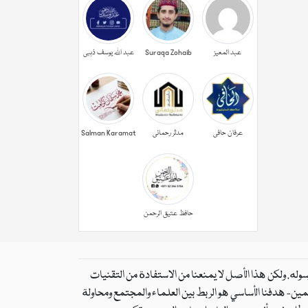
عبد المعیز
Suraqa Zohaib
عبد اللہ یوسف ذہبی
عرفان حافی
مدثر رحمانی
Salman Karamat
حافظ عتیق الرحمن
رسوله. ولكن هذا الأصل لا يمنعنا من الاستفادة من التقنيات
لمين- هدفنا الأساسي هو الربط بين العلماء والمجتمع ومحاولة