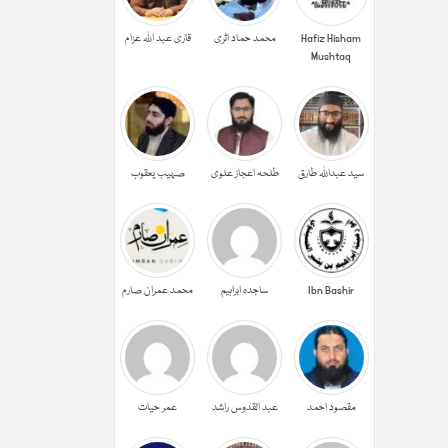
Hafiz Hisham
محمد حماد اثری
قاری عبد اللہ عزام
Mushtaq
سید عبداللہ طارق
طلحہ اعجاز علوی
صہیب یعقوب
Ibn Bashir
ساجدہ ابراہیم
محمد عمران صارم
مقصود احمد
عبد القدوس راشد
عمر حیات