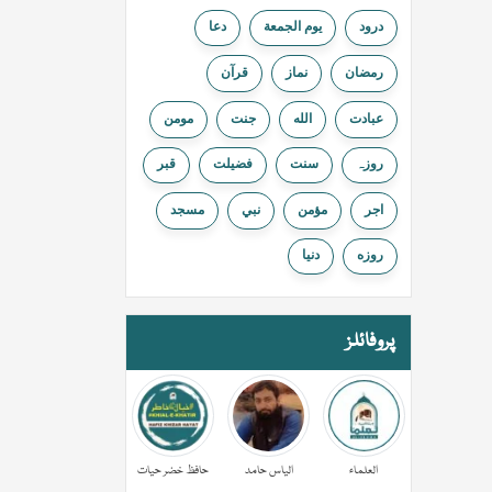
درود
يوم الجمعة
دعا
رمضان
نماز
قرآن
عبادت
الله
جنت
مومن
روزہ
سنت
فضیلت
قبر
اجر
مؤمن
نبي
مسجد
روزه
دنيا
پروفائلز
العلماء
الیاس حامد
حافظ خضر حیات