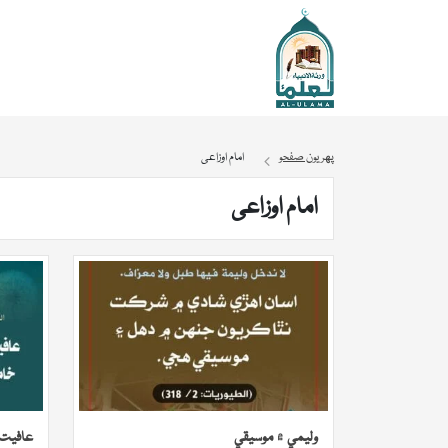
پهريون صفحو
امام اوزاعی
امام اوزاعی
وليمي ۾ موسيقي
عافيت 