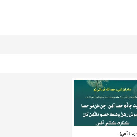
ڇا ۾ آھي؟