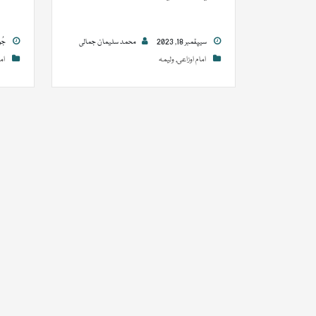
سيپٽمبر 18, 2023
محمد سلیمان جمالی
جُولاءِ
امام اوزاعی
,
ولیمہ
ام