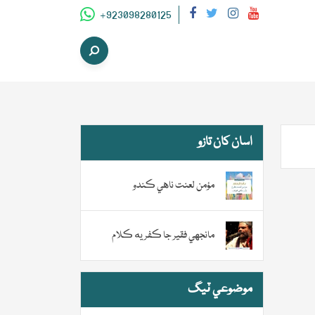
+923098280125
اسان کان تازو
مؤمن لعنت ناهي ڪندو
مانجهي فقير جا ڪفريه ڪلام
موضوعي ٽيگ