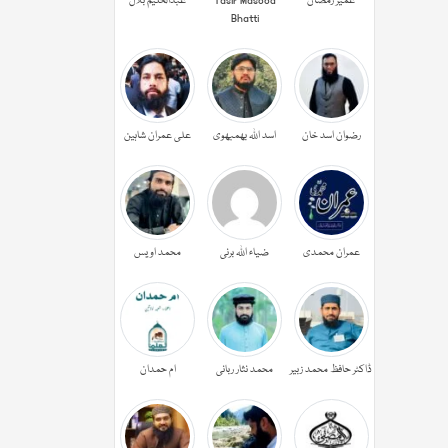
عمیر رمضان
Yasir Masood
عبدالحليم بلال
Bhatti
رضوان اسد خان
اسد اللہ بھمبھوی
علی عمران شاہین
عمران محمدی
ضیاء اللہ برنی
محمد اویس
ڈاکٹر حافظ محمد زبیر
محمد نثار ربانی
ام حمدان