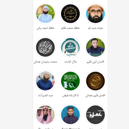
حیات عبد اللہ
حافظ محمد طاھر
حافظ امجد ربانی
کامران الہی ظہیر
بلال کرامت
محمد سلیمان جمالی
افضل ظہیر جمالی
ڈاکٹر شاہ فیض
عبد العزیز آزاد