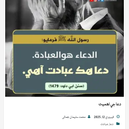
دعا جي اهميت
فيبروري 12, 2025
محمد سلیمان جمالی
دعا
,
عبادت