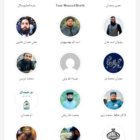
عمیر رمضان
Yasir Masood Bhatti
عبدالحليم بلال
رضوان اسد خان
اسد اللہ بھمبھوی
علی عمران شاہین
عمران محمدی
ضیاء اللہ برنی
محمد اویس
ڈاکٹر حافظ محمد زبیر
محمد نثار ربانی
ام حمدان