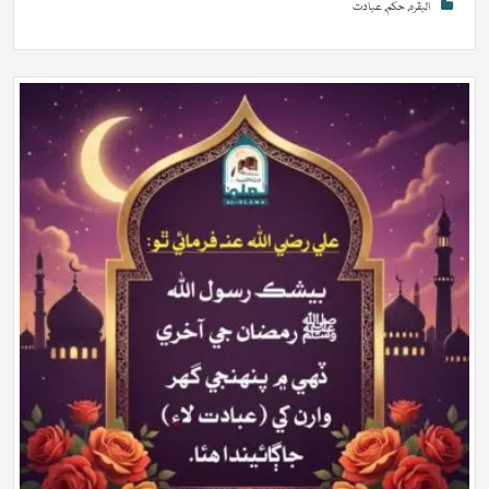
البقرہ
,
حکم
,
عبادت