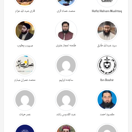
Hafiz Hisham Mushtaq
محمد حماد اثری
قاری عبد اللہ عزام
سید عبداللہ طارق
طلحہ اعجاز علوی
صہیب یعقوب
Ibn Bashir
ساجدہ ابراہیم
محمد عمران صارم
مقصود احمد
عبد القدوس راشد
عمر حیات