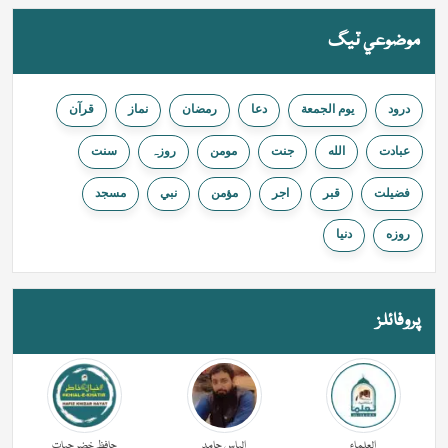
موضوعي ٽيگ
درود
يوم الجمعة
دعا
رمضان
نماز
قرآن
عبادت
الله
جنت
مومن
روزہ
سنت
فضیلت
قبر
اجر
مؤمن
نبي
مسجد
روزه
دنيا
پروفائلز
العلماء
الیاس حامد
حافظ خضر حیات