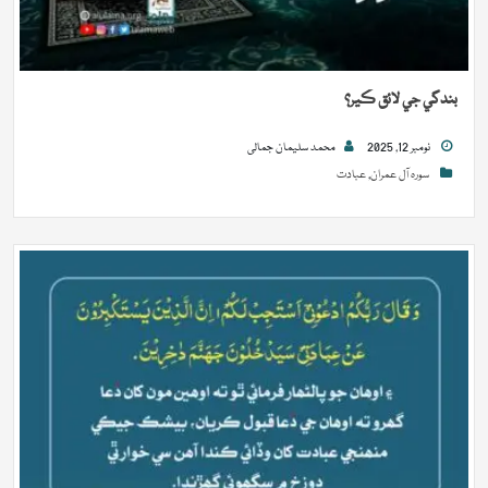
بندگي جي لائق ڪير؟
نومبر 12, 2025
محمد سلیمان جمالی
سورہ آل عمران
,
عبادت