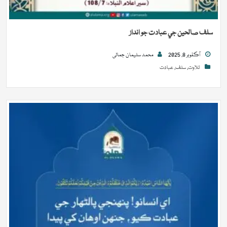
سلف صالحين جي عبادت جو انداز
آڪٽوبر 8, 2025
محمد سلیمان جمالی
تلاوت
,
سلف
,
عبادت