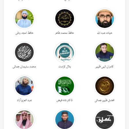
حیات عبد اللہ
حافظ محمد طاھر
حافظ امجد ربانی
کامران الہی ظہیر
بلال کرامت
محمد سلیمان جمالی
افضل ظہیر جمالی
ڈاکٹر شاہ فیض
عبد العزیز آزاد