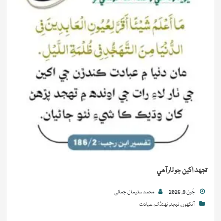
تجھد اکين جو ٺار آھي
جُون 9, 2026
محمد سلیمان جمالی
آنکھوں
,
تہجد
,
ٹھنڈک
,
عبادت