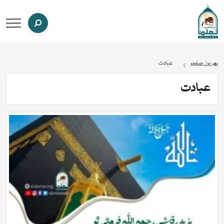
پهريون صفحو
عبادت
عبادت