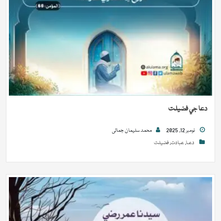
دعا جي فضيلت
نومبر 12, 2025
محمد سلیمان جمالی
دعـا
,
عبادت
,
فضيلت