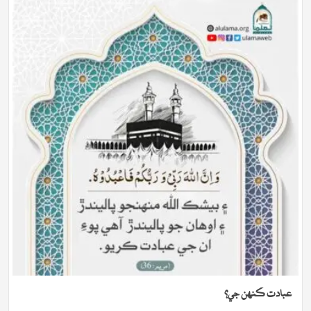
عبادت ڪنھن جي؟