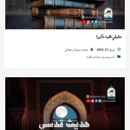
حقيقي فقيہ ڪير؟
اپريل 23, 2026
محمد سلیمان جمالی
حسن بصری
,
عبادت
,
فقیہ