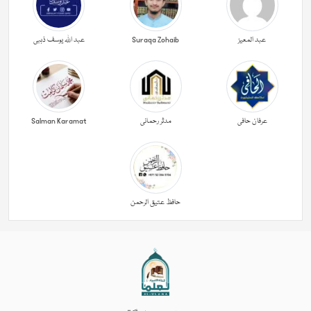
عبد المعیز
Suraqa Zohaib
عبد اللہ یوسف ذہبی
عرفان حافی
مدثر رحمانی
Salman Karamat
حافظ عتیق الرحمن