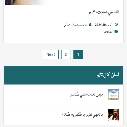
الله جي عبادت ڪريو
اپريل 19, 2024
محمد سلیمان جمالی
عبادت
Posts
Next
2
1
pagination
اسان کان تازو
مؤمن لعنت ناهي ڪندو
مانجهي فقير جا ڪفريه ڪلام