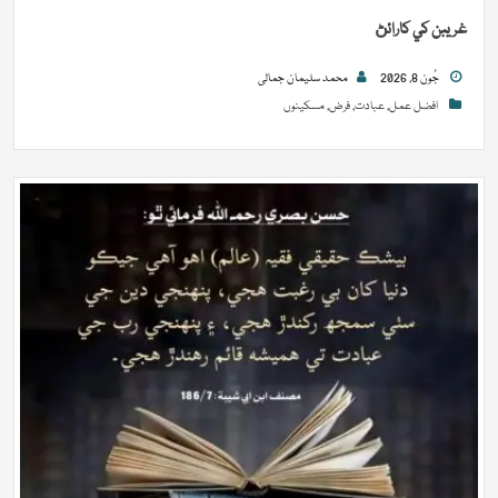
غريبن کي کارائڻ
جُون 8, 2026
محمد سلیمان جمالی
افضل عمل
,
عبادت
,
فرض
,
مسکینوں