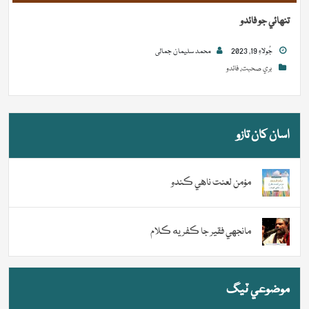
تنهائي جو فائدو
جُولاءِ 19, 2023
محمد سلیمان جمالی
بري صحبت
,
فائدو
اسان کان تازو
مؤمن لعنت ناهي ڪندو
مانجهي فقير جا ڪفريه ڪلام
موضوعي ٽيگ