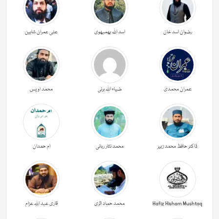
رضوان اسد خان
اسد اللہ بھمبھوی
علی عمران شاہین
عمران محمدی
ضیاء اللہ برنی
محمد اویس
ڈاکٹر حافظ محمد زبیر
محمد نثار ربانی
ام حمدان
Hafiz Hisham Mushtaq
محمد حماد اثری
قاری عبد اللہ عزام