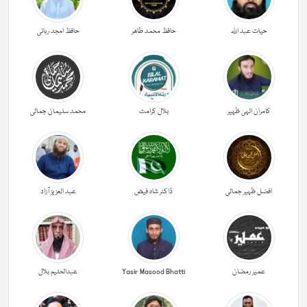
حیات عبد اللہ
حافظ محمد طاھر
حافظ امجد ربانی
کامران الہی ظہیر
بلال کرامت
محمد سلیمان جمالی
افضل ظہیر جمالی
ڈاکٹر شاہ فیض
عبد العزیز آزاد
عمیر رمضان
Yasir Masood Bhatti
عبدالحليم بلال