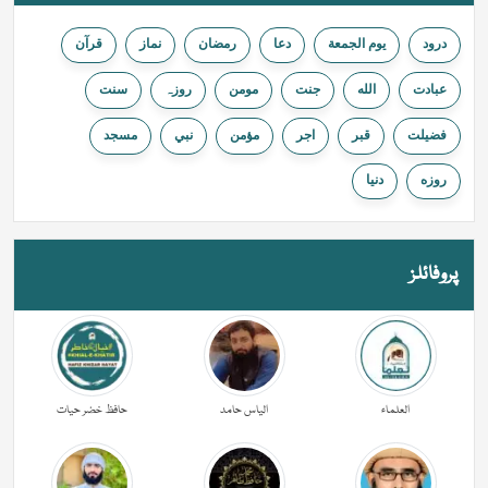
درود
يوم الجمعة
دعا
رمضان
نماز
قرآن
عبادت
الله
جنت
مومن
روزہ
سنت
فضیلت
قبر
اجر
مؤمن
نبي
مسجد
روزه
دنيا
پروفائلز
العلماء
الیاس حامد
حافظ خضر حیات