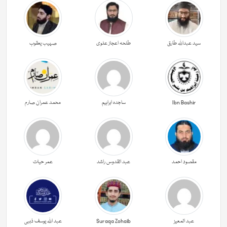
سید عبداللہ طارق
طلحہ اعجاز علوی
صہیب یعقوب
Ibn Bashir
ساجدہ ابراہیم
محمد عمران صارم
مقصود احمد
عبد القدوس راشد
عمر حیات
عبد المعیز
Suraqa Zohaib
عبد اللہ یوسف ذہبی