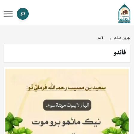
پهريون صفحو
فائدو
فائدو