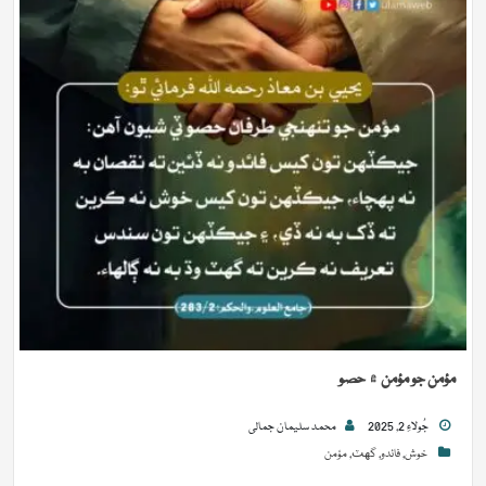
مؤمن جو مؤمن ۾ حصو
جُولاءِ 2, 2025
محمد سلیمان جمالی
خوش
,
فائدو
,
گهٽ
,
مؤمن