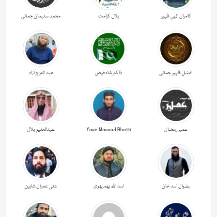
کامران الہی ظہیر
بلال کرامت
محمد سلیمان جمالی
افضل ظہیر جمالی
ڈاکٹر شاہ فیض
عبد العزیز آزاد
عمیر رمضان
Yasir Masood Bhatti
عبدالحليم بلال
رضوان اسد خان
اسد اللہ بھمبھوی
علی عمران شاہین