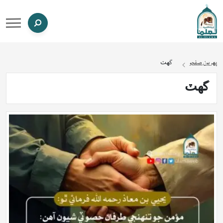
پهريون صفحو
گهٽ
گهٽ