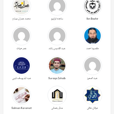
Ibn Bashir
ساجدہ ابراہیم
محمد عمران صارم
مقصود احمد
عبد القدوس راشد
عمر حیات
عبد المعیز
Suraqa Zohaib
عبد اللہ یوسف ذہبی
عرفان حافی
مدثر رحمانی
Salman Karamat