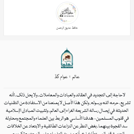
حافظ عتیق الرحمن
عالم ۽ عوام گڏ
لاحاجة إلى التجديد في العقائد والعبادات والمعاملات، ولا يحل ذلك، لأنه
تشريع، حرمه الله ورسوله. ولكن هذا الأصل لا يمنعنا من الاستفادة من التقنيات
الحديثة في إيصال رسالة الشريعة الغراء إلى العالم، وتثبيت المبادئ الإسلامية
في قلوب المسلمين- هدفنا الأساسي هو الربط بين العلماء والمجتمع ومحاولة
سد الفجوة بينهما، بغض النظر عن النزاعات الطائفية و الابتعاد عن الخلافات