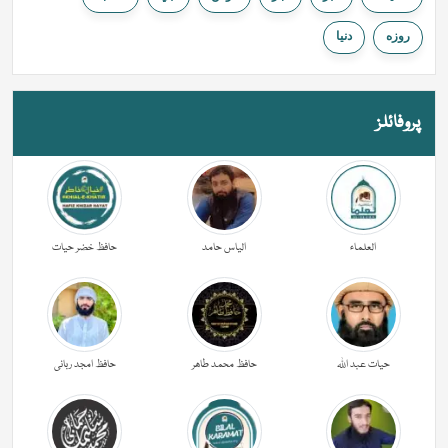
روزه
دنيا
پروفائلز
العلماء
الیاس حامد
حافظ خضر حیات
حیات عبد اللہ
حافظ محمد طاھر
حافظ امجد ربانی