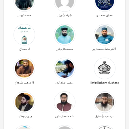
عمران محمدی
ضیاء اللہ برنی
محمد اویس
ڈاکٹر حافظ محمد زبیر
محمد نثار ربانی
ام حمدان
Hafiz Hisham Mushtaq
محمد حماد اثری
قاری عبد اللہ عزام
سید عبداللہ طارق
طلحہ اعجاز علوی
صہیب یعقوب