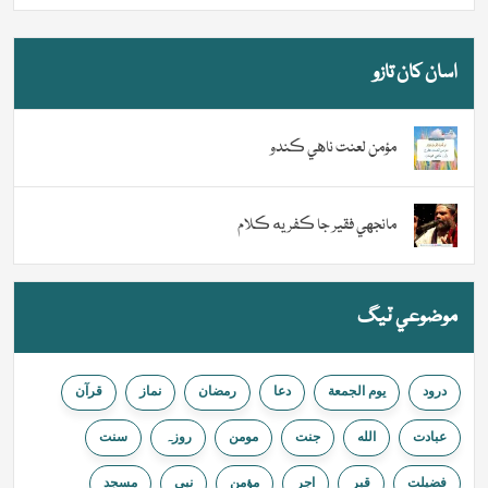
اسان کان تازو
مؤمن لعنت ناهي ڪندو
مانجهي فقير جا ڪفريه ڪلام
موضوعي ٽيگ
درود
يوم الجمعة
دعا
رمضان
نماز
قرآن
عبادت
الله
جنت
مومن
روزہ
سنت
فضیلت
قبر
اجر
مؤمن
نبي
مسجد