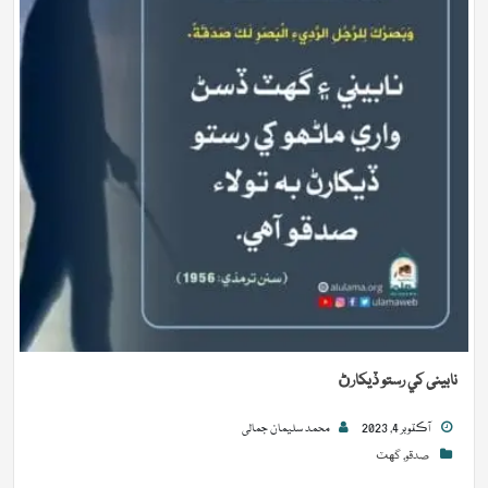
نابینی کي رستو ڏيکارڻ
آڪٽوبر 4, 2023
محمد سلیمان جمالی
صدقو
,
گهٽ