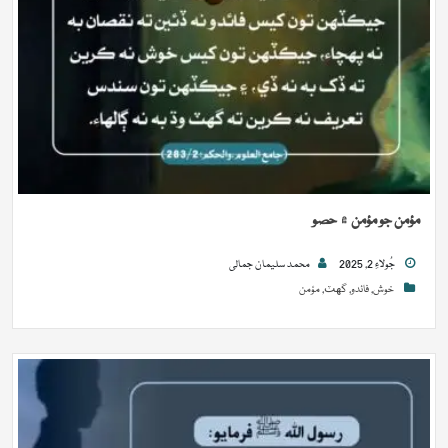
مؤمن جو مؤمن ۾ حصو
جُولاءِ 2, 2025
محمد سلیمان جمالی
خوش
,
فائدو
,
گهٽ
,
مؤمن