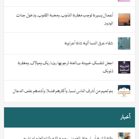
أعمال يسيرة توجب مغفرة الذنوب، ومحبة القلوب، ودخول جنات
الودود.
شفاء عرق النسا ألية شاة أعرابية
اجعل لنفسك خبيئة صالحة ترجو بها رضا ربك ومولاك، ومغفرة
ذنوبك
بنو تميم من أشرف الناس نسبا، وأكثرهم فضلا، وأشدهم على الدجال
أخبار
وفاة الشيخ أبي إسحاق الحويني رحمه الله وثناء العلماء عليه