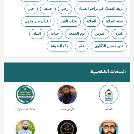
نزهة الفضلاء في تراجم العلماء
ﺭﺣﻢ
جمعه
خیر
صفة الصلاة
الصلاة
عذاب القبر
القرآن تدبر وعمل
قدرة
المومن
يوم الجمعة
حیات
الليلة
نذير حسين الدِّهْلَوي
علم
لَا تُجَالِسُوهُمْ
الملفات الشخصية
العلماء
الیاس حامد
حافظ خضر حیات