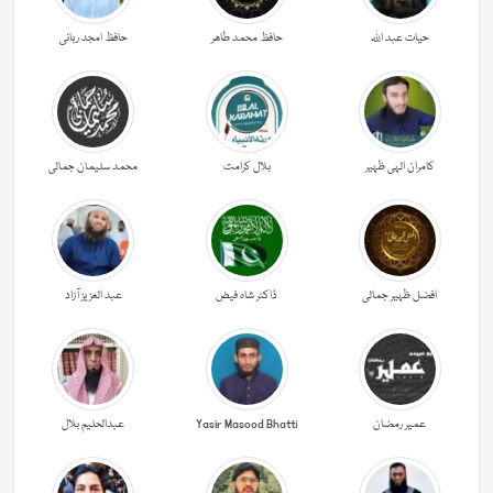
حیات عبد اللہ
حافظ محمد طاھر
حافظ امجد ربانی
کامران الہی ظہیر
بلال کرامت
محمد سلیمان جمالی
افضل ظہیر جمالی
ڈاکٹر شاہ فیض
عبد العزیز آزاد
عمیر رمضان
Yasir Masood Bhatti
عبدالحليم بلال