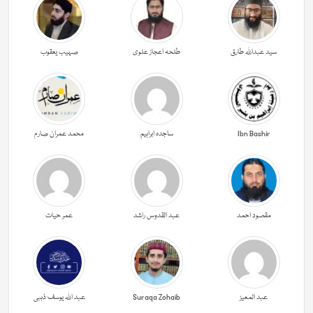
سید عبداللہ طارق
طلحہ اعجاز علوی
صہیب یعقوب
Ibn Bashir
ساجدہ ابراہیم
محمد عمران صارم
مقصود احمد
عبد القدوس راشد
عمر حیات
عبد المعیز
Suraqa Zohaib
عبد اللہ یوسف ذہبی