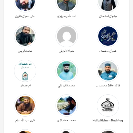
رضوان اسد خان
اسد اللہ بھمبھوی
علی عمران شاہین
عمران محمدی
ضیاء اللہ برنی
محمد اویس
ڈاکٹر حافظ محمد زبیر
محمد نثار ربانی
ام حمدان
Hafiz Hisham Mushtaq
محمد حماد اثری
قاری عبد اللہ عزام