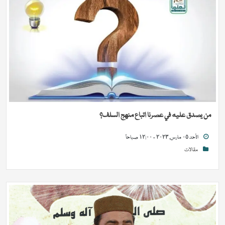
من يصدق عليه في عصرنا اتباع منهج السلف؟
الأحد ٠٥ مارس, ٢٠٢٣ - ١٢:٠٠ صباحاً
مقالات