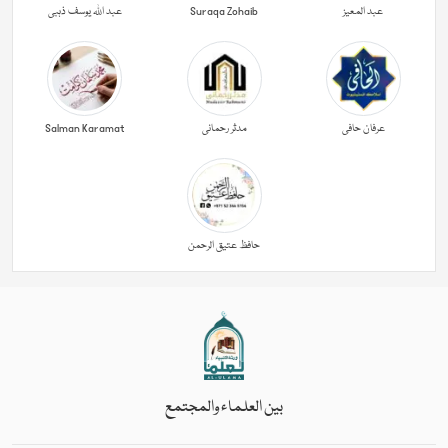
عبد المعیز
Suraqa Zohaib
عبد اللہ یوسف ذہبی
عرفان حافی
مدثر رحمانی
Salman Karamat
حافظ عتیق الرحمن
بين العلماء والمجتمع