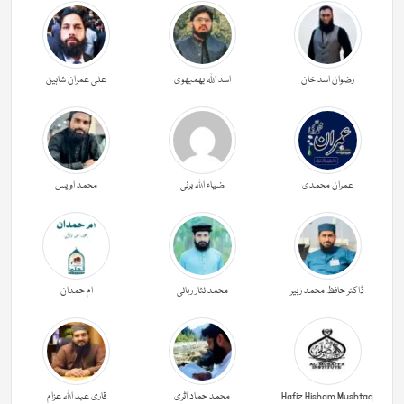
رضوان اسد خان
اسد اللہ بھمبھوی
علی عمران شاہین
عمران محمدی
ضیاء اللہ برنی
محمد اویس
ڈاکٹر حافظ محمد زبیر
محمد نثار ربانی
ام حمدان
Hafiz Hisham Mushtaq
محمد حماد اثری
قاری عبد اللہ عزام