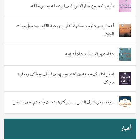
طويل العمر من خيار الناس إذا صلح عمله وحسن خلقه
أعمال يسيرة توجب مغفرة الذنوب، ومحبة القلوب، ودخول جنات
الودود.
شفاء عرق النسا ألية شاة أعرابية
اجعل لنفسك خبيئة صالحة ترجو بها رضا ربك ومولاك، ومغفرة
ذنوبك
بنو تميم من أشرف الناس نسبا، وأكثرهم فضلا، وأشدهم على الدجال
أخبار