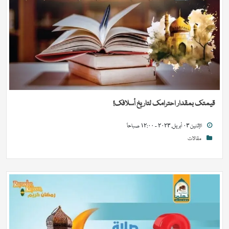
قيمتك بمقدار احترامك لتاريخ أسلافك!
الإثنين ٠٣ أبريل, ٢٠٢٣ - ١٢:٠٠ صباحاً
مقالات