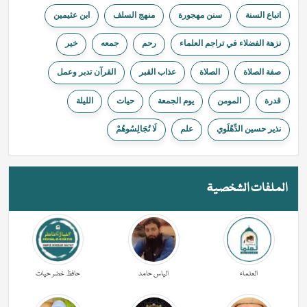
اتباع السنة
سنن مهجورة
منهج السلف
ابن عثيمين
نزهة الفضلاء في تراجم العلماء
ﺭﺣﻢ
جمعه
خیر
صفة الصلاة
الصلاة
عذاب القبر
القرآن تدبر وعمل
قدرة
المومن
يوم الجمعة
حیات
الليلة
نذير حسين الدِّهْلَوي
علم
لَا تُجَالِسُوهُمْ
الملفات الشخصية
العلماء
الیاس حامد
حافظ خضر حیات