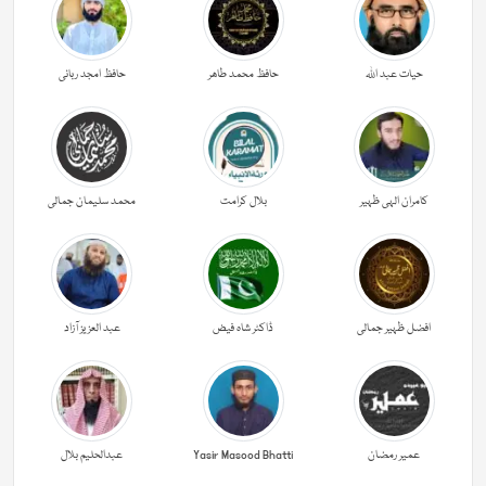
حیات عبد اللہ
حافظ محمد طاھر
حافظ امجد ربانی
کامران الہی ظہیر
بلال کرامت
محمد سلیمان جمالی
افضل ظہیر جمالی
ڈاکٹر شاہ فیض
عبد العزیز آزاد
عمیر رمضان
Yasir Masood Bhatti
عبدالحليم بلال