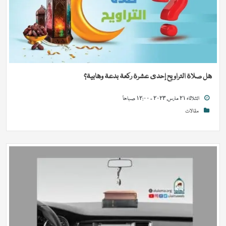
هل صلاة التراويح إحدى عشرة ركعة بدعة وهابية؟
الثلاثاء ٢١ مارس, ٢٠٢٣ - ١٢:٠٠ صباحاً
مقالات