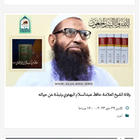
وفاة الشيخ العلامة حافظ عبدالسلام البهتوي ونبذة عن حياته
الإثنين ٢٩ مايو, ٢٠٢٣ - ١٢:٠٠ صباحاً
أخبار