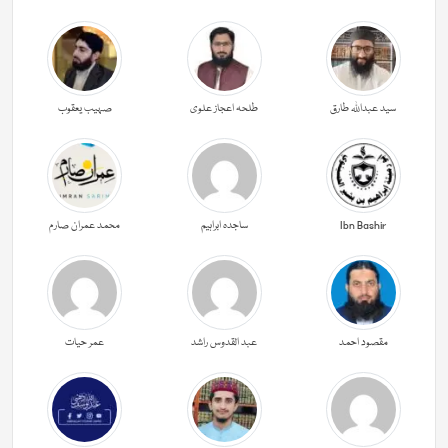
سید عبداللہ طارق
طلحہ اعجاز علوی
صہیب یعقوب
Ibn Bashir
ساجدہ ابراہیم
محمد عمران صارم
مقصود احمد
عبد القدوس راشد
عمر حیات