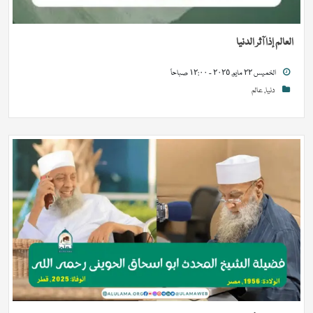
العالم إذا آثر الدنيا
الخميس ٢٢ مايو, ٢٠٢٥ - ١٢:٠٠ صباحاً
دنيا
,
عالم