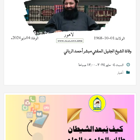
وفاة الشيخ الجليل المفتي مبشر أحمد الرباني
السبت ٠٤ مايو, ٢٠٢٤ - ١٢:٠٠ صباحاً
أخبار