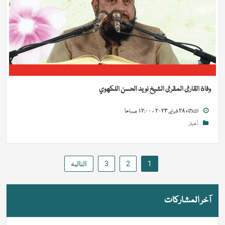
وفاة القارئ المقرئ الشيخ نويد الحسن اللكهوي
الثلاثاء ٢٨ فبراير, ٢٠٢٣ - ١٢:٠٠ صباحاً
أخبار
Posts
1
2
3
التالية
pagination
آخر المشاركات