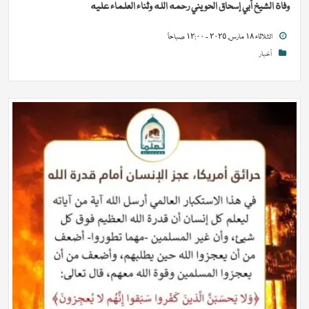
وفاة الشيخ أبي إسحاق الحويني رحمه الله وثناء العلماء عليه
الثلاثاء ١٨ مارس, ٢٠٢٥ - ١٢:٠٠ صباحاً
أخبار