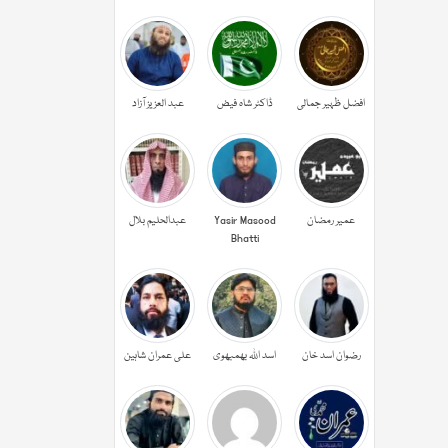
افضل ظہیر جمالی
ڈاکٹر شاہ فیض
عبد العزیز آزاد
عمیر رمضان
Yasir Masood
عبدالحليم بلال
Bhatti
رضوان اسد خان
اسد اللہ بھمبھوی
علی عمران شاہین