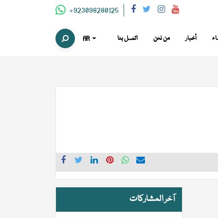
+923098280125
اء
أخبار
من نحن
اتصل بنا
AR
آخر المشاركات