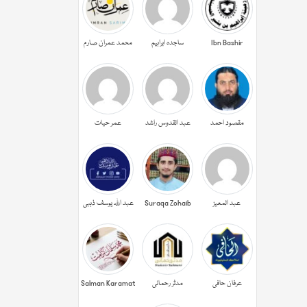
Ibn Bashir
ساجدہ ابراہیم
محمد عمران صارم
مقصود احمد
عبد القدوس راشد
عمر حیات
عبد المعیز
Suraqa Zohaib
عبد اللہ یوسف ذہبی
عرفان حافی
مدثر رحمانی
Salman Karamat