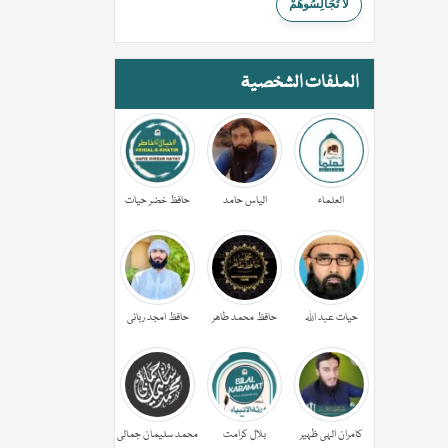
لَا تُجَالِسُوهُمْ
الملفات الشخصية
العلماء
الیاس حامد
حافظ خضر حیات
حیات عبد اللہ
حافظ محمد طاھر
حافظ امجد ربانی
کامران الہی ظہیر
بلال کرامت
محمد سلیمان جمالی