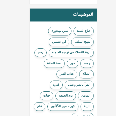
الموضوعات
اتباع السنة
سنن مهجورة
منهج السلف
ابن عثيمين
نزهة الفضلاء في تراجم العلماء
ﺭﺣﻢ
جمعه
خیر
صفة الصلاة
الصلاة
عذاب القبر
القرآن تدبر وعمل
قدرة
المومن
يوم الجمعة
حیات
الليلة
نذير حسين الدِّهْلَوي
علم