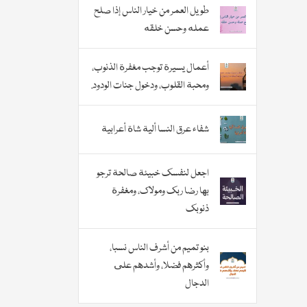
طويل العمر من خيار الناس إذا صلح
عمله وحسن خلقه
أعمال يسيرة توجب مغفرة الذنوب،
ومحبة القلوب، ودخول جنات الودود.
شفاء عرق النسا ألية شاة أعرابية
اجعل لنفسك خبيئة صالحة ترجو
بها رضا ربك ومولاك، ومغفرة
ذنوبك
بنو تميم من أشرف الناس نسبا،
وأكثرهم فضلا، وأشدهم على
الدجال