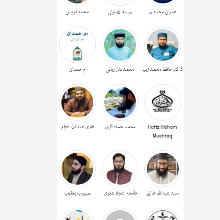
عمران محمدی
ضیاء اللہ برنی
محمد اویس
ڈاکٹر حافظ محمد زبیر
محمد نثار ربانی
ام حمدان
Hafiz Hisham
محمد حماد اثری
قاری عبد اللہ عزام
Mushtaq
سید عبداللہ طارق
طلحہ اعجاز علوی
صہیب یعقوب