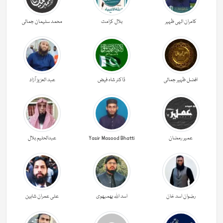
کامران الہی ظہیر
بلال کرامت
محمد سلیمان جمالی
افضل ظہیر جمالی
ڈاکٹر شاہ فیض
عبد العزیز آزاد
عمیر رمضان
Yasir Masood Bhatti
عبدالحليم بلال
رضوان اسد خان
اسد اللہ بھمبھوی
علی عمران شاہین