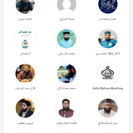
عمران محمدی
ضیاء اللہ برنی
محمد اویس
ڈاکٹر حافظ محمد زبیر
محمد نثار ربانی
ام حمدان
Hafiz Hisham Mushtaq
محمد حماد اثری
قاری عبد اللہ عزام
سید عبداللہ طارق
طلحہ اعجاز علوی
صہیب یعقوب