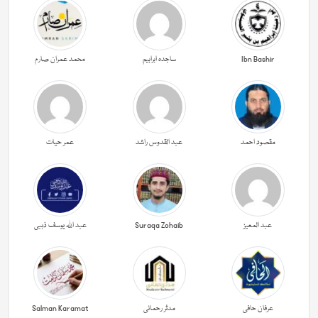
Ibn Bashir
ساجدہ ابراہیم
محمد عمران صارم
مقصود احمد
عبد القدوس راشد
عمر حیات
عبد المعیز
Suraqa Zohaib
عبد اللہ یوسف ذہبی
عرفان حافی
مدثر رحمانی
Salman Karamat