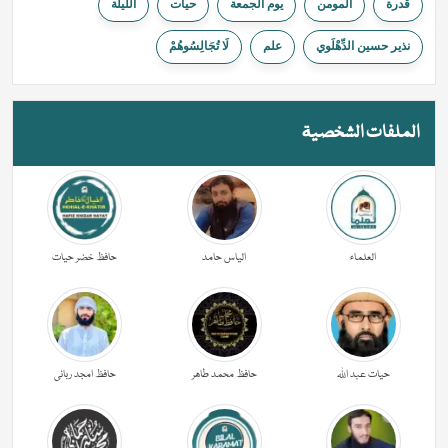
قدرة
المومن
يوم الجمعة
حیات
الليلة
نذير حسين الدِّهْلَوي
علم
لَا تُجَالِسُوهُمْ
الملفات الشخصية
العلماء
الیاس حامد
حافظ خضر حیات
حیات عبد اللہ
حافظ محمد طاھر
حافظ امجد ربانی