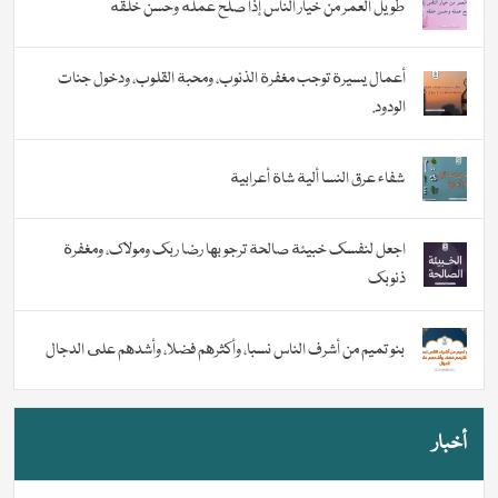
طويل العمر من خيار الناس إذا صلح عمله وحسن خلقه
أعمال يسيرة توجب مغفرة الذنوب، ومحبة القلوب، ودخول جنات
الودود.
شفاء عرق النسا ألية شاة أعرابية
اجعل لنفسك خبيئة صالحة ترجو بها رضا ربك ومولاك، ومغفرة
ذنوبك
بنو تميم من أشرف الناس نسبا، وأكثرهم فضلا، وأشدهم على الدجال
أخبار