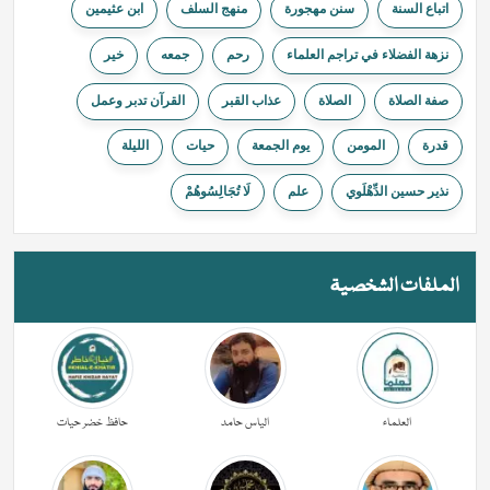
اتباع السنة
سنن مهجورة
منهج السلف
ابن عثيمين
نزهة الفضلاء في تراجم العلماء
ﺭﺣﻢ
جمعه
خیر
صفة الصلاة
الصلاة
عذاب القبر
القرآن تدبر وعمل
قدرة
المومن
يوم الجمعة
حیات
الليلة
نذير حسين الدِّهْلَوي
علم
لَا تُجَالِسُوهُمْ
الملفات الشخصية
العلماء
الیاس حامد
حافظ خضر حیات