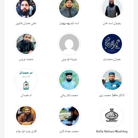
رضوان اسد خان
اسد اللہ بھمبھوی
علی عمران شاہین
عمران محمدی
ضیاء اللہ برنی
محمد اویس
ڈاکٹر حافظ محمد زبیر
محمد نثار ربانی
ام حمدان
Hafiz Hisham Mushtaq
محمد حماد اثری
قاری عبد اللہ عزام