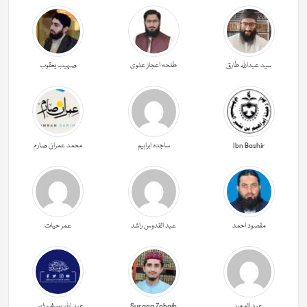
سید عبداللہ طارق
طلحہ اعجاز علوی
صہیب یعقوب
Ibn Bashir
ساجدہ ابراہیم
محمد عمران صارم
مقصود احمد
عبد القدوس راشد
عمر حیات
عبد المعیز
Suraqa Zohaib
عبد اللہ یوسف ذہبی