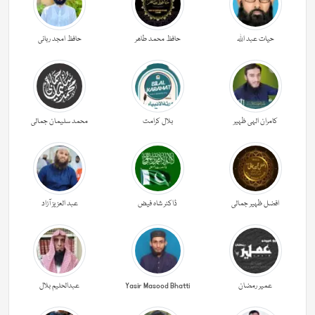
حیات عبد اللہ
حافظ محمد طاھر
حافظ امجد ربانی
کامران الہی ظہیر
بلال کرامت
محمد سلیمان جمالی
افضل ظہیر جمالی
ڈاکٹر شاہ فیض
عبد العزیز آزاد
عمیر رمضان
Yasir Masood Bhatti
عبدالحليم بلال