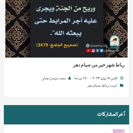
ﺭﺑﺎﻁ ﺷﻬﺮ ﺧﻴﺮ ﻣﻦ ﺻﻴﺎﻡ ﺩﻫﺮ
الإثنين ١٧ يوليو, ٢٠٢٣ - ١٢:٠٠ صباحاً
محمد سلیمان جمالی
الموت
,
ﺭﺑﺎﻁ
,
ﺻﻴﺎﻡ ﺩﻫﺮ
آخر المشاركات