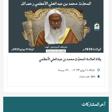
وفاة العلامة المحدِّث محمد بن عبدالعلي الأعظمي
الثلاثاء ١١ يوليو, ٢٠٢٣ - ١٢:٠٠ صباحاً
حافظ خضر حیات
آخر المشاركات