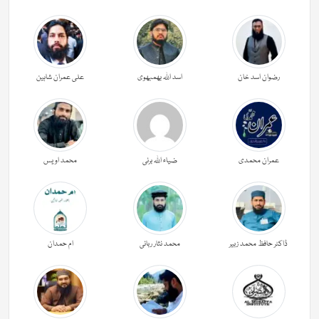
رضوان اسد خان
اسد اللہ بھمبھوی
علی عمران شاہین
عمران محمدی
ضیاء اللہ برنی
محمد اویس
ڈاکٹر حافظ محمد زبیر
محمد نثار ربانی
ام حمدان