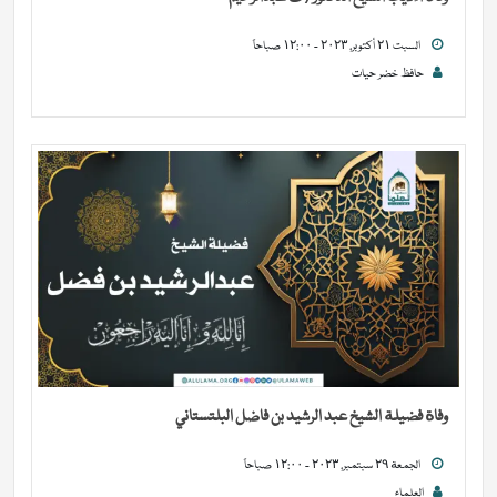
السبت ٢١ أكتوبر, ٢٠٢٣ - ١٢:٠٠ صباحاً
حافظ خضر حیات
وفاة فضيلة الشيخ عبد الرشيد بن فاضل البلتستاني
الجمعة ٢٩ سبتمبر, ٢٠٢٣ - ١٢:٠٠ صباحاً
العلماء