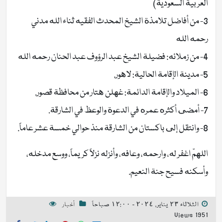
العربية السعودية)
3- من أفاضل تلامذة الشيخ المحدث الفقيه ثناء الله مدني
رحمه الله
4- من زملائه: فضيلة الشيخ عبد الرؤوف عبد الحنان رحمه الله
5- مدينة الإقامة الحالية: لاهور.
6- الميلاد والإقامة الدائمة: غهلن هتار من محافظة قصور.
7- أمضى أكثره عمره في الدعوة والوعظ في الشارقة.
8- وانتقل إلى باكستان من الشارقة منذ حوالي خمسة عشر عاماً.
اللهمّ اغفر له، وارحمه، وعافه، وأنزله نزلاً كريماً، ووسع مدخله،
وأسكنه فسيح جنة النعيم.
الثلاثاء ٢٣ يناير, ٢٠٢٤ - ١٢:٠٠ صباحاً
أخبار
1951 Views