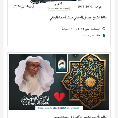
وفاة الشيخ الجليل المفتي مبشر أحمد الرباني
السبت ٠٤ مايو, ٢٠٢٤ - ١٢:٠٠ صباحاً
حافظ خضر حیات
وفاة الأديب الشيخ الدكتور/ ف عبدالرحيم