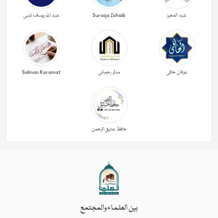
عبد المعیز
Suraqa Zohaib
عبد اللہ یوسف ذہبی
عرفان حافی
مدثر رحمانی
Salman Karamat
حافظ عتیق الرحمن
بين العلماء والمجتمع