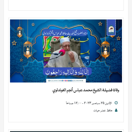
وفاة فضيلة الشيخ محمد عباس أنجم الغوندلوي
الإثنين ٢٥ سبتمبر, ٢٠٢٣ - ١٢:٠٠ صباحاً
حافظ خضر حیات