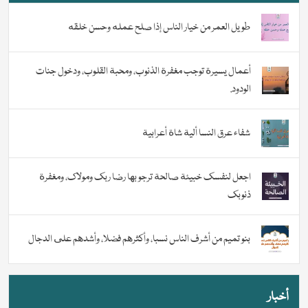
طويل العمر من خيار الناس إذا صلح عمله وحسن خلقه
أعمال يسيرة توجب مغفرة الذنوب، ومحبة القلوب، ودخول جنات
الودود.
شفاء عرق النسا ألية شاة أعرابية
اجعل لنفسك خبيئة صالحة ترجو بها رضا ربك ومولاك، ومغفرة
ذنوبك
بنو تميم من أشرف الناس نسبا، وأكثرهم فضلا، وأشدهم على الدجال
أخبار