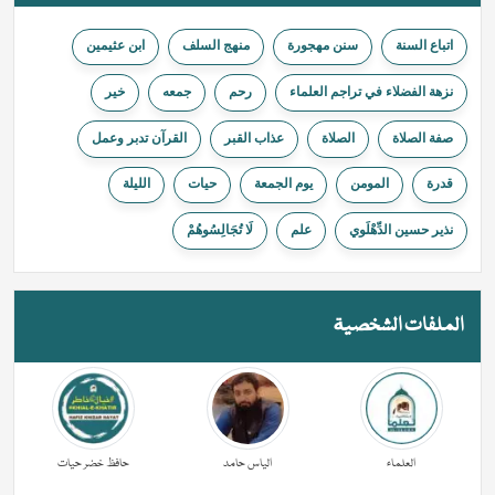
اتباع السنة
سنن مهجورة
منهج السلف
ابن عثيمين
نزهة الفضلاء في تراجم العلماء
ﺭﺣﻢ
جمعه
خیر
صفة الصلاة
الصلاة
عذاب القبر
القرآن تدبر وعمل
قدرة
المومن
يوم الجمعة
حیات
الليلة
نذير حسين الدِّهْلَوي
علم
لَا تُجَالِسُوهُمْ
الملفات الشخصية
العلماء
الیاس حامد
حافظ خضر حیات