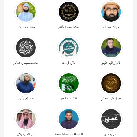
حیات عبد اللہ
حافظ محمد طاھر
حافظ امجد ربانی
کامران الہی ظہیر
بلال کرامت
محمد سلیمان جمالی
افضل ظہیر جمالی
ڈاکٹر شاہ فیض
عبد العزیز آزاد
عمیر رمضان
Yasir Masood Bhatti
عبدالحليم بلال