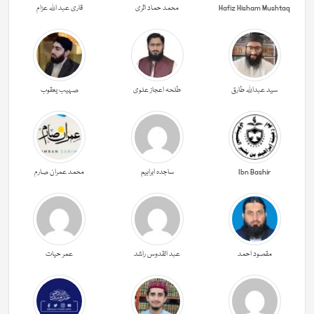
Hafiz Hisham Mushtaq
محمد حماد اثری
قاری عبد اللہ عزام
سید عبداللہ طارق
طلحہ اعجاز علوی
صہیب یعقوب
Ibn Bashir
ساجدہ ابراہیم
محمد عمران صارم
مقصود احمد
عبد القدوس راشد
عمر حیات