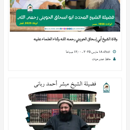
وفاة الشيخ أبي إسحاق الحويني رحمه الله وثناء العلماء عليه
الثلاثاء ١٨ مارس, ٢٠٢٥ - ١٢:٠٠ صباحاً
حافظ خضر حیات