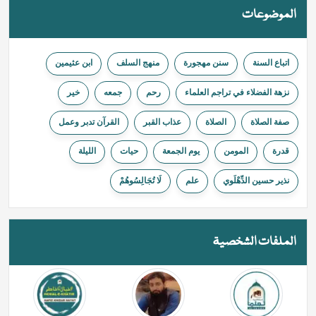
الموضوعات
اتباع السنة
سنن مهجورة
منهج السلف
ابن عثيمين
نزهة الفضلاء في تراجم العلماء
ﺭﺣﻢ
جمعه
خیر
صفة الصلاة
الصلاة
عذاب القبر
القرآن تدبر وعمل
قدرة
المومن
يوم الجمعة
حیات
الليلة
نذير حسين الدِّهْلَوي
علم
لَا تُجَالِسُوهُمْ
الملفات الشخصية