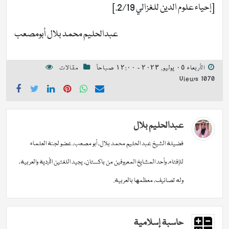
[إحياء علوم الدين للغزالي 2/19.]
عبدالحليم محمد بلال أبومصعب
الأربعاء ٠٥ يوليو, ٢٠٢٣ - ١٢:٠٠ صباحاً
مقالات
1070 Views
عبدالحليم بلال
فضيلة الشيخ عبد الحليم محمد بلال، أبو مصعب، عضو لجنة العلماء
للإفتاء، وأحد المشايخ المعروفين من باكستان، يجيد اللغتين الأردية والعربية،
وله تصانيف، معظمها بالعربية.
حاسبة إسلامية