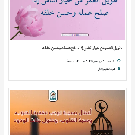
طويل العمر من خيار الناس إذا صلح عمله وحسن خلقه
السبت ٢٠ ديسمبر, ٢٠٢٥ - ١٢:٠٠ صباحاً
عبدالحليم بلال