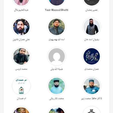
عمیر رمضان
Yasir Masood Bhatti
عبدالحليم بلال
رضوان اسد خان
اسد اللہ بھمبھوی
علی عمران شاہین
عمران محمدی
ضیاء اللہ برنی
محمد اویس
ڈاکٹر حافظ محمد زبیر
محمد نثار ربانی
ام حمدان