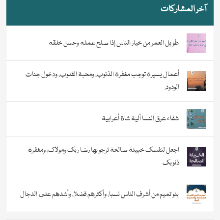
آخر المشاركات
طويل العمر من خيار الناس إذا صلح عمله وحسن خلقه
أعمال يسيرة توجب مغفرة الذنوب، ومحبة القلوب، ودخول جنات
الودود.
شفاء عرق النسا ألية شاة أعرابية
اجعل لنفسك خبيئة صالحة ترجو بها رضا ربك ومولاك، ومغفرة
ذنوبك
بنو تميم من أشرف الناس نسبا، وأكثرهم فضلا، وأشدهم على الدجال