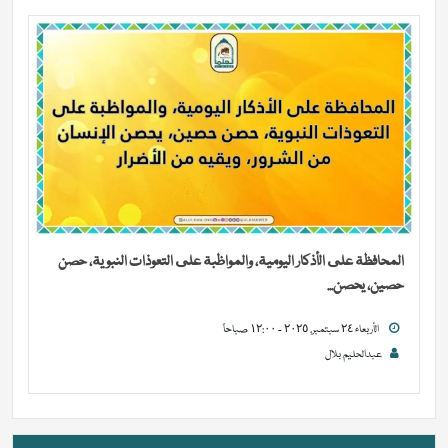
المحافظة على الأذكار اليومية، والمواظبة على التعوذات النبوية، حصن
حصين، يحصن...
الأربعاء ٢٤ سبتمبر, ٢٠٢٥ - ١٢:٠٠ صباحاً
عبدالحليم بلال