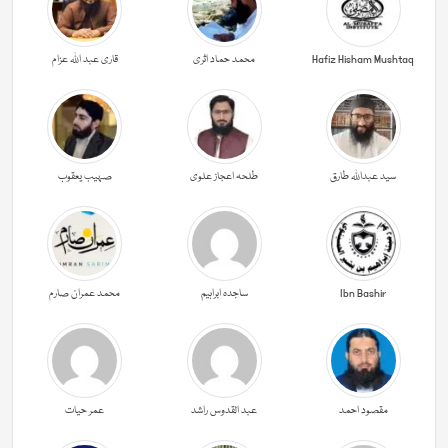
Hafiz Hisham Mushtaq
محمد حماد اثری
قاری عبد اللہ عزام
سید عبداللہ طارق
طلحہ اعجاز علوی
صہیب یعقوب
Ibn Bashir
ساجدہ ابراہیم
محمد عمران صارم
مقصود احمد
عبد القدوس راشد
عمر حیات