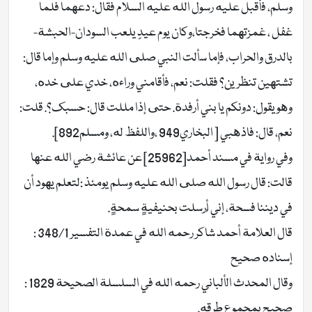
وسلم، فأقبل عليه رسول الله عليه السلام فقال: دعهما فلما
غفل ، غمزتهما فخرجتا،وكان يوم عيدٍ يلعب السودان-الحبشة-
بالدرق والحراب، فإما سألت النبي صلى الله عليه وسلم وإما قال:
تشتهين تنظرين؟ فقلت: نعم، فأقامني وراءه، خدي على خده،
وهو يقول: دونكم يا بني أرفدة. حتى إذا مللت قال: حسبك؟. قلت:
نعم، قال: فاذهبي [ البخاري949 ،واللفظ له، ومسلم892].
وفي رواية في مسند أحمد[25962] عن عائشة رضي الله عنها
قالت: قال رسول الله صلى الله عليه وسلم يومئذ :لتعلم يهود أن
في ديننا فسحة، إني أُرسلت بحنيفيةٍ سمحةٍ.
قال العلامة أحمد شاكر رحمه الله في عمدة التفسير 348/1 :
إسناده صحيح
وقال المحدث الألباني رحمه الله في السلسلة الصحيحة 1829 :
صحيح بمجموع طرقه.