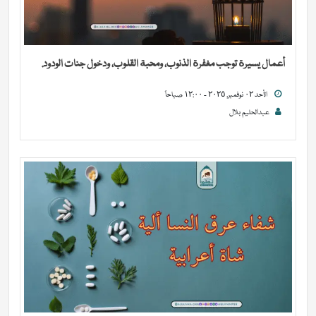
أعمال يسيرة توجب مغفرة الذنوب، ومحبة القلوب، ودخول جنات الودود.
الأحد ٠٢ نوفمبر, ٢٠٢٥ - ١٢:٠٠ صباحاً
عبدالحليم بلال