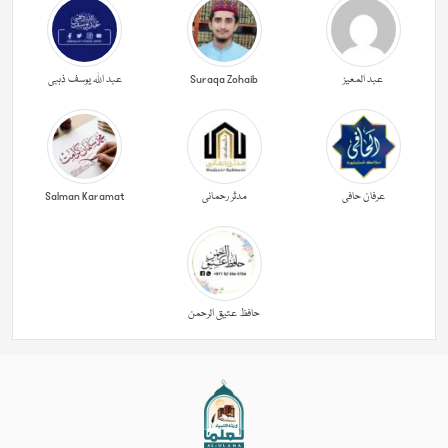
عبد المعیز
Suraqa Zohaib
عبد اللہ یوسف ذہبی
عرفان حافی
مدثر رحمانی
Salman Karamat
حافظ عتیق الرحمن