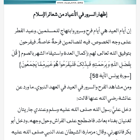
إظهار السرور في الأعياد من شعائر الإسلام
إن أيام العيد هي أيام فرحٍ وسرورٍ وابتهاجٍ للمسلمين، وعيد الفطر
على وجه الخصوص، فيه للصائمين فرحةٌ خاصةٌ، فيفرحون
بتوفيق الله تعالى لهم بإكمال العدة واستيفاء الشهر بالصوم { قُلْ
بِفَضْلِ اللّهِ وَبِرَحْمَتِهِ فَبِذَلِكَ فَلْيَفْرَحُواْ هُوَ خَيْرٌ مِّمَّا يَجْمَعُونَ}
[سورة يونس الآية 58].
ومن مشاهد الفرح والسرور في العيد في العهد النبوي، ما ورد عن
عائشة رضي الله عنها قالت:
دخل عليَّ رسول الله صلى الله عليه وسلم وعندي جاريتان
تغنيان بغناء بعاث، فاضطجع على الفراش وحول وجهه، ودخل أبو
بكر فانتهرني، وقال: مزمارة الشيطان عند النبي صلى الله عليه