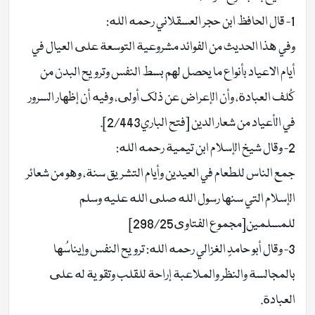
1- قال الحافظ ابن حجر العسقلاني رحمه الله:
وفي هذا الحديث من الفوائد مشروعية التوسعة على العيال في
أيام الاعياد بأنواع ما يحصل لهم بسط النفس وترويح البدن من
كُلف العبادة، وأن الإعراض عن ذلك أولى، وفيه أن إظهار السرور
في الأعياد من شعار الدين [فتح الباري2/443].
2- وقال شيخ الإسلام ابن تيمية رحمه الله:
جمع الناس للطعام في العيدين وأيام التشريق سنة، وهو من شعائر
الإسلام التي سنها رسول الله صلى الله عليه وسلم
للمسلمين[مجموع الفتاوى298/25]
3- وقال أبو حامدٍ الغزالي رحمه الله: ترويح النفس وإيناسُها
بالمجالسة والنظر والملاعبة إراحة للقلب وتقوية له على
العبادة.