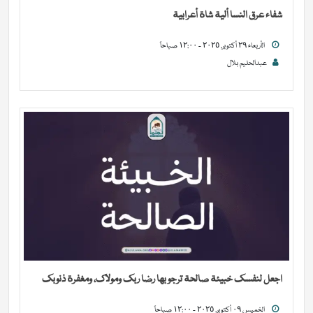
شفاء عرق النسا ألية شاة أعرابية
الأربعاء ٢٩ أكتوبر, ٢٠٢٥ - ١٢:٠٠ صباحاً
عبدالحليم بلال
اجعل لنفسك خبيئة صالحة ترجو بها رضا ربك ومولاك، ومغفرة ذنوبك
الخميس ٠٩ أكتوبر, ٢٠٢٥ - ١٢:٠٠ صباحاً