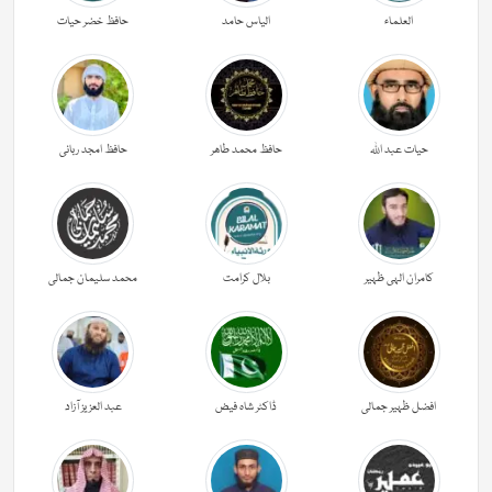
العلماء
الیاس حامد
حافظ خضر حیات
حیات عبد اللہ
حافظ محمد طاھر
حافظ امجد ربانی
کامران الہی ظہیر
بلال کرامت
محمد سلیمان جمالی
افضل ظہیر جمالی
ڈاکٹر شاہ فیض
عبد العزیز آزاد