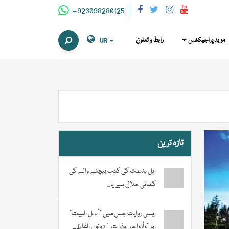
+923098280125
مزید پراجیکٹس
رابط و تعاون
UR
تازہ ترین
اہل بدعت کی کتب بیچنے والے کی
کمائی حلال ہے یا...
ایسی روایت جس میں “أهل البيت”
اور “وأزواجه وذريته” دونوں الفاظ...