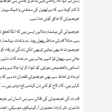
رسل نے کہا کہ ریاضی میں شاعری جتنی ہی خوبصورتی 
ڈاکنز کہتا ہے کہ بےٹھوون کی سمفنی یا شیکسپیئر ک
خوبصورتی کا خالق کوئی خدا ہے۔
خوبصورتی کی بیشمار مثالیں ایسی ہیں کہ انکا تعلق نہ
ہے۔ مثلاً قدرتی مناظر، پھول، پودے باغات، بیشمار خ
خوبصورت نہ بھی ہوتیں تو بھی انکی زندگی اور بقاء کو
جاتی ہے۔ پھول توڑ لئیے جاتے ہیں، درخت کاٹ دئیے جا
انسانوں بالخصوص عورتوں کو اغواء کر لیا جاتا ہے وغیر
اور مادی لحاظ سے بھی خوبصورتی نقصان دہ ہے کہ ہم 
کرتے ہیں، کام کاج کو کئی دن کیلئے تج دیتے ہیں۔۔
قدرت کی خوبصورتی کی نقالی سے ہی انسان نے خوبصور
شاعری، نثر، ڈراما، مصوری، آرکیٹیکچر، موسیقی، انجنئ