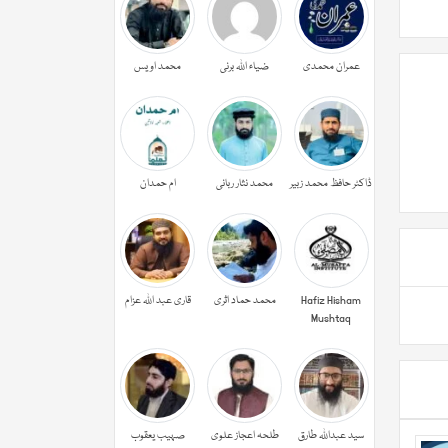
عمران محمدی
ضیاء اللہ برنی
محمد اویس
ڈاکٹر حافظ محمد زبیر
محمد نثار ربانی
ام حمدان
Hafiz Hisham
محمد حماد اثری
قاری عبد اللہ عزام
Mushtaq
سید عبداللہ طارق
طلحہ اعجاز علوی
صہیب یعقوب