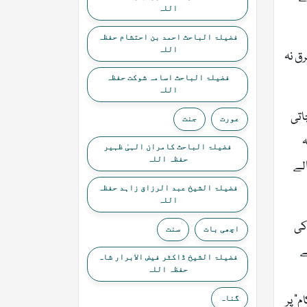
اللہ
فضیلۃ الباحث احمد بن احتشام حفظہ
اللہ
رق نہ
فضیلۃ الباحث اسامہ شوکت حفظہ
اللہ
اتی
عورت
جنت
ہ
فضیلۃ الباحث کامران الہیٰ ظہیر
حفظہ اللہ
الے
فضیلۃ الشیخ عبد الرزاق زاہد حفظہ
اللہ
کی
اچھی بات
سنت
ے
فضیلۃ الشیخ ڈاکٹر فیض الابرار شاہ
حفظہ اللہ
” پر
گناہ