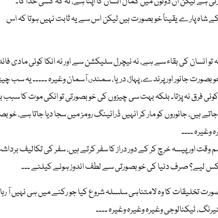
ہے لیکن ان دونوں میں کمال انسان کا اپنا ہے، نہ کہ کسی خدا کا۔
ے شاہ پارے یقیناً خوبصورت ہیں لیکن اس سے یہ ثابت نہیں ہوتا کہ اس
 تو انسان کی بقاء سے ہے، نہ نیچرل سلیکشن سے اور نہ انکا کوئی مادی فائد
وبصورت جانور اور پرندے، پہاڑ، دریا، سمندر، آسمان وغیرہ ۔۔۔۔۔ یہ سب چی
 کوئی فرق نہ پڑتا۔ بلکہ بہت سی چیزوں کی خوبصورتی تو انکی موت کا سبب ب
تے ہیں، جانوروں کو مار کر انہیں ڈرائینگ رومز میں سجا دیا جاتا ہے، خوب
ہ وغیرہ ۔۔۔۔
وقت اور پیسہ خرچ کر کے دور دراز کا سفر کرتے ہیں، سفر کی تکالیف برداش
۔ کس لیے؟ صرف دنیا کی خوبصورتی سے لطف اندوز ہونے کیلئے ۔۔۔
ت تخلیقات کا وہ لامتناہی سلسلہ شروع کیا جو رکنے میں ہی نہیں آ رہا۔
یرنگ، ٹیکنالوجی وغیرہ وغیرہ وغیرہ ۔۔۔۔