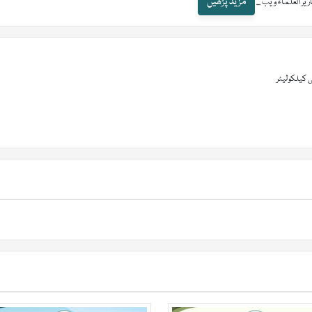
مزید پڑھیں
 العلماء ویب ...
 کیلکولیٹر