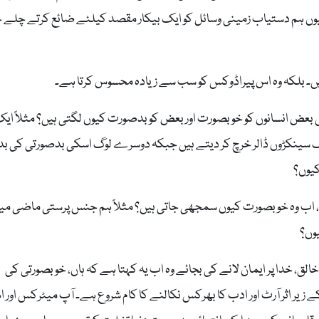
کیوں ہم دستیاب زمینی وسائل کو ایک بیکار مقصد کیلئے ضائع کرتے چلے ج
ں۔ بلکہ وہ اس پیراڈوکس کو سب سے زیادہ محسوس کرتا ہے۔
بعض انسانوں کو خوبصورت اور بعض کو بدصورت کیوں لگتی ہیں؟ مثلاً ای
 سینکڑوں ڈالر خرچ کر دیتے ہیں جبکہ دوسرے لوگ اسکی بدصورتی کی ب
کیوں؟
 اب وہ خوبصورت کیوں سمجھی جاتی ہیں؟ مثلاً ہم جنس پرستی ماضی می
وں؟
ق، خدا پر ایمان لانے کی بجائے وہ اب یہ کہتا ہے کہ ہاں، خوبصورتی کی
ے زیر اثر آرٹ اور ادب کا بھرکس نکالنے کا کام شروع ہے۔ آپ میٹرکس اور 