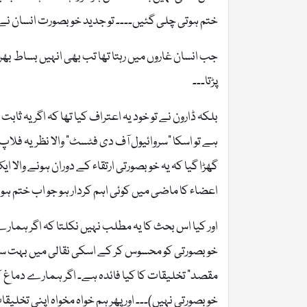
ختم ہوتی چلی گئیں۔۔۔۔ تو جدید خوبصورت انسان نے 
جب انسان غاروں میں رہتا تھا تب بھی انہیں بساط بھر س
پڑتا۔۔۔
بلکہ ڈارون نے تو خود یہ اعتراف کیا تھا کہ اگر یہ 
ہے تو اسکا “سروائیول آف دی فٹسٹ” والا نظریہ فلاپ 
گھڑا گیا کہ یہ خوبصورتی ارتقاء کے دوران ہونے والا 
اعضاء کا ماضی میں کوئی اہم کردار ہو جو اب ختم ہو گی
اور کیا اس بحث کا یہ مطلب نہیں نکلتا کہ اگر ہمار
خوبصورتی کو محسوس کر کے اسکی نقالی میں بہت سی
مقصد” تخلیقات کا کیا فائدہ ہے۔ اگر ہمارے دماغ ک
خوبصورتی نہیں)۔۔۔ اور پھر ہم خواہ مخواہ اپنی تخل