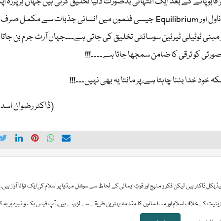
قابو پانے کے بعد ایک انتہائی بدصورت دنیا تخلیق کرتی ہیں جہاں ہر پرزہ اپن
فنکشن پورا کرتا ہے اور بس۔۔۔اسی طرح 1984 جیسے ناول اور Equilibrium جیسی فلموں میں انسانی جذبات سے مکمل 
ر مبنی ٹوٹیلی ٹیرئین سوسائٹی تخلیق کی جاتی ہے۔۔۔جہاں آرٹ جرم بن جاتا
ورتی کو ترقی کا ضامن سمجھا جاتا ہے۔۔۔۔!!!
 خود خدا بننا چاہتا ہے، پر مانتا یہ بھی نہیں۔۔۔!!!
(ڈاکٹر رضوان اسد 
کل ڈاکٹر ہیں لیکن فکر و منہج اور قوتِ ایمانی کے لحاظ سے سوشل میڈیا پر اسلام کی ایک توانا آواز ہیں، 
ت کے خلاف اسلام اور مسلمانوں کا مقدمہ بہترین طریقے سے لڑ رہے ہیں، آپ فیس بک وغیرہ پر بہ ک