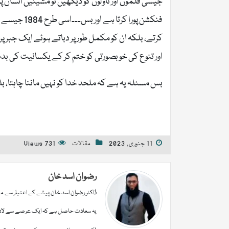
جیسی فلموں اور ناولوں کو دیکھیں تو مشینیں انسان پر 
کرتے، بلکہ ان کو مکمل طور پر دباتے ہوئے ایک جبر پ
اور تنوع کی خوبصورتی کو ختم کر کے یکسانیت کی بدص
بس مسئلہ یہ ہے کہ ملحد خدا کو نہیں ماننا چاہتا، بلکہ
11 جنوری, 2023
مقالات
731 Views
رضوان اسد خان
ڈاکٹر رضوان اسد خان پیشے کے اعتبار سے میڈی
یہ سعادت حاصل ہے کہ ایک عرصے سے لادینی