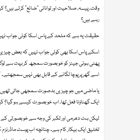
وقت، پیسہ، صلاحیت اور توانائی “ضائع” کرتے ہیں؟ 
رہے ہیں؟
حقیقت یہ ہے کہ ملحد کے پاس اسکا کوئی جواب نہی
اسکے پاس اسکا بھی کوئی جواب نہیں کہ بعض چیزیں 
پھٹی ہوئی جینز کو خوبصورت سمجھ کر بہت سے لوگ
اسے گھر پر پوچا لگانے کے قابل بھی نہیں سمجھتے۔ 
یا ماضی میں جو چیزیں بدصورت سمجھی جاتی تھیں،
ایک گھناؤنا فعل تھا، اب خوبصورت کیسے ہو گیا؟ کی
لیکن ہٹ دھرمی اور تکبر کی وجہ سے خوبصورتی کے خال
تخلیق ایک بیکار کام ہے۔ چنانچہ اب پوسٹ ماڈرنزم ک