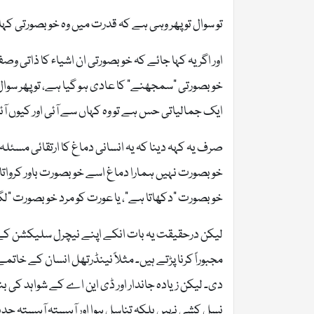
تو سوال تو پھر وہی ہے کہ قدرت میں وہ خوبصورتی کہ
اور اگر یہ کہا جائے کہ خوبصورتی ان اشیاء کا ذاتی و
خوبصورتی “سمجھنے” کا عادی ہو گیا ہے، تو پھر سوال
ایک جمالیاتی حس ہے تو وہ کہاں سے آئی اور کیوں آئ
صرف یہ کہہ دینا کہ یہ انسانی دماغ کا ارتقائی مس
خوبصورت نہیں ہمارا دماغ اسے خوبصورت باور کرواتا
خوبصورت “دکھاتا ہے”، یا عورت کو مرد خوبصورت “لگتا
لیکن درحقیقت یہ بات انکے اپنے نیچرل سلیکشن کے
مجبوراً کرنا پڑتے ہیں۔ مثلاً نینڈرتھل انسان کے خات
دی۔ لیکن زیادہ جاندار اور ڈی این اے کے شواہد کی بن
نسل کشی نہیں بلکہ تناسل ہوا اور آہستہ آہستہ جد