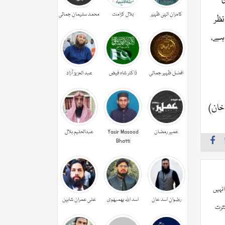
ا
کامران الہی ظہیر
بلال کرامت
محمد سلیمان جمالی
صرف نظر
 ہے،
افضل ظہیر جمالی
ڈاکٹر شاہ فیض
عبد العزیز آزاد
خان)
عمیر رمضان
Yasir Masood
عبدالحليم بلال
Bhatti
انہیں
رضوان اسد خان
اسد اللہ بھمبھوی
علی عمران شاہین
ثرت