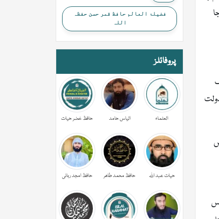
ا
فضیلۃ العالم حافظ قمر حسن حفظہ
اللہ
پروفائلز
ک
دولت
العلماء
الیاس حامد
حافظ خضر حیات
ں
حیات عبد اللہ
حافظ محمد طاھر
حافظ امجد ربانی
اس