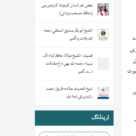
بعض غم انسان کو بوڑھا کردیتے ہیں
(حافظ مصعب یزدانی)
الشيخ أبو بكر صديق السلفي رحمہ
ہ
اللہ وفات پاگئے
زیں
فضیلة الشيخ مولانا حافظ ثناء اللّٰه
ن
ضیاء رحمہ اللہ بھی داغ مفارقت
صورت
دے گئے
شیخ الحدیث علامہ فاروق احمد
ت
راشدی فی ذمۃ اللہ
ٹرینڈنگ