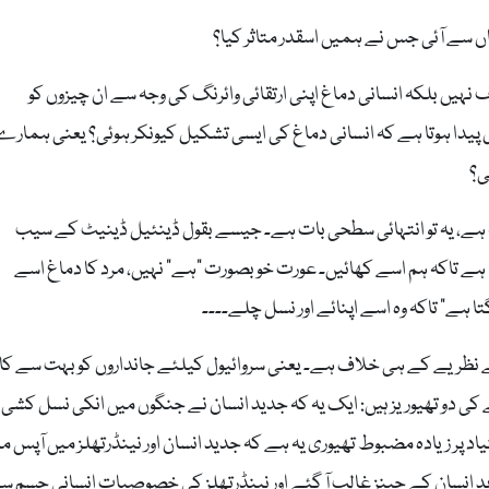
اں سے آئی جس نے ہمیں اسقدر متاثر کیا؟
صف نہیں بلکہ انسانی دماغ اپنی ارتقائی وائرنگ کی وجہ سے ان چیزوں کو
 پیدا ہوتا ہے کہ انسانی دماغ کی ایسی تشکیل کیونکر ہوئی؟ یعنی ہمارے 
ی؟
ئلہ ہے، یہ تو انتہائی سطحی بات ہے۔ جیسے بقول ڈینئیل ڈینیٹ کے سیب
 ہے تاکہ ہم اسے کھائیں۔ عورت خوبصورت “ہے” نہیں، مرد کا دماغ اسے
 ہے” تاکہ وہ اسے اپنائے اور نسل چلے۔۔۔۔
 نظریے کے ہی خلاف ہے۔ یعنی سروائیول کیلئے جانداروں کو بہت سے کا
مے کی دو تھیوریز ہیں: ایک یہ کہ جدید انسان نے جنگوں میں انکی نسل کشی 
یاد پر زیادہ مضبوط تھیوری یہ ہے کہ جدید انسان اور نینڈرتھلز میں آپس م
ید انسان کے جینز غالب آ گئے اور نینڈرتھلز کی خصوصیات انسانی جسم س