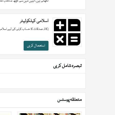
لکھتے ہیں، انہیں میں سے کچھ منتخب تحاریر
اسلامی کیلکولیٹر
زکاۃ، صدقات کا حساب کرنے کے لیے اسلامی
استعمال کریں
تبصرہ شامل کریں
متعلقہ پوسٹس