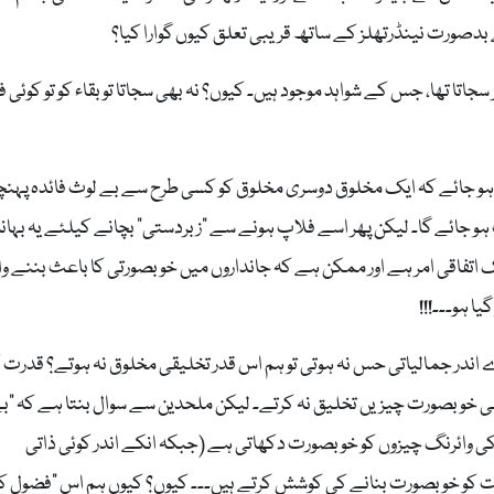
بدصورت نینڈرتھلز کے ساتھ قریبی تعلق کیوں گوارا کیا؟
جاتا تھا، جس کے شواہد موجود ہیں۔ کیوں؟ نہ بھی سجاتا تو بقاء کو تو کوئی ف
ثابت ہو جائے کہ ایک مخلوق دوسری مخلوق کو کسی طرح سے بے لوث فائدہ پہنچ
ہو جائے گا۔ لیکن پھر اسے فلاپ ہونے سے “زبردستی” بچانے کیلئے یہ بہان
ایک اتفاقی امر ہے اور ممکن ہے کہ جانداروں میں خوبصورتی کا باعث بننے و
ا ہو۔۔۔!!!
ے اندر جمالیاتی حس نہ ہوتی تو ہم اس قدر تخلیقی مخلوق نہ ہوتے؟ قدرت 
 خوبصورت چیزیں تخلیق نہ کرتے۔ لیکن ملحدین سے سوال بنتا ہے کہ “ب
ی وائرنگ چیزوں کو خوبصورت دکھاتی ہے (جبکہ انکے اندر کوئی ذاتی
یقات کو خوبصورت بنانے کی کوشش کرتے ہیں۔۔۔ کیوں؟ کیوں ہم اس “فضول کام