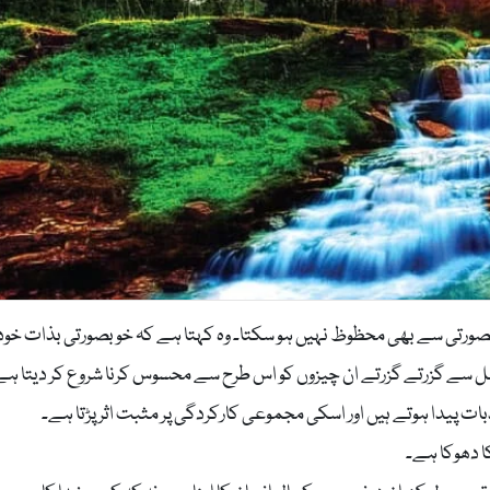
صورتی سے بھی محظوظ نہیں ہو سکتا۔ وہ کہتا ہے کہ خوبصورتی بذات خود
عمل سے گزرتے گزرتے ان چیزوں کو اس طرح سے محسوس کرنا شروع کر دیتا ہے
 پیدا ہوتے ہیں اور اسکی مجموعی کارکردگی پر مثبت اثر پڑتا ہے۔
 دھوکا ہے۔