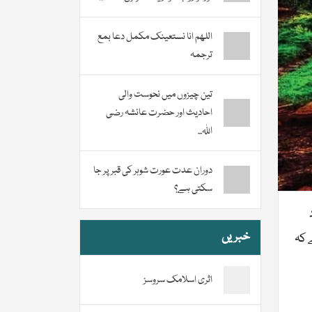
اللھم انا نستعینک مکمل دعا بمع
ترجمہ
تین چیزوں میں نحوست والی
احادیث اور حضرت عائشہ رضی
اللہ...
دوران عدت عورت شوہر کی قبر پر جا
سکتی ہے؟
خبریں
 کہ
اثری اسلامک سروسز