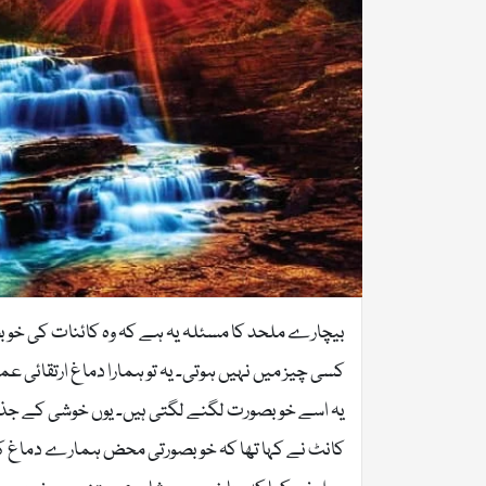
بیچارے ملحد کا مسئلہ یہ ہے کہ وہ کائنات کی خوب
کسی چیز میں نہیں ہوتی۔ یہ تو ہمارا دماغ ارتقائی 
یہ اسے خوبصورت لگنے لگتی ہیں۔ یوں خوشی کے جذبات
کانٹ نے کہا تھا کہ خوبصورتی محض ہمارے دماغ کا