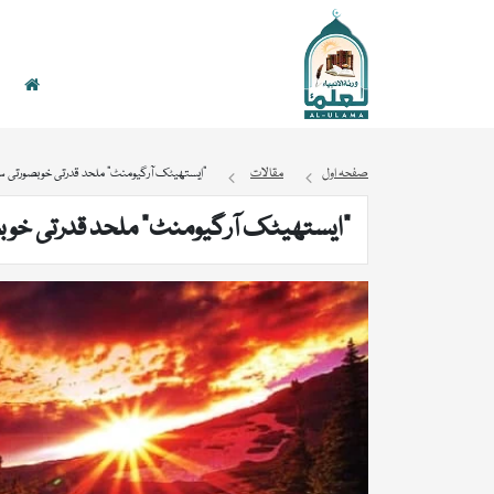
صفحہ اول
مقالات
“ایستھیٹک آرگیومنٹ” ملحد قدرتی خوبصورتی س
“ایستھیٹک آرگیومنٹ” ملحد قدرتی خوب