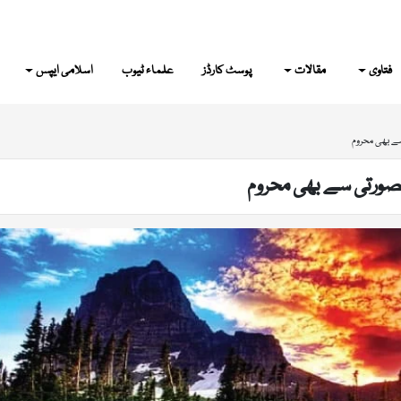
فتاوی
مقالات
پوسٹ کارڈز
علماء ٹیوب
اسلامی ایپس
ے بھی محروم
صورتی سے بھی محروم