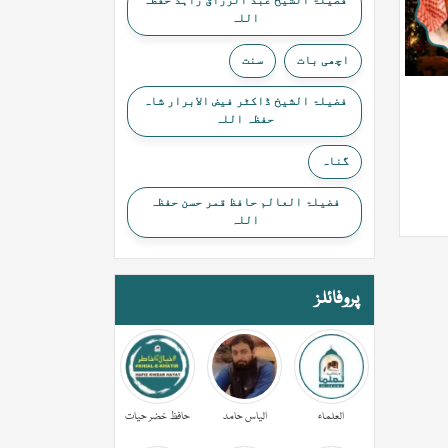
فضیلۃ الشیخ عبد الرزاق زاہد حفظہ
اللہ
اچھی بات
سنت
فضیلۃ الشیخ ڈاکٹر فیض الابرار شاہ
حفظہ اللہ
گناہ
فضیلۃ العالم حافظ قمر حسن حفظہ
اللہ
پروفائلز
العلماء
الیاس حامد
حافظ خضر حیات