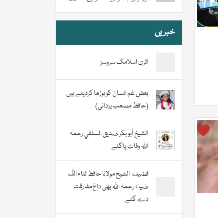
خبریں
اثری اسلامک سروسز
بعض غم انسان کو بوڑھا کردیتے ہیں
(حافظ مصعب یزدانی)
الشيخ أبو بكر صديق السلفي رحمہ
اللہ وفات پاگئے
فضیلة الشيخ مولانا حافظ ثناء اللّٰه
ضیاء رحمہ اللہ بھی داغ مفارقت
دے گئے