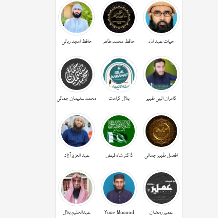
حیات عبد اللہ
حافظ محمد طاھر
حافظ امجد ربانی
کامران الہی ظہیر
بلال کرامت
محمد سلیمان جمالی
افضل ظہیر جمالی
ڈاکٹر شاہ فیض
عبد العزیز آزاد
عمیر رمضان
Yasir Masood
عبدالحليم بلال