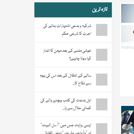
تازہ ترین
شرکیہ و بدعی اشتہارات بنانے کی
اجرت کا شرعی حکم
خوشی ملنے کے بعد مومن کا انداز
کیا ہونا چاہیے؟
سالے کے انتقال کے بعد اس کی بیوہ
سے نکاح کا...
اہل بدعت کی کتب بیچنے والے کی
کمائی حلال ہے یا...
ایسی روایت جس میں “أهل البيت”
اور “وأزواجه وذريته” دونوں الفاظ...