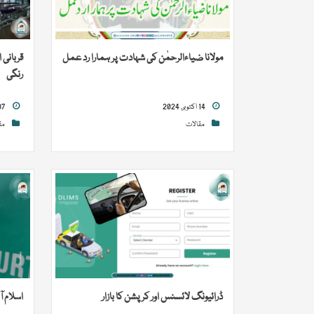
مولانا ضیاءالرحمٰن کی شہادت پر ہمارا رد عمل
قربانی 
رنگی
14 اکتوبر, 2024
07 جنوری, 2024
مقالات
مق
ڈرائیونگ لائسنس اور کرپشن کا بازار
اسلام آ