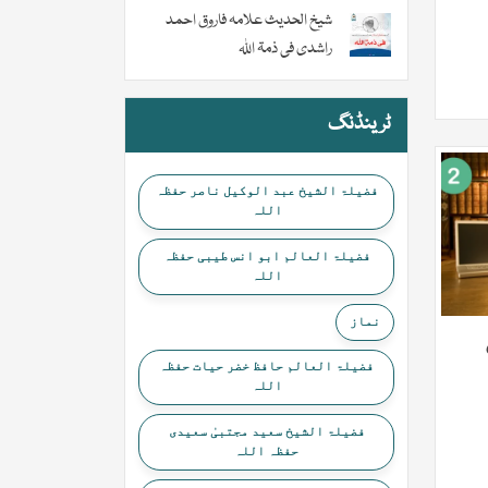
شیخ الحدیث علامہ فاروق احمد
راشدی فی ذمۃ اللہ
ٹرینڈنگ
فضیلۃ الشیخ عبد الوکیل ناصر حفظہ
اللہ
فضیلۃ العالم ابو انس طیبی حفظہ
اللہ
نماز
فضیلۃ العالم حافظ خضر حیات حفظہ
اللہ
فضیلۃ الشیخ سعید مجتبیٰ سعیدی
حفظہ اللہ