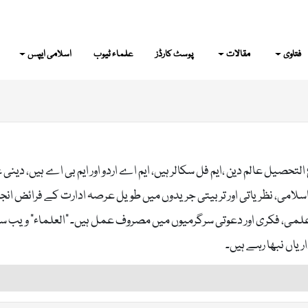
فتاوی
مقالات
پوسٹ کارڈز
علماء ٹیوب
اسلامی ایپس
تحصیل عالم دین ،ایم فل سکالر ہیں، ایم اے اردو اور ایم بی اے ہیں، دین
سلامی، نظریاتی اور تربیتی جریدوں میں طویل عرصہ ادارت کے فرائض انجام
علمی، فکری اور دعوتی سرگرمیوں میں مصروف عمل ہیں۔ "العلماء" ویب سائ
اں نبھا رہے ہیں۔