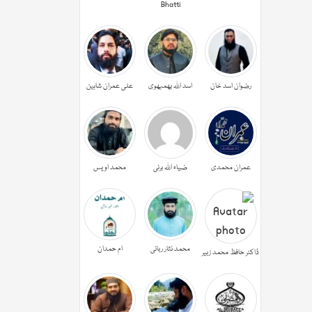
Bhatti
رضوان اسد خان
اسد اللہ بھمبھوی
علی عمران شاہین
عمران محمدی
ضیاء اللہ برنی
محمد اویس
محمد نثار ربانی
ام حمدان
ڈاکٹر حافظ محمد زبیر