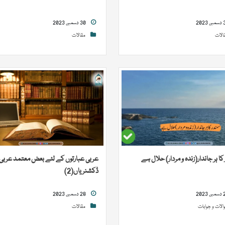
30 دسمبر, 2023
الات
مقالات
ا ہر جاندار(زندہ و مردار) حلال ہے
عربی عبارتوں کے لئے بعض معتمد عربی
ڈکشنریاں(2)
28 دسمبر, 2023
الات و جوابات
مقالات