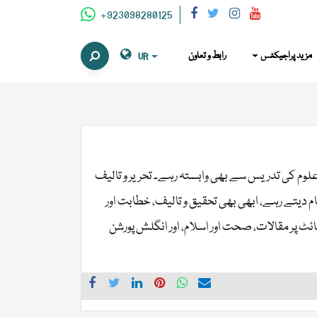
+923098280125
مزید پراجیکٹس
رابط و تعاون
UR
ی علوم کی تدریس سے بھی وابستہ رہے۔ تحریر و تالیف
 دیتے رہے، ابھی بھی تحقیق و تالیف، خطابت اور
ٹ پر مقالات، صحت اور اسلام، اور انگلش پورشن