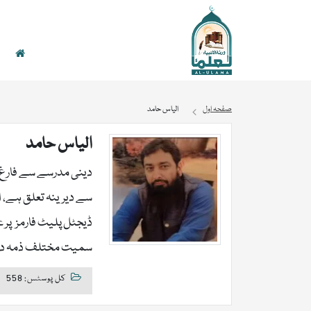
صفحہ اول
الیاس حامد
الیاس حامد
دینی مدرسے سے فارغ ال
سے دیرینہ تعلق ہے، ا
ڈیجٹل پلیٹ فارمز پر 
سمیت مختلف ذمہ داری
کل پوسٹس: 558