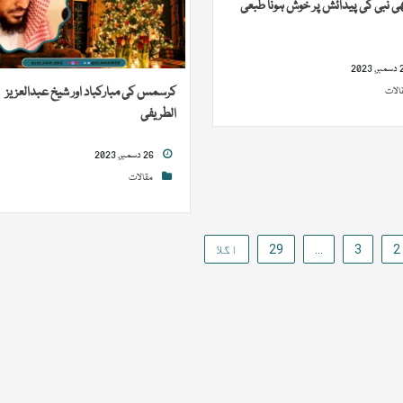
ی نبی کی پیدائش پر خوش ہونا طبعی
کرسمس کی مبارکباد اور شیخ عبدالعزیز
الات
الطریفی
26 دسمبر, 2023
مقالات
2
3
…
29
اگلا