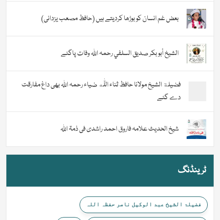
بعض غم انسان کو بوڑھا کردیتے ہیں (حافظ مصعب یزدانی)
الشيخ أبو بكر صديق السلفي رحمہ اللہ وفات پاگئے
فضیلة الشيخ مولانا حافظ ثناء اللّٰه ضیاء رحمہ اللہ بھی داغ مفارقت
دے گئے
شیخ الحدیث علامہ فاروق احمد راشدی فی ذمۃ اللہ
ٹرینڈنگ
فضیلۃ الشیخ عبد الوکیل ناصر حفظہ اللہ