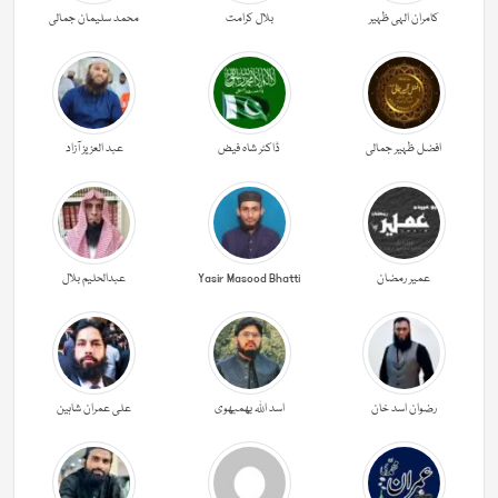
کامران الہی ظہیر
بلال کرامت
محمد سلیمان جمالی
افضل ظہیر جمالی
ڈاکٹر شاہ فیض
عبد العزیز آزاد
عمیر رمضان
Yasir Masood Bhatti
عبدالحليم بلال
رضوان اسد خان
اسد اللہ بھمبھوی
علی عمران شاہین