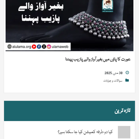
عورت کا پاؤں میں بغیر آواز والے پازیب پہننا
30 مئی, 2025
سوالات و جوابات
تازہ ترین
کیا دو طرفہ کمیشن کیا جا سکتا ہے؟