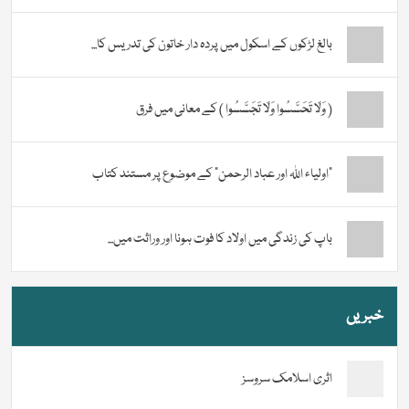
بالغ لڑکوں کے اسکول میں پردہ دار خاتون کی تدریس کا...
( وَلَا تَحَسَّسُوا وَلَا تَجَسَّسُوا ) کے معانی میں فرق
“اولیاء اللہ اور عباد الرحمن” کے موضوع پر مستند کتاب
باپ کی زندگی میں اولاد کا فوت ہونا اور وراثت میں...
خبریں
اثری اسلامک سروسز