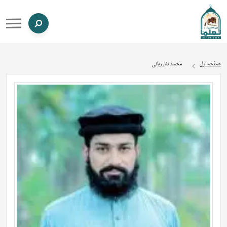
صفحہ اول
محمد نثار ربانی