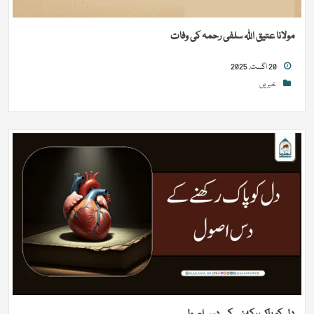
مولانا عتیق اللہ سلفی رحمہ کی وفات
20 اگست, 2025
خبریں