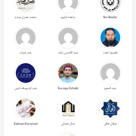
Ibn Bashir
ساجدہ ابراہیم
محمد عمران صارم
مقصود احمد
عبد القدوس راشد
عمر حیات
عبد المعیز
Suraqa Zohaib
عبد اللہ یوسف ذہبی
عرفان حافی
مدثر رحمانی
Salman Karamat