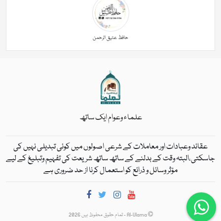
حافظ عتیق الرحمن
علماء وعوام ایک ساتھ
عقائد وعبادات اور معاملات کے شرعی اصولوں میں کوئی تبدیلی نہیں کی
جاسکتی،البتہ وقت کے بدلنے کے ساتھ ساتھ شریعت کی تفہیم وتبلیغ کے لیے
مؤثر وسائل و ذرائع کو استعمال کرنا از حد ضروری ہے
Al-Ulama - تمام حقوق محفوظ ہیں 2026