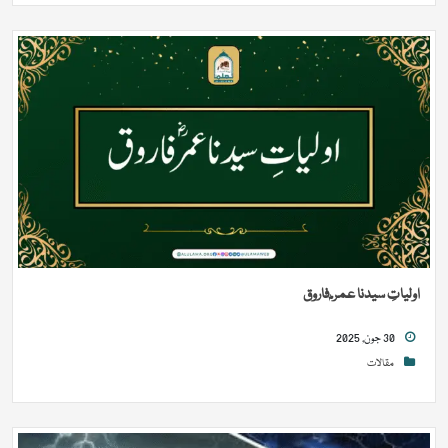
⁩اولیاتِ سیدنا عمر ؓ فاروق
30 جون, 2025
مقالات