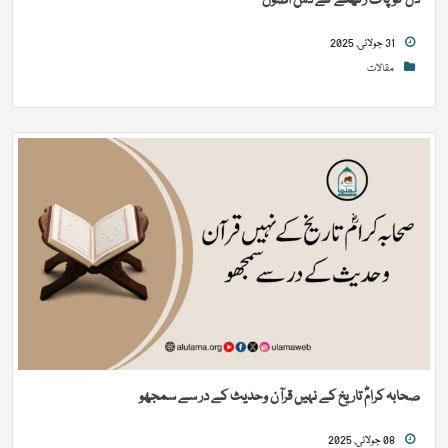
دل کو پاک رکھنے کے دس اصول
31 جولائی, 2025
مقالات
صحابہ کرامؓ تاریخ کے نہیں قرآن وحدیث کے در سے سمجھو
08 جولائی, 2025