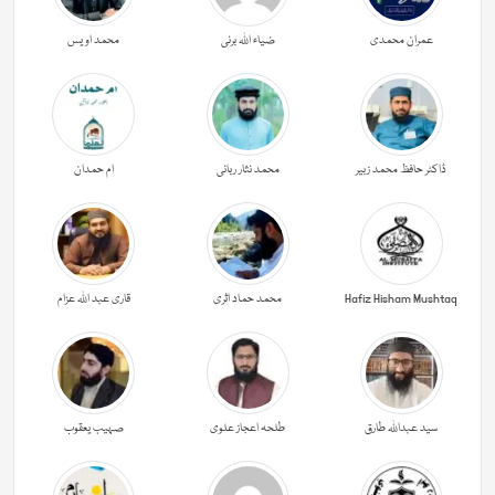
عمران محمدی
ضیاء اللہ برنی
محمد اویس
ڈاکٹر حافظ محمد زبیر
محمد نثار ربانی
ام حمدان
Hafiz Hisham Mushtaq
محمد حماد اثری
قاری عبد اللہ عزام
سید عبداللہ طارق
طلحہ اعجاز علوی
صہیب یعقوب