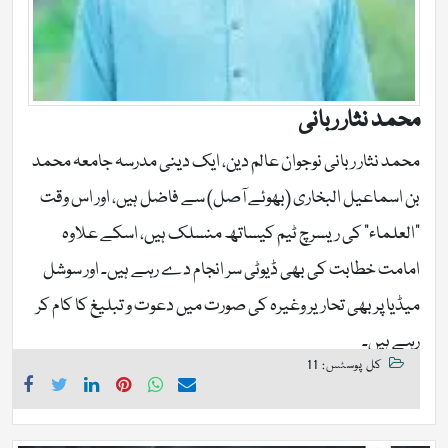
محمد نثار ربانی
محمد نثار ربانی نوجوان عالم دین، ایک دینی مدرسہ جامعہ محمد
بن اسماعیل البخاری (بھوئے آصل) سے فاضل ہیں، اور اس وقت
"العلماء" کی ریسرچ ٹیم کیساتھ منسلک ہیں، اسکے علاوہ
امامت خطابت کی بھی ڈیوٹی سر انجام دے رہے ہیں۔ اور سوشل
میڈیا پر بھی تحاریر وغیرہ کی صورت میں دعوت و تبلیغ کا کام کر
رہے ہیں۔
کل پوسٹس: 11