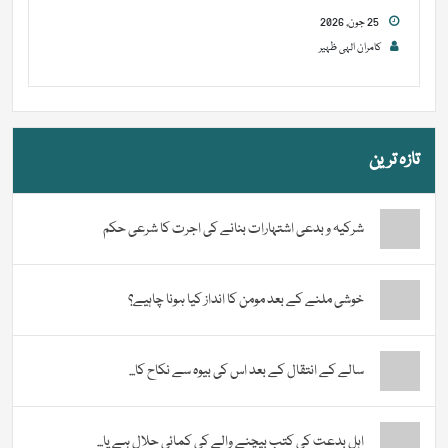
25 جون, 2026
کامران الہی ظہیر
تازہ ترین
شرکیہ و بدعی اشتہارات بنانے کی اجرت کا شرعی حکم
خوشی ملنے کے بعد مومن کا انداز کیا ہونا چاہیے؟
سالے کے انتقال کے بعد اس کی بیوہ سے نکاح کا...
اہل بدعت کی کتب بیچنے والے کی کمائی حلال ہے یا...