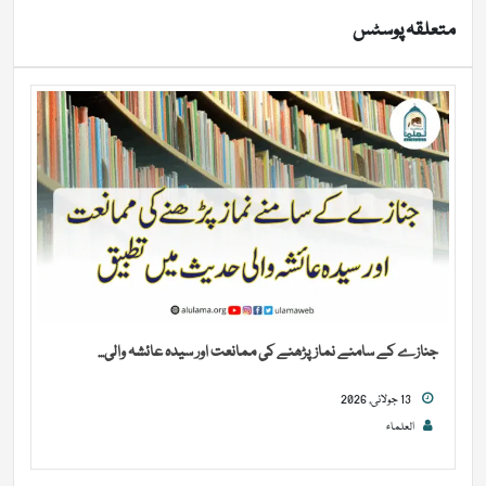
متعلقہ پوسٹس
جنازے کے سامنے نماز پڑھنے کی ممانعت اور سیدہ عائشہ والی...
13 جولائی, 2026
العلماء