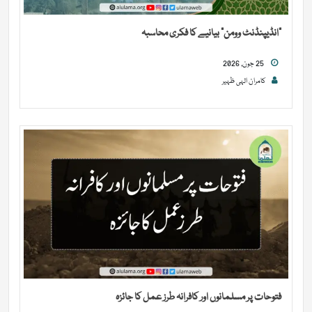
“انڈیپنڈنٹ وومن” بیانیے کا فکری محاسبہ
25 جون, 2026
کامران الہی ظہیر
فتوحات پر مسلمانوں اور کافرانہ طرز عمل کا جائزہ