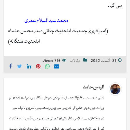
ہی کیا۔
محمد عبدالسلام عمری
(امیر شہری جمعیت اہلحدیث چنائی صدر مجلس علماء
اہلحدیث تلنگانہ)
21 اگست, 2023
مقالات
716 Views
الیاس حامد
دینی مدرسے سے فارغ التحصیل عالم دین ،ایم فل سکالر ہیں، ایم اے اردو اور ایم
بی اے ہیں، دینی علوم کی تدریس سے بھی وابستہ رہے۔ تحریر و تالیف سے
دیرینہ تعلق ہے، اسلامی، نظریاتی اور تربیتی جریدوں میں طویل عرصہ ادارت
کے فرائض انجام دیتے رہے، ابھی بھی تحقیق و تالیف، خطابت اور ڈیجٹل پلیٹ