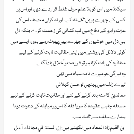
سیکنڈ میں اس کو بلا علم حرف غلط قرار دے دیں، اور اس پر
کسی کے چہرے پر بل تک نہ آئے۔ اور نہ کوئی منصف اس کی
عزت و ابرو کے دفاع میں لب کشائی کی زحمت کرے بلکہ دل
ہی دل میں خوشیوں کے جھرے بھی پھوٹ رہے ہوں، ایسے میں
کوئی دلائل کی روشنی میں اپنی حقانیت ثابت کرنے کے لیے
مناظرہ کی بات کرتا ہو تو شریعت وأخلاق یاد آگئے ۔
وہ تیر گی جو میرے نامہ سیاہ میں تھی
تیرے زلف میں پہنچی تو حسن کہلائی
معاندین کا منہ بند کرنے کے لئے اور حقانیت ثابت کرنے کے لیے
مسئلہ چاہے عقیدہ کا ہو یا فقہ کا اس پر مباہلہ کی دعوت دینا
ہمارے سلف سے ثابت ہے۔
ابن القیم زاد المعاد میں لکھتے ہیں: إن السنة في مجادله أهل