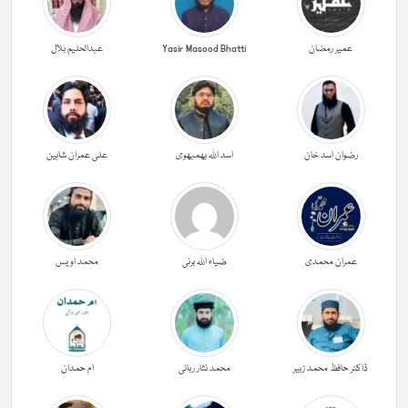
عمیر رمضان
Yasir Masood Bhatti
عبدالحليم بلال
رضوان اسد خان
اسد اللہ بھمبھوی
علی عمران شاہین
عمران محمدی
ضیاء اللہ برنی
محمد اویس
ڈاکٹر حافظ محمد زبیر
محمد نثار ربانی
ام حمدان