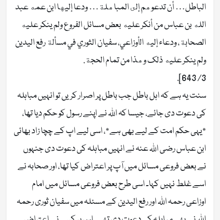
الباطل… أن تدعوهم إلى المباهلة… ودعا إليها ابن عمه عبد
الله بن عباس من أنكر عليه بعض مسائل الفروع ولم ينكر عليه
الصحابة، ودعاء إليه الأوزاعي، سفيان الثوري في مسألة رفع اليدين
ولم ينكر عليه ذلك وهذا من تمام الحجة.
3/ 643].
سنت یہ ہے کہ اہل باطل جب باطل پر اصرار کریں تو انہیں‌‌ مباہلہ
کی دعوت دی جائے، جیسا کہ اللہ نے اپنے رسول کو حکم دیا تھا،
*یہی حکم امت کے لیے بھی ہے*، اسی لیے اپ کے چچا زاد بھائی
ابن عباس رضی اللہ عنہ نے انہیں مباہلہ کی دعوت دی جنہوں
نے بعض فروعی مسائل میں آپ پر اعتراض کیا تھا، اور صحابہ نے
اسے غلط نہیں کہا۔ اسی طرح بعض فروعی مسائل میں امام
اوزاعی رحمہ اللہ اور رفع الیدین کے مسئلہ میں سفیان ثوری رحمہ
اللہ نے بھی مباہلہ کی دعوت دی تھی۔ اس پر کسی نے اعتراض