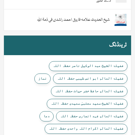
دے گئے
شیخ الحدیث علامہ فاروق احمد راشدی فی ذمۃ اللہ
ٹرینڈنگ
فضیلۃ الشیخ عبد الوکیل ناصر حفظہ اللہ
فضیلۃ العالم ابو انس طیبی حفظہ اللہ
نماز
فضیلۃ العالم حافظ خضر حیات حفظہ اللہ
فضیلۃ الشیخ سعید مجتبیٰ سعیدی حفظہ اللہ
فضیلۃ العالم فہد انصاری حفظہ اللہ
دعا
فضیلۃ العالم اکرام اللہ واحدی حفظہ اللہ