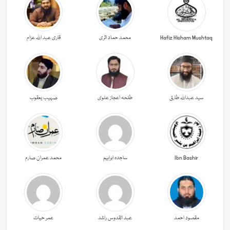
Hafiz Hisham Mushtaq
محمد حماد اثری
قاری عبد اللہ عزام
سید عبداللہ طارق
طلحہ اعجاز علوی
صہیب یعقوب
Ibn Bashir
ساجدہ ابراہیم
محمد عمران صارم
مقصود احمد
عبد القدوس راشد
عمر حیات