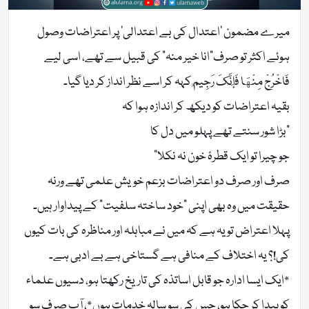
میرے مضمون ‘اعتدال کی بے اعتدالی’ پر اعتراضات وصول
ہوئے اکثر تو صرف”انا خیر منہ” كی قبیل سے تھے، اسی لیے
فَاخْرُجْ مِنْهَا فَإِنَّكَ رَجِيمٌ کہہ کر اسے نظر انداز کر دیا گیا۔
بقیہ اعتراضات کو دیکھ کر اندازہ ہوا کہ
“بڑا شور سنتے تھے پہلو میں دل کا
جو چیرا تو ایک قطرۂ خون نہ نکلا”
صرف اور صرف دو اعتراضات بزعم خویش علمی تھے ورنہ
حقیقت میں وہ بھی اپنی “خود ساختہ سلفیت” کے پیداوار ہیں۔
پہلا اعتراض تو یہ ہے کہ میں نے مباہلہ اور مناظرہ کی بات کیوں
کی!؟ یہ اختلاف کے منافی ہے گستاخی ہے بے ادبی ہے۔
*ایک ایسا ادارہ جو قابل اساتذہ کی تاریخ رکھتا ہو، دسیوں علماء
کو پیدا کر چکا ہو، جس کی سو سالہ خدمات ہوں*، آپ صرف سو