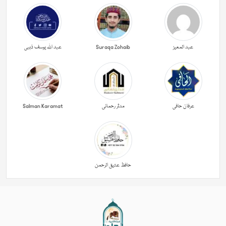
عبد المعیز
Suraqa Zohaib
عبد اللہ یوسف ذہبی
عرفان حافی
مدثر رحمانی
Salman Karamat
حافظ عتیق الرحمن