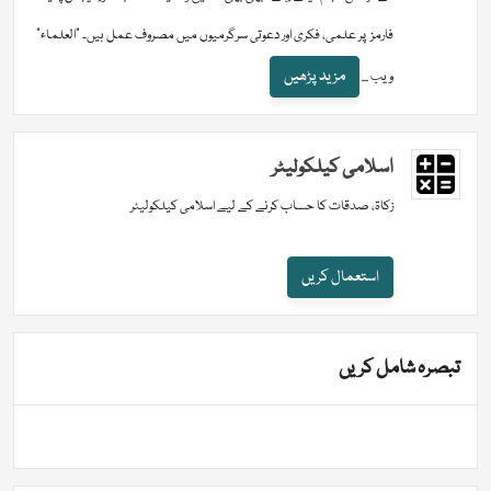
فارمز پر علمی، فکری اور دعوتی سرگرمیوں میں مصروف عمل ہیں۔ "العلماء"
مزید پڑھیں
ویب ...
اسلامی کیلکولیٹر
زکاۃ، صدقات کا حساب کرنے کے لیے اسلامی کیلکولیٹر
استعمال کریں
تبصرہ شامل کریں