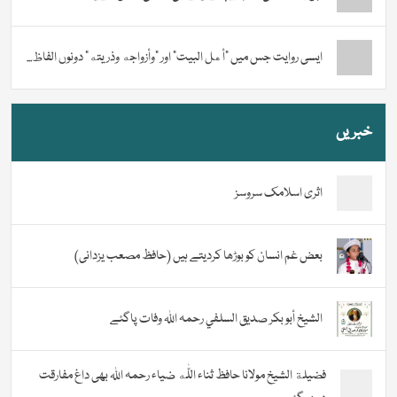
ایسی روایت جس میں “أهل البيت” اور “وأزواجه وذريته” دونوں الفاظ...
خبریں
اثری اسلامک سروسز
بعض غم انسان کو بوڑھا کردیتے ہیں (حافظ مصعب یزدانی)
الشيخ أبو بكر صديق السلفي رحمہ اللہ وفات پاگئے
فضیلة الشيخ مولانا حافظ ثناء اللّٰه ضیاء رحمہ اللہ بھی داغ مفارقت