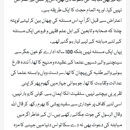
نہیں کیا، اور یہ اتمام حجت کا ایک طریقہ ہے۔
اعتراض سے قبل اگر آپ اس مسئلہ کی چھان بین کر لیتے تو پتہ
چلتا کہ صحابہ و تابعین کے اہل علم فقہی و فروعی ایک مسئلہ
کے لئے مباہلہ کے لیے تیار ہو گئے تھے۔
یہاں ایک مسئلہ نہیں بلکہ 100 سالہ ادارے کو خون جگر سے
سینچنے والے دسیوں علما کے عقیدہ و منہج کا تھا، آئندہ فارغ
ہونے والے طلبہ کی پہچان کا تھا، سر دست وہاں وابستہ علما کی
عدالت وثقاہت کا تھا، جو ہوائی جہاز میں گھوم پھر کر اپنی
تقریریں بیچتے نہیں، سلفیت انکا ایمان ہے، کوئی کاروبار نہیں،
اسی لئے کفاف پر خوداری سے سفید پوشی کا بھرم رکھ کر قال اللہ
وقال الرسول کی جوت جگائے رکھے ہیں۔ ان کے خاطر اگر میں
مباہلہ کی دعوت بھی نہ دے سکا تو اس دنیا میں جینے کا مزہ