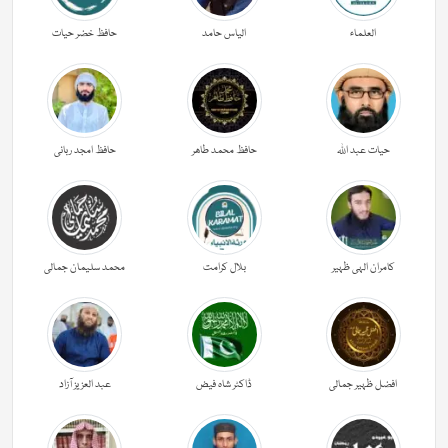
العلماء
الیاس حامد
حافظ خضر حیات
حیات عبد اللہ
حافظ محمد طاھر
حافظ امجد ربانی
کامران الہی ظہیر
بلال کرامت
محمد سلیمان جمالی
افضل ظہیر جمالی
ڈاکٹر شاہ فیض
عبد العزیز آزاد