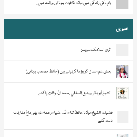
باپ کی زندگی میں اولاد کا فوت ہونا اور وراثت میں...
خبریں
اثری اسلامک سروسز
بعض غم انسان کو بوڑھا کردیتے ہیں (حافظ مصعب یزدانی)
الشيخ أبو بكر صديق السلفي رحمہ اللہ وفات پاگئے
فضیلة الشيخ مولانا حافظ ثناء اللّٰه ضیاء رحمہ اللہ بھی داغ مفارقت
دے گئے