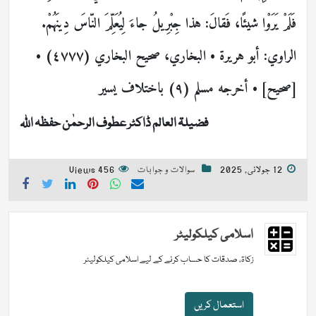
فَلَمْ يَرَوْا شيئًا، فَقالَ: هذا جِبْرِيلُ جاءَ لِيُعَلِّمَ النّاسَ دِينَهُمْ.
الراوي: أبو هريرة • البخاري، صحيح البخاري (٤٧٧٧) •
[صحيح] • أخرجه مسلم (٩) باختلاف يسير
فضیلۃ العالم ڈاکٹر عطوف الرحمٰن حفظہ اللہ
12 جولائی, 2025
سوالات و جوابات
456 Views
اسلامی کیلکولیٹر
زکاۃ، صدقات کا حساب کرنے کے لیے اسلامی کیلکولیٹر
استعمال کریں