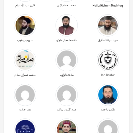
Hafiz Hisham Mushtaq
محمد حماد اثری
قاری عبد اللہ عزام
سید عبداللہ طارق
طلحہ اعجاز علوی
صہیب یعقوب
Ibn Bashir
ساجدہ ابراہیم
محمد عمران صارم
مقصود احمد
عبد القدوس راشد
عمر حیات