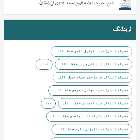
شیخ الحدیث علامہ فاروق احمد راشدی فی ذمۃ اللہ
ٹرینڈنگ
فضیلۃ الشیخ عبد الوکیل ناصر حفظہ اللہ
فضیلۃ العالم ابو انس طیبی حفظہ اللہ
نماز
فضیلۃ العالم حافظ خضر حیات حفظہ اللہ
فضیلۃ الشیخ سعید مجتبیٰ سعیدی حفظہ اللہ
فضیلۃ العالم فہد انصاری حفظہ اللہ
دعا
فضیلۃ العالم اکرام اللہ واحدی حفظہ اللہ
فضیلۃ الشیخ عبدالرزاق زاہد حفظہ اللہ