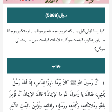
سوال (5069)
کیا ایسا کوئی قول ہے کہ غریب جب امیر ہوتا ہے تو متکبر ہو جاتا
ہے اور یہ قرب قیامت ہو گا، علامات قیامت میں سے نشانی
ہوگی؟
جواب
١- أنَّ رَسولَ اللَّهِ ﷺ كانَ يَوْمًا بارِزًا لِلنّاسِ، إذْ أتاهُ رَجُلٌ
يَمْشِي، فَقالَ: يا رَسولَ اللَّهِ ما الإيمانُ؟ قالَ: الإيمانُ أنْ تُؤْمِنَ
باللَّهِ ومَلائِكَتِهِ، وكُتُبِهِ، ورُسُلِهِ، ولِقائِهِ، وتُؤْمِنَ بالبَعْثِ الآخِرِ