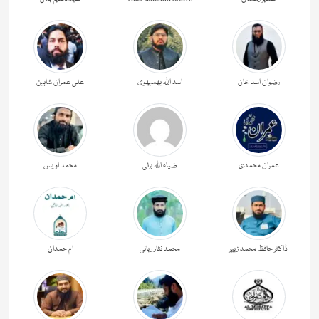
رضوان اسد خان
اسد اللہ بھمبھوی
علی عمران شاہین
عمران محمدی
ضیاء اللہ برنی
محمد اویس
ڈاکٹر حافظ محمد زبیر
محمد نثار ربانی
ام حمدان