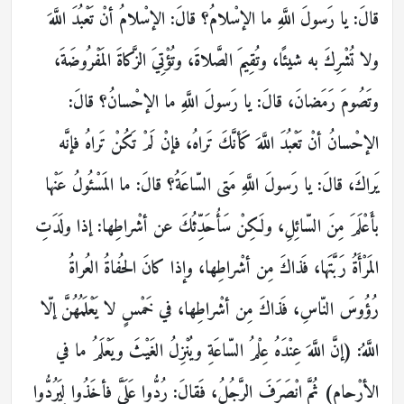
قالَ: يا رَسولَ اللَّهِ ما الإسْلامُ؟ قالَ: الإسْلامُ أنْ تَعْبُدَ اللَّهَ
ولا تُشْرِكَ به شيئًا، وتُقِيمَ الصَّلاةَ، وتُؤْتِيَ الزَّكاةَ المَفْرُوضَةَ،
وتَصُومَ رَمَضانَ، قالَ: يا رَسولَ اللَّهِ ما الإحْسانُ؟ قالَ:
الإحْسانُ أنْ تَعْبُدَ اللَّهَ كَأنَّكَ تَراهُ، فإنْ لَمْ تَكُنْ تَراهُ فإنَّه
يَراكَ، قالَ: يا رَسولَ اللَّهِ مَتى السّاعَةُ؟ قالَ: ما المَسْئُولُ عَنْها
بأَعْلَمَ مِنَ السّائِلِ، ولَكِنْ سَأُحَدِّثُكَ عن أشْراطِها: إذا ولَدَتِ
المَرْأَةُ رَبَّتَها، فَذاكَ مِن أشْراطِها، وإذا كانَ الحُفاةُ العُراةُ
رُؤُوسَ النّاسِ، فَذاكَ مِن أشْراطِها، في خَمْسٍ لا يَعْلَمُهُنَّ إلّا
اللَّهُ: (إنَّ اللَّهَ عِنْدَهُ عِلْمُ السّاعَةِ ويُنْزِلُ الغَيْثَ ويَعْلَمُ ما في
الأرْحامِ) ثُمَّ انْصَرَفَ الرَّجُلُ، فَقالَ: رُدُّوا عَلَيَّ فأخَذُوا لِيَرُدُّوا