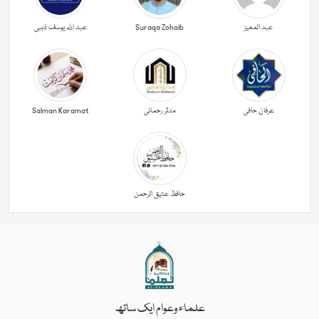
عبد المعیز
Suraqa Zohaib
عبد اللہ یوسف ذہبی
عرفان حافی
مدثر رحمانی
Salman Karamat
حافظ عتیق الرحمن
علماء وعوام ایک ساتھ