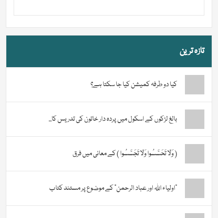
تازہ ترین
کیا دو طرفہ کمیشن کیا جا سکتا ہے؟
بالغ لڑکوں کے اسکول میں پردہ دار خاتون کی تدریس کا...
( وَلَا تَحَسَّسُوا وَلَا تَجَسَّسُوا ) کے معانی میں فرق
“اولیاء اللہ اور عباد الرحمن” کے موضوع پر مستند کتاب