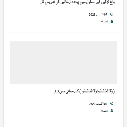
بالغ لڑکوں کے اسکول میں پردہ دار خاتون کی تدریس کا...
07 اگست, 2026
العلماء
( وَلَا تَحَسَّسُوا وَلَا تَجَسَّسُوا ) کے معانی میں فرق
07 اگست, 2026
العلماء