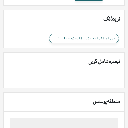
ٹرینڈنگ
فضیلۃ الباحث عطوف الرحمٰن حفظہ اللہ
تبصرہ شامل کریں
متعلقہ پوسٹس