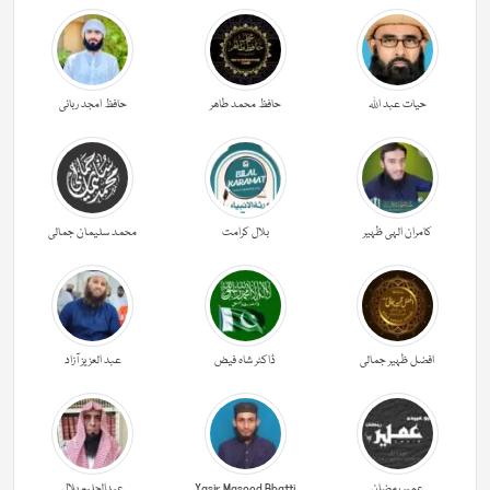
حیات عبد اللہ
حافظ محمد طاھر
حافظ امجد ربانی
کامران الہی ظہیر
بلال کرامت
محمد سلیمان جمالی
افضل ظہیر جمالی
ڈاکٹر شاہ فیض
عبد العزیز آزاد
عمیر رمضان
Yasir Masood Bhatti
عبدالحليم بلال