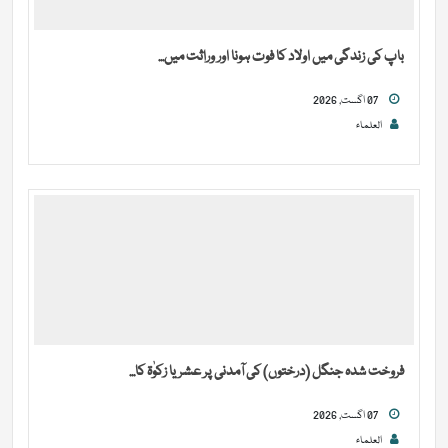
باپ کی زندگی میں اولاد کا فوت ہونا اور وراثت میں...
07 اگست, 2026
العلماء
فروخت شدہ جنگل (درختوں) کی آمدنی پر عشر یا زکوٰۃ کا...
07 اگست, 2026
العلماء