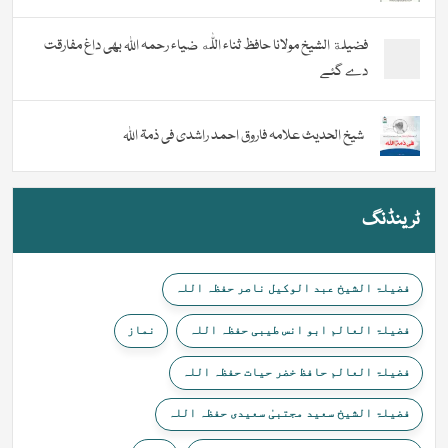
فضیلة الشيخ مولانا حافظ ثناء اللّٰه ضیاء رحمہ اللہ بھی داغ مفارقت
دے گئے
شیخ الحدیث علامہ فاروق احمد راشدی فی ذمۃ اللہ
ٹرینڈنگ
فضیلۃ الشیخ عبد الوکیل ناصر حفظہ اللہ
فضیلۃ العالم ابو انس طیبی حفظہ اللہ
نماز
فضیلۃ العالم حافظ خضر حیات حفظہ اللہ
فضیلۃ الشیخ سعید مجتبیٰ سعیدی حفظہ اللہ