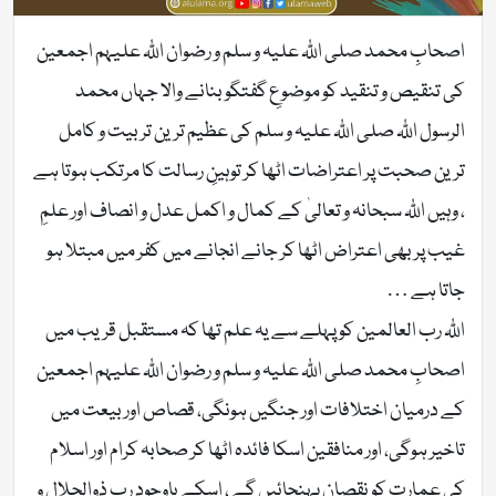
اصحابِ محمد صلی اللّٰہ علیہ و سلم و رضوان اللّٰہ علیہم اجمعین
کی تنقیص و تنقید کو موضوعِ گفتگو بنانے والا جہاں محمد
الرسول اللّٰہ صلی اللّٰہ علیہ و سلم کی عظیم ترین تربیت و کامل
ترین صحبت پر اعتراضات اٹھا کر توہینِ رسالت کا مرتکب ہوتا ہے
، وہیں اللّٰہ سبحانہ و تعالیٰ کے کمال و اکمل عدل و انصاف اور علمِ
غیب پر بھی اعتراض اٹھا کر جانے انجانے میں کفر میں مبتلا ہو
جاتا ہے …
اللّٰہ رب العالمین کو پہلے سے یہ علم تھا کہ مستقبل قریب میں
اصحابِ محمد صلی اللّٰہ علیہ و سلم و رضوان اللّٰہ علیہم اجمعین
کے درمیان اختلافات اور جنگیں ہونگی، قصاص اور بیعت میں
تاخیر ہوگی، اور منافقین اسکا فائدہ اٹھا کر صحابہ کرام اور اسلام
کی عمارت کو نقصان پہنچائیں گے ، اسکے باوجود ربِ ذوالجلال و