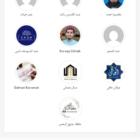
مقصود احمد
عبد القدوس راشد
عمر حیات
عبد المعیز
Suraqa Zohaib
عبد اللہ یوسف ذہبی
عرفان حافی
مدثر رحمانی
Salman Karamat
حافظ عتیق الرحمن