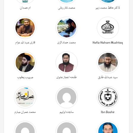
ڈاکٹر حافظ محمد زبیر
محمد نثار ربانی
ام حمدان
Hafiz Hisham Mushtaq
محمد حماد اثری
قاری عبد اللہ عزام
سید عبداللہ طارق
طلحہ اعجاز علوی
صہیب یعقوب
Ibn Bashir
ساجدہ ابراہیم
محمد عمران صارم