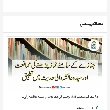
متعلقہ پوسٹس
جنازے کے سامنے نماز پڑھنے کی ممانعت اور سیدہ عائشہ والی...
13 جولائی, 2026