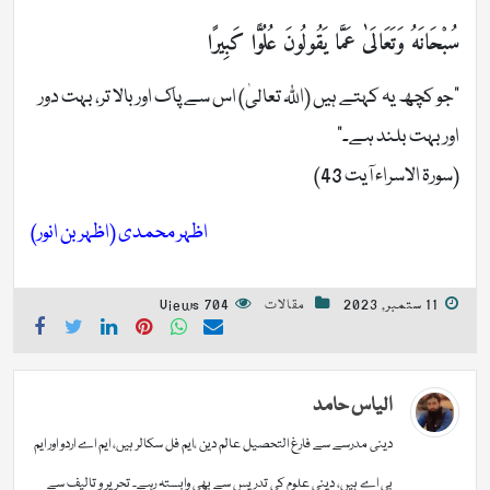
سُبْحَانَهُ وَتَعَالَىٰ عَمَّا يَقُولُونَ عُلُوًّا كَبِيرًا
“جو کچھ یہ کہتے ہیں (اللّٰہ تعالیٰ) اس سے پاک اور بالا تر، بہت دور
اور بہت بلند ہے۔”
(سورۃ الاسراء آیت 43)
اظہر محمدی (اظہر بن انور)
11 ستمبر, 2023
مقالات
704 Views
الیاس حامد
دینی مدرسے سے فارغ التحصیل عالم دین ،ایم فل سکالر ہیں، ایم اے اردو اور ایم
بی اے ہیں، دینی علوم کی تدریس سے بھی وابستہ رہے۔ تحریر و تالیف سے