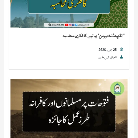
“انڈیپنڈنٹ وومن” بیانیے کا فکری محاسبہ
25 جون, 2026
کامران الہی ظہیر