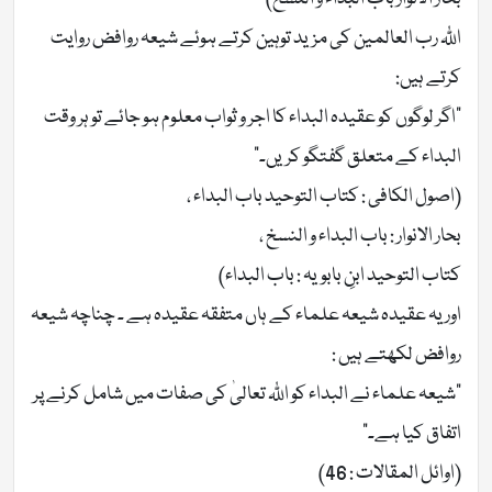
اللّٰہ رب العالمین کی مزید توہین کرتے ہوئے شیعہ روافض روایت
کرتے ہیں:
“اگر لوگوں کو عقیدہ البداء کا اجر و ثواب معلوم ہو جائے تو ہر وقت
البداء کے متعلق گفتگو کریں۔”
(اصول الکافی : کتاب التوحید باب البداء ،
بحار الانوار : باب البداء و النسخ ،
کتاب التوحید ابنِ بابویہ : باب البداء)
اور یہ عقیدہ شیعہ علماء کے ہاں متفقہ عقیدہ ہے ۔ چناچہ شیعہ
روافض لکھتے ہیں :
“شیعہ علماء نے البداء کو اللّٰہ تعالیٰ کی صفات میں شامل کرنے پر
اتفاق کیا ہے۔”
(اوائل المقالات : 46)