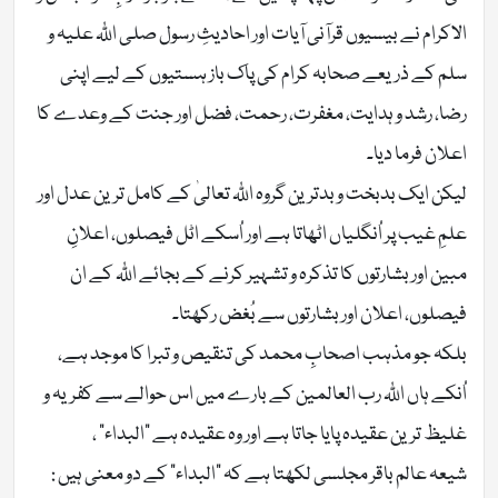
الاکرام نے بیسیوں قرآنی آیات اور احادیثِ رسول صلی اللّٰہ علیہ و
سلم کے ذریعے صحابہ کرام کی پاک باز ہستیوں کے لیے اپنی
رضا، رشد و ہدایت، مغفرت، رحمت، فضل اور جنت کے وعدے کا
اعلان فرما دیا۔
لیکن ایک بدبخت و بدترین گروہ اللّٰہ تعالیٰ کے کامل ترین عدل اور
علمِ غیب پر اُنگلیاں اٹھاتا ہے اور اُسکے اٹل فیصلوں، اعلانِ
مبین اور بشارتوں کا تذکرہ و تشہیر کرنے کے بجائے اللّٰہ کے ان
فیصلوں، اعلان اور بشارتوں سے بُغض رکھتا۔
بلکہ جو مذہب اصحابِ محمد کی تنقیص و تبرا کا موجد ہے،
اُنکے ہاں اللّٰہ رب العالمین کے بارے میں اس حوالے سے کفریہ و
غلیظ ترین عقیدہ پایا جاتا ہے اور وہ عقیدہ ہے “البداء” ،
شیعہ عالم باقر مجلسی لکھتا ہے کہ “البداء” کے دو معنی ہیں :