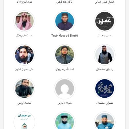
افضل ظہیر جمالی
ڈاکٹر شاہ فیض
عبد العزیز آزاد
عمیر رمضان
Yasir Masood Bhatti
عبدالحليم بلال
رضوان اسد خان
اسد اللہ بھمبھوی
علی عمران شاہین
عمران محمدی
ضیاء اللہ برنی
محمد اویس