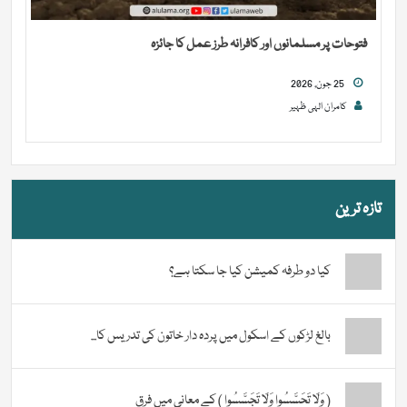
فتوحات پر مسلمانوں اور کافرانہ طرز عمل کا جائزہ
25 جون, 2026
کامران الہی ظہیر
تازہ ترین
کیا دو طرفہ کمیشن کیا جا سکتا ہے؟
بالغ لڑکوں کے اسکول میں پردہ دار خاتون کی تدریس کا...
( وَلَا تَحَسَّسُوا وَلَا تَجَسَّسُوا ) کے معانی میں فرق