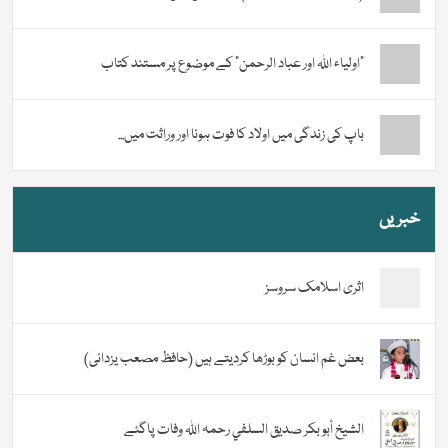
“اولیاء اللہ اور عباد الرحمن” کے موضوع پر مستند کتاب
باپ کی زندگی میں اولاد کا فوت ہونا اور وراثت میں...
خبریں
اثری اسلامک سروسز
بعض غم انسان کو بوڑھا کردیتے ہیں (حافظ مصعب یزدانی)
الشيخ أبو بكر صديق السلفي رحمہ اللہ وفات پاگئے