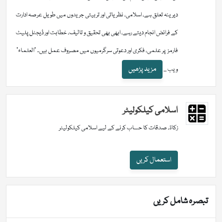
دیرینہ تعلق ہے، اسلامی، نظریاتی اور تربیتی جریدوں میں طویل عرصہ ادارت
کے فرائض انجام دیتے رہے، ابھی بھی تحقیق و تالیف، خطابت اور ڈیجٹل پلیٹ
فارمز پر علمی، فکری اور دعوتی سرگرمیوں میں مصروف عمل ہیں۔ "العلماء"
مزید پڑھیں
ویب ...
اسلامی کیلکولیٹر
زکاۃ، صدقات کا حساب کرنے کے لیے اسلامی کیلکولیٹر
استعمال کریں
تبصرہ شامل کریں