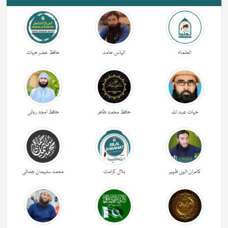
العلماء
الیاس حامد
حافظ خضر حیات
حیات عبد اللہ
حافظ محمد طاھر
حافظ امجد ربانی
کامران الہی ظہیر
بلال کرامت
محمد سلیمان جمالی