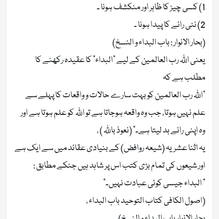
1) کسی چیز کا ظاہر اور منکشف ہونا ۔
2) نئی رائے کا پیدا ہونا ۔
(بحار الانوار : باب البداء و النسخ)
یعنی اللّٰہ رب العالمین کے لیے “البداء” کا عقیدہ رکھنے کا
مطلب ہے کہ
“اللّٰہ رب العالمین کو بہت سارے حالات و واقعات کا پہلے سے
علم نہیں ہوتا، جب وہ واقعہ ہوجاتا ہے تو اللّٰہ کو علم ہوتا ہے اور
وہ اپنی رائے بد لیتا ہے۔” (نعوذ باللّٰہ ) ،
یہ اثنا عشریہ (شیعہ روافض) کے بنیادی عقائد میں سے ایک ہے
اور شیعوں کی تمام بڑی كتب اس پر شاہد ہیں جنکے مطابق :
” البداء جیسی کوئی عبادت نہیں۔”
(اصول الکافی کتاب التوحید باب البداء ،
بحار الانوار باب البداء و النسخ)