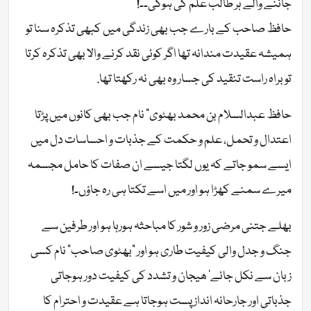
جاننے والے ہر طالب علم کی ہوگی۔۔!
حافظ صاحب کے بارے جب بھی زندگی میں کبھی تذکرہ سنا تو
ہمیشہ عقیدت مندانہ تھا اگر کوئی نقد کرنے والا بھی تذکرہ کرتا
تو براہ راست تنقید کی جسار وہ بھی نہ رکھتا تھا.
حافظ عبدالسلام بن محمد بھٹوی” نام جب بھی کانوں میں پڑتا
اعتدال و تحمل، علم و حکمت کے جذبات و احساسات دل میں
ایسے سمو جاتے کہ یوں لگتا جیسے ان صفات کا حامل مجسمہ
میرے سمنے کھڑا ہو اور میں اسے تکتا ہی رہ جاؤں۔!
بھلے جتنی مرضی زور و شور کا مباحثہ ہورہا ہو اور طرفین سے
جنگ و جدل والی کیفیت طاری ہو اور “بھٹوی صاحب” نام کسی
زبان سے نکل جائے’ ھیجان و تشدد کی کیفیت دور ہوجاتی
جذباتی اور جارحانہ انداز پست ہوجاتا ہے عقیدت و احترام کا