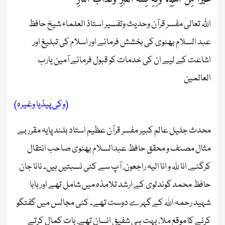
اللّٰہ تعالیٰ مفسر قرآن وحدیث وتفسیر استاذ العلماء شیخ حافظ
عبد السلام بھٹوی کی بخشش فرمائے اور اسلام کی تبلیغ اور
اشاعت کے لیے ان کی خدمات کو قبول فرمائے آمین یارب
العالمین
(وکی پیڈیا وغیرہ)
محدث جلیل عالم کبیر مفسر قرآن عظیم استاد بلند پایہ مقرربے
مثال مصنف و محقق حافظ عبدالسلام بھٹوی صاحب انتقال
کرگئے. انا للہ و انا الیہ راجعون. آپ سے کئی نسبتیں ہیں۔ نانا جان
حافظ محمد گوندلوی کے ارشد تلامذہ میں شامل تھے اور بابا
شہید رحمہ اللہ کے گہرے دوست تھے۔ کئی مجالس میں گفتگو
کرنے کا موقع ملا، بہت ہی شفیق انسان تھے. بات کمال کرتے