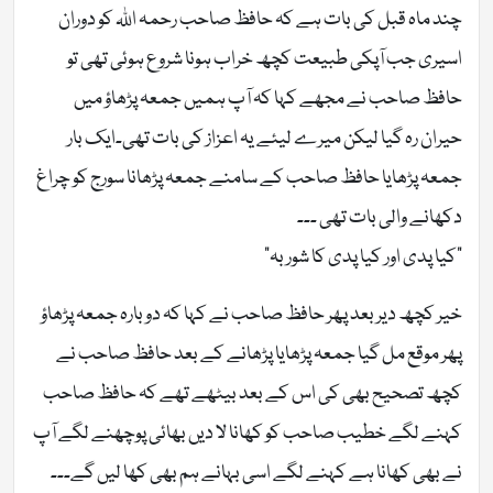
چند ماہ قبل کی بات ہے کہ حافظ صاحب رحمہ اللہ کو دوران
اسیری جب آپکی طبیعت کچھ خراب ہونا شروع ہوئی تھی تو
حافظ صاحب نے مجھے کہا کہ آپ ہمیں جمعہ پڑھاؤ میں
حیران رہ گیا لیکن میرے لیئے یہ اعزاز کی بات تھی۔ایک بار
جمعہ پڑھایا حافظ صاحب کے سامنے جمعہ پڑھانا سورج کو چراغ
دکھانے والی بات تھی ۔۔۔
“کیا پدی اور کیا پدی کا شوربہ”
خیر کچھ دیر بعد پھر حافظ صاحب نے کہا کہ دوبارہ جمعہ پڑھاؤ
پھر موقع مل گیا جمعہ پڑھایا پڑھانے کے بعد حافظ صاحب نے
کچھ تصحیح بھی کی اس کے بعد بیٹھے تھے کہ حافظ صاحب
کہنے لگے خطیب صاحب کو کھانا لا دیں بھائی پوچھنے لگے آپ
نے بھی کھانا ہے کہنے لگے اسی بہانے ہم بھی کھا لیں گے۔۔۔