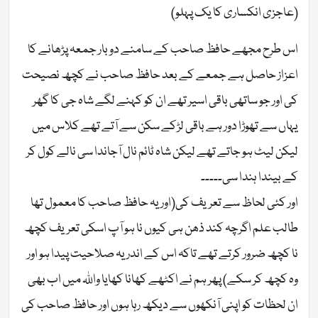
(عاجزی انکساری کا یک پہلو)
اس طرح مجھے حافظ صاحب کے سامنے دو بار جمعہ پڑھانے کا
اعزاز حاصل ہے جمعے کے بعد حافظ صاحب نے کچھ نصیحت
کی اور جو ساتھی باقی اسیر تھے ان کو کہنے لگے شاہ جی کا گھر
یہاں سے تھوڑا دور ہے باقی لڑکے سکن سے آتے تھے کلاس میں
لیکن لیٹ ہو جاتے تھے لیکن شاہ ٹائم نال آجاندا سی نالے کول کر
کے بیندا ہندا سی۔۔۔۔۔
اور کئی لحاظ سے تعریف کی(اور یہ حافظ صاحب کا معمول تھا
طالب علم اگرچہ کند ذھن ہی کیوں نا ہو آپ اسکی تعریف کچھ
نا کچھ ضرور کرتے تھے تاکہ اس کے اندر یہ صلاحیت پیدا ہو اور
وہ کچھ کر سکے) پھر ہم نے اکٹھے کھانا کھایا واللہ میں اب بھی
ان لحظات کو اپنی آنکھوں سے دیکھ رہا ہوں اور حافظ صاحب کی