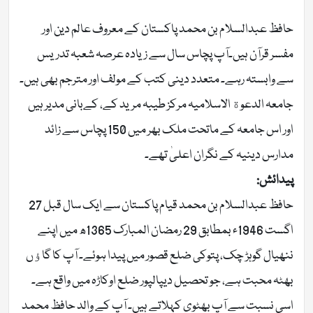
حافظ عبدالسلام بن محمد پاکستان کے معروف عالم دین اور
مفسر قرآن ہیں۔آپ پچاس سال سے زیادہ عرصہ شعبہ تدریس
سے وابستہ رہے۔ متعدد دینی کتب کے مولف اور مترجم بھی ہیں۔
جامعہ الدعوة الاسلامیہ مرکز طیبہ مرید کے، کےبانی مدیر ہیں
اور اس جامعہ کے ماتحت ملک بھر میں 150 پچاس سے زائد
مدارس دینیہ کے نگران اعلیٰ تھے۔
پیدائش:
حافظ عبدالسلام بن محمد قیام پاکستان سے ایک سال قبل 27
اگست 1946ء بمطابق 29 رمضان المبارک 1365ھ میں اپنے
ننھیال گوہڑ چک، پتوکی ضلع قصور میں پیدا ہوئے۔ آپ کا گاﺅں
بھٹہ محبت ہے، جو تحصیل دیپالپور ضلع اوکاڑہ میں واقع ہے۔
اسی نسبت سے آپ بھٹوی کہلاتے ہیں۔ آپ کے والد حافظ محمد