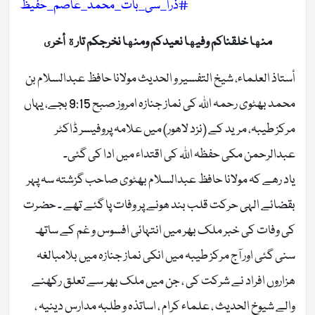
#ذرا_سی_بات_محمد_عاصم_حفیظ
منها خلقناكم وفيها نعيدكم ومنها نخرجكم تارة أخرى
أستاذ العلماء، شیخ التفسیر و الحدیث مولانا حافظ عبدالسلام بن
محمد بھٹوی رحمہ اللہ کی نماز جنازہ امروز صبح 9:15 بجے، یہاں
مرکز طیبہ، مرید کے (نزد لاھور) میں علامہ پروفیسر ڈاکٹر
عبدالرحمن مکی حفظہ اللہ کی اقتداء میں ادا کی گئی۔
یاد رھے کہ مولانا حافظ عبدالسلام بھٹوی صاحب گزشتہ سہ پہر
بقضائے الہی حرکت قلب بند ھونے پر وفات پا گئے تھے ۔ حضرت
کی وفات کی خبر ملک بھر میں انتہائی افسوس و غم کے ساتھ
سنی گئی اور آج مرکز طیبہ میں انکی نماز جنازہ میں بلامبالغہ
ھزاروں افراد نے شرکت کی ، جن میں ملک بھر سے تعلق رکھنے
والے شیوخ الحدیث ، علماء کرام ، اساتذہ و طلبہ مدارس دینیہ ،