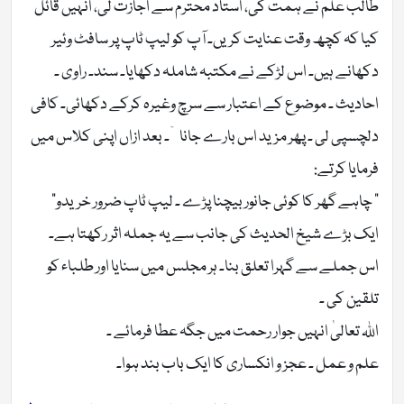
طالب علم نے ہمت کی، استاد محترم سے اجازت لی، انہیں قائل
کیا کہ کچھ وقت عنایت کریں۔ آپ کو لیپ ٹاپ پر سافٹ وئیر
دکھانے ہیں۔ اس لڑکے نے مکتبہ شاملہ دکھایا۔ سند۔ راوی ۔
احادیث ۔ موضوع کے اعتبار سے سرچ وغیرہ کرکے دکھائی۔ کافی
دلچسپی لی ۔ پھر مزید اس بارے جانا ۤ۔ بعد ازاں اپنی کلاس میں
فرمایا کرتے:
” چاہے گھر کا کوئی جانور بیچنا پڑے ۔ لیپ ٹاپ ضرور خریدو”
ایک بڑے شیخ الحدیث کی جانب سے یہ جملہ اثر رکھتا ہے۔
اس جملے سے گہرا تعلق بنا۔ ہر مجلس میں سنایا اور طلباء کو
تلقین کی ۔
اللہ تعالیٰ انہیں جوار رحمت میں جگہ عطا فرمائے ۔
علم و عمل ۔ عجز و انکساری کا ایک باب بند ہوا۔