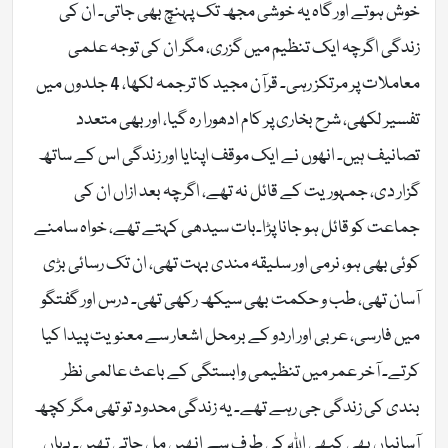
خوش ہوتے اور گاہ یہ خوشی مجھ تک پہنچ بھی جاتی۔ ان کی
زندگی اگرچہ ایک تنظیم میں گزری، مگر ان کی توجہ علمی
معاملات پر مرتکز رہی۔ قرآن مجید کا ترجمہ لکھا، 4 جلدوں میں
تفسیر لکھی، شرح بخاری پر کام ادھورا رہ گیا، اور بھی متعدد
تصانیف ہیں۔ انھوں نے ایک موقف اپنایا اور زندگی اس کے ساتھ
گزار دی، جمہوریت کے قائل نہ تھے، اگرچہ بعد ازاں ان کی
جماعت کو قائل ہو جانا پڑا۔بات سیدھی کہتے تھے، خواہ سامنے
کوئی بھی ہو، نرمی اور سلیقہ مندی بہت تھی، ان تک رسائی بڑی
آسان تھی، طب و حکمت بھی سیکھ رکھی تھی۔ درس اور گفتگو
میں فارسی، عربی اور اردو کے برمحل اشعار سے معنویت پیدا کیا
کرتے۔ آخر عمر میں تنظیمی وابستگی کے باعث عالمی نظر
بندی کی زندگی جی رہے تھے۔ یہ زندگی محدود تو تھی مگر کچھ
آسانیاں بھی کبھی اللہ کی طرف سے انھیں مل جاتی تھیں۔ یہاں