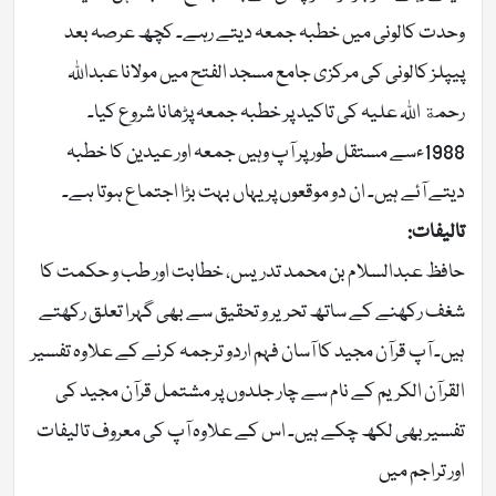
وحدت کالونی میں خطبہ جمعہ دیتے رہے۔ کچھ عرصہ بعد
پیپلز کالونی کی مرکزی جامع مسجد الفتح میں مولانا عبداللہ
رحمة اللہ علیہ کی تاکید پر خطبہ جمعہ پڑھانا شروع کیا۔
1988ءسے مستقل طور پر آپ وہیں جمعہ اور عیدین کا خطبہ
دیتے آئے ہیں۔ ان دو موقعوں پر یہاں بہت بڑا اجتماع ہوتا ہے۔
تالیفات:
حافظ عبدالسلام بن محمد تدریس، خطابت اور طب و حکمت کا
شغف رکھنے کے ساتھ تحریر و تحقیق سے بھی گہرا تعلق رکھتے
ہیں۔ آپ قرآن مجید کا آسان فہم اردو ترجمہ کرنے کے علاوہ تفسیر
القرآن الکریم کے نام سے چار جلدوں پر مشتمل قرآن مجید کی
تفسیر بھی لکھ چکے ہیں۔ اس کے علاوہ آپ کی معروف تالیفات
اور تراجم میں