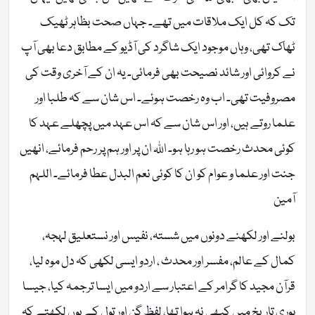
تک کہ کل ایک ملاقات میں تھے۔ جہاں صحت بظاہر ٹھیک
ٹھاک تھی، وہاں موجود ایک شاگرد کی آڈیو کے مطابق دعا بھی آپ
نے کروائی اور شائد نصیحت بھی فرمائی۔ یہ ان کے آخری وقت کی
مصروفیت تھی۔ اب وہ رخصت ہوئے۔ اس شان سے کہ طلبا اور
علما روتے ہیں، اور اس شان سے کہ اس عہد میں پچھلے عہد کا
کوئی محدث رخصت ہو رہا ہو۔ اللہ ان پر اور ہم پر رحم فرمائے، انھیں
جنت اور علما و عوام کو ان کا کوئی نعم البدل عطا فرمائے۔ اللہم
آمین
بولنے اور لکھنے دونوں میں شستہ، نفیس اور نستعلیق لہجہ،
کمال کے عالم، مفسر اور محدث ، اردو ایسی لکھی کہ دل موہ لیا،
قرآن مجید کا گرامر کے اعتبار سے اردو میں ایسا ترجمہ کیا، جیسا
پوری تاریخ میں کبھی نہ ہوا تھا، لفظ گن اور تول کے یوں لکھتے کہ