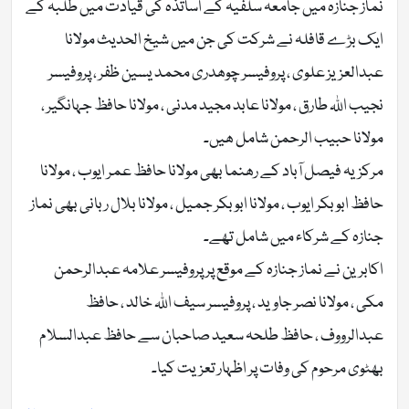
نماز جنازہ میں جامعہ سلفیہ کے اساتذہ کی قیادت میں طلبہ کے
ایک بڑے قافلہ نے شرکت کی جن میں شیخ الحدیث مولانا
عبدالعزیز علوی ، پروفیسر چوھدری محمد یسین ظفر ، پروفیسر
نجیب اللہ طارق ، مولانا عابد مجید مدنی ، مولانا حافظ جہانگیر ،
مولانا حبیب الرحمن شامل ھیں۔
مرکزیہ فیصل آباد کے رھنما بھی مولانا حافظ عمر ایوب ، مولانا
حافظ ابوبکر ایوب ، مولانا ابوبکر جمیل ، مولانا بلال ربانی بھی نماز
جنازہ کے شرکاء میں شامل تھے۔
اکابرین نے نماز جنازہ کے موقع پر پروفیسر علامہ عبدالرحمن
مکی ، مولانا نصر جاوید ، پروفیسر سیف اللہ خالد ، حافظ
عبدالرووف ، حافظ طلحہ سعید صاحبان سے حافظ عبدالسلام
بھٹوی مرحوم کی وفات پر اظہار تعزیت کیا۔