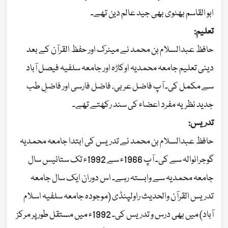
ابو القاسم بھٹوی بھی جید عالم دین تھے۔
تعلیم:
حافظ عبدالسلام بن محمد نے میٹرک اور حفظ القرآن کے بعد
دینی تعلیم جامعہ محمدیہ اوکاڑہ اور جامعہ سلفیہ فیصل آباد
سے مکمل کی۔ آپ فاضل عربی، فاضل فارسی اور فاضلِ طب
جدید نظریہ مفرد اعضاء کی سند رکھتے تھے۔
تدریس:
حافظ عبدالسلام بن محمد نے تدریس کی ابتدا جامعہ محمدیہ
گوجرانوالہ سے کی۔ آپ 1966ء سے 1992ء تک ستائیس سال
جامعہ محمدیہ سے وابستہ رہے۔ اس دوران ایک سال جامعہ
تدریس القرآن والحدیث راولپنڈی (موجودہ جامعہ سلفیہ اسلام
آباد) میں بھی درس و تدریس کی۔ 1992ء میں مستقل طور پر مرکز