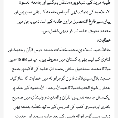
طیبہ مرید کے، شیخو پورہ منتقل ہوگئے اور جامعہ الدعوة
الاسلامیہ کی بنیاد رکھی۔آپ اس جامعہ کے بانی مدیر ہیں اور
یہاں سے فارغ التحصیل ہزاروں طلبہ کے استاد ہیں، جن میں
متعدد معروف علمائے کرام بھی شامل ہیں۔
خطابت:
حافظ عبدالسلام بن محمد خطبات جمعہ، درس قرآن و حدیث اور
فتاویٰ کے لیے بھی پاکستان میں معروف ہیں۔ آپ نے 1966ءمیں
مولانا محمد اسماعیل سلفی رحمة اللہ علیہ کی تاکید پر جامع
مسجد بلال سیٹیلائٹ ٹاﺅن گوجرانوالہ میں خطابت کا آغاز کیا۔
بعدازاں شیخ الحدیث مولانا عبداللہ رحمة اللہ علیہ کے حکم پر
ایک سال جامعہ تدریس القرآن و الحدیث راولپنڈی میں صحیح
بخاری اور دوسری کتب کی تدریس کے ساتھ خطبہ جمعہ بھی
دیتے رہے۔ گوجرانوالہ واپسی کے بعد جامع مسجد اہل حدیث