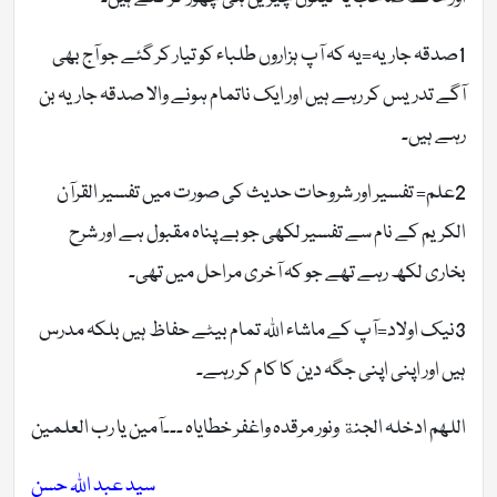
1صدقہ جاریہ=یہ کہ آپ ہزاروں طلباء کو تیار کر گئے جو آج بھی
آگے تدریس کر رہے ہیں اور ایک ناتمام ہونے والا صدقہ جاریہ بن
رہے ہیں۔
2علم= تفسیر اور شروحات حدیث کی صورت میں تفسیر القرآن
الکریم کے نام سے تفسیر لکھی جو بے پناہ مقبول ہے اور شرح
بخاری لکھ رہے تھے جو کہ آخری مراحل میں تھی۔
3نیک اولاد=آپ کے ماشاء اللہ تمام بیٹے حفاظ ہیں بلکہ مدرس
ہیں اور اپنی اپنی جگہ دین کا کام کر رہے۔
اللھم ادخلہ الجنة ونور مرقدہ واغفر خطایاہ ۔۔۔آمین یا رب العلمین
سید عبد اللہ حسن