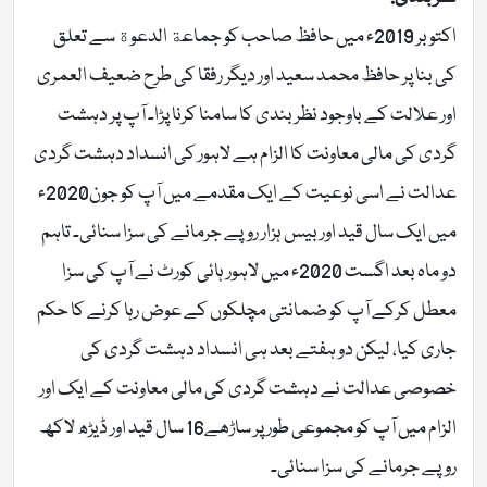
اکتوبر 2019ء میں حافظ صاحب کو جماعة الدعوة سے تعلق
کی بنا پر حافظ محمد سعید اور دیگر رفقا کی طرح ضعیف العمری
اور علالت کے باوجود نظر بندی کا سامنا کرنا پڑا۔ آپ پر دہشت
گردی کی مالی معاونت کا الزام ہے لاہور کی انسداد دہشت گردی
عدالت نے اسی نوعیت کے ایک مقدمے میں آپ کو جون2020ء
میں ایک سال قید اور بیس ہزار روپے جرمانے کی سزا سنائی۔ تاہم
دو ماہ بعد اگست 2020ء میں لاہور ہائی کورٹ نے آپ کی سزا
معطل کرکے آپ کو ضمانتی مچلکوں کے عوض رہا کرنے کا حکم
جاری کیا، لیکن دو ہفتے بعد ہی انسداد دہشت گردی کی
خصوصی عدالت نے دہشت گردی کی مالی معاونت کے ایک اور
الزام میں آپ کو مجموعی طور پر ساڑھے16 سال قید اور ڈیڑھ لاکھ
روپے جرمانے کی سزا سنائی۔