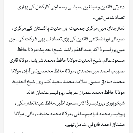
دعوتی قائدین و مبلغین ، سیاسی و سماجی کارکنان کی بھاری
تعداد شامل تھی ۔
نماز جنازہ میں مرکزی جمعیت اہل حدیث پاکستان کے مرکزی ،
صوبائی اور اضلاعی قائدین کی بڑی تعداد نے بھی شرکت کی ۔ جن
میں پروفیسر ڈاکٹر عبدالغفور راشد ، شیخ الحدیث مولانا حافظ
مسعود عالم ، شیخ الحدیث مولانا حافظ محمد شریف ، مولانا قاری
صہیب احمد میر محمدی ، مولانا حافظ محمد یونس آزاد ، مولانا
محمد صادق عتیق ، علامہ محمد سعید کلیروی ، شیخ الحدیث
مولانا حافظ محمد عمران عریف ، پروفیسر عثمان خالد
شیخوپوری ، پروفیسر ڈاکٹر مسعود اظہر ،حافظ عبدالغفار مکی ،
پروفیسر محمد ابراھیم سلفی ، مولانا محمد حنیف ربانی ، مولانا
مشتاق احمد فاروقی ، شامل تھے۔