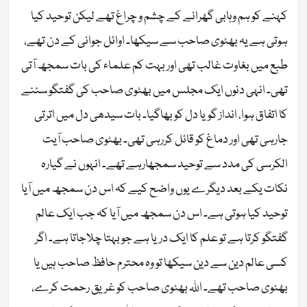
کہنے کو ہم وہابی گھرانے کے چشم و چراغ تھے لیکن توحید کیا
ہوتی ہے یہ بھٹوی صاحب سے سیکھا۔ اوائل جوانی کے دن تھے،
طبع میں بغاوت غالب تھی اور بہت کم علماء کی بات سمجھ آتی
تھی۔ انہی دنوں ایک مجلس میں بھٹوی صاحب کی گفتگو سننے
کا اتفاق ہوا، انداز گویا دل کو بھاگیا۔ بات سیدھی دل میں اترتی
جارہی تھی اور دماغ کو قائل کررہی تھی۔ بھٹوی صاحب آیت
الکرسی کی مدد سے توحید سمجھارہے تھے۔ انہوں نے گیارہ
نکات یکے بعد دیگرے یوں واضح کیے کہ اس دن سمجھ میں آیا
توحید کیا ہوتی ہے۔ اس دن سمجھ میں آیا کہ جب ایک عالم
گفتگو کرتا ہے تو علم کا ایک دریا ہے جو بہتا چلاجاتا ہے۔ اگر
کسی عالم دین سے دین سیکھا تو وہ محترم حافظ صاحب ہیں یا
بھٹوی صاحب تھے۔ اللہ بھٹوی صاحب کو غریق رحمت کرے،