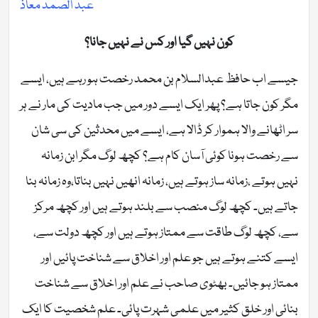
عبد الصمد معاذ
کون نہیں گیا اور کس نے نہیں جانا؟
جیسے اب حافظ عبدالسلام بن محمد رخصت ہو رہے ہیں، ایسے
مگر کون جاتا ہے؟ پھر ایک ایسے دور میں جب مادیت کی مار نے ہر
سر اٹھانے والا ہموار کر ڈالا ہے، ایسے میں محدثین کی سی شان
سے رخصت ہونا کوئی آسان کام ہے؟ کچھ لوگ مگر ابن زمانہ
نہیں ہوتے ،زمانہ ساز ہوتے ہیں، زمانہ انھیں نہیں بناتا،وہ زمانہ بنا
جاتے ہیں۔ کچھ لوگ منصب سے بلند ہوتے ہیں اور کچھ مرکز
سے، کچھ لوگ طاقت سے ممتاز ہوتے ہیں اور کچھ دولت سے،
ایسے کتنے ہوتے ہیں جو علم اور اخلاق سے شناخت پائیں اور
ممتاز ہو جائیں۔ بھٹوی صاحب نے علم اور اخلاق سے شناخت
بنائی اور خلق کثیر میں علمی شہرت پائی۔ علم شخصیت کا ایک