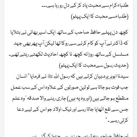
طلباءکرام سے محبت یاد کر کے دل رو رہا ہے۔۔۔
(طلباءسے محبت کا ایک پہلو)
کچھ دن پہلے حافظ صاحب کے ساتھ ایک اسیر بھائی نے بتلایا
کہ ڈاکٹر نے آپ کو کام کرنے سے روکا تھا لیکن آپ پھر بھی جہد
مسلسل کے ساتھ روزانہ کچھ نا کچھ احادیث لکھتے رہتے تھے۔
(حدیث رسول سےمحبت کا ایک پہلو)
سیدنا ابوہریرہ ؓ بیان کرتے ہیں کہ رسول اللہ ﷺ نے فرمایا ” انسان
جب فوت ہو جاتا ہے تو تین صورتوں کے علاوہ اس کے سب عمل
منقطع ہو جاتے ہیں (اور وہ یہ ہیں) جاری رہنے والا صدقہ ‘ وہ علم
جس سے نفع اٹھایا جاتا رہے اور نیک اولاد جو اس کے لیے دعا
کرتی رہے ۔ “
اور حافظ صاحب یہ تینوں چیزیں ہی چھوڑ کر گئے ہیں۔