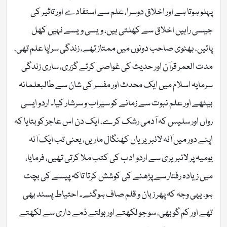
پہلو ہوتا ہے اور اخلاق دوسرا، علم سے استفادے اور تاثیر کی
جیسی راہیں اخلاق سے کھلتی ہیں، ویسی ویسے نہیں کھل
پاتیں، بھٹوی صاحب دونوں میں ممتاز تھے، زندگی سراپا علم تھی،
مدت العمر قرآن اور حدیث کی غواصی کرتے گزری، ساری زندگی
سرمایہ اسلام میں ایک محدث اور مفسر کی شان سے طالبعلمانہ
بیٹھے اور علم نبوت سے زمانے کو سیراب و سرشار کیا۔ اردو ایسی
رواں اور سلیس کہ آدمی رشک کرے، ایک دن اس عاجز کو بتایا کہ
اپنے دور میں آنہ لائبریریاں کھنگال ماریں، یعنی تب ایک آنہ
یومیہ پر لائبریری سے اردو ادب کی کتب ملا کرتی تھیں، فرمایا،
میں زیادہ رفتار سے پڑھنے کی کوشش کرتا تاکہ پیسے کی بچت
ہو، یہی وجہ کہ پھر زبان و قلم صاف ہوگئے۔ احتیاط پسند بھی
تھے اور کم گو بھی، سو جو لکھتے اور بولتے ذمے داری سے لکھتے