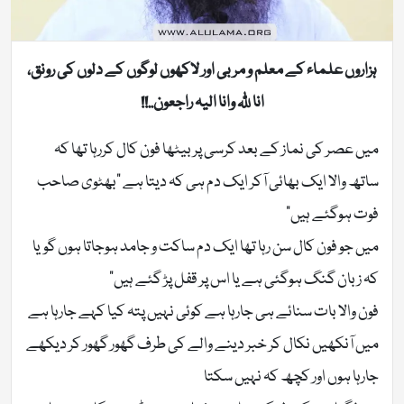
ہزاروں علماء کے معلم و مربی اور لاکھوں لوگوں کے دلوں کی رونق،
انا للّٰہ وانا الیہ راجعون..!!
میں عصر کی نماز کے بعد کرسی پر بیٹھا فون کال کررہا تھا کہ
ساتھ والا ایک بھائی آکر ایک دم ہی کہ دیتا ہے “بھٹوی صاحب
فوت ہوگئے ہیں”
میں جو فون کال سن رہا تھا ایک دم ساکت و جامد ہوجاتا ہوں گویا
کہ زبان گنگ ہوگئی ہے یا اس پر قفل پڑ گئے ہیں”
فون والا بات سنائے ہی جارہا ہے کوئی نہیں پتہ کیا کہے جارہا ہے
میں آنکھیں نکال کر خبر دینے والے کی طرف گھور گھور کر دیکھے
جارہا ہوں اور کچھ کہ نہیں سکتا