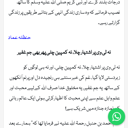
درجات بلند کرے اور نبی کریم صلی اللہ علیہ وسلم کا ساتھ
نصیب فرمائے کہ وہ ساری زندگی انہی کے بتائے طریقوں پر زندگی
گزارتے رہے۔
حنظلہ عماد
نہ ٹی وی پر اشتہار چلا، نہ کمپین چلی پھر بھی جم غفیر
نہ ٹی وی پر اشتہار چلا، نہ کمپین چلی، اور نہ ہی لوگوں کو
زبردستی لایا گیا، غم کی خبر سنتے ہی رنجیدہ دل اور پرنم آنکھوں
کے ساتھ یہ جم غفیر، یہ مخلوق خدا صرف اللہ کےلیے محبت اور
علم واہل علم سے اپنی محبت کا اظہارکرتی ہوئی ایک عالم ربانی
کی نمازہ جنازہ میں شریک ہے!
امام احمد بن حنبل رحمۃ اللہ علیہ نے فرمایا تھا کہ” ہمارے بعد