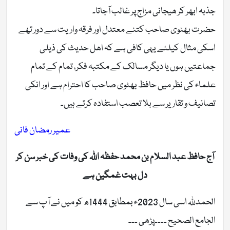
جذبہ ابھر کر ھیجانی مزاج پر غالب آجاتا۔
حضرت بھٹوی صاحب کتنے معتدل اور فرقہ واریت سے دور تھے
اسکی مثال کیلئے یہی کافی ہے کہ اھل حدیث کی ذیلی
جماعتیں ہوں یا دیگر مسالک کے مکتبہ فکر، تمام کے تمام
علماء کی نظر میں حافظ بھٹوی صاحب کا احترام ہے اور انکی
تصانیف و تقاریر سے بلا تعصب استفادہ کرتے ہیں۔
عمیر رمضان فانی
آج حافظ عبد السلام بن محمد حفظہ اللہ کی وفات کی خبر سن کر
دل بہت غمگین ہے
الحمدللہ اسی سال 2023ء بمطابق 1444ھ کو میں نے آپ سے
الجامع الصحیح ۔۔۔۔پڑھی ۔۔۔