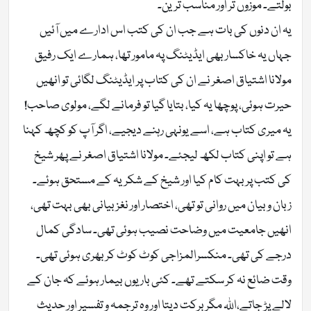
بولتے۔ موزوں تر اور مناسب ترین۔
یہ ان دنوں کی بات ہے جب ان کی کتب اس ادارے میں آئیں
جہاں یہ خاکسار بھی ایڈیٹنگ پہ مامور تھا، ہمارے ایک رفیق
مولانا اشتیاق اصغر نے ان کی کتاب پر ایڈیٹنگ لگائی تو انھیں
حیرت ہوئی، پوچھا یہ کیا، بتایا گیا تو فرمانے لگے، مولوی صاحب!
یہ میری کتاب ہے، اسے یونہی رہنے دیجیے، اگر آپ کو کچھ کہنا
ہے تو اپنی کتاب لکھ لیجئے۔ مولانا اشتیاق اصغر نے پھر شیخ
کی کتب پر بہت کام کیا اور شیخ کے شکریہ کے مستحق ہوئے۔
زبان و بیان میں روانی تو تھی، اختصار اور نغز بیانی بھی بہت تھی،
انھیں جامعیت میں وضاحت نصیب ہوئی تھی۔ سادگی کمال
درجے کی تھی۔ منکسرالمزاجی کوٹ کوٹ کر بھری ہوئی تھی۔
وقت ضائع نہ کر سکتے تھے۔ کئی بار یوں بیمار ہوئے کہ جان کے
لالے پڑ جاتے،اللہ مگر برکت دیتا اور وہ ترجمہ و تفسیر اور حدیث