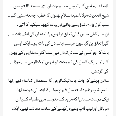
کو ملنے جائیں گے تو وہاں خوبصورت اور بڑی مسجد الفتح میں
شیخ الحدیث مولانا عبدالسلام بھٹوی کا خطبہ جمعہ سنیں گے ۔
سب کزن بڑے شوق سے جاتے اور بہت کچھ سیکھ کر آتے ۔
ان سے کوئی خاص ذاتی تعلق تو نہیں رہا البتہ ان کی ایک بات سے
گہرا تعلق بن گیا ۔یوں جیسے اپنے دل کی بات ہو۔۔ ایک ایسی
بات کہ جو کسی نے سنائی تو دل میں سما گئی۔ مدارس کے بچوں
کے لیے ایک کمال کی نصیحت اور انہیں ٹیکنالوجی سے جوڑنے
کی کوشش.
سالوں پہلے کی بات جب ٹیکنالوجی کا استعمال اتنا عام نہیں تھا
۔ لیپ ٹاپ وغیرہ استعمال شروع ہونے کا ابتدائی عرصہ تھا۔
ایک دوست نے بتایا کہ مریدکے مدرسے میں طلباء کے پاس
موبائل اور لیپ ٹاپ وغیرہ رکھنے کے سخت مخالف تھے۔ ایک