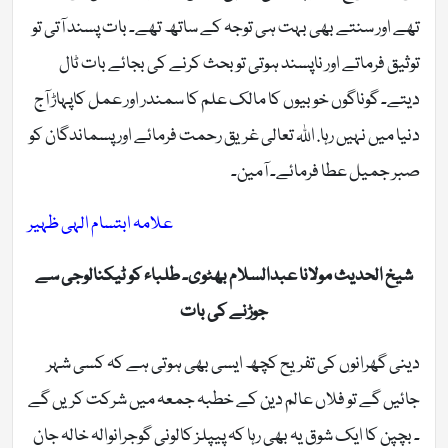
تھے اور سنتے بھی بہت ہی توجہ کے ساتھ تھے۔ بات پسند آتی تو
توثیق فرماتے اور ناپسند ہوتی تو بحث کرنے کی بجائے بات ٹال
دیتے۔ گوناگوں خوبیوں کا مالک علم کا سمندر اور عمل کاپہاڑ آج
دنیا میں نہیں رہا. اللہ تعالی غریق رحمت فرمائے اور پسماندگان کو
صبر جمیل عطا فرمائے۔ آمین۔
علامہ ابتسام الہی ظہیر
شیخ الحدیث مولانا عبدالسلام بھٹوی۔ طلباء کو ٹیکنالوجی سے
جوڑنے کی بات
دینی گھرانوں کی تفریح کچھ ایسی بھی ہوتی ہے کہ کسی شہر
جائیں گے تو فلاں عالم دین کے خطبہ جمعہ میں شرکت کریں گے
۔ بچپن کا ایک شوق یہ بھی رہا کہ پیپلز کالونی گوجرانوالہ خالہ جان