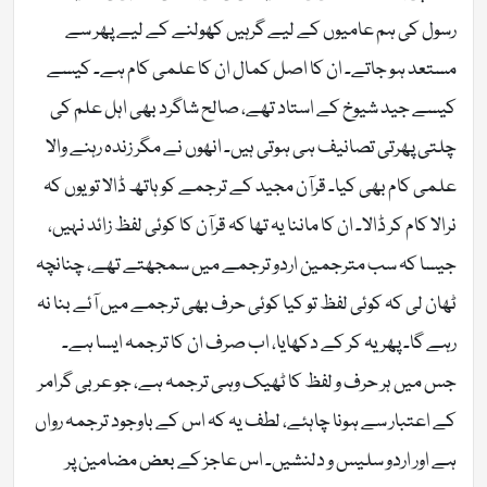
رسول کی ہم عامیوں کے لیے گرہیں کھولنے کے لیے پھر سے
مستعد ہو جاتے۔ ان کا اصل کمال ان کا علمی کام ہے۔ کیسے
کیسے جید شیوخ کے استاد تھے، صالح شاگرد بھی اہل علم کی
چلتی پھرتی تصانیف ہی ہوتی ہیں۔ انھوں نے مگر زندہ رہنے والا
علمی کام بھی کیا۔ قرآن مجید کے ترجمے کو ہاتھ ڈالا تو یوں کہ
نرالا کام کر ڈالا۔ ان کا ماننا یہ تھا کہ قرآن کا کوئی لفظ زائد نہیں،
جیسا کہ سب مترجمین اردو ترجمے میں سمجھتے تھے، چنانچہ
ٹھان لی کہ کوئی لفظ تو کیا کوئی حرف بھی ترجمے میں آئے بنا نہ
رہے گا۔ پھر یہ کر کے دکھایا، اب صرف ان کا ترجمہ ایسا ہے۔
جس میں ہر حرف و لفظ کا ٹھیک وہی ترجمہ ہے، جو عربی گرامر
کے اعتبار سے ہونا چاہئے، لطف یہ کہ اس کے باوجود ترجمہ رواں
ہے اور اردو سلیس و دلنشیں۔ اس عاجز کے بعض مضامین پر