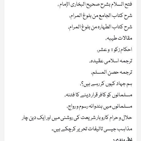
فتح السلام بشرح صحيح البخاری الإمام ،
شرح کتاب الجامع من بلوغ المرام،
شرح کتاب الطہارہ من بلوغ المرام،
مقالات طیبہ،
احکام زکوة و عشر،
ترجمہ اسلامی عقیدہ،
ترجمہ حصن المسلم،
ہم جہاد کیوں کر رہے ہیں؟،
مسلمانوں کو کافر قرار دینے کا فتنہ،
مسلمانوں میں ہندوانہ رسوم و رواج،
حلال و حرام کاروبار شریعت کی روشنی میں اور ایک دین چار
مذاہب جیسی تالیفات تحریر کرچکے ہیں۔
نظر بندی: