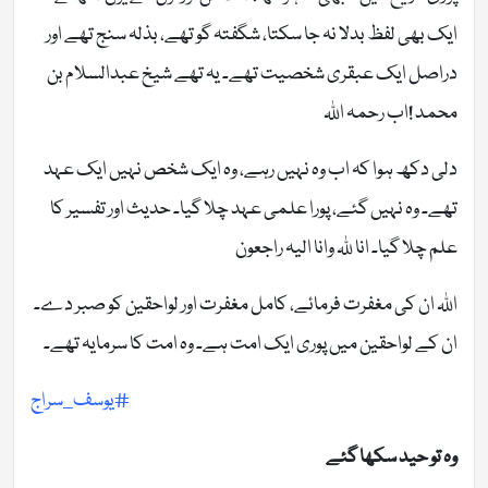
ایک بھی لفظ بدلا نہ جا سکتا، شگفتہ گو تھے، بذلہ سنج تھے اور
دراصل ایک عبقری شخصیت تھے۔ یہ تھے شیخ عبدالسلام بن
محمد !اب رحمہ اللہ
دلی دکھ ہوا کہ اب وہ نہیں رہے، وہ ایک شخص نہیں ایک عہد
تھے۔ وہ نہیں گئے، پورا علمی عہد چلا گیا۔ حدیث اور تفسیر کا
علم چلا گیا۔ انا للہ وانا الیہ راجعون
اللہ ان کی مغفرت فرمائے، کامل مغفرت اور لواحقین کو صبر دے۔
ان کے لواحقین میں پوری ایک امت ہے۔ وہ امت کا سرمایہ تھے۔
#یوسف_سراج
وہ تو حید سکھا گئے