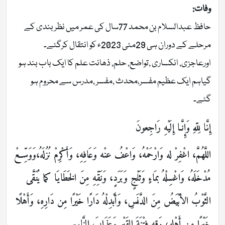
وفات:
حافظ عبدالسلام بن محمد 77سال کی عمر میں نظربندی کے
مرحلے کے دوران ہی 29مئی 2023ء کو انتقال کرگئے۔
اورعاجزی, انکساری ,تواضع, حلم, ذھانت علم کا ایک باب بند ہو
گیاہم ایک عظیم مفسر،محدث ,مفسر ,مدرس سے محروم ہو
گئے۔
إِنَّا لِلّهِ وَإِنَّـا إِلَيْهِ رَاجِعونَ
اللَّهُمَّ، اغْفِرْ له وَارْحَمْهُ، وَاعْفُ عنْه وَعَافِهِ، وَأَكْرِمْ نُزُلَهُ،وَوَسِّعْ
مُدْخَلَهُ، وَاغْسِلْهُ بمَاءٍ وَثَلْجٍ وَبَرَدٍ، وَنَقِّهِ مِنَ الخَطَايَا كما يُنَقَّى
الثَّوْبُ الأبْيَضُ مِنَ الدَّنَسِ، وَأَبْدِلْهُ دَارًا خَيْرًا مِن دَارِهِ، وَأَهْلًا
خَيْرًا مِن أَهْلِهِ، وَقِهِ فِتْنَةَ القَبْرِ وَعَذَابَ النَّارِ-