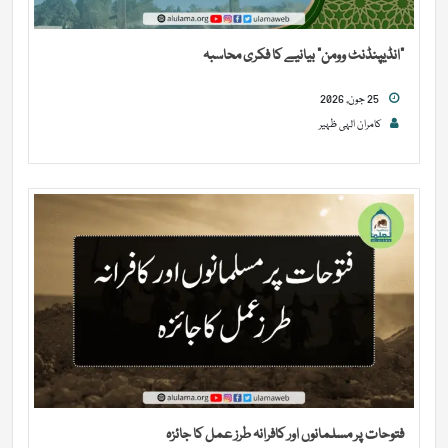
“انڈیپنڈنٹ وومن” بیانیے کا فکری محاسبہ
25 جون, 2026
کامران الہی ظہیر
فتوحات پر مسلمانوں اور کافرانہ طرز عمل کا جائزہ