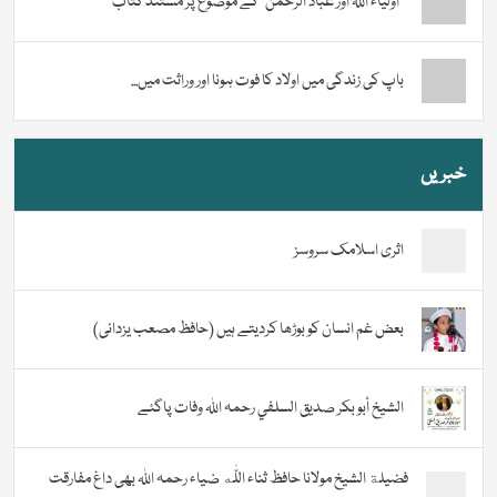
“اولیاء اللہ اور عباد الرحمن” کے موضوع پر مستند کتاب
باپ کی زندگی میں اولاد کا فوت ہونا اور وراثت میں...
خبریں
اثری اسلامک سروسز
بعض غم انسان کو بوڑھا کردیتے ہیں (حافظ مصعب یزدانی)
الشيخ أبو بكر صديق السلفي رحمہ اللہ وفات پاگئے
فضیلة الشيخ مولانا حافظ ثناء اللّٰه ضیاء رحمہ اللہ بھی داغ مفارقت