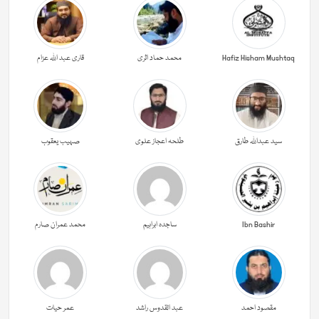
Hafiz Hisham Mushtaq
محمد حماد اثری
قاری عبد اللہ عزام
سید عبداللہ طارق
طلحہ اعجاز علوی
صہیب یعقوب
Ibn Bashir
ساجدہ ابراہیم
محمد عمران صارم
مقصود احمد
عبد القدوس راشد
عمر حیات