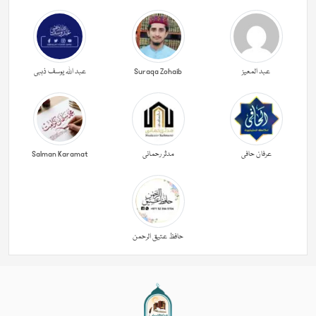
عبد المعیز
Suraqa Zohaib
عبد اللہ یوسف ذہبی
عرفان حافی
مدثر رحمانی
Salman Karamat
حافظ عتیق الرحمن