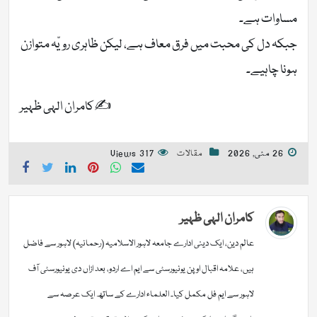
مساوات ہے۔
جبکہ دل کی محبت میں فرق معاف ہے، لیکن ظاہری رویّہ متوازن
ہونا چاہیے۔
✍️کامران الہی ظہیر
26 مئی, 2026
مقالات
317 Views
کامران الہی ظہیر
عالم دین، ایک دینی ادارے جامعہ لاہور الاسلامیہ (رحمانیہ) لاہور سے فاضل
ہیں، علامہ اقبال اوپن یونیورسٹی سے ایم اے اردو، بعد ازاں دی یونیورسٹی آف
لاہور سے ایم فل مکمل کیا۔ العلماء ادارے کے ساتھ ایک عرصہ سے