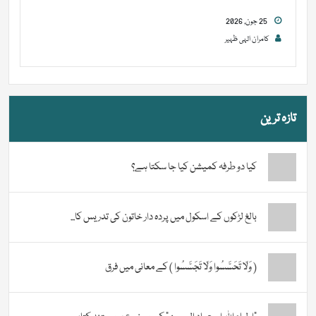
25 جون, 2026
کامران الہی ظہیر
تازہ ترین
کیا دو طرفہ کمیشن کیا جا سکتا ہے؟
بالغ لڑکوں کے اسکول میں پردہ دار خاتون کی تدریس کا...
( وَلَا تَحَسَّسُوا وَلَا تَجَسَّسُوا ) کے معانی میں فرق