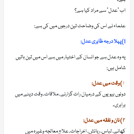
اب “عدل” سے مراد کیا ہے؟
علماء نے اس کی وضاحت تین درجوں میں کی ہے:
1) پہلا درجہ ظاہری
عدل
:
یہ وہ عدل ہے جو انسان کے اختیار میں ہے اس میں تین باتیں
شامل ہیں:
١
)
وقت میں عدل:
دونوں بیویوں کے درمیان رات گزارنے، ملاقات، وقت دینے میں
برابری۔
٢) نان و نفقہ میں عدل:
کھانے، لباس، رہائش، اخراجات، علاج معالجہ وغیرہ میں