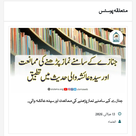
متعلقہ پوسٹس
جنازے کے سامنے نماز پڑھنے کی ممانعت اور سیدہ عائشہ والی...
13 جولائی, 2026
العلماء