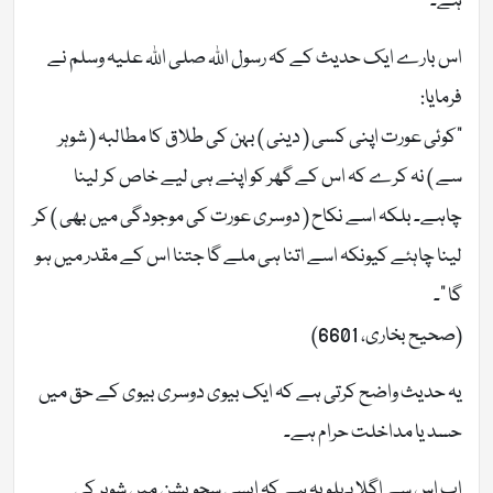
ہے۔
اس بارے ایک حدیث کے کہ رسول اللہ صلی اللہ علیہ وسلم نے
فرمایا:
“کوئی عورت اپنی کسی ( دینی ) بہن کی طلاق کا مطالبہ ( شوہر
سے ) نہ کرے کہ اس کے گھر کو اپنے ہی لیے خاص کر لینا
چاہے۔ بلکہ اسے نکاح ( دوسری عورت کی موجودگی میں بھی ) کر
لینا چاہئے کیونکہ اسے اتنا ہی ملے گا جتنا اس کے مقدر میں ہو
گا “۔
(صحیح بخاری، 6601)
یہ حدیث واضح کرتی ہے کہ ایک بیوی دوسری بیوی کے حق میں
حسد یا مداخلت حرام ہے۔
اب اس سے اگلا پہلو یہ ہے کہ ایسی سچویشن میں شوہر کی