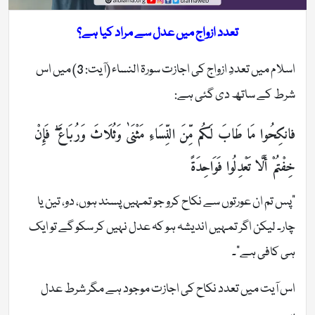
تعدد ازواج میں عدل سے مراد کیا ہے؟
اسلام میں تعددِ ازواج کی اجازت سورۃ النساء (آیت: 3) میں اس
شرط کے ساتھ دی گئی ہے:
فانكِحُوا مَا طَابَ لَكُم مِّنَ النِّسَاءِ مَثْنَىٰ وَثُلَاثَ وَرُبَاعَ ۖ فَإِنْ
خِفْتُمْ أَلَّا تَعْدِلُوا فَوَاحِدَةً
“پس تم ان عورتوں سے نکاح کرو جو تمہیں پسند ہوں، دو، تین یا
چار۔ لیکن اگر تمہیں اندیشہ ہو کہ عدل نہیں کر سکو گے تو ایک
ہی کافی ہے”۔
اس آیت میں تعدد نکاح کی اجازت موجود ہے مگر شرط عدل
ہے۔