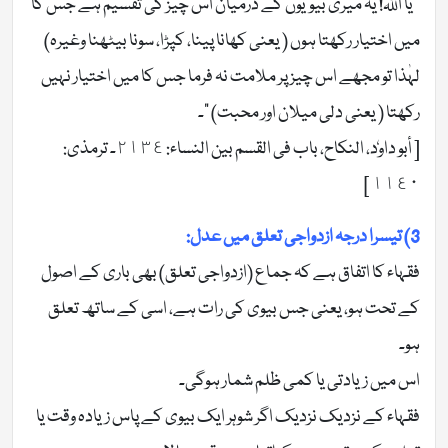
” یا اللہ! یہ میری بیویوں کے درمیان اس چیز کی تقسیم ہے جس کا
میں اختیار رکھتا ہوں ( یعنی کھانا پینا، کپڑا، سونا بیٹھنا وغیرہ)
لہٰذا تو مجھے اس چیز پر ملامت نہ فرما جس کا میں اختیار نہیں
رکھتا ( یعنی دلی میلان اور محبت) “۔
[ أبو داوٗد، النکاح، باب فی القسم بین النساء: ٢١٣٤۔ ترمذی:
١١٤٠ ]
3) تیسرا درجہ ازدواجی تعلق میں عدل:
فقہاء کا اتفاق ہے کہ جماع (ازدواجی تعلق) بھی باری کے اصول
کے تحت ہو، یعنی جس بیوی کی رات ہے، اسی کے ساتھ تعلق
ہو۔
اس میں زیادتی یا کمی ظلم شمار ہوگی۔
فقہاء کے نزدیک نزدیک اگر شوہر ایک بیوی کے پاس زیادہ وقت یا