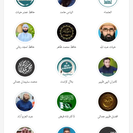
العلماء
الیاس حامد
حافظ خضر حیات
حیات عبد اللہ
حافظ محمد طاھر
حافظ امجد ربانی
کامران الہی ظہیر
بلال کرامت
محمد سلیمان جمالی
افضل ظہیر جمالی
ڈاکٹر شاہ فیض
عبد العزیز آزاد