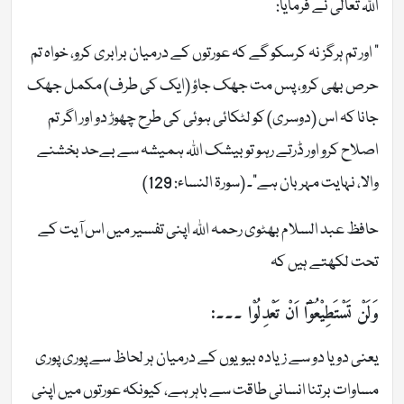
اللہ تعالیٰ نے فرمایا:
” اور تم ہرگز نہ کرسکو گے کہ عورتوں کے درمیان برابری کرو، خواہ تم
حرص بھی کرو، پس مت جھک جاؤ (ایک کی طرف) مکمل جھک
جانا کہ اس (دوسری) کو لٹکائی ہوئی کی طرح چھوڑ دو اور اگر تم
اصلاح کرو اور ڈرتے رہو تو بیشک اللہ ہمیشہ سے بےحد بخشنے
والا، نہایت مہربان ہے”۔ (سورۃ النساء: 129)
حافظ عبد السلام بھٹوی رحمہ اللہ اپنی تفسیر میں اس آیت کے
تحت لکھتے ہیں کہ
وَلَنْ تَسْتَطِيْعُوْٓا اَنْ تَعْدِلُوْا ۔۔۔:
یعنی دو یا دو سے زیادہ بیویوں کے درمیان ہر لحاظ سے پوری پوری
مساوات برتنا انسانی طاقت سے باہر ہے، کیونکہ عورتوں میں اپنی