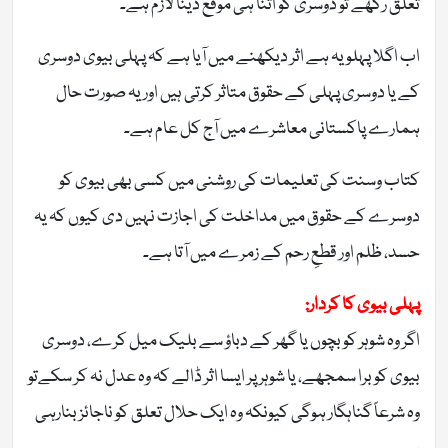
تعلق رکھے تو دوسری کو اتنا ہی موقع دینا لازم ہے۔
اب اگلا پہلو یہ ہے اثر دیکھنے میں آیا ہے کہ پہلی بیوی دوسری
کے یا دوسری پہلی کے حقوق متاثر کرتی ہیں اور یہ صورت حال
ہمارے پاکستانی معاشرے میں آج کل عام ہے۔
کتاب وسنت کی تعلیمات کی روشنی میں کسی بھی بیوی کو
دوسرے کے حقوق میں مداخلت کی اجازت نہیں دی کیوں کہ یہ
حسد، ظلم اور قطعِ رحم کے زمرے میں آتا ہے۔
پہلی بیوی کا کردار:
اگر وہ شوہر کو بچوں یا گھر کے دباؤ سے بلیک میل کرے، دوسری
بیوی کو برا سمجھے، یا شوہر پر ایسا اثر ڈالے کہ وہ عدل نہ کر سکےتو
وہ شرعاً گناہگار ہوگی کیونکہ وہ ایک حلال تعلق کو ناجائز بنارہی