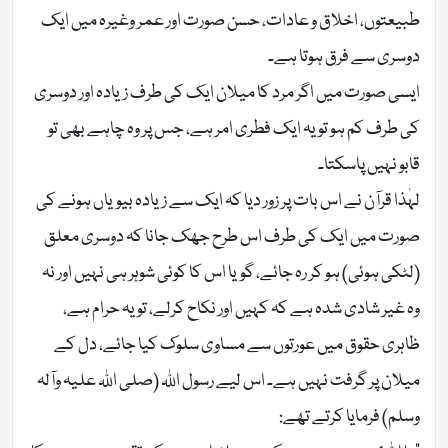
طبیعتوں، اخلاق و عادات، حسن صورت اور عمر وغیرہ میں ایک
دوسری سے فرق ہوتا ہے۔
ایسی صورت میں اگر مرد کا میلان ایک کی طرف زیادہ اور دوسری
کی طرف کم ہو تو یہ ایک فطری امر ہے، جس پر وہ چاہے بھی تو
قابو نہیں پاسکتا۔
لہٰذا قرآن نے اس بات پر زور دیا کہ ایک سے زیادہ بیویاں ہونے کی
صورت میں ایک کی طرف اس طرح جھک جانا کہ دوسری معلق
(لٹکی ہوئی) ہو کر رہ جائے، گویا اس کا کوئی شوہر ہی نہیں اور نہ
وہ غیر شادی شدہ ہے کہ کہیں اور نکاح کرلے، تو یہ حرام ہے،
ظاہری حقوق میں عورتوں سے مساوی سلوک کیا جائے، دل کے
میلان پر گرفت نہیں ہے۔ اس لیے رسول اللہ (صلی اللہ علیہ وآلہ
وسلم) فرمایا کرتے تھے: