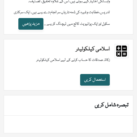
وابستگی اختیار کیے ہوئے ہیں، اس کے علاوہ تحقیق، تصنیف،
تدریس،خطابت وغیرہ کی ذمہ داریاں سر انجام دے رہے ہیں۔ ایک سرکاری
مزید پڑھیں
سکول اور ایک پرائیویٹ کالج میں ٹیچنگ کر رہے ...
اسلامی کیلکولیٹر
زکاۃ، صدقات کا حساب کرنے کے لیے اسلامی کیلکولیٹر
استعمال کریں
تبصرہ شامل کریں