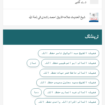
دے گئے
شیخ الحدیث علامہ فاروق احمد راشدی فی ذمۃ اللہ
ٹرینڈنگ
فضیلۃ الشیخ عبد الوکیل ناصر حفظہ اللہ
فضیلۃ العالم ابو انس طیبی حفظہ اللہ
نماز
فضیلۃ العالم حافظ خضر حیات حفظہ اللہ
فضیلۃ الشیخ سعید مجتبیٰ سعیدی حفظہ اللہ
فضیلۃ العالم فہد انصاری حفظہ اللہ
دعا
فضیلۃ العالم اکرام اللہ واحدی حفظہ اللہ