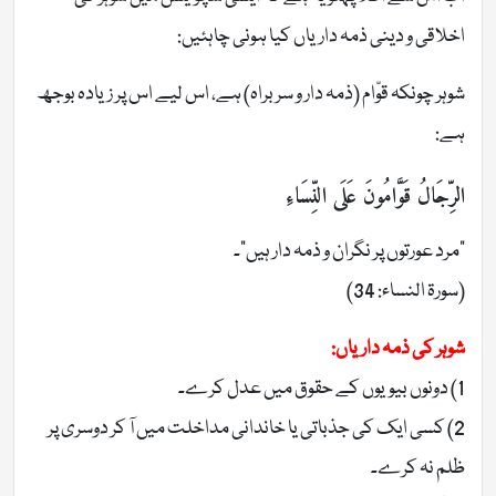
اخلاقی و دینی ذمہ داریاں کیا ہونی چاہئیں:
شوہر چونکہ قوّام (ذمہ دار و سربراہ) ہے، اس لیے اس پر زیادہ بوجھ
ہے:
الرِّجَالُ قَوَّامُونَ عَلَى النِّسَاءِ
“مرد عورتوں پر نگران و ذمہ دار ہیں”۔
(سورۃ النساء: 34)
شوہر کی ذمہ داریاں:
1) دونوں بیویوں کے حقوق میں عدل کرے۔
2) کسی ایک کی جذباتی یا خاندانی مداخلت میں آ کر دوسری پر
ظلم نہ کرے۔