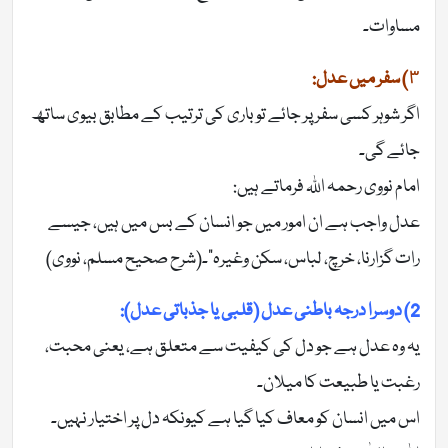
مساوات۔
٣) سفر میں
عدل
:
اگر شوہر کسی سفر پر جائے تو باری کی ترتیب کے مطابق بیوی ساتھ
جائے گی۔
امام نووی رحمہ اللہ فرماتے ہیں:
عدل واجب ہے ان امور میں جو انسان کے بس میں ہیں، جیسے
رات گزارنا، خرچ، لباس، سکن وغیرہ”۔(شرح صحیح مسلم، نووی)
2) دوسرا درجہ باطنی عدل (قلبی یا جذباتی عدل):
یہ وہ عدل ہے جو دل کی کیفیت سے متعلق ہے، یعنی محبت،
رغبت یا طبیعت کا میلان۔
اس میں انسان کو معاف کیا گیا ہے کیونکہ دل پر اختیار نہیں۔