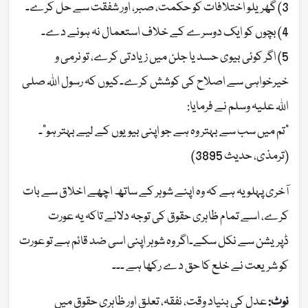
3) گھریلو اختلافات کو حکمت، صبر، اور شفقت سے حل کرے۔
4) بچوں کو ایک دوسرے کے خلاف استعمال نہ ہونے دے۔
5) اگر کوئی بیوی حسد یا جلن میں زیادتی کرے، تو نرمی و
خیرخواہی سے اصلاح کی کوشش کرے۔کیوں کہ رسول اللہ صلی
اللہ علیہ وسلم نے فرمایا:
“تم میں سب سے بہتر وہ ہے جو اپنی بیویوں کے لیے بہتر ہو”۔
(ترمذی، حدیث 3895)
آخری پہلو یہ ہے کہ وہ اپنے شوہر کے ساتھ اچھے اخلاق سے بات
کرے، اسے تمام ظاہری حقوق کی توجہ دلائے تاکہ یہ عورت
ڈپریشن سے نکل سکے۔اگر وہ شوہر اپنی اسی ضد قائم ہے تو عورت
کو شریعت نے خلع کا حق دے رکھا ہے ۔۔۔
نوٹ:
عدل کی بنیاد وقت، نفقہ، تعلق اور ظاہری حقوق میں