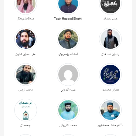
عمیر رمضان
Yasir Masood Bhatti
عبدالحليم بلال
رضوان اسد خان
اسد اللہ بھمبھوی
علی عمران شاہین
عمران محمدی
ضیاء اللہ برنی
محمد اویس
ڈاکٹر حافظ محمد زبیر
محمد نثار ربانی
ام حمدان