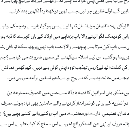
رح لے لیا ہے، یعنی اپنی خرافات اپنے تک رکھنے کے بجائے بیچ چوراہے لا
یں گے، لوگ نظریں چرا لیں،جسے نہیں دیکھنا وہ آنکھیں بند کر لے،
لیکن بہت نقصان ہوا، انسان تنہا اور بے بس ہوگیا، باہر سے وہ چمک رہا ہے
نی کو دیمک لگوا لینے والا باپ بڑھاپے میں اولاد کے ہاں کچرے کا ڈبہ ہو ج
ے، باپ کون ہوتا ہے، پوچھنے والا؟ جب باپ نہیں پوچھ سکتا تو باقی رشتو
ر پیدا ہو گئے، اس لیے اسلام سیکھنے کی ہمیں ضرورت ہی کیا ہے؟ جب
 کی کلفت اٹھائے؟ رہی تہذیب تو وہ اپنی کوئی ہے نہیں، کھوکھلی نمائش 
 میں حالت یہ ہے کہ بے روح اور بے شعور نسلیں بر آمد ہو رہی ہیں۔
 مذکور بنی اسرائیل کا قصہ یاد آتا ہے، جس میں ناصرف ممنوعہ دن
و’ نظریہ کے برائی کو نظر انداز کر دینے والے حاملین بھی تباہ ہوئے، صرف
ندان، تعلیمی ادارے اور معاشرے میں اب روکنے والے کتنے بچے ہیں؟ ا
معروف اور نہی عن المنکر رائج نہ رہے، اس سماج کا کیا بنتا ہے، اس سے ت