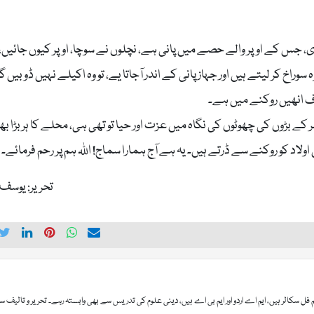
، جس کے اوپر والے حصے میں پانی ہے، نچلوں نے سوچا، اوپر کیوں جائیں، 
سوراخ کر لیتے ہیں اور جہاز پانی کے اندر آجاتا یے، تو وہ اکیلے نہیں ڈوبیں گ
ف انھیں روکنے میں ہے۔
ے بڑوں کی چھوٹوں کی نگاہ میں عزت اور حیا تو تھی ہی، محلے کا ہر بڑا بھ
نی اولاد کو روکنے سے ڈرتے ہیں۔ یہ ہے آج ہمارا سماج! اللہ ہم پر رحم فرمائے۔
تحریر: یوسف 
فل سکالر ہیں، ایم اے اردو اور ایم بی اے ہیں، دینی علوم کی تدریس سے بھی وابستہ رہے۔ تحریر و تالیف س