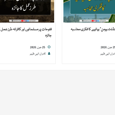
نڈنٹ وومن” بیانیے کا فکری محاسبہ
فتوحات پر مسلمانوں اور کافرانہ طرز عمل ک
جائزہ
25 جون, 2026
مران الہی ظہیر
کامران الہی ظہیر