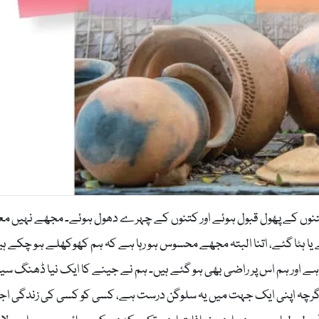
تنوں کے پھول قبول ہوئے اور کتنوں کے چہرے دھول ہوئے۔ مجھے نہیں مع
یا ہٹا گئے، اتنا البتہ مجھے محسوس ہو رہا ہے کہ ہم کھوکھلے ہو چکے ہی
ا ہے اور ہم اس پر راضی بھی ہو گئے ہیں۔ ہم نے جینے کا ایک نیا ڈھنگ س
 اگرچہ اپنی ایک جہت میں یہ سلوگن درست ہے، کسی کو کسی کی زندگی اج