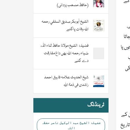
 کے
(حافظ مصعب یزدانی)
الشيخ أبو بكر صديق السلفي رحمہ
،
اللہ وفات پاگئے
اتا
فضیلة الشيخ مولانا حافظ ثناء اللّٰه
ں یا
ضیاء رحمہ اللہ بھی داغ مفارقت
دے گئے
کی
شیخ الحدیث علامہ فاروق احمد
راشدی فی ذمۃ اللہ
ٹرینڈنگ
ن کے
فضیلۃ الشیخ عبد الوکیل ناصر حفظہ
اریخ
اللہ