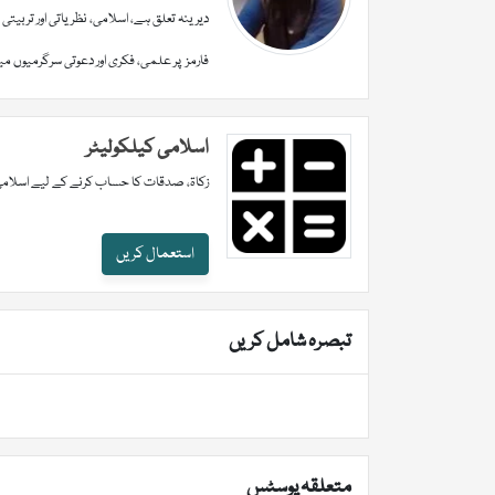
دیرینہ تعلق ہے، اسلامی، نظریاتی اور تربیت
فارمز پر علمی، فکری اور دعوتی سرگرمیوں م
اسلامی کیلکولیٹر
زکاۃ، صدقات کا حساب کرنے کے لیے اسلامی
استعمال کریں
تبصرہ شامل کریں
متعلقہ پوسٹس