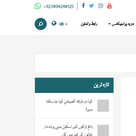
+923098280125
مزید پراجیکٹس
رابط و تعاون
UR
تازہ ترین
کیا دو طرفہ کمیشن کیا جا سکتا
ہے؟
بالغ لڑکوں کے اسکول میں پردہ دار
خاتون کی تدریس کا...