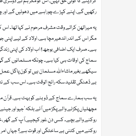
کر دینے کا کوئی حق نہیں، اس کو مگر ہم نے دوسری ط
رکھیں گے، اپنے کپڑےچوراہے میں دھوئیں گے اور چاہ
یہ میراتھن کراتے وقت مشرف مرحوم نے کہا تھا۔ اس کا 
مگر اس کے اندر اندھیر مچا ہے، اولاد کے لیے اپنی جوا
ہے۔ صرف ایک اضافی بوجھ! اب اولاد کی اپنی زندگی ہ
سماج کی اوقات ہی کیا ہے۔ چونکہ مسلمانوں کے گھ
سیکھے بغیر ماشاءاللہ مسلمان ہیں تو کون پاگل عمل
بے ڈھنگی تقلید سکہ رائج الوقت ہے۔ اس سب کے نتیجے
یہ سب ہمارے سماج کے ڈوبنے کو بہت ہے، قرآن میں
مچھلیاں پکڑنے والے پکڑ میں آئے بلکہ ‘جیو اور جینے د
روکنے والے بچے۔ کسی دن غور کیجیے،آپ کے گھر ،خا
روکنے میں کتنی بے ساختگی اور قوت ہے؟ جہاں امر بال