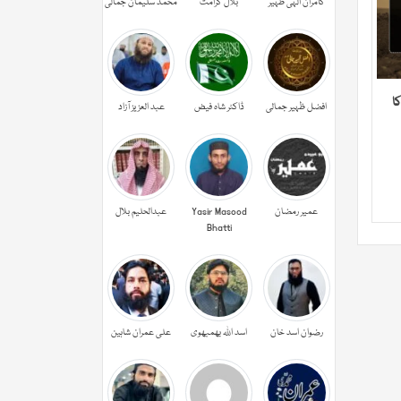
کامران الہی ظہیر
بلال کرامت
محمد سلیمان جمالی
ا
افضل ظہیر جمالی
ڈاکٹر شاہ فیض
عبد العزیز آزاد
عمیر رمضان
Yasir Masood
عبدالحليم بلال
Bhatti
رضوان اسد خان
اسد اللہ بھمبھوی
علی عمران شاہین