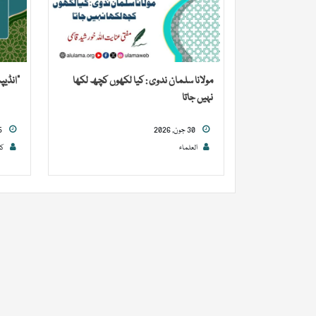
مولانا سلمان ندوی : کیا لکھوں کچھ لکھا
“انڈیپ
نہیں جاتا
30 جون, 2026
25 جون, 2026
العلماء
کا