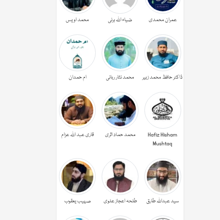
عمران محمدی
ضیاء اللہ برنی
محمد اویس
ڈاکٹر حافظ محمد زبیر
محمد نثار ربانی
ام حمدان
Hafiz Hisham
محمد حماد اثری
قاری عبد اللہ عزام
Mushtaq
سید عبداللہ طارق
طلحہ اعجاز علوی
صہیب یعقوب