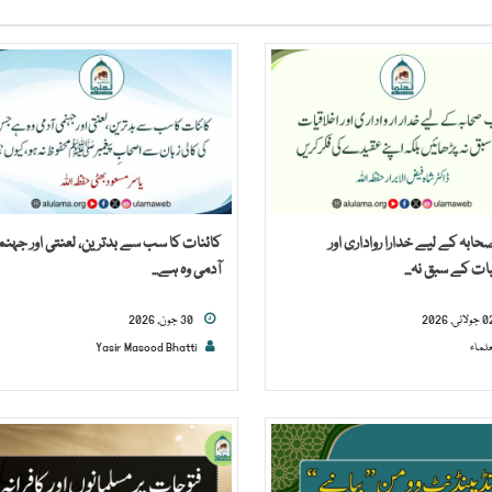
بہ کے لیے خدارا رواداری اور
کائنات کا سب سے بدترین، لعنتی اور جہن
ات کے سبق نہ...
آدمی وہ ہے...
30 جون, 2026
علماء
Yasir Masood Bhatti