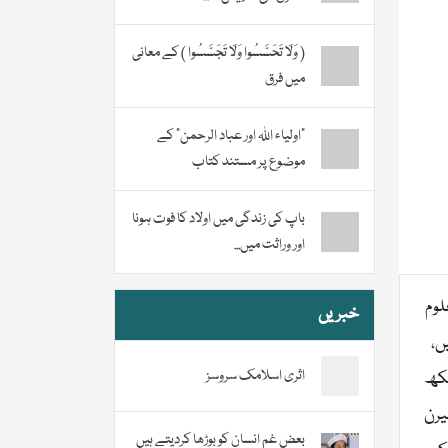
( وَلَا تَحَسَّسُوا وَلَا تَجَسَّسُوا ) کے معانی
میں فرق
“اولیاء اللہ اور عباد الرحمن” کے
موضوع پر مستند کتاب
باپ کی زندگی میں اولاد کا فوت ہونا
اور وراثت میں...
لوم
خبریں
ں،
اثری اسلامک سروسز
یکھ
یرن
بعض غم انسان کو بوڑھا کردیتے ہیں