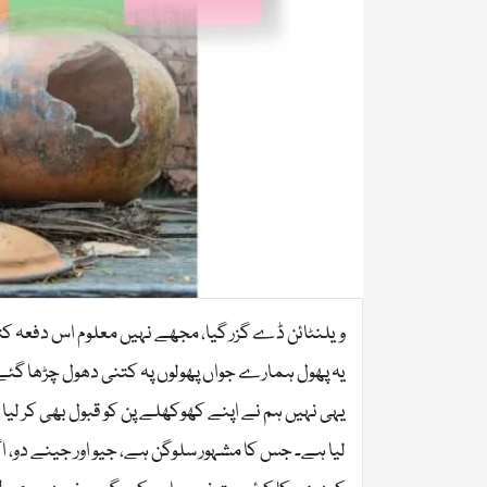
ویلنٹائن ڈے گزر گیا، مجھے نہیں معلوم اس دفعہ ک
یہ پھول ہمارے جواں پھولوں پہ کتنی دھول چڑھا گئے 
یہی نہیں ہم نے اپنے کھوکھلے پن کو قبول بھی کر لی
لیا ہے۔ جس کا مشہور سلوگن ہے، جیو اور جینے دو،