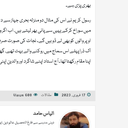
بھری پڑی ہے۔
رسول کریم نے اس کی مثال دو منزلہ بحری جہاز سے دی
میں سوراخ کرکے یہیں سے پانی بھر لیتے ہیں، اب اگر وہ 
اوپر والوں کو بھی لے ڈوبیں گے۔ نجات کی صورت صر
اک ذرا پہلے اس سماج میں روکنے والے بہت تھے، گھر ک
اپنا مقام رکھتا تھا۔ آج استاد اپنے شاگرد اور والدین اپ
17 فروری, 2023
مقالات
608 Views
الیاس حامد
دینی مدرسے سے فارغ التحصیل عالم دین ،ایم 