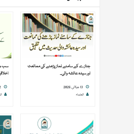
جنازے کے سامنے نماز پڑھنے کی ممانعت
سب صحا
اور سیدہ عائشہ والی...
اخلاقی
13 جولائی, 2026
02 جولائی, 2026
العلماء
ال