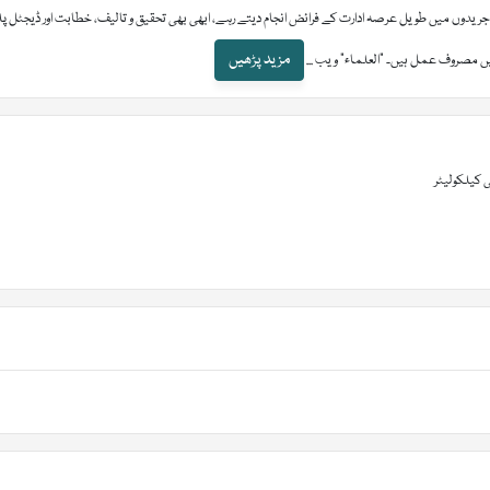
ی جریدوں میں طویل عرصہ ادارت کے فرائض انجام دیتے رہے، ابھی بھی تحقیق و تالیف، خطابت اور ڈیجٹل 
مزید پڑھیں
یں مصروف عمل ہیں۔ "العلماء" ویب ...
 کیلکولیٹر