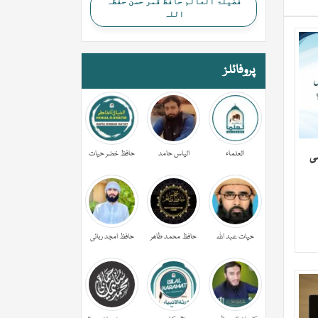
فضیلۃ العالم حافظ قمر حسن حفظہ
اللہ
پروفائلز
العلماء
الیاس حامد
حافظ خضر حیات
می
حیات عبد اللہ
حافظ محمد طاھر
حافظ امجد ربانی