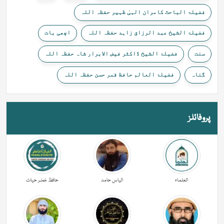
فضیلۃ الباحث کامران الہیٰ ظہیر حفظہ اللہ
فضیلۃ الشیخ عبد الرزاق زاہد حفظہ اللہ
اچھی بات
سنت
فضیلۃ الشیخ ڈاکٹر فیض الابرار شاہ حفظہ اللہ
گناہ
فضیلۃ العالم حافظ قمر حسن حفظہ اللہ
پروفائلز
العلماء
الیاس حامد
حافظ خضر حیات