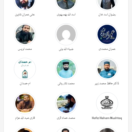
رضوان اسد خان
اسد اللہ بھمبھوی
علی عمران شاہین
عمران محمدی
ضیاء اللہ برنی
محمد اویس
ڈاکٹر حافظ محمد زبیر
محمد نثار ربانی
ام حمدان
Hafiz Hisham Mushtaq
محمد حماد اثری
قاری عبد اللہ عزام