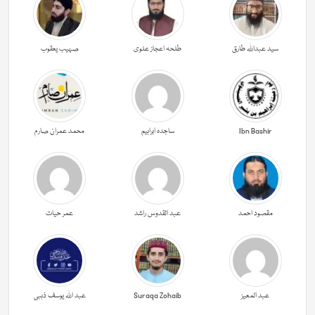
سید عبداللہ طارق
طلحہ اعجاز علوی
صہیب یعقوب
Ibn Bashir
ساجدہ ابراہیم
محمد عمران صارم
مقصود احمد
عبد القدوس راشد
عمر حیات
عبد المعیز
Suraqa Zohaib
عبد اللہ یوسف ذہبی