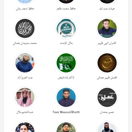
حیات عبد اللہ
حافظ محمد طاھر
حافظ امجد ربانی
کامران الہی ظہیر
بلال کرامت
محمد سلیمان جمالی
افضل ظہیر جمالی
ڈاکٹر شاہ فیض
عبد العزیز آزاد
عمیر رمضان
Yasir Masood Bhatti
عبدالحليم بلال