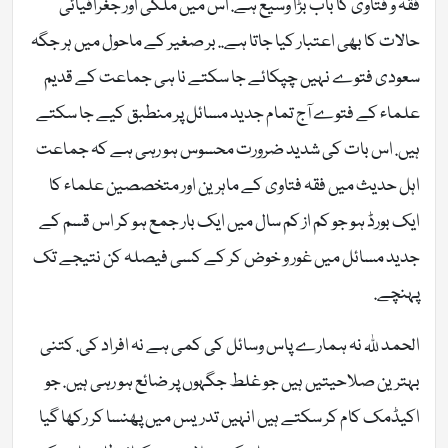
فقہ و فتاوی کا باب بڑا وسیع ہے. اس میں ملکی اور جغرافیائی
حالات کا بھی اعتبار کیا جاتا ہے.. بر صغیر کے ماحول میں ہر جگہ
سعودی فتوے نہیں چپکائے جا سکتے نا ہی جماعت کے قدیم
علماء کے فتوے آج تمام جدید مسائل پر منطبق کیے جا سکتے
ہیں. اس بات کی شدید ضرورت محسوس ہو رہی ہے کہ جماعت
اہل حدیث میں فقہ فتاوی کے ماہرین اور متخصصین علماء کا
ایک بورڈ ہو جو کم از کم سال میں ایک بار جمع ہو کر اس قسم کے
جدید مسائل میں غور و خوض کر کے کسی فیصلہ کن نتیجے تک
پہنچے.
الحمد للہ نہ ہمارے پاس وسائل کی کمی ہے نہ افراد کی. کتنی
بہترین صلاحیتیں ہیں جو غلط جگہوں پر ضائع ہو رہی ہیں. جو
اکیڈمک کام کر سکتے ہیں انہیں تدریس میں پھنسا کر رکھا گیا