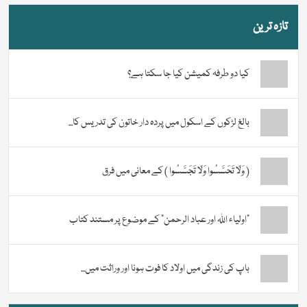
تازہ ترین
کیا دو طرفہ کمیشن کیا جا سکتا ہے؟
بالغ لڑکوں کے اسکول میں پردہ دار خاتون کی تدریس کا...
( وَلَا تَحَسَّسُوا وَلَا تَجَسَّسُوا ) کے معانی میں فرق
“اولیاء اللہ اور عباد الرحمن” کے موضوع پر مستند کتاب
باپ کی زندگی میں اولاد کا فوت ہونا اور وراثت میں...