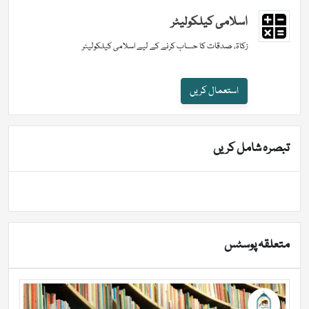
اسلامی کیلکولیٹر
زکاۃ، صدقات کا حساب کرنے کے لیے اسلامی کیلکولیٹر
استعمال کریں
تبصرہ شامل کریں
متعلقہ پوسٹس