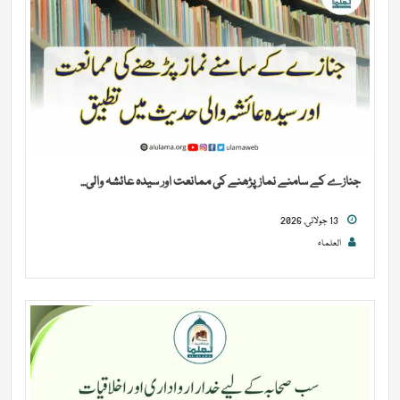
جنازے کے سامنے نماز پڑھنے کی ممانعت اور سیدہ عائشہ والی...
13 جولائی, 2026
العلماء