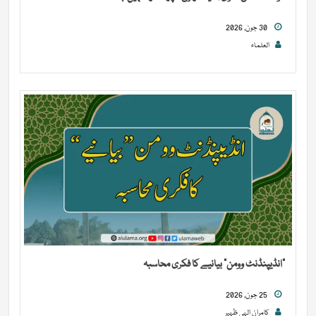
30 جون, 2026
العلماء
“انڈیپنڈنٹ وومن” بیانیے کا فکری محاسبہ
25 جون, 2026
کامران الہی ظہیر