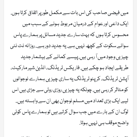
میں فیضی صاحب کی اس بات سے مکمل طور پر اتفاق کرتا ہوں.
ایک داعی اور عوام کے درمیان مربوط ہونے کے سبب میں
محسوس کرتا ہوں کہ بہت سارے جدید مسائل پر ہمارے پاس
سوائے سکوت کے کچھ نہیں ہے. یہ جدید دور ہے.. روزانہ نت نئی
چیزیں وجود میں آ رہی ہیں. پیسے کمانے کے بیشمار جدید
طریقے ایجاد ہو چکے ہیں. فاریکس ٹریڈنگ، انڈین شیر مارکیٹ،
آپشن ٹریڈنگ، کرپٹو ٹریڈنگ یہ ساری چیزیں ہمارے نوجوانوں
کو متاثر کر رہی ہیں. چونکہ یہ چیزیں روزی روٹی سے جڑی ہیں اس
لیے ایک بڑی تعداد میں مسلم نوجوان بھی ان سے وابستہ ہیں..
لوگ ان کے بارے میں جب سوال کرتے ہیں تو ہمارے پاس کوئی
واضح موقف ہی نہیں ہوتا.