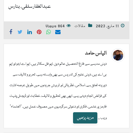
عبدالغفار سلفی، بنارس
11 مارچ, 2023
مقالات
864 Views
الیاس حامد
دینی مدرسے سے فارغ التحصیل عالم دین ،ایم فل سکالر ہیں، ایم اے اردو اور ایم
بی اے ہیں، دینی علوم کی تدریس سے بھی وابستہ رہے۔ تحریر و تالیف سے
دیرینہ تعلق ہے، اسلامی، نظریاتی اور تربیتی جریدوں میں طویل عرصہ ادارت
کے فرائض انجام دیتے رہے، ابھی بھی تحقیق و تالیف، خطابت اور ڈیجٹل پلیٹ
فارمز پر علمی، فکری اور دعوتی سرگرمیوں میں مصروف عمل ہیں۔ "العلماء"
مزید پڑھیں
ویب ...