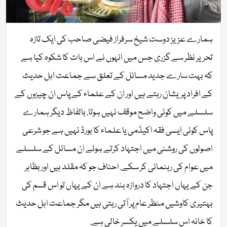
ہمارے عزیز دوست شیخ سرفراز فیضی صاحب کی ایک تازہ
تحریر نظر سے گزری جس میں انہوں نے اس بات کا شکوہ کیا ہے
کہ بہت سارے جدید مسائل کے تعلق سے جماعت اہل حدیث
کے افراد پریشان رہتے ہیں اور ان کے علماء کے پاس ان چیزوں کے
سلسلے میں کوئی واضح موقف نہیں ہوتا. بالفاظ دیگر ہمارے
پاس کوئی ایسی فقہ اکیڈمی یا علماء کا بورڈ نہیں ہے جو شرعی
اصولوں کی روشنی میں اجتہاد کرتے ہوئے ان مسائل کے سلسلے
میں عوام کی رہنمائی کر سکے. احناف جو کہ مقلد ہیں اور بظاہر
جن کے یہاں اجتہاد کا دروازہ بند ہے ان کے یہاں تو اس قسم کی
بہتیری کاوشیں منظر عام پر آتی رہتی ہیں مگر جماعت اہل حدیث
کا خانہ اس سلسلے میں یکسر خالی ہے.