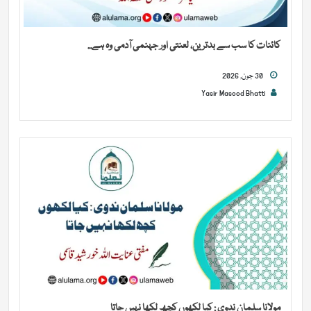
کائنات کا سب سے بدترین، لعنتی اور جہنمی آدمی وہ ہے...
30 جون, 2026
Yasir Masood Bhatti
مولانا سلمان ندوی : کیا لکھوں کچھ لکھا نہیں جاتا