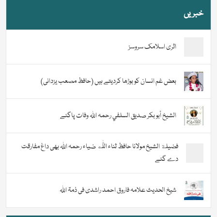
خبریں
اثری اسلامک سروسز
بعض غم انسان کو بوڑھا کردیتے ہیں (حافظ مصعب یزدانی)
الشيخ أبو بكر صديق السلفي رحمہ اللہ وفات پاگئے
فضیلة الشيخ مولانا حافظ ثناء اللّٰه ضیاء رحمہ اللہ بھی داغ مفارقت
دے گئے
شیخ الحدیث علامہ فاروق احمد راشدی فی ذمۃ اللہ