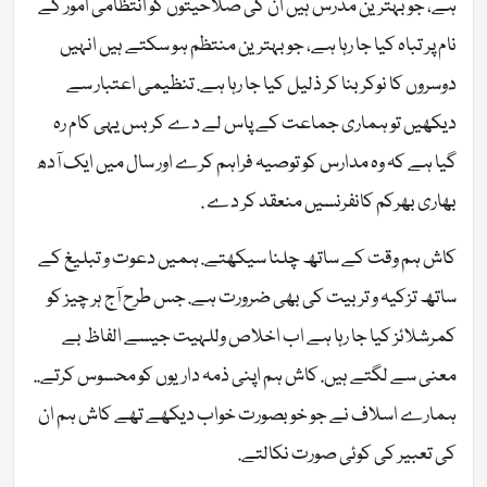
ہے، جو بہترین مدرس ہیں ان کی صلاحیتوں کو انتظامی امور کے
نام پر تباہ کیا جا رہا ہے، جو بہترین منتظم ہو سکتے ہیں انہیں
دوسروں کا نوکر بنا کر ذلیل کیا جا رہا ہے. تنظیمی اعتبار سے
دیکھیں تو ہماری جماعت کے پاس لے دے کر بس یہی کام رہ
گیا ہے کہ وہ مدارس کو توصیہ فراہم کرے اور سال میں ایک آدھ
بھاری بھرکم کانفرنسیں منعقد کر دے .
کاش ہم وقت کے ساتھ چلنا سیکھتے. ہمیں دعوت و تبلیغ کے
ساتھ تزکیہ و تربیت کی بھی ضرورت ہے. جس طرح آج ہر چیز کو
کمرشلائز کیا جا رہا ہے اب اخلاص وللہیت جیسے الفاظ بے
معنی سے لگتے ہیں. کاش ہم اپنی ذمہ داریوں کو محسوس کرتے..
ہمارے اسلاف نے جو خوبصورت خواب دیکھے تھے کاش ہم ان
کی تعبیر کی کوئی صورت نکالتے.