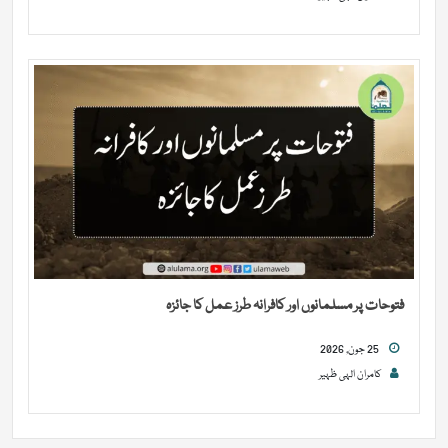
فتوحات پر مسلمانوں اور کافرانہ طرز عمل کا جائزہ
25 جون, 2026
کامران الہی ظہیر