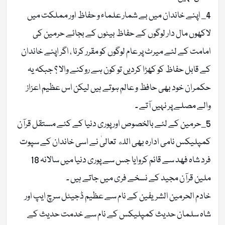
4_ اپنے خاندان میں بے شمار علماء و حفاظ اور مملکت میں
لاکھوں مال دار لوگوں کے حفاظ بیٹوں کے بجائے حرمین کی
امامت کے لئے میرٹ پر عام لوگوں کو مقرر کرنا ، اگر اپنے خاندان
کے قابل حفاظ کو کھڑا کردیں تو کون ہے روکنے والا ؟ جبکہ یہ
حکمران خود بھی حافظ و عالم ہوتے ہیں لیکن اس عظیم اعزاز
والے مصلے پر نہیں آتے ۔
5_حرمین کے لئے بالخصوص اور پوری دنیا کے کئے مستقل قرآن
کمپلیکس نامی ادارہ بھی الله تعالیٰ نے اسی خاندان کے سپوت
فرد شاہ فھد سے قائم کروایا جس سے پوری دنیا میں سالانہ 18
ملین قرآن مجید کے نسخے فری میں جاتے ہیں ۔
خادم الحرمين الشريفين کے نام سے عظیم ڈجیٹل سرچ ایپ اور
شاہ سلمان حدیث کمپلیکس کے نام سے خدمت حدیث کے