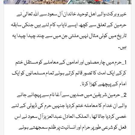
خیر و برکت والے اھل توحید خاندان آل سعود سے اللہ تعالیٰ نے
حرمین کے تعلق سے کچھ ایسے نایاب کام لئے ہیں جنکی سابقہ
تاریخ میں کوئی مثال نہیں ملتی جن میں سے چند چیدا چیدا یہ
ہیں۔
1_حرم میں چار مصلوں اور اماموں کے معاملے کو مستقل ختم
کرکے ایک امت کا تصور قائم کرتے ہوئے تمام مسلمانوں کو ایک
امام کے پیچھے کھڑا کرنا .
2_ حرمین شریفین میں صدیوں سے آغا نام سے پہچانے جانے
والے ان خدام کا معاملہ ختم کردیا جنہیں حرم کی ڈیوٹی کے لئے
خصی کردیا جاتا تھا ، الملک العادل عبدالعزیز آل سعود نے اس
فعل کو شرعی طور پر حرام اور انسانیت پر ظلم سمجھتے ہوئے