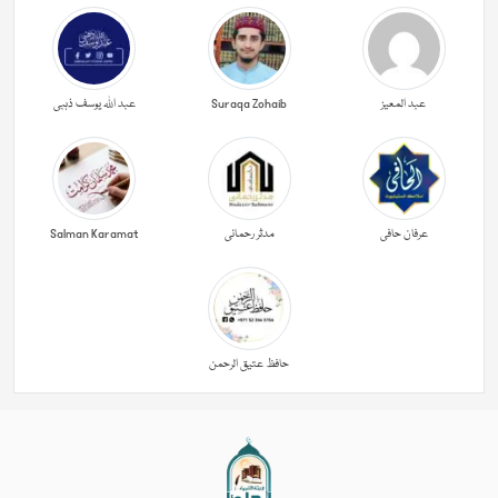
عبد المعیز
Suraqa Zohaib
عبد اللہ یوسف ذہبی
عرفان حافی
مدثر رحمانی
Salman Karamat
حافظ عتیق الرحمن