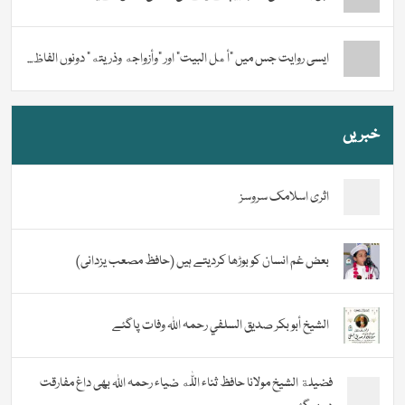
ایسی روایت جس میں “أهل البيت” اور “وأزواجه وذريته” دونوں الفاظ...
خبریں
اثری اسلامک سروسز
بعض غم انسان کو بوڑھا کردیتے ہیں (حافظ مصعب یزدانی)
الشيخ أبو بكر صديق السلفي رحمہ اللہ وفات پاگئے
فضیلة الشيخ مولانا حافظ ثناء اللّٰه ضیاء رحمہ اللہ بھی داغ مفارقت