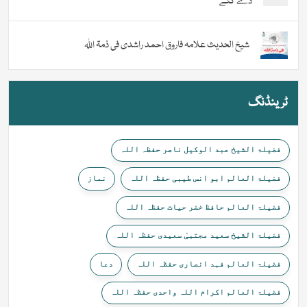
دے گئے
شیخ الحدیث علامہ فاروق احمد راشدی فی ذمۃ اللہ
ٹرینڈنگ
فضیلۃ الشیخ عبد الوکیل ناصر حفظہ اللہ
فضیلۃ العالم ابو انس طیبی حفظہ اللہ
نماز
فضیلۃ العالم حافظ خضر حیات حفظہ اللہ
فضیلۃ الشیخ سعید مجتبیٰ سعیدی حفظہ اللہ
فضیلۃ العالم فہد انصاری حفظہ اللہ
دعا
فضیلۃ العالم اکرام اللہ واحدی حفظہ اللہ