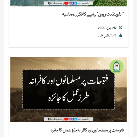
“انڈیپنڈنٹ وومن” بیانیے کا فکری محاسبہ
25 جون, 2026
کامران الہی ظہیر
فتوحات پر مسلمانوں اور کافرانہ طرز عمل کا جائزہ