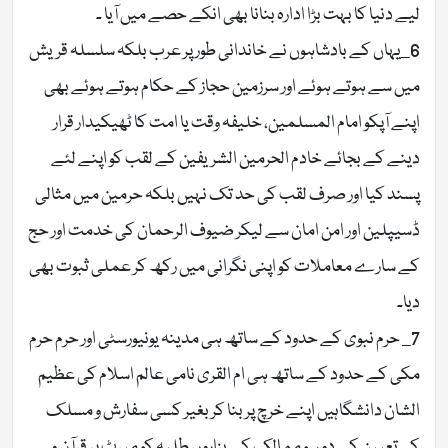
لیے دنیا کا بہت بڑا ادارہ بنانا بھی انکے حصے میں آیا ۔
6_یہاں کے بادشاہوں نے خاندانی طور پر عرب بلکہ سلسلہ قریش
میں سے ہوتے ہوئے اور سرزمین حجاز کے حکام ہوتے ہوئے بھی
اپنے آپکو امام المسلمین، خلیفہ وقت یا امت کا ٹھیکیدار قرار
دینے کے بجائے خادم الحرمین الشریفین کے لقب کو اپنے لئے
پسند کیا اور صرف لقب کی حد تک نہیں بلکہ حرمین میں مثالی
ڈسیپلین اور امن امان سے لیکر ضیوف الرحمان کی خدمت اور حج
کے سارے معاملات کو اپنی نگرانی میں رکھ کر عملی ثبوت بھی
دیا۔
7_ حرم نبوی کے حدود کے ساتھ ہی مدینہ یونیورسٹی اور حرم حرم
مکی کے حدود کے ساتھ ہی ام القری نامی عالم اسلام کی عظیم
الشان دانشگاہیں اپنے خرچ پر بنا کر بغیر کسی سفارش و مسلک
کی تعیین کے دو سو ممالک کے ہزاروں طلبہ کو میرٹ پر قرآن و