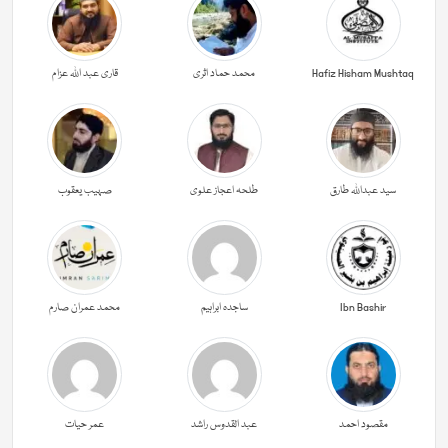
Hafiz Hisham Mushtaq
محمد حماد اثری
قاری عبد اللہ عزام
سید عبداللہ طارق
طلحہ اعجاز علوی
صہیب یعقوب
Ibn Bashir
ساجدہ ابراہیم
محمد عمران صارم
مقصود احمد
عبد القدوس راشد
عمر حیات