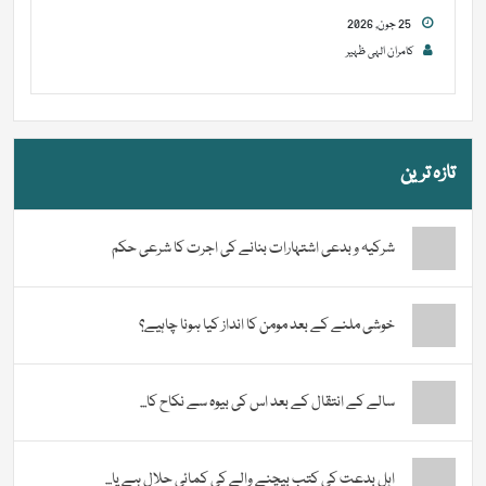
25 جون, 2026
کامران الہی ظہیر
تازہ ترین
شرکیہ و بدعی اشتہارات بنانے کی اجرت کا شرعی حکم
خوشی ملنے کے بعد مومن کا انداز کیا ہونا چاہیے؟
سالے کے انتقال کے بعد اس کی بیوہ سے نکاح کا...
اہل بدعت کی کتب بیچنے والے کی کمائی حلال ہے یا...