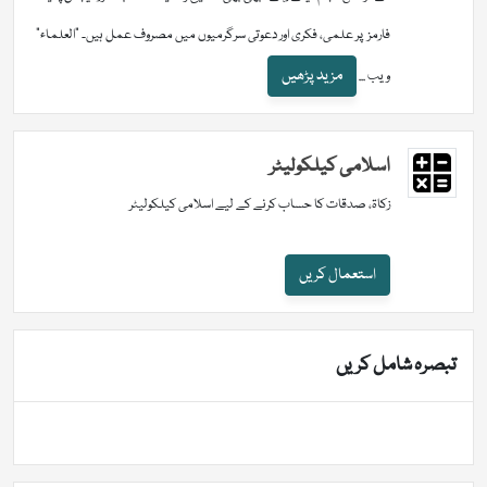
فارمز پر علمی، فکری اور دعوتی سرگرمیوں میں مصروف عمل ہیں۔ "العلماء"
مزید پڑھیں
ویب ...
اسلامی کیلکولیٹر
زکاۃ، صدقات کا حساب کرنے کے لیے اسلامی کیلکولیٹر
استعمال کریں
تبصرہ شامل کریں