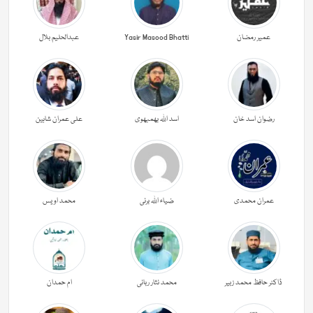
عمیر رمضان
Yasir Masood Bhatti
عبدالحليم بلال
رضوان اسد خان
اسد اللہ بھمبھوی
علی عمران شاہین
عمران محمدی
ضیاء اللہ برنی
محمد اویس
ڈاکٹر حافظ محمد زبیر
محمد نثار ربانی
ام حمدان