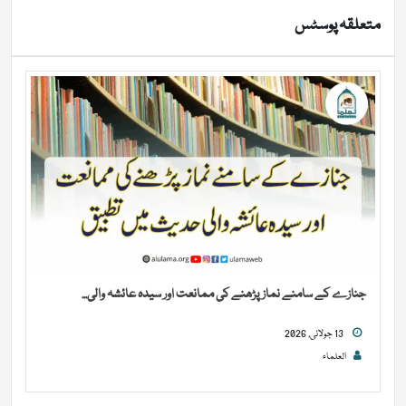
متعلقہ پوسٹس
جنازے کے سامنے نماز پڑھنے کی ممانعت اور سیدہ عائشہ والی...
13 جولائی, 2026
العلماء