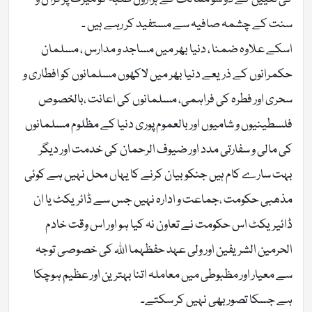
سنت کے چشمہ صافیہ سے مستفید کر رہے ہیں ۔
اسکے علاوہ ضمنا ، دنیا بھر میں مساجد و مدارس ، مسلمان
حکمرانوں کے ذریعے دنیا بھر میں لاکھوں مسلمانوں کو افطاری و
سحری اور فطرہ کی فراہمی، مسلمانوں کی اعانت ،بالخصوص
فلسطینیوں و شامیوں اور بالعموم پوری دنیا کے مظلوم مسلمانوں
کی مالی و سفارتی مدد اور ضیوف الرحمان کی خدمت اور دیگر
بہت سارے کام ہیں جنکو بیان کرنے کا یہاں محل نہیں ہے کوئی
مذھبی حکومت ،جماعت و ادارہ نہیں جس سے ڈائریکٹ یا ان
ڈائیریکٹ اس حکومت نے تعاون نہ کیا ہو اور اس وقت خادم
الحرمین الشریفین اور ولی عہد حفظہما اللہ کی خصوصی توجہ
سے معیار اور مظبوطی میں معاملہ اتنا بہترین اور عظیم ہوچکا
ہے جسکا تصور بھی نہیں کر سکتے۔