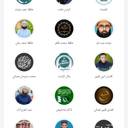
العلماء
الیاس حامد
حافظ خضر حیات
حیات عبد اللہ
حافظ محمد طاھر
حافظ امجد ربانی
کامران الہی ظہیر
بلال کرامت
محمد سلیمان جمالی
افضل ظہیر جمالی
ڈاکٹر شاہ فیض
عبد العزیز آزاد