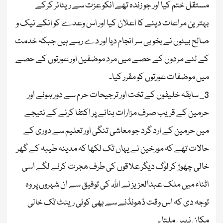
مستقل ختم کیا اور جو زندہ تھے انکو عزت سے ریٹائر کرکے
بہترین مراعات دینے کا اعلان کیا اور اس وعدے کو انکے نیک و
صالح بیٹوں نے بخوبی سر انجام دیا اور دے رہے ہیں جبکہ خدمت
کے لئے مردوں کے حصے میں مرد موضفین اور عورتوں کے حصے
میں موضفات عورتوں کو مقرر کیا۔
3_ سابقہ خلیفوں کے تخت اور ترجیحات حرم سے دور ہونے اور
حرمین کے قریب صرف مزارات بنانے پر اکتفا کرنے کے نتیجے
میں حرمین کے ارد گرد جو معاشی تنگی اور تعلیم سے دوری کے
حالات تھے کہ مورخین نے یہاں تک لکھا کہ مدینہ طیبہ کے گھر
خالی چھوڑ کر لوگ دیگر علاقوں کی طرف ھجرت کرنے لگے اسی
اثناء میں ملک عبدالعزیز نے اللہ کی توفیق سے ان شہروں پر وہ
توجہ دی کہ اس وقت ڈھونڈنے سے بھی کوئی رینٹ تک خالی
مکان نہیں ملتا ۔