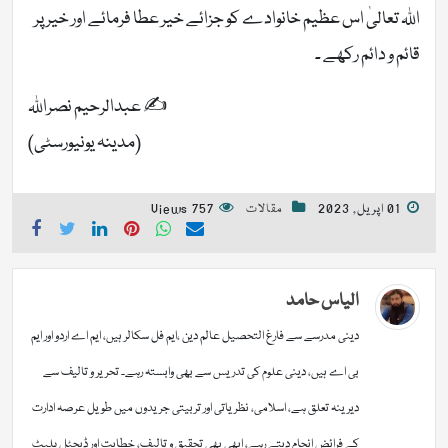
اللہ تعالیٰ اس عظیم خانوادے کو جزائے خیر عطا فرمائے اور خیر پر
قائم و دائم رکھے ۔
✍️ عبدالرحیم نصراللہ
(مدینہ یونیورسٹی)
01 اپریل, 2023
مقالات
757 Views
الیاس حامد
دینی مدرسے سے فارغ التحصیل عالم دین ،ایم فل سکالر ہیں، ایم اے اردو اور ایم
بی اے ہیں، دینی علوم کی تدریس سے بھی وابستہ رہے۔ تحریر و تالیف سے
دیرینہ تعلق ہے، اسلامی، نظریاتی اور تربیتی جریدوں میں طویل عرصہ ادارت
کے فرائض انجام دیتے رہے، ابھی بھی تحقیق و تالیف، خطابت اور ڈیجٹل پلیٹ