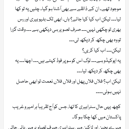
موجود تھے۔ ان کے ذائقے سے بھی آشنا ہو گیا۔ چلیں یہ تو کھا
لیا۔۔۔ لیکن اب کیا کیا جائے؟ ہاں، ابھی تک بلیوبیری اور رس
بھری تو چکھی نہیں۔۔۔ صرف تصویر ہی دیکھی ہے ۔۔۔ وقت گزرا
تو وہ بھی چکھ کر دیکھ لی۔۔۔
لیکن۔۔۔ اب کیا کریں؟
یہ ایوکیڈو ہے۔۔۔ لوگ اس کو سوپر فوڈ کہتے ہیں۔۔۔ اچھا۔۔۔ یہ
بھی چکھ کر دیکھ لیا۔۔۔
لیکن اب؟ فلاں فلاں پھل اور فلاں فلاں نعمت تو ابھی حاصل
نہیں ہوئی۔۔۔۔
کچھ یہی حال سٹرابیری کا تھا، جس کو آج تقریباً ہر امیر و غریب
پاکستان میں کھا چکا ہو گا۔
میرے بچپن اور لڑکپن میں سٹرابیری صرف تصاویر میں پائی جاتی