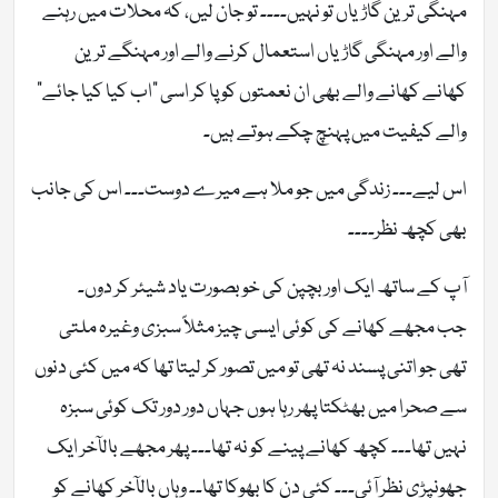
مہنگی ترین گاڑیاں تو نہیں۔۔۔۔ تو جان لیں، کہ محلات میں رہنے
والے اور مہنگی گاڑیاں استعمال کرنے والے اور مہنگے ترین
کھانے کھانے والے بھی ان نعمتوں کو پا کر اسی “اب کیا کیا جائے”
والے کیفیت میں پہنچ چکے ہوتے ہیں۔
اس لیے۔۔۔ زندگی میں جو ملا ہے میرے دوست۔۔۔ اس کی جانب
بھی کچھ نظر۔۔۔۔
آپ کے ساتھ ایک اور بچپن کی خوبصورت یاد شیئر کر دوں۔
جب مجھے کھانے کی کوئی ایسی چیز مثلاً سبزی وغیرہ ملتی
تھی جو اتنی پسند نہ تھی تو میں تصور کر لیتا تھا کہ میں کئی دنوں
سے صحرا میں بھٹکتا پھر رہا ہوں جہاں دور دور تک کوئی سبزہ
نہیں تھا۔۔۔ کچھ کھانے پینے کو نہ تھا۔۔۔ پھر مجھے بالآخر ایک
جھونپڑی نظر آئی۔۔۔ کئی دن کا بھوکا تھا۔۔ وہاں بالآخر کھانے کو