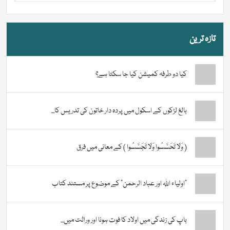
تازہ ترین
کیا دو طرفہ کمیشن کیا جا سکتا ہے؟
بالغ لڑکوں کے اسکول میں پردہ دار خاتون کی تدریس کا...
( وَلَا تَحَسَّسُوا وَلَا تَجَسَّسُوا ) کے معانی میں فرق
“اولیاء اللہ اور عباد الرحمن” کے موضوع پر مستند کتاب
باپ کی زندگی میں اولاد کا فوت ہونا اور وراثت میں...