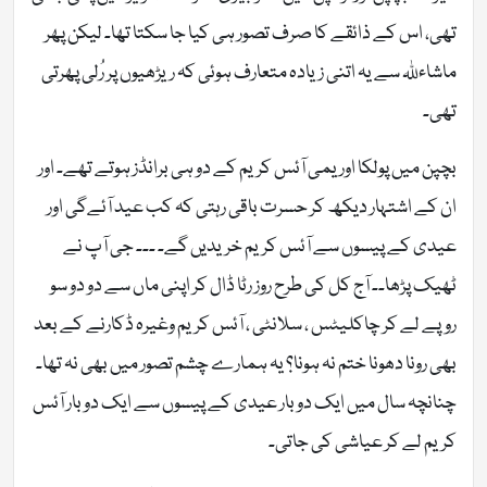
تھی، اس کے ذائقے کا صرف تصور ہی کیا جا سکتا تھا۔ لیکن پھر
ماشاءللہ سے یہ اتنی زیادہ متعارف ہوئی کہ ریڑھیوں پر رُلی پھرتی
تھی۔
بچپن میں پولکا اور یمی آئس کریم کے دو ہی برانڈز ہوتے تھے۔ اور
ان کے اشتہار دیکھ کر حسرت باقی رہتی کہ کب عید آئےگی اور
عیدی کے پیسوں سے آئس کریم خریدیں گے۔ ۔۔۔ جی آپ نے
ٹھیک پڑھا۔۔ آج کل کی طرح روز رٹا ڈال کر اپنی ماں سے دو دو سو
روپے لے کر چاکلیٹس ، سلانٹی ، آئس کریم وغیرہ ڈکارنے کے بعد
بھی رونا دھونا ختم نہ ہونا؟ یہ ہمارے چشم تصور میں بھی نہ تھا۔
چنانچہ سال میں ایک دو بار عیدی کے پیسوں سے ایک دو بار آئس
کریم لے کر عیاشی کی جاتی۔