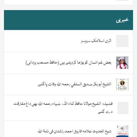
خبریں
اثری اسلامک سروسز
بعض غم انسان کو بوڑھا کردیتے ہیں (حافظ مصعب یزدانی)
الشيخ أبو بكر صديق السلفي رحمہ اللہ وفات پاگئے
فضیلة الشيخ مولانا حافظ ثناء اللّٰه ضیاء رحمہ اللہ بھی داغ مفارقت
دے گئے
شیخ الحدیث علامہ فاروق احمد راشدی فی ذمۃ اللہ