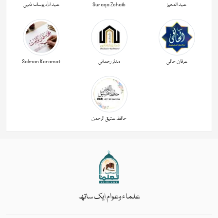
عبد المعیز
Suraqa Zohaib
عبد اللہ یوسف ذہبی
عرفان حافی
مدثر رحمانی
Salman Karamat
حافظ عتیق الرحمن
علماء وعوام ایک ساتھ