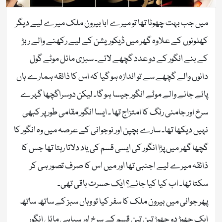
میں جب بہت چھوٹا تھا تو میرے ابا بیرون ملک میرے لیے دیگر
کھلونوں کے علاوہ گھر میں ڈیکوریشن کے لیے رکھنے والے ربڑ
کے بنے انگور کے دو عدد گچھے لائے۔ سبزی مائل موٹے گول
دانوں والے گچھے سے تو اندازہ ہو گیا کہ اس کا ذائقہ ہمارے ہاں
پائے جانے والے موٹے انگور جیسا ہو گا۔ لیکن دوسراگچھا گہرے
سرخ اور جامنی رنگ کا امتزاج تھا ۔ ایسا انگور مقامی طور پر کبھی
نہیں دیکھا تھا۔ سارے بچپن اور نوجوانی کے عرصہ میں وہ انگور کا
گچھا گھر میں پڑا انگور کی ایسی قسم کی یاد دلاتا رہتا تھا جس کا
ذائقہ میرے لیے اجنبی تھا اور میں اس کا صرف تصور ہی کر
سکتا تھا۔ اب کیا کیا جائے؟ ایک حسرت باقی تھی۔
پھر جوانی میں بیرون ملک کا سفر کیا تو وہاں سبز کے ساتھ ساتھ
ایک چھوڑ دو چھوڑ تین تین قسم کے سرخ اور سیاہی مائل انگور