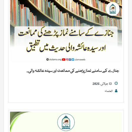
جنازے کے سامنے نماز پڑھنے کی ممانعت اور سیدہ عائشہ والی...
13 جولائی, 2026
العلماء