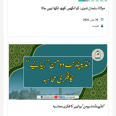
مولانا سلمان ندوی : کیا لکھوں کچھ لکھا نہیں جاتا
30 جون, 2026
العلماء
“انڈیپنڈنٹ وومن” بیانیے کا فکری محاسبہ