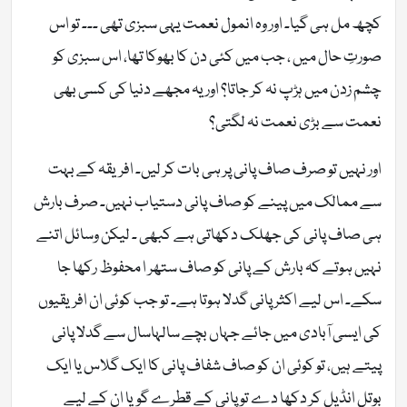
کچھ مل ہی گیا۔ اور وہ انمول نعمت یہی سبزی تھی ۔۔۔ تو اس
صورتِ حال میں ، جب میں کئی دن کا بھوکا تھا، اس سبزی کو
چشم زدن میں ہڑپ نہ کر جاتا؟ اور یہ مجھے دنیا کی کسی بھی
نعمت سے بڑی نعمت نہ لگتی؟
اور نہیں تو صرف صاف پانی پر ہی بات کر لیں۔ افریقہ کے بہت
سے ممالک میں پینے کو صاف پانی دستیاب نہیں۔ صرف بارش
ہی صاف پانی کی جھلک دکھاتی ہے کبھی ۔ لیکن وسائل اتنے
نہیں ہوتے کہ بارش کے پانی کو صاف ستھر ا محفوظ رکھا جا
سکے۔ اس لیے اکثر پانی گدلا ہوتا ہے۔ تو جب کوئی ان افریقیوں
کی ایسی آبادی میں جائے جہاں بچے سالہاسال سے گدلا پانی
پیتے ہیں، تو کوئی ان کو صاف شفاف پانی کا ایک گلاس یا ایک
بوتل انڈیل کر دکھا دے تو پانی کے قطرے گویا ان کے لیے