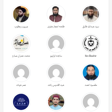
سید عبداللہ طارق
طلحہ اعجاز علوی
صہیب یعقوب
Ibn Bashir
ساجدہ ابراہیم
محمد عمران صارم
مقصود احمد
عبد القدوس راشد
عمر حیات