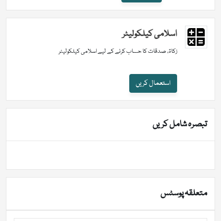
اسلامی کیلکولیٹر
زکاۃ، صدقات کا حساب کرنے کے لیے اسلامی کیلکولیٹر
استعمال کریں
تبصرہ شامل کریں
متعلقہ پوسٹس