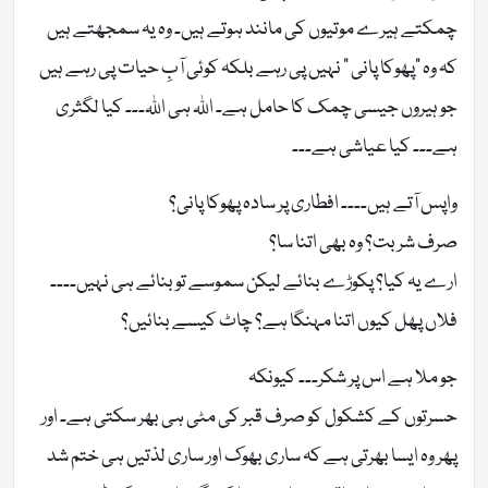
چمکتے ہیرے موتیوں کی مانند ہوتے ہیں۔ وہ یہ سمجھتے ہیں
کہ وہ “پھوکا پانی ” نہیں پی رہے بلکہ کوئی آبِ حیات پی رہے ہیں
جو ہیروں جیسی چمک کا حامل ہے۔ اللہ ہی اللہ۔۔۔ کیا لگثری
ہے۔۔۔ کیا عیاشی ہے۔۔۔
واپس آتے ہیں۔۔۔۔ افطاری پر سادہ پھوکا پانی؟
صرف شربت؟ وہ بھی اتنا سا؟
ارے یہ کیا؟ پکوڑے بنائے لیکن سموسے تو بنائے ہی نہیں۔۔۔۔
فلاں پھل کیوں اتنا مہنگا ہے؟ چاٹ کیسے بنائیں؟
جو ملا ہے اس پر شکر۔۔۔ کیونکہ
حسرتوں کے کشکول کو صرف قبر کی مٹی ہی بھر سکتی ہے۔ اور
پھر وہ ایسا بھرتی ہے کہ ساری بھوک اور ساری لذتیں ہی ختم شد