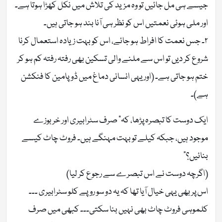
جیسے ہی مل جائیں تو وہ مزید کی تلاش میں نکل کھڑا ہوتا ہے۔
اور ملی ہوئی نعمتیں اس کو نظر ہی آنا بند ہو جاتی ہیں۔
۲۔ جس نعمت کا افراط ہو جائے، اس کو بہت زیادہ استعمال کرنا
شروع کر دیں تو اس سے ملنے والی تسکین بھی رفتہ رفتہ کم ہو کر
ختم ہو جاتی ہے۔ (اور یہی انسانی دماغ میں ڈوپامین کا فنکشن
ہے)۔
ایک دوست کا تبصرہ پڑھا، کہ” صرف سٹرابیری اور خربوزے
موجود ہیں، جبکہ کیلے تو بہت مہنگے ہیں۔ فروٹ چاٹ کیسے
بنائیں؟”
(اگرچہ دوست نے اس تبصرے سے رجوع کر لیا)
اس پر بھی یہی خیال آیا تھا کہ یہ دو سو روپے کلو سٹرابیری ۔۔۔
کلموہی فروٹ چاٹ بھی نہیں بنا سکتی۔۔۔ کبھی میں صرف