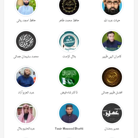
حیات عبد اللہ
حافظ محمد طاھر
حافظ امجد ربانی
کامران الہی ظہیر
بلال کرامت
محمد سلیمان جمالی
افضل ظہیر جمالی
ڈاکٹر شاہ فیض
عبد العزیز آزاد
عمیر رمضان
Yasir Masood Bhatti
عبدالحليم بلال