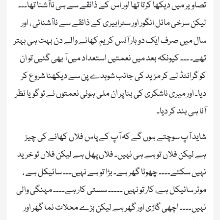
تصاویر میں دیکھا کرتا تھا اور اس کے ذائقے سے ہی ناآشنا تھا۔۔۔
لیکن سرخی مائل انگور اور سٹرابیری کے ذائقے سے ناآشنائی ، اور
سال میں صرف ایک دو بار آئس کریم کھانے والے دن بہت ہی بہتر
تھے۔ ۔۔۔ کیونکہ بعد میں نعمتیں استعداد میں آ بھی گئیں تو ان
کو گرانٹڈ لے کر مزید کی جانب شوہدے پن سے دیکھنا شروع کر
دیا۔ اور میری ناشکری کی بنا پر ان ملی ہوئی نعمتوں نے تو گویا نظر
آنا ہی بند کر دیا۔
شاید آپ سوچتے ہوں گے کہ آپ کے پاس فلاں کھانے کی چیز
ہے لیکن فلاں تو ہے ہی نہیں۔ فلاں پھل ہے لیکن فلاں تو خرید
نہیں سکتے۔۔۔۔ چھوٹا گھر ہے۔ بڑا تو ہے نہیں۔۔۔ سائیکل ہے ،
موٹر سائیکل ہے، کار تو نہیں ۔۔۔۔۔ سستی کار ہے۔۔۔۔ مہنگی والی
نہیں۔۔۔۔ اچھی گاڑی اور گھر ہے لیکن بڑے محلات نما گھر اور