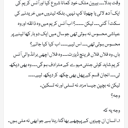
وقت بدلا۔۔۔ بیرون ملک خود کمانا شروع کیا اور آئس کریم کی
ایک آدھ لالی یا چھوٹا کپ نہیں، بلکہ لیٹروں میں خریدنے کی
سکت آ گئی۔۔۔ لیکن ۔۔۔۔۔؟ اب آئس کریم میں وہ ذائقہ اور وہ
عیاشی محسوس نہ ہوتی تھی جو سال میں ایک دو بار کھا لینے پر
محسوس ہوتی تھی۔۔۔ اس لیے۔۔۔۔ اب کیا کیا جائے؟
ہاں، وہ فلاں فلاں فرینچ ڈیزرٹ۔۔۔ وہ فلاں اچھی برانڈ والی آئس
کریم شاید کوئی جنتی میوے کے مترادف ہو گی۔۔۔ وہ بھی دیکھ
لی۔۔۔ انجان قسم کے پھل بھی چکھ کر دیکھ لیے۔۔۔۔
لیکن نہ بچپن جیسا مزہ، نہ تسلی اور نہ تسکین۔
وجہ؟
وجہ یہ کہ
۱۔ انسان ان چیزوں کے پیچھے بھاگتا رہتا ہے جو ابھی نہ ملی ہوں۔