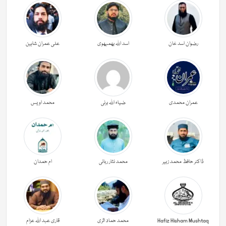
رضوان اسد خان
اسد اللہ بھمبھوی
علی عمران شاہین
عمران محمدی
ضیاء اللہ برنی
محمد اویس
ڈاکٹر حافظ محمد زبیر
محمد نثار ربانی
ام حمدان
Hafiz Hisham Mushtaq
محمد حماد اثری
قاری عبد اللہ عزام