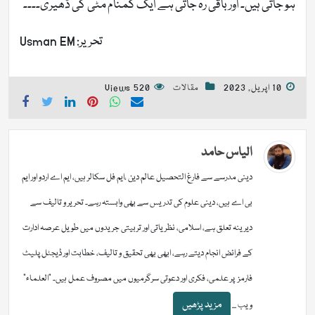
ہو جاتی ہیں۔ اور باقی رہ جاتی ہے ایک گمنام مٹی کی ڈھیری۔۔۔۔
تحریر: Usman EM
10 اپریل, 2023
مقالات
520 Views
الیاس حامد
دینی مدرسے سے فارغ التحصیل عالم دین ،ایم فل سکالر ہیں، ایم اے اردو اور ایم
بی اے ہیں، دینی علوم کی تدریس سے بھی وابستہ رہے۔ تحریر و تالیف سے
دیرینہ تعلق ہے، اسلامی، نظریاتی اور تربیتی جریدوں میں طویل عرصہ ادارت
کے فرائض انجام دیتے رہے، ابھی بھی تحقیق و تالیف، خطابت اور ڈیجٹل پلیٹ
فارمز پر علمی، فکری اور دعوتی سرگرمیوں میں مصروف عمل ہیں۔ "العلماء"
مزید پڑھیں
ویب ...