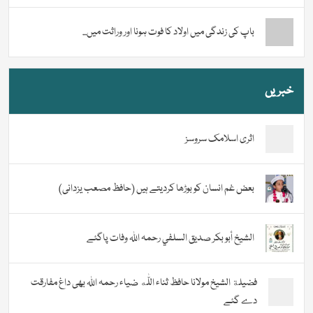
باپ کی زندگی میں اولاد کا فوت ہونا اور وراثت میں...
خبریں
اثری اسلامک سروسز
بعض غم انسان کو بوڑھا کردیتے ہیں (حافظ مصعب یزدانی)
الشيخ أبو بكر صديق السلفي رحمہ اللہ وفات پاگئے
فضیلة الشيخ مولانا حافظ ثناء اللّٰه ضیاء رحمہ اللہ بھی داغ مفارقت
دے گئے