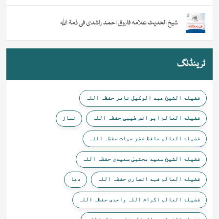
شیخ الحدیث علامہ فاروق احمد راشدی فی ذمۃ اللہ
ٹرینڈنگ
فضیلۃ الشیخ عبد الوکیل ناصر حفظہ اللہ
فضیلۃ العالم ابو انس طیبی حفظہ اللہ
نماز
فضیلۃ العالم حافظ خضر حیات حفظہ اللہ
فضیلۃ الشیخ سعید مجتبیٰ سعیدی حفظہ اللہ
فضیلۃ العالم فہد انصاری حفظہ اللہ
دعا
فضیلۃ العالم اکرام اللہ واحدی حفظہ اللہ