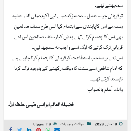
سمجھتے تھے۔
تو قربانی جیسا عمل سنت مؤکدہ ہے نبی اکرم صلی الله علیہ
وسلم نے اس کا پابندی سے اہتمام کیا اسی طرح سلف صالحین
بھی اس کا اہتمام کرتے تھے بعض کبار سلف صالحین اس لئے
قربانی ترک کرتے کہ لوگ اسے واجب نہ سمجھ لیں۔
اس لئے ہر صاحب استطاعت کو قربانی کا اہتمام کرنا چاہیے ہے
کہ امام شافعی اسے سنت کا موقف رکھنے کے باوجود ترک کرنا
ناپسند کرتے تھے۔
والله أعلم بالصواب
فضیلۃ العالم ابو انس طیبی حفظہ اللہ
18 مئی, 2026
سوالات و جوابات
116 Views