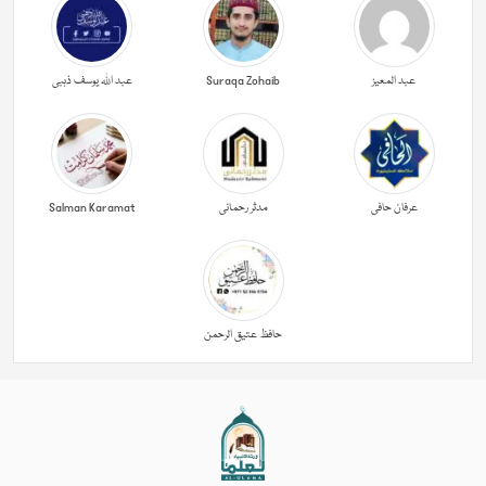
عبد المعیز
Suraqa Zohaib
عبد اللہ یوسف ذہبی
عرفان حافی
مدثر رحمانی
Salman Karamat
حافظ عتیق الرحمن