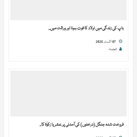
باپ کی زندگی میں اولاد کا فوت ہونا اور وراثت میں...
07 اگست, 2026
العلماء
فروخت شدہ جنگل (درختوں) کی آمدنی پر عشر یا زکوٰۃ کا...