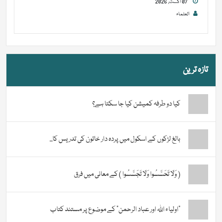
07 اگست, 2026
العلماء
تازہ ترین
کیا دو طرفہ کمیشن کیا جا سکتا ہے؟
بالغ لڑکوں کے اسکول میں پردہ دار خاتون کی تدریس کا...
( وَلَا تَحَسَّسُوا وَلَا تَجَسَّسُوا ) کے معانی میں فرق
“اولیاء اللہ اور عباد الرحمن” کے موضوع پر مستند کتاب