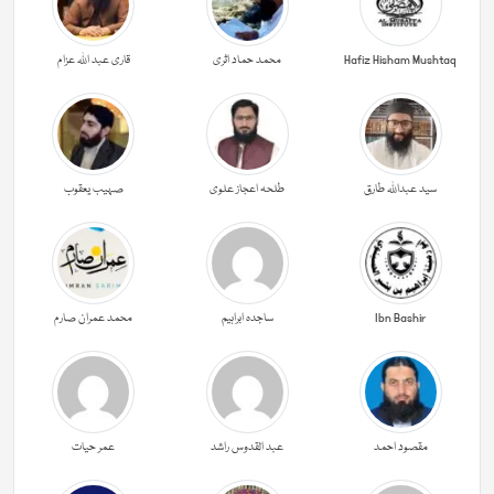
Hafiz Hisham Mushtaq
محمد حماد اثری
قاری عبد اللہ عزام
سید عبداللہ طارق
طلحہ اعجاز علوی
صہیب یعقوب
Ibn Bashir
ساجدہ ابراہیم
محمد عمران صارم
مقصود احمد
عبد القدوس راشد
عمر حیات