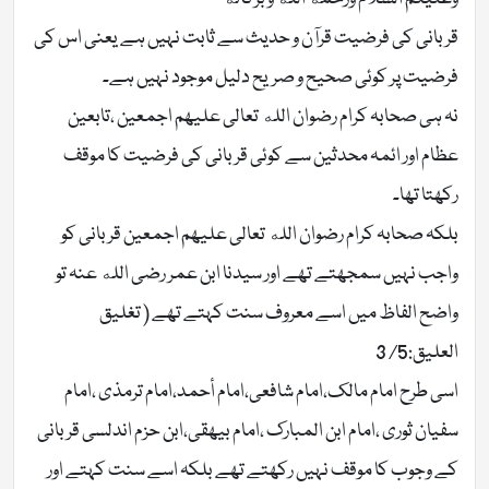
قربانی کی فرضیت قرآن و حدیث سے ثابت نہیں ہے یعنی اس کی
فرضیت پر کوئی صحیح و صریح دلیل موجود نہیں ہے۔
نہ ہی صحابہ کرام رضوان الله تعالی علیھم اجمعین ،تابعین
عظام اور ائمہ محدثین سے کوئی قربانی کی فرضیت کا موقف
رکھتا تھا۔
بلکہ صحابہ کرام رضوان الله تعالی علیھم اجمعین قربانی کو
واجب نہیں سمجھتے تھے اور سیدنا ابن عمر رضی الله عنہ تو
واضح الفاظ میں اسے معروف سنت کہتے تھے ( تغليق
العليق:5/ 3
اسی طرح امام مالک،امام شافعی،امام أحمد،امام ترمذی ،امام
سفیان ثوری ،امام ابن المبارک ،امام بیھقی،ابن حزم اندلسی قربانی
کے وجوب کا موقف نہیں رکھتے تھے بلکہ اسے سنت کہتے اور