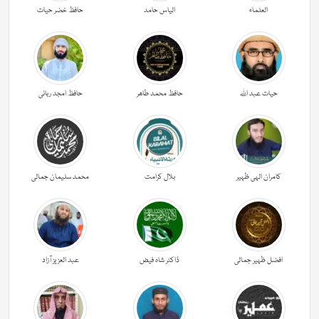
العلماء
الیاس حامد
حافظ خضر حیات
حیات عبد اللہ
حافظ محمد طاھر
حافظ امجد ربانی
کامران الہی ظہیر
بلال کرامت
محمد سلیمان جمالی
افضل ظہیر جمالی
ڈاکٹر شاہ فیض
عبد العزیز آزاد