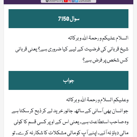
سوال 7150
السلام علیکم و رحمۃ اللہ وبرکاتہ
شیخ قربانی کی فرضیت کے لیے کیا ضروری ہے؟ یعنی قربانی
کس شخص پر فرض ہے؟
جواب
وعلیکم السلام و رحمۃ اللہ وبرکاتہ
جو انسان بھی آسانی کے ساتھ جانور خرید لے کر ذبح کر سکتا ہے
وہ صاحب استطاعت ہے۔ یعنی اس کے اوپر کسی قسم کا کوئی
مالی دباؤ نہ آئے۔ اپنے آپ کو مالی مشکلات کا شکار نہ کرے۔ تو