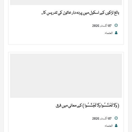
بالغ لڑکوں کے اسکول میں پردہ دار خاتون کی تدریس کا...
07 اگست, 2026
العلماء
( وَلَا تَحَسَّسُوا وَلَا تَجَسَّسُوا ) کے معانی میں فرق
07 اگست, 2026
العلماء