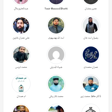
عمیر رمضان
Yasir Masood Bhatti
عبدالحليم بلال
رضوان اسد خان
اسد اللہ بھمبھوی
علی عمران شاہین
عمران محمدی
ضیاء اللہ برنی
محمد اویس
ڈاکٹر حافظ محمد زبیر
محمد نثار ربانی
ام حمدان