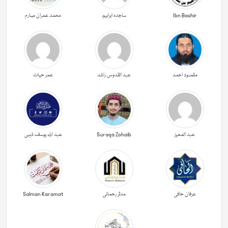
Ibn Bashir
ساجدہ ابراہیم
محمد عمران صارم
مقصود احمد
عبد القدوس راشد
عمر حیات
عبد المعیز
Suraqa Zohaib
عبد اللہ یوسف ذہبی
عرفان حافی
مدثر رحمانی
Salman Karamat