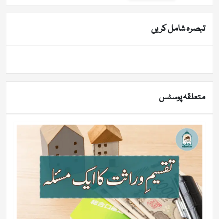
تبصرہ شامل کریں
متعلقہ پوسٹس