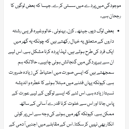
موجودگی میں پردے میں سستی کرے، جیسا کہ بعض لوگوں کا
رجحان ہے۔
بعض لوگ دیور، جیٹھ، کزن، بہنوئی ، خالو وغیرہ قریبی رشتہ
داروں کے متعلق یہ خیال رکھتے ہیں کہ چونکہ یہ گھر میں
ایک فرد کی طرح ہوتے ہیں، لہذا پردہ کرنا مشکل ہے، اس لیے
ان سے بےپردگی میں گنجائش ہونی چاہیے۔ حالانکہ ہم
سمجھتے ہیں کہ ایسی صورت میں احتیاط کی زیادہ ضرورت
ہے، کیونکہ یہاں فتنے میں مبتلا ہونے کا خطرہ و اندیشہ
نسبتا زیادہ ہے، اس لئے کہ ایسے لوگوں کے لیے عورت کے
پاس جانا اور اس سے خلوت کرنا قدرے آسانی کے ساتھ
ممکن ہے، کیونکہ گھر میں ہونے کی وجہ سے اس پر کوئی
انکار بھی نہیں کر سکتا، اس کے مقابلے میں اجنبی آدمی کے