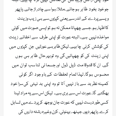
خود اپنی آرا ئش وز یبا ئش کی نمائش نہیں کر نا چا ہیے، البتہ
جو خود بخو د ظا ہر ہو جائے ،مثلا: ہوا سے چادر اڑ جائے، یا پھر
ویسے پردے کے اندر سے یعنی کپڑوں سے ہی زیب وزینت
کااظہار ہو، جسے چھپانا ممکن نہ ہو، تو ايسی صورت میں کوئی
مواخذہ نہیں ہے۔ البتہ عورت کو اپنی طرف سے اخفائے زینت
کی کوشش کرنی چا ہیے، لیکن ظاہر ہے عورتیں جن کپڑو ں میں
اپنی زینت کی کو چھپائیں گی وہ تو بہر حال ظا ہر ہی ہو ں
گے، ان کا قدوقا مت ڈیل ڈول اور جسما نی تنا سب تو ان میں
محسو س ہو گا، لہذا تمام تحفظا ت کے با و جو د اگر کو ئی
کمینہ نظر بد سے با ز نہیں آتا تو وہ اپنی بد نیتی کی سزا خو د
بھگتے گا، عورت اس سے بری ہے۔ لیکن اس سے یہ مراد لینا
کسی طور درست نہیں کہ عورت جان بوجھ کرپردے میں تساہل
کرے، یا پھر دیور، جیٹھ، بہنوئی، کزن وغیرہ رشتہ داروں کی