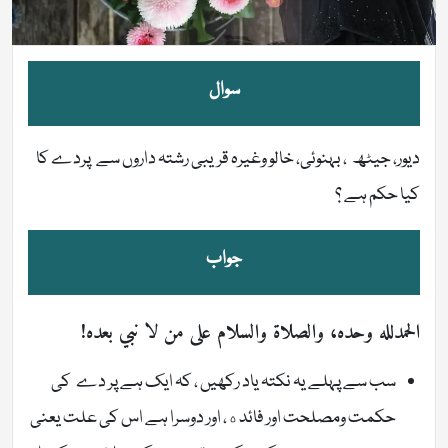
سوال
دیور، جیٹھ ، بہنوئی، خالو وغیرہ قریبی رشتہ داروں سے پردے کا
کیا حکم ہے ؟
جواب
الحمدلله وحده، والصلاة والسلام على من لا نبي بعده!
سب سے پہلے یہ نکتہ یاد رکھیں ، کہ ایک ہے پر دے کی
حکمت ومصلحت اور فائده، اور دوسرا ہے اس کی علت یعنی