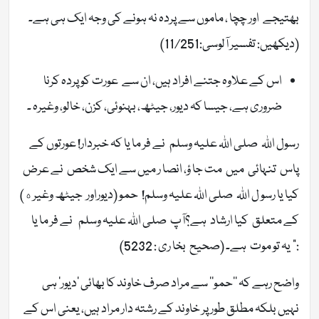
بھتیجے اور چچا ، ماموں سے پردہ نہ ہونے کی وجہ ایک ہی ہے۔
(دیکھیں: تفسیر آلوسی:11/251)
اس کے علاوہ جتنے افراد ہیں، ان سے عورت کو پردہ کرنا
ضروری ہے، جیسا کہ دیور، جیٹھ، بہنوئی، کزن، خالو، وغیرہ ۔
رسول اللہ صلی اللہ علیہ وسلم نے فر ما یا کہ خبردار! عورتوں کے
پاس تنہائی میں مت جا ؤ، انصا ر میں سے ایک شخص نے عرض
کیا یا رسو ل اللہ صلی اللہ علیہ وسلم! حمو (دیوراور جیٹھ وغيره)
کے متعلق کیا ارشاد ہے؟آپ صلی اللہ علیہ وسلم نے فر ما یا
:” یہ تو موت ہے۔ (صحیح بخا ری : 5232)
واضح رہے کہ ’’حمو‘‘ سے مراد صرف خاوند کا بھائی ’دیور‘ ہی
نہیں بلکہ مطلق طور پر خاوند کے رشتہ دار مراد ہیں، یعنی اس کے