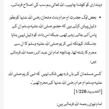
دینداری کو کچلنا چاہیے۔ اللہ تعالی ہم سب کی اصلاح فرمائے۔
بعض لوگ حضرتِ امِ حرام بنت ملحان رضی اللہ عنہا کو بطور
دلیل پیش کرتے ہیں کہ حضور صلی اللہ علیہ وسلم ان کے
پاس آتے جاتے رہتے تھے، جبکہ اس بات کو دلیل نہیں بنایا
جاسکتا، کیونکہ نبی کریم صلی اللہ علیہ وسلم کا ان سے
محرم کا رشتہ تھا، چنانچہ امام ابن عبد البر رحمہ اللہ فرماتے
ہیں:
’کسی مسلمان کے ہاں ذرہ بھی شک نہیں کہ نبی کریم صلی اللہ
علیہ وسلم ام حرام رضی اللہ عنہا کے محرم تھے‘۔
[التمهيد:1/226]
امام نووی رحمہ اللہ فرماتے ہیں: