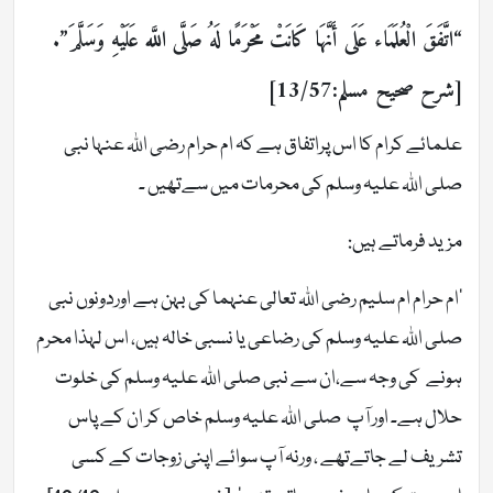
“اتَّفَقَ الْعُلَمَاء عَلَى أَنَّهَا كَانَتْ مَحْرَمًا لَهُ صَلَّى اللَّه عَلَيْهِ وَسَلَّمَ”.
[شرح صحيح مسلم:13/57]
علمائے کرام کا اس پراتفاق ہے کہ ام حرام رضی اللہ عنہا نبی
صلی اللہ علیہ وسلم کی محرمات میں سےتھیں ۔
مزید فرماتے ہیں:
’ام حرام ام سلیم رضی اللہ تعالی عنہما کی بہن ہے اوردونوں نبی
صلی اللہ علیہ وسلم کی رضاعی یا نسبی خالہ ہیں، اس لہذا محرم
ہونے کی وجہ سے،ان سے نبی صلی اللہ علیہ وسلم کی خلوت
حلال ہے۔ اور آپ صلی اللہ علیہ وسلم خاص کر ان کے پاس
تشریف لے جاتےتھے ، ورنہ آپ سوائے اپنی زوجات کے کسی