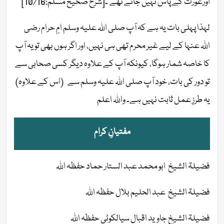
اورعورت کے پاس نہیں جاتے تھے‘۔[شرح صحيح مسلم:10/16]
لہذا پہلی بات یہ ہے کہ آپ صلی اللہ علیہ وسلم امِ حرام رضی
اللہ عنہا کے لیے غیر محرم تھی ہی نہیں، اور اگر ہوں بھی تو یہ آپ
کا خاصہ شمار ہوگا، کیونکہ آپ کے علاوہ دیگر کسی صحابی سے
تو دور کی بات، خود آپ صلی اللہ علیہ وسلم سے (اس کے علاوہ)
یہ طرزِ عمل ثابت نہیں ہے۔ واللہ اعلم
مفتیانِ کرام
فضیلۃ الشیخ ابو محمد عبد الستار حماد حفظہ اللہ
فضیلۃ الشیخ عبد الحلیم بلال حفظہ اللہ
فضیلۃ الشیخ جاوید اقبال سیالکوٹی حفظہ اللہ