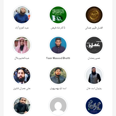
افضل ظہیر جمالی
ڈاکٹر شاہ فیض
عبد العزیز آزاد
عمیر رمضان
Yasir Masood Bhatti
عبدالحليم بلال
رضوان اسد خان
اسد اللہ بھمبھوی
علی عمران شاہین