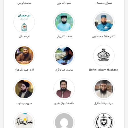
عمران محمدی
ضیاء اللہ برنی
محمد اویس
ڈاکٹر حافظ محمد زبیر
محمد نثار ربانی
ام حمدان
Hafiz Hisham Mushtaq
محمد حماد اثری
قاری عبد اللہ عزام
سید عبداللہ طارق
طلحہ اعجاز علوی
صہیب یعقوب