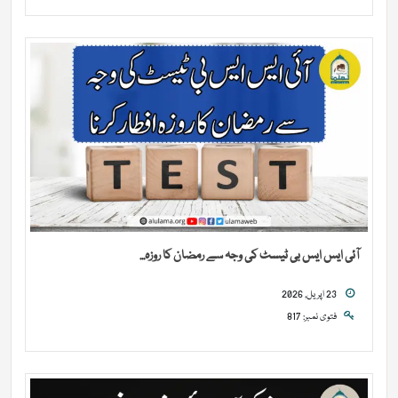
آئی ایس ایس بی ٹیسٹ کی وجہ سے رمضان کا روزہ...
23 اپریل, 2026
فتوی نمبر: 817