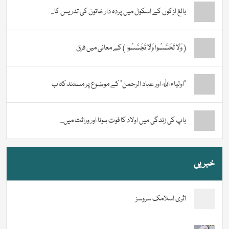
بالغ لڑکوں کے اسکول میں پردہ دار خاتون کی تدریس کا...
( وَلَا تَحَسَّسُوا وَلَا تَجَسَّسُوا ) کے معانی میں فرق
“اولیاء اللہ اور عباد الرحمن” کے موضوع پر مستند کتاب
باپ کی زندگی میں اولاد کا فوت ہونا اور وراثت میں...
خبریں
اثری اسلامک سروسز