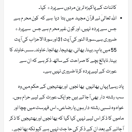
کائنات کے پاکیزہ ترین مردوں سے پرده كیا۔
اللہ تعالیٰ نے قرآن مجید میں بتا دیا ہے کہ کون محر م ہے
جس سے پردہ نہیں، اور کو ن غیر محر م ہے جس سےپرده
ضروری ہے۔سورۃ النور کی آیت 31اور سورۃ الاحزاب کی آیت
55 میں باپ، بیٹا، بھائی، بھتیجا، بھانجا، خاوند، سسر،خاوند کا
بیٹا، نابالغ بچے کا صراحت کے ساتھ ذکر ہے کہ ان سے
عورت کے لیے پردہ کرنا ضروری نہیں ہے۔
یاد رہے! یہاں بھائیوں بھا نجوں اور بھتیجوں کے حکم میں وہ
سب رشتہ دار بھی آجا تے ہیں جو ایک عورت کے لیے حرام ہوں،
خواہ وہ نسبی رشتہ دار ہوں یا رضاعی۔ اس فہرست میں چچا اور
ماموں کا ذکر اس لیے نہیں کیا گیا کہ بھا نجوں اور بھتیجوں کا ذکر
آجانے کے بعد ان کے ذکر کی حا جت نہیں ہے کیو نکہ بھا نجے ،