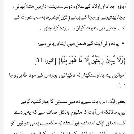
آباؤ و اجداد اور اولاد کے علاوہ دوسرے رشتہ دار ہیں مثلاً بھائی ،
چچا، بھتیجے اور چچا کے بیٹے (کزن ) وغیرہ، یہ سب عورت کے
لئے اجنبی ہیں، عورت کو ان سے پردہ کرنا چاہیے۔
پردہ والی آیت کے ضمن میں ارشادِ ربانی ہے:
{وَلَا يُبْدِينَ زِينَتَهُنَّ إِلَّا مَا ظَهَرَ مِنْهَا} [النور: 31]
’خواتین اپنا بنا ؤ سنگھا ر نہ دکھا ئیں بجز اس کے خو د ظا ہر ہو جا
ئے ‘۔
بعض لوگ اس آیت سے پردہ میں سستی کا جواز کشیدکرتے
ہیں،حالانکہ اس آیت کا مفہوم بالکل صاف ہے کہ یہ پر دے
کے متعلق ایک امتناعى اوراستثنائى حكم ہے، یعنی عورتوں کو