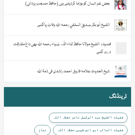
بعض غم انسان کو بوڑھا کردیتے ہیں (حافظ مصعب یزدانی)
الشيخ أبو بكر صديق السلفي رحمہ اللہ وفات پاگئے
فضیلة الشيخ مولانا حافظ ثناء اللّٰه ضیاء رحمہ اللہ بھی داغ مفارقت
دے گئے
شیخ الحدیث علامہ فاروق احمد راشدی فی ذمۃ اللہ
ٹرینڈنگ
فضیلۃ الشیخ عبد الوکیل ناصر حفظہ اللہ
فضیلۃ العالم ابو انس طیبی حفظہ اللہ
نماز