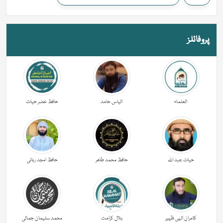
پروفائلز
العلماء
الیاس حامد
حافظ خضر حیات
حیات عبد اللہ
حافظ محمد طاھر
حافظ امجد ربانی
کامران الہی ظہیر
بلال کرامت
محمد سلیمان جمالی