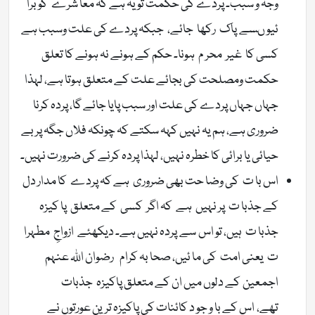
وجہ و سبب۔ پردے کی حکمت تو یہ ہے کہ معا شرے کو برا
ئیو ںسے پاک رکھا جائے، جبکہ پردے کی علت وسبب ہے
کسی کا غیر محر م ہونا۔ حکم کے ہونے نہ ہونے کا تعلق
حکمت ومصلحت کی بجائے علت کے متعلق ہوتا ہے، لہذا
جہاں جہاں پردے کی علت اور سبب پایا جائے گا، پردہ کرنا
ضروری ہے، ہم یہ نہیں کہہ سکتے کہ چونکہ فلاں جگہ پر بے
حیائی یا برائی کا خطرہ نہیں، لہذا پردہ کرنے کی ضرورت نہیں۔
اس با ت کی وضا حت بھی ضروری ہے کہ پردے کا مدار دل
کے جذبا ت پر نہیں ہے کہ اگر کسی کے متعلق پا کیزہ
جذبا ت ہیں، تو اس سے پردہ نہیں ہے۔ دیکھئے ازواجِ مطہرا
ت یعنی امت کی ما ئیں، صحا بہ کرام رضوان اللہ عنہم
اجمعین کے دلوں میں ان کے متعلق پاکیزہ جذبات
تھے، اس کے با و جو د کائنات کی پاکیزہ ترین عورتوں نے