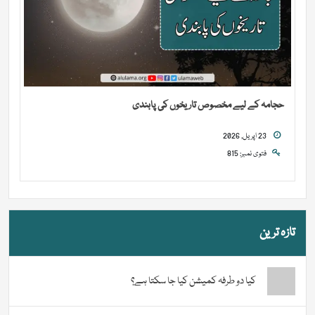
حجامہ کے لیے مخصوص تاریخوں کی پابندی
23 اپریل, 2026
فتوی نمبر: 815
تازہ ترین
کیا دو طرفہ کمیشن کیا جا سکتا ہے؟