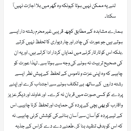
لئے یہ ممکن نہیں ہوتا کیونکہ وہ گھر میں بلا اجازت نہیں آ
سکتا۔
ہمارے مشاہدہ کے مطابق کچھ قریبی غیر محرم رشتہ دار ایسے
ہوتے ہیں جو عورت کی چادر اور چار دیواری کا تحفظ نہیں کرتے
،بلکہ اس کو تار تار کرنے میں نمایاں کردار ادا کرتے ہیں، اور یہ ان
کی صحیح تربیت نہ ہونے کی وجہ سے ہوتا ہے ، لہٰذا عورت کو
چاہیے کہ وہ اپنی عزت و ناموس کے تحفظ کے پیش نظر ایسے
رشتہ داروں کے ساتھ بے تکلف ہونے سے اجتناب کرے اور اپنے
پردے کو کسی صورت میں قربان نہ کرے۔ اور خاوند اور دیگر عزیز
واقارب کو بھی بچی کے پردہ کی حمایت اور تحفظ کرنا چاہیے، اس
کے لیے پردہ کو آسان سے آسان بنانےکی کوشش کرنی چاہیے، نہ
کہ اس کو ہدفِ تنقید بنا کر ، طعنے دے دے کراس کے جذبہ