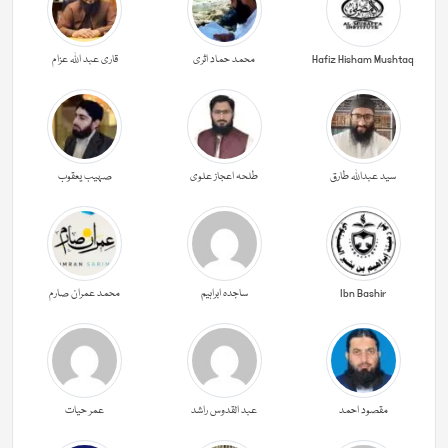
Hafiz Hisham Mushtaq
محمد حماد اثری
قاری عبد اللہ عزام
سید عبداللہ طارق
طلحہ اعجاز علوی
صہیب یعقوب
Ibn Bashir
ساجدہ ابراہیم
محمد عمران صارم
مقصود احمد
عبد القدوس راشد
عمر حیات