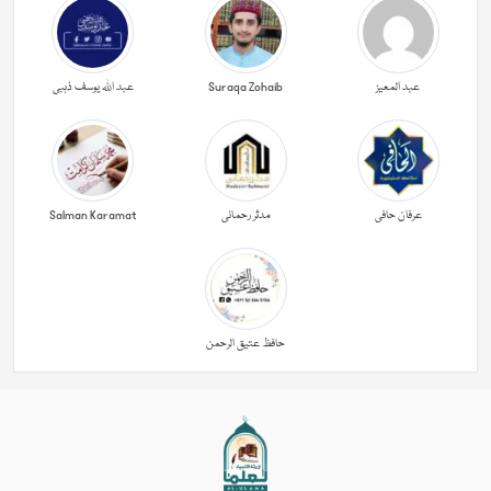
عبد المعیز
Suraqa Zohaib
عبد اللہ یوسف ذہبی
عرفان حافی
مدثر رحمانی
Salman Karamat
حافظ عتیق الرحمن