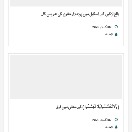
بالغ لڑکوں کے اسکول میں پردہ دار خاتون کی تدریس کا...
07 اگست, 2026
العلماء
( وَلَا تَحَسَّسُوا وَلَا تَجَسَّسُوا ) کے معانی میں فرق
07 اگست, 2026
العلماء