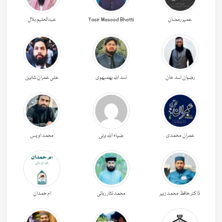
عمیر رمضان
Yasir Masood Bhatti
عبدالحليم بلال
رضوان اسد خان
اسد اللہ بھمبھوی
علی عمران شاہین
عمران محمدی
ضیاء اللہ برنی
محمد اویس
ڈاکٹر حافظ محمد زبیر
محمد نثار ربانی
ام حمدان