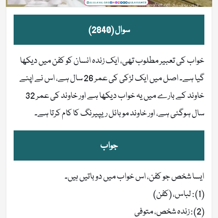
سوال (2840)
خواب کی تعبیر مطلوب تھی، ایک زندہ انسان کو کفن میں دیکھا
گیا ہے۔ اصل میں ایک لڑکی کی عمر 26 سال ہے، اس نے اپنے
خاوند کے بارے میں یہ خواب دیکھا ہے اور خاوند کی عمر 32
سال ہوگئی ہے، اور خاوند موبائل ریپیرنگ کا کام کرتا ہے۔
جواب
ایسا شخص جو کفن، اس خواب میں دو باتیں ہیں۔
(1) : لباس، (کفن)
(2) : زندہ شخص، متوفی