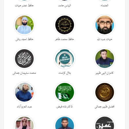
العلماء
الیاس حامد
حافظ خضر حیات
حیات عبد اللہ
حافظ محمد طاھر
حافظ امجد ربانی
کامران الہی ظہیر
بلال کرامت
محمد سلیمان جمالی
افضل ظہیر جمالی
ڈاکٹر شاہ فیض
عبد العزیز آزاد