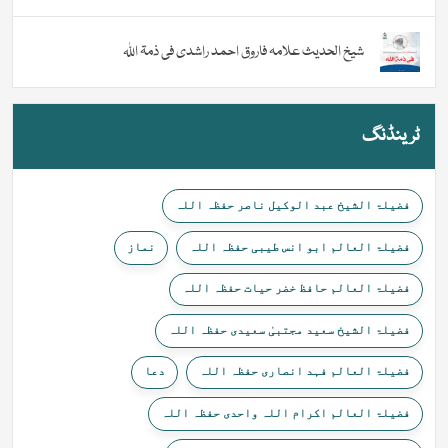
شیخ الحدیث علامہ فاروق احمد راشدی فی ذمۃ اللہ
ٹرینڈنگ
فضیلۃ الشیخ عبد الوکیل ناصر حفظہ اللہ
فضیلۃ العالم ابو انس طیبی حفظہ اللہ
نماز
فضیلۃ العالم حافظ خضر حیات حفظہ اللہ
فضیلۃ الشیخ سعید مجتبیٰ سعیدی حفظہ اللہ
فضیلۃ العالم فہد انصاری حفظہ اللہ
دعا
فضیلۃ العالم اکرام اللہ واحدی حفظہ اللہ