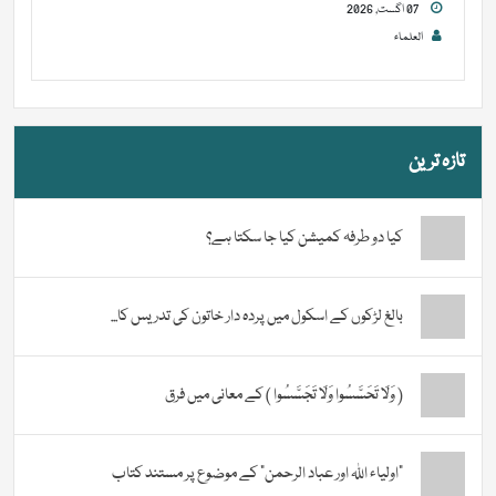
07 اگست, 2026
العلماء
تازہ ترین
کیا دو طرفہ کمیشن کیا جا سکتا ہے؟
بالغ لڑکوں کے اسکول میں پردہ دار خاتون کی تدریس کا...
( وَلَا تَحَسَّسُوا وَلَا تَجَسَّسُوا ) کے معانی میں فرق
“اولیاء اللہ اور عباد الرحمن” کے موضوع پر مستند کتاب