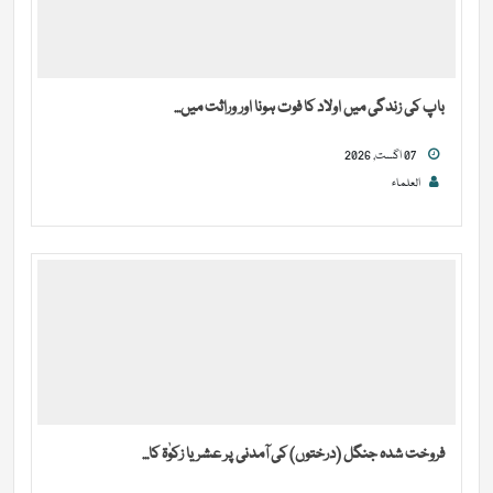
باپ کی زندگی میں اولاد کا فوت ہونا اور وراثت میں...
07 اگست, 2026
العلماء
فروخت شدہ جنگل (درختوں) کی آمدنی پر عشر یا زکوٰۃ کا...