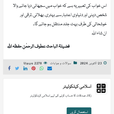
اس خواب کی تعبیر یہ ہے کہ خواب میں سجھائی دیا جائے والا
شخص دینی اور دنیاوی اعتبار سے بہتری، بھلائی ،ترقی اور
خوشحالی کی طرف بہت جلد منتقل ہو جائے گا۔
ان شاء اللہ
فضیلۃ الباحث عطوف الرحمٰن حفظہ اللہ
23 اکتوبر, 2024
سوالات و جوابات
2278 Views
اسلامی کیلکولیٹر
زکاۃ، صدقات کا حساب کرنے کے لیے اسلامی کیلکولیٹر
استعمال کریں