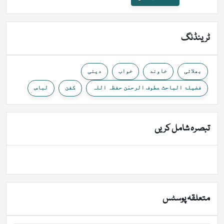
ٹرینڈنگ
بھلائی
خاوند
خواب
دینی
فضیلۃ الباحث عطوف الرحمٰن حفظہ اللہ
کفن
لباس
تبصرہ شامل کریں
متعلقہ پوسٹس