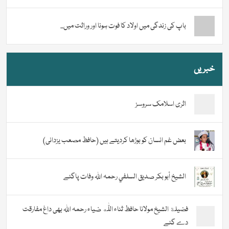
باپ کی زندگی میں اولاد کا فوت ہونا اور وراثت میں...
خبریں
اثری اسلامک سروسز
بعض غم انسان کو بوڑھا کردیتے ہیں (حافظ مصعب یزدانی)
الشيخ أبو بكر صديق السلفي رحمہ اللہ وفات پاگئے
فضیلة الشيخ مولانا حافظ ثناء اللّٰه ضیاء رحمہ اللہ بھی داغ مفارقت
دے گئے