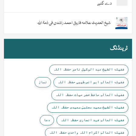
دے گئے
شیخ الحدیث علامہ فاروق احمد راشدی فی ذمۃ اللہ
ٹرینڈنگ
فضیلۃ الشیخ عبد الوکیل ناصر حفظہ اللہ
فضیلۃ العالم ابو انس طیبی حفظہ اللہ
نماز
فضیلۃ العالم حافظ خضر حیات حفظہ اللہ
فضیلۃ الشیخ سعید مجتبیٰ سعیدی حفظہ اللہ
فضیلۃ العالم فہد انصاری حفظہ اللہ
دعا
فضیلۃ العالم اکرام اللہ واحدی حفظہ اللہ