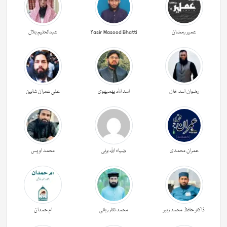
عمیر رمضان
Yasir Masood Bhatti
عبدالحليم بلال
رضوان اسد خان
اسد اللہ بھمبھوی
علی عمران شاہین
عمران محمدی
ضیاء اللہ برنی
محمد اویس
ڈاکٹر حافظ محمد زبیر
محمد نثار ربانی
ام حمدان