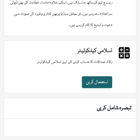
ریسرچ ٹیم کیساتھ منسلک ہیں، اسکے علاوہ امامت خطابت کی بھی ڈیوٹی
سر انجام دے رہے ہیں۔ اور سوشل میڈیا پر بھی تحاریر وغیرہ کی صورت میں
دعوت و تبلیغ کا کام کر رہے ہیں۔
اسلامی کیلکولیٹر
زکاۃ، صدقات کا حساب کرنے کے لیے اسلامی کیلکولیٹر
استعمال کریں
تبصرہ شامل کریں