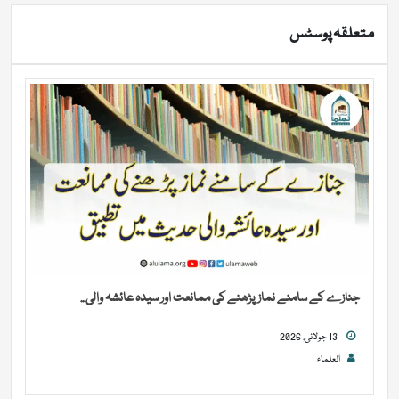
متعلقہ پوسٹس
جنازے کے سامنے نماز پڑھنے کی ممانعت اور سیدہ عائشہ والی...
13 جولائی, 2026
العلماء