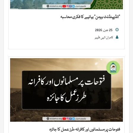
“انڈیپنڈنٹ وومن” بیانیے کا فکری محاسبہ
25 جون, 2026
کامران الہی ظہیر
فتوحات پر مسلمانوں اور کافرانہ طرز عمل کا جائزہ