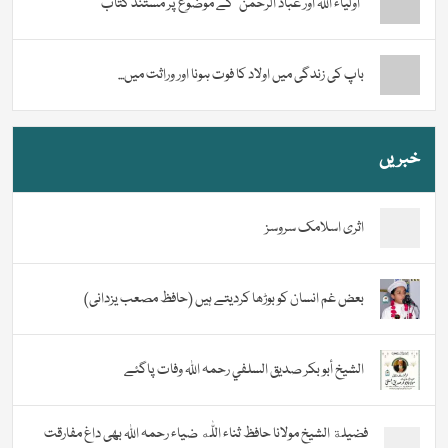
“اولیاء اللہ اور عباد الرحمن” کے موضوع پر مستند کتاب
باپ کی زندگی میں اولاد کا فوت ہونا اور وراثت میں...
خبریں
اثری اسلامک سروسز
بعض غم انسان کو بوڑھا کردیتے ہیں (حافظ مصعب یزدانی)
الشيخ أبو بكر صديق السلفي رحمہ اللہ وفات پاگئے
فضیلة الشيخ مولانا حافظ ثناء اللّٰه ضیاء رحمہ اللہ بھی داغ مفارقت