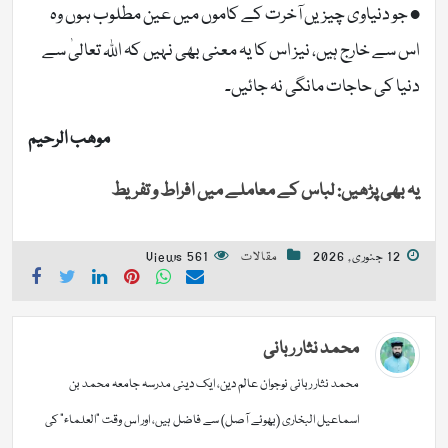
• جو دنیاوی چیزیں آخرت کے کاموں میں عین مطلوب ہوں وہ
اس سے خارج ہیں، نیز اس کا یہ معنی بھی نہیں کہ اللہ تعالیٰ سے
دنیا کی حاجات مانگی نہ جائیں۔
موھب الرحیم
یہ بھی پڑھیں: لباس کے معاملے میں افراط و تفریط
12 جنوری, 2026
مقالات
561 Views
محمد نثار ربانی
محمد نثار ربانی نوجوان عالم دین، ایک دینی مدرسہ جامعہ محمد بن
اسماعیل البخاری (بھوئے آصل) سے فاضل ہیں، اور اس وقت "العلماء" کی