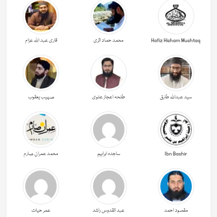
Hafiz Hisham Mushtaq
محمد حماد اثری
قاری عبد اللہ عزام
سید عبداللہ طارق
طلحہ اعجاز علوی
صہیب یعقوب
Ibn Bashir
ساجدہ ابراہیم
محمد عمران صارم
مقصود احمد
عبد القدوس راشد
عمر حیات