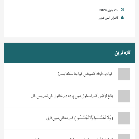
25 جون, 2026
کامران الہی ظہیر
تازہ ترین
کیا دو طرفہ کمیشن کیا جا سکتا ہے؟
بالغ لڑکوں کے اسکول میں پردہ دار خاتون کی تدریس کا...
( وَلَا تَحَسَّسُوا وَلَا تَجَسَّسُوا ) کے معانی میں فرق