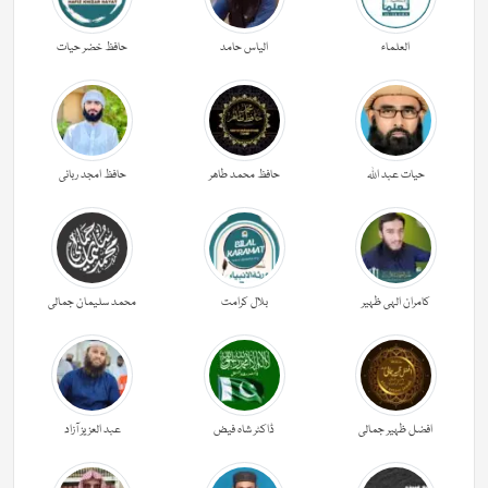
العلماء
الیاس حامد
حافظ خضر حیات
حیات عبد اللہ
حافظ محمد طاھر
حافظ امجد ربانی
کامران الہی ظہیر
بلال کرامت
محمد سلیمان جمالی
افضل ظہیر جمالی
ڈاکٹر شاہ فیض
عبد العزیز آزاد