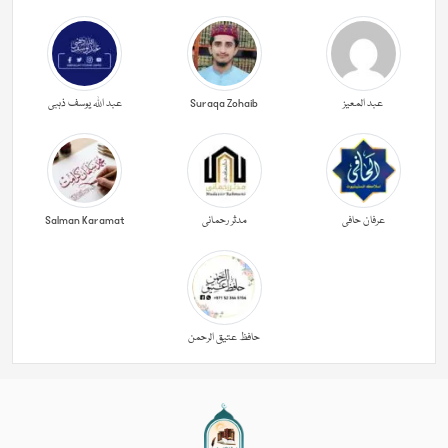
عبد المعیز
Suraqa Zohaib
عبد اللہ یوسف ذہبی
عرفان حافی
مدثر رحمانی
Salman Karamat
حافظ عتیق الرحمن