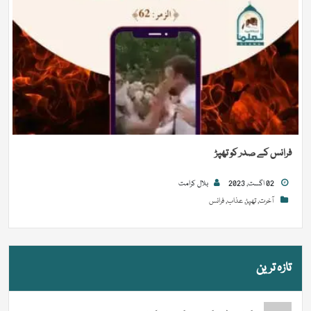
فرانس کے صدر کو تھپڑ
02 اگست, 2023
بلال کرامت
آخرت
,
تھپڑ
,
عذاب
,
فرانس
تازہ ترین