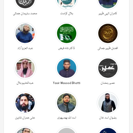
کامران الہی ظہیر
بلال کرامت
محمد سلیمان جمالی
افضل ظہیر جمالی
ڈاکٹر شاہ فیض
عبد العزیز آزاد
عمیر رمضان
Yasir Masood Bhatti
عبدالحليم بلال
رضوان اسد خان
اسد اللہ بھمبھوی
علی عمران شاہین