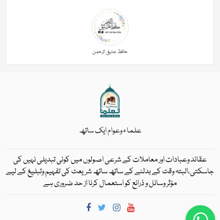
حافظ عتیق الرحمن
علماء وعوام ایک ساتھ
عقائد وعبادات اور معاملات کے شرعی اصولوں میں کوئی تبدیلی نہیں کی
جاسکتی،البتہ وقت کے بدلنے کے ساتھ ساتھ شریعت کی تفہیم وتبلیغ کے لیے
مؤثر وسائل و ذرائع کو استعمال کرنا از حد ضروری ہے