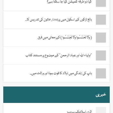
کیا دو طرفہ کمیشن کیا جا سکتا ہے؟
بالغ لڑکوں کے اسکول میں پردہ دار خاتون کی تدریس کا...
( وَلَا تَحَسَّسُوا وَلَا تَجَسَّسُوا ) کے معانی میں فرق
“اولیاء اللہ اور عباد الرحمن” کے موضوع پر مستند کتاب
باپ کی زندگی میں اولاد کا فوت ہونا اور وراثت میں...
خبریں
اثری اسلامک سروسز