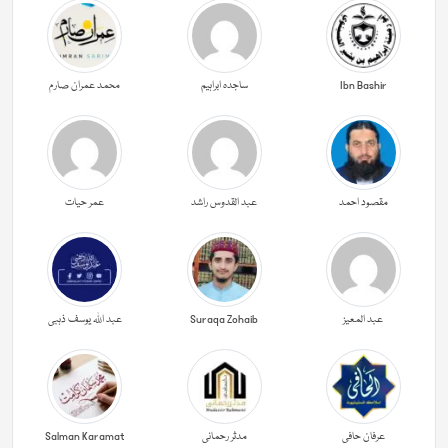
Ibn Bashir
ساجدہ ابراہیم
محمد عمران صارم
مقصود احمد
عبد القدوس راشد
عمر حیات
عبد المعیز
Suraqa Zohaib
عبد اللہ یوسف ذہبی
عرفان حافی
مدثر رحمانی
Salman Karamat