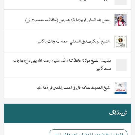
بعض غم انسان کو بوڑھا کردیتے ہیں (حافظ مصعب یزدانی)
الشيخ أبو بكر صديق السلفي رحمہ اللہ وفات پاگئے
فضیلة الشيخ مولانا حافظ ثناء اللّٰه ضیاء رحمہ اللہ بھی داغ مفارقت
دے گئے
شیخ الحدیث علامہ فاروق احمد راشدی فی ذمۃ اللہ
ٹرینڈنگ
فضیلۃ الشیخ عبد الوکیل ناصر حفظہ اللہ