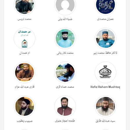
عمران محمدی
ضیاء اللہ برنی
محمد اویس
ڈاکٹر حافظ محمد زبیر
محمد نثار ربانی
ام حمدان
Hafiz Hisham Mushtaq
محمد حماد اثری
قاری عبد اللہ عزام
سید عبداللہ طارق
طلحہ اعجاز علوی
صہیب یعقوب