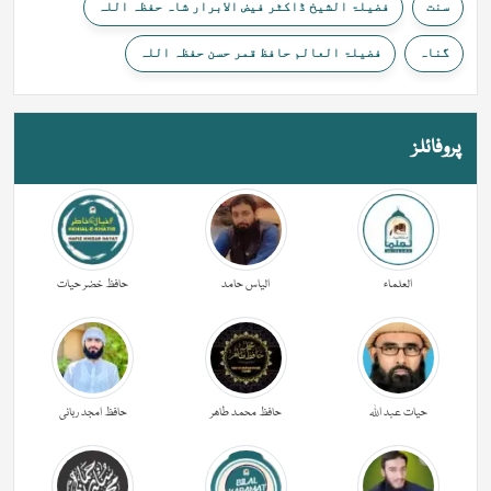
سنت
فضیلۃ الشیخ ڈاکٹر فیض الابرار شاہ حفظہ اللہ
گناہ
فضیلۃ العالم حافظ قمر حسن حفظہ اللہ
پروفائلز
العلماء
الیاس حامد
حافظ خضر حیات
حیات عبد اللہ
حافظ محمد طاھر
حافظ امجد ربانی