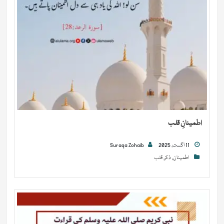
اطمینانِ قلب
11 اگست, 2025
Suraqa Zohaib
اطمینان
,
ذکر
,
قلب