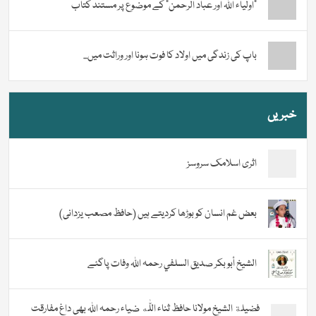
“اولیاء اللہ اور عباد الرحمن” کے موضوع پر مستند کتاب
باپ کی زندگی میں اولاد کا فوت ہونا اور وراثت میں...
خبریں
اثری اسلامک سروسز
بعض غم انسان کو بوڑھا کردیتے ہیں (حافظ مصعب یزدانی)
الشيخ أبو بكر صديق السلفي رحمہ اللہ وفات پاگئے
فضیلة الشيخ مولانا حافظ ثناء اللّٰه ضیاء رحمہ اللہ بھی داغ مفارقت