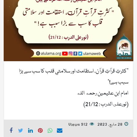
“کثرتِ قرآتِ قرآن، استقامت اور سلامتیِ قلب کا سب سے بڑا
سبب ہے!”
امام ابن عثیمین رحمه الله
(نورعلى الدرب : 21/12)
28 مارچ, 2023
912 Views