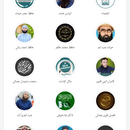
العلماء
الیاس حامد
حافظ خضر حیات
حیات عبد اللہ
حافظ محمد طاھر
حافظ امجد ربانی
کامران الہی ظہیر
بلال کرامت
محمد سلیمان جمالی
افضل ظہیر جمالی
ڈاکٹر شاہ فیض
عبد العزیز آزاد