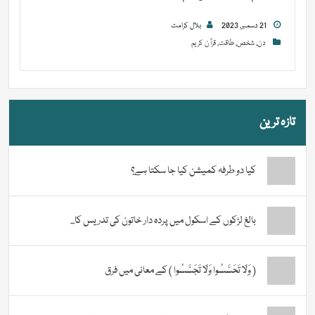
21 دسمبر, 2023
بلال کرامت
دن
,
شخص
,
طاقت
,
قرآن کریم
تازہ ترین
کیا دو طرفہ کمیشن کیا جا سکتا ہے؟
بالغ لڑکوں کے اسکول میں پردہ دار خاتون کی تدریس کا...
( وَلَا تَحَسَّسُوا وَلَا تَجَسَّسُوا ) کے معانی میں فرق