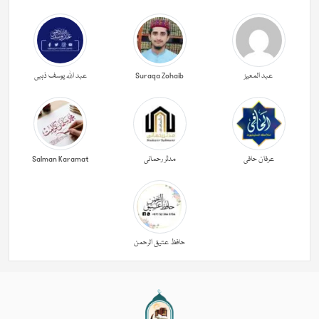
عبد المعیز
Suraqa Zohaib
عبد اللہ یوسف ذہبی
عرفان حافی
مدثر رحمانی
Salman Karamat
حافظ عتیق الرحمن