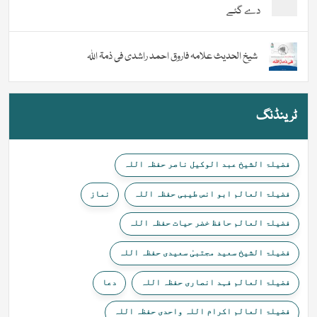
دے گئے
شیخ الحدیث علامہ فاروق احمد راشدی فی ذمۃ اللہ
ٹرینڈنگ
فضیلۃ الشیخ عبد الوکیل ناصر حفظہ اللہ
فضیلۃ العالم ابو انس طیبی حفظہ اللہ
نماز
فضیلۃ العالم حافظ خضر حیات حفظہ اللہ
فضیلۃ الشیخ سعید مجتبیٰ سعیدی حفظہ اللہ
فضیلۃ العالم فہد انصاری حفظہ اللہ
دعا
فضیلۃ العالم اکرام اللہ واحدی حفظہ اللہ