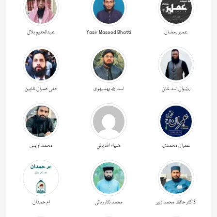
عمیر رمضان
Yasir Masood Bhatti
عبدالحليم بلال
رضوان اسد خان
اسد اللہ بھمبھوی
علی عمران شاہین
عمران محمدی
ضیاء اللہ برنی
محمد اویس
ڈاکٹر حافظ محمد زبیر
محمد نثار ربانی
ام حمدان