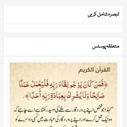
تبصرہ شامل کریں
متعلقہ پوسٹس