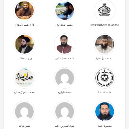
Hafiz Hisham Mushtaq
محمد حماد اثری
قاری عبد اللہ عزام
سید عبداللہ طارق
طلحہ اعجاز علوی
صہیب یعقوب
Ibn Bashir
ساجدہ ابراہیم
محمد عمران صارم
مقصود احمد
عبد القدوس راشد
عمر حیات