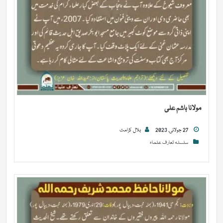
مولانا ہاشم علی
27 جولائی, 2023
بلال کرامت
سلسلہ تعارف علماء