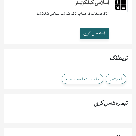
اسلامی کیلکولیٹر
زکاۃ، صدقات کا حساب کرنے کے لیے اسلامی کیلکولیٹر
استعمال کریں
ٹرینڈنگ
امرتسر
سلسلہ تعارف علماء
تبصرہ شامل کریں