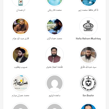
ڈاکٹر حافظ محمد زبیر
محمد نثار ربانی
ام حمدان
Hafiz Hisham Mushtaq
محمد حماد اثری
قاری عبد اللہ عزام
سید عبداللہ طارق
طلحہ اعجاز علوی
صہیب یعقوب
Ibn Bashir
ساجدہ ابراہیم
محمد عمران صارم