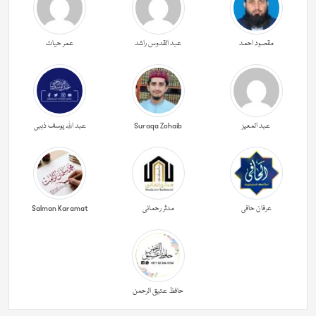
مقصود احمد
عبد القدوس راشد
عمر حیات
عبد المعیز
Suraqa Zohaib
عبد اللہ یوسف ذہبی
عرفان حافی
مدثر رحمانی
Salman Karamat
حافظ عتیق الرحمن