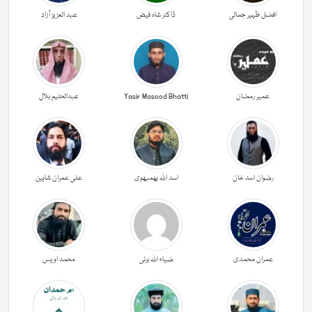
افضل ظہیر جمالی
ڈاکٹر شاہ فیض
عبد العزیز آزاد
عمیر رمضان
Yasir Masood Bhatti
عبدالحليم بلال
رضوان اسد خان
اسد اللہ بھمبھوی
علی عمران شاہین
عمران محمدی
ضیاء اللہ برنی
محمد اویس