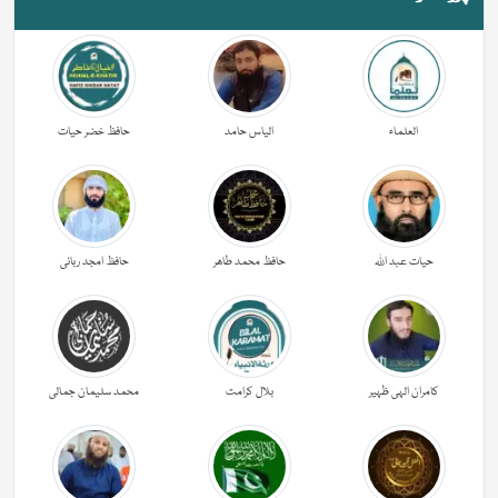
العلماء
الیاس حامد
حافظ خضر حیات
حیات عبد اللہ
حافظ محمد طاھر
حافظ امجد ربانی
کامران الہی ظہیر
بلال کرامت
محمد سلیمان جمالی