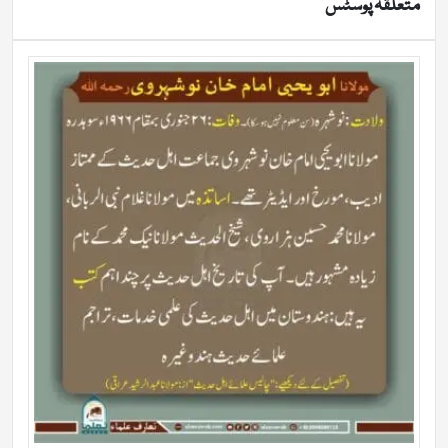
متعلقہ پوسٹس