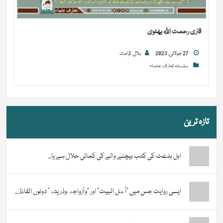
قاری رحمت اللہ بھٹوی
27 جولائی, 2023
بلال کرامت
سلسلہ تعارف علماء
تازہ ترین
اہل بدعت کی کتب بیچنے والے کی کمائی حلال ہے یا...
ایسی روایت جس میں “أهل البيت” اور “وأزواجه وذريته” دونوں الفاظ...