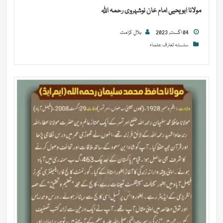
مولانا ابو یحیی امام خان نوشہروی رحمہ اللہ
04 اگست, 2023
بلال کرامت
سلسلہ تعارف علماء