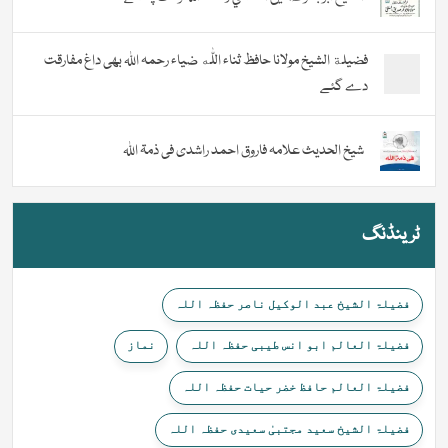
فضیلة الشيخ مولانا حافظ ثناء اللّٰه ضیاء رحمہ اللہ بھی داغ مفارقت
دے گئے
شیخ الحدیث علامہ فاروق احمد راشدی فی ذمۃ اللہ
ٹرینڈنگ
فضیلۃ الشیخ عبد الوکیل ناصر حفظہ اللہ
فضیلۃ العالم ابو انس طیبی حفظہ اللہ
نماز
فضیلۃ العالم حافظ خضر حیات حفظہ اللہ
فضیلۃ الشیخ سعید مجتبیٰ سعیدی حفظہ اللہ