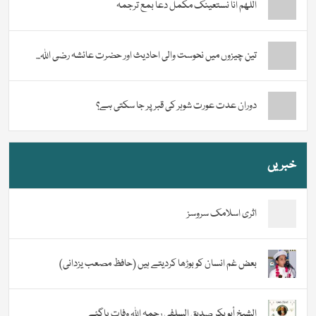
اللھم انا نستعینک مکمل دعا بمع ترجمہ
تین چیزوں میں نحوست والی احادیث اور حضرت عائشہ رضی اللہ...
دوران عدت عورت شوہر کی قبر پر جا سکتی ہے؟
خبریں
اثری اسلامک سروسز
بعض غم انسان کو بوڑھا کردیتے ہیں (حافظ مصعب یزدانی)
الشيخ أبو بكر صديق السلفي رحمہ اللہ وفات پاگئے