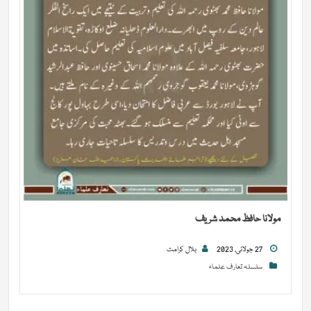
مولانا حافظ محمد شریف
27 جولائی, 2023
بلال کرامت
سلسلہ تعارف علماء