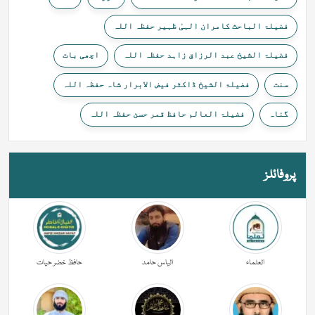
فضیلۃ الباحث کامران الہیٰ ظہیر حفظہ اللہ
فضیلۃ الشیخ عبد الرزاق زاہد حفظہ اللہ
اچھی بات
سنت
فضیلۃ الشیخ ڈاکٹر فیض الابرار شاہ حفظہ اللہ
گناہ
فضیلۃ العالم حافظ قمر حسن حفظہ اللہ
پروفائلز
العلماء
الیاس حامد
حافظ خضر حیات