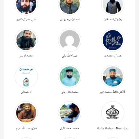
رضوان اسد خان
اسد اللہ بھمبھوی
علی عمران شاہین
عمران محمدی
ضیاء اللہ برنی
محمد اویس
ڈاکٹر حافظ محمد زبیر
محمد نثار ربانی
ام حمدان
Hafiz Hisham Mushtaq
محمد حماد اثری
قاری عبد اللہ عزام