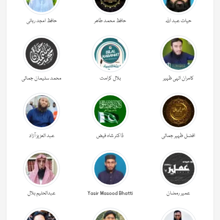
حیات عبد اللہ
حافظ محمد طاھر
حافظ امجد ربانی
کامران الہی ظہیر
بلال کرامت
محمد سلیمان جمالی
افضل ظہیر جمالی
ڈاکٹر شاہ فیض
عبد العزیز آزاد
عمیر رمضان
Yasir Masood Bhatti
عبدالحليم بلال