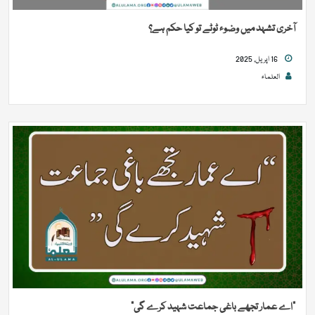
آخری تشہد میں وضوء ٹوٹے تو کیا حکم ہے؟
16 اپریل, 2025
العلماء
“اے عمار تجھے باغی جماعت شہید کرے گی”