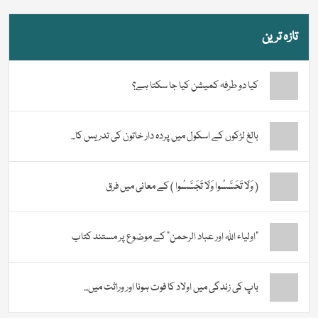
تازہ ترین
کیا دو طرفہ کمیشن کیا جا سکتا ہے؟
بالغ لڑکوں کے اسکول میں پردہ دار خاتون کی تدریس کا...
( وَلَا تَحَسَّسُوا وَلَا تَجَسَّسُوا ) کے معانی میں فرق
“اولیاء اللہ اور عباد الرحمن” کے موضوع پر مستند کتاب
باپ کی زندگی میں اولاد کا فوت ہونا اور وراثت میں...