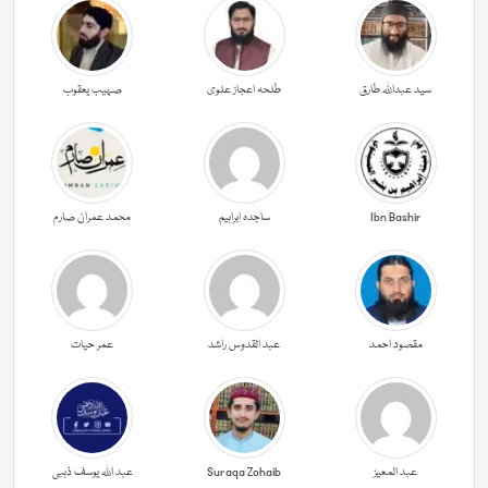
سید عبداللہ طارق
طلحہ اعجاز علوی
صہیب یعقوب
Ibn Bashir
ساجدہ ابراہیم
محمد عمران صارم
مقصود احمد
عبد القدوس راشد
عمر حیات
عبد المعیز
Suraqa Zohaib
عبد اللہ یوسف ذہبی