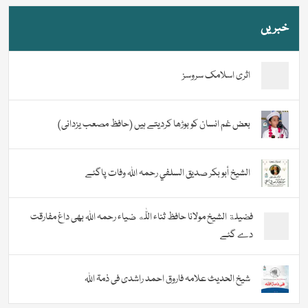
خبریں
اثری اسلامک سروسز
بعض غم انسان کو بوڑھا کردیتے ہیں (حافظ مصعب یزدانی)
الشيخ أبو بكر صديق السلفي رحمہ اللہ وفات پاگئے
فضیلة الشيخ مولانا حافظ ثناء اللّٰه ضیاء رحمہ اللہ بھی داغ مفارقت
دے گئے
شیخ الحدیث علامہ فاروق احمد راشدی فی ذمۃ اللہ