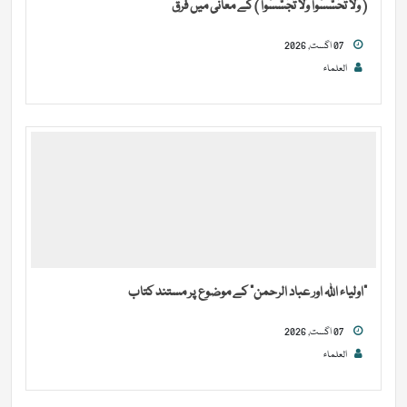
( وَلَا تَحَسَّسُوا وَلَا تَجَسَّسُوا ) کے معانی میں فرق
07 اگست, 2026
العلماء
“اولیاء اللہ اور عباد الرحمن” کے موضوع پر مستند کتاب
07 اگست, 2026
العلماء