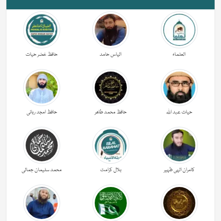
العلماء
الیاس حامد
حافظ خضر حیات
حیات عبد اللہ
حافظ محمد طاھر
حافظ امجد ربانی
کامران الہی ظہیر
بلال کرامت
محمد سلیمان جمالی