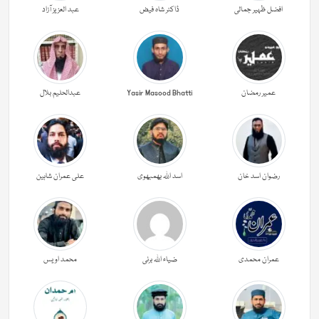
افضل ظہیر جمالی
ڈاکٹر شاہ فیض
عبد العزیز آزاد
عمیر رمضان
Yasir Masood Bhatti
عبدالحليم بلال
رضوان اسد خان
اسد اللہ بھمبھوی
علی عمران شاہین
عمران محمدی
ضیاء اللہ برنی
محمد اویس