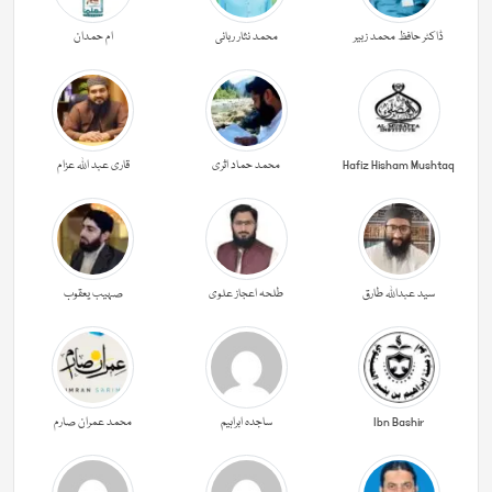
ڈاکٹر حافظ محمد زبیر
محمد نثار ربانی
ام حمدان
Hafiz Hisham Mushtaq
محمد حماد اثری
قاری عبد اللہ عزام
سید عبداللہ طارق
طلحہ اعجاز علوی
صہیب یعقوب
Ibn Bashir
ساجدہ ابراہیم
محمد عمران صارم