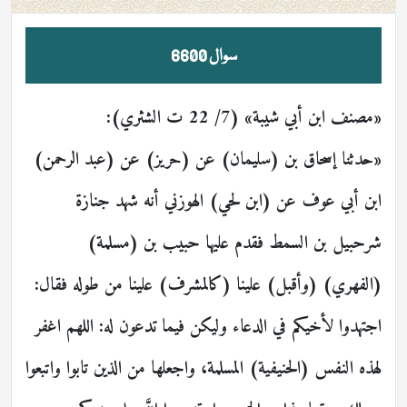
سوال 6600
«مصنف ابن أبي شيبة» (7/ 22 ت الشثري):
«حدثنا إسحاق بن (سليمان) عن (حريز) عن (عبد الرحمن)
ابن أبي عوف عن (ابن لحي) الهوزني أنه شهد جنازة
شرحبيل بن السمط فقدم عليها حبيب بن (مسلمة)
(الفهري) (وأقبل) علينا (كالمشرف) علينا من طوله فقال:
اجتهدوا لأخيكم في الدعاء وليكن فيما تدعون له: ‌اللهم ‌اغفر
‌لهذه ‌النفس (‌الحنيفية) ‌المسلمة، ‌واجعلها ‌من ‌الذين ‌تابوا واتبعوا