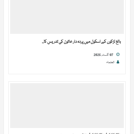
بالغ لڑکوں کے اسکول میں پردہ دار خاتون کی تدریس کا...
07 اگست, 2026
العلماء