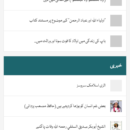
“اولیاء اللہ اور عباد الرحمن” کے موضوع پر مستند کتاب
باپ کی زندگی میں اولاد کا فوت ہونا اور وراثت میں...
خبریں
اثری اسلامک سروسز
بعض غم انسان کو بوڑھا کردیتے ہیں (حافظ مصعب یزدانی)
الشيخ أبو بكر صديق السلفي رحمہ اللہ وفات پاگئے