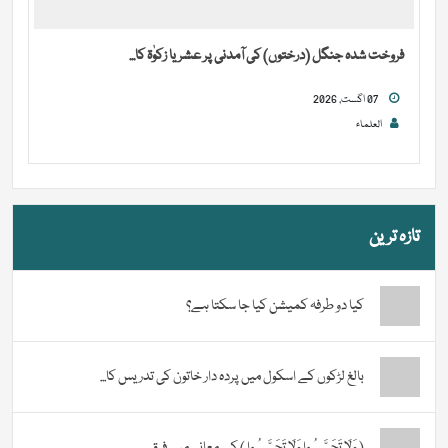
فروخت شدہ جنگل (درختوں) کی آمدنی پر عشر یا زکوٰۃ کا...
07 اگست, 2026
العلماء
تازہ ترین
کیا دو طرفہ کمیشن کیا جا سکتا ہے؟
بالغ لڑکوں کے اسکول میں پردہ دار خاتون کی تدریس کا...
( وَلَا تَحَسَّسُوا وَلَا تَجَسَّسُوا ) کے معانی میں فرق