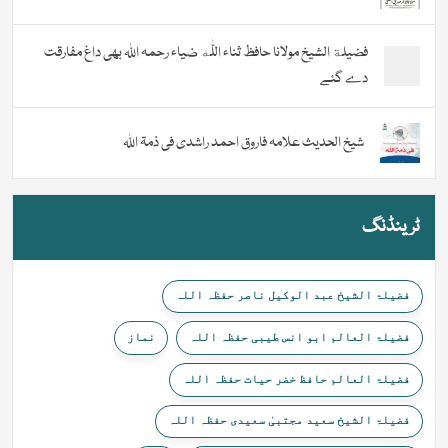
فضیلة الشيخ مولانا حافظ ثناء اللّٰه ضیاء رحمہ اللہ بھی داغ مفارقت
دے گئے
شیخ الحدیث علامہ فاروق احمد راشدی فی ذمۃ اللہ
ٹرینڈنگ
فضیلۃ الشیخ عبد الوکیل ناصر حفظہ اللہ
فضیلۃ العالم ابو انس طیبی حفظہ اللہ
نماز
فضیلۃ العالم حافظ خضر حیات حفظہ اللہ
فضیلۃ الشیخ سعید مجتبیٰ سعیدی حفظہ اللہ