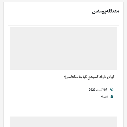
متعلقہ پوسٹس
کیا دو طرفہ کمیشن کیا جا سکتا ہے؟
07 اگست, 2026
العلماء