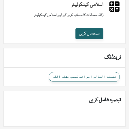
اسلامی کیلکولیٹر
زکاۃ، صدقات کا حساب کرنے کے لیے اسلامی کیلکولیٹر
استعمال کریں
ٹرینڈنگ
فضیلۃ العالم ابو انس طیبی حفظہ اللہ
تبصرہ شامل کریں