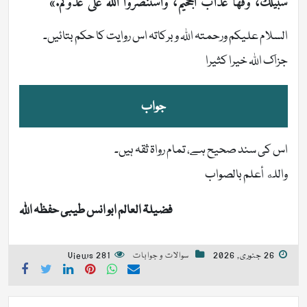
سبيلك، وقها عذاب الجحيم، واستنصروا اللَّه على عدوكم.»
السلام علیکم ورحمتہ اللہ وبرکاتہ اس روایت کا حکم بتائیں۔
جزاک اللہ خیرا کثیرا
جواب
اس کی سند صحیح ہے، تمام رواۃ ثقہ ہیں۔
والله أعلم بالصواب
فضیلۃ العالم ابو انس طیبی حفظہ اللہ
26 جنوری, 2026
سوالات و جوابات
281 Views