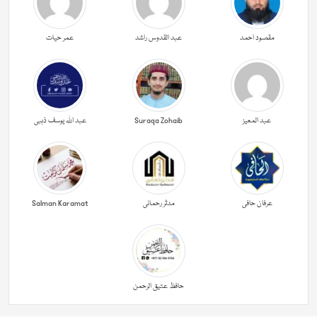
مقصود احمد
عبد القدوس راشد
عمر حیات
عبد المعیز
Suraqa Zohaib
عبد اللہ یوسف ذہبی
عرفان حافی
مدثر رحمانی
Salman Karamat
حافظ عتیق الرحمن