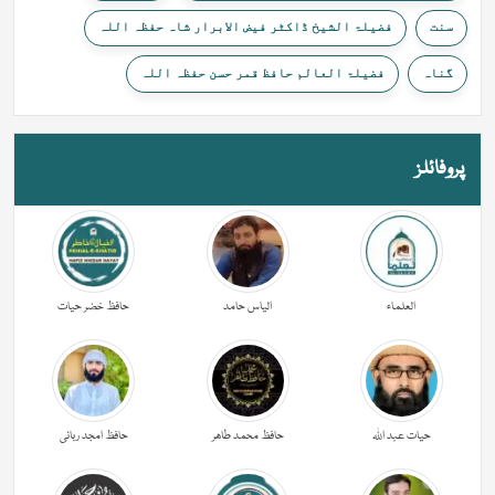
سنت
فضیلۃ الشیخ ڈاکٹر فیض الابرار شاہ حفظہ اللہ
گناہ
فضیلۃ العالم حافظ قمر حسن حفظہ اللہ
پروفائلز
العلماء
الیاس حامد
حافظ خضر حیات
حیات عبد اللہ
حافظ محمد طاھر
حافظ امجد ربانی