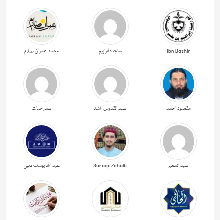
Ibn Bashir
ساجدہ ابراہیم
محمد عمران صارم
مقصود احمد
عبد القدوس راشد
عمر حیات
عبد المعیز
Suraqa Zohaib
عبد اللہ یوسف ذہبی