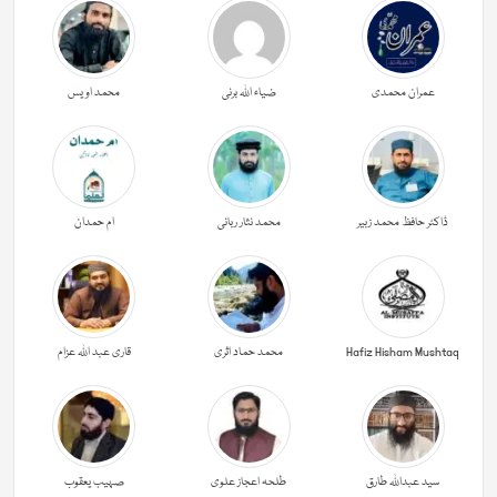
عمران محمدی
ضیاء اللہ برنی
محمد اویس
ڈاکٹر حافظ محمد زبیر
محمد نثار ربانی
ام حمدان
Hafiz Hisham Mushtaq
محمد حماد اثری
قاری عبد اللہ عزام
سید عبداللہ طارق
طلحہ اعجاز علوی
صہیب یعقوب