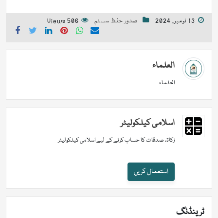
13 نومبر, 2024
صدور حفظ سسٹم
506 Views
العلماء
العلماء
اسلامی کیلکولیٹر
زکاۃ، صدقات کا حساب کرنے کے لیے اسلامی کیلکولیٹر
استعمال کریں
ٹرینڈنگ