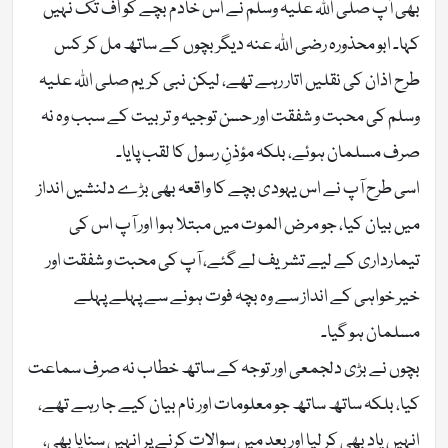
بھی آپ صلی اللہ علیہ وسلم نے اس خادم بچے کو اُف تک نہیں
کہا۔ ابو محذورہ رضی اللہ عنہ دیگر بچوں کے ساتھ مل کر کس
طرح اذان کی نقلیں اتار رہے تھے، لیکن نبی کریم صلی اللہ علیہ
وسلم کی محبت و شفقت اور حسن توجیہ و تربیت کے سبب وہ نہ
صرف مسلمان ہوئے، بلکہ مؤذنِ رسول کا لقب پایا۔
اسی طرح آپ نے اس یہودی بچے کا واقعہ بھی بڑے دلنشیں انداز
میں بیان کیا، جو مرض الموت میں مبتلا ہوا اور آپ اس کی
تیمارداری کے لیے تشریف لے گئے، آپ کی محبت و شفقت اور
خیر خواہی کے انداز سے وہ بچہ فوت ہونے سے پہلے پہلے
مسلمان ہو گیا۔
بچوں نے بڑی دلجمعی اور توجہ کے ساتھ خطاب نہ صرف سماعت
کیا، بلکہ ساتھ ساتھ جو معلومات اور نام بیان کیے جا رہے تھے،
انہیں یاد بھی کر لیا اور بعد میں سوالات کرنے پر انہیں سنایا بھی،