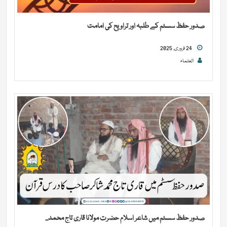
صدور حفظ سسٹم کے طلبہ اور تراویح کی امامت
24 فروری, 2025
العلماء
صدور حفظ سسٹم میں شاعر اسلام حضرت مولانا قاری تاج محمد...