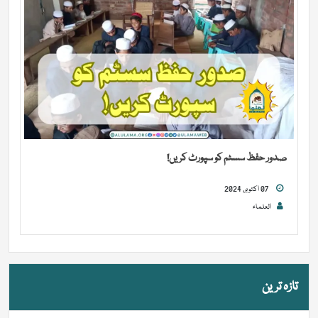
صدور حفظ سسٹم کو سپورٹ کریں!
07 اکتوبر, 2024
العلماء
تازہ ترین