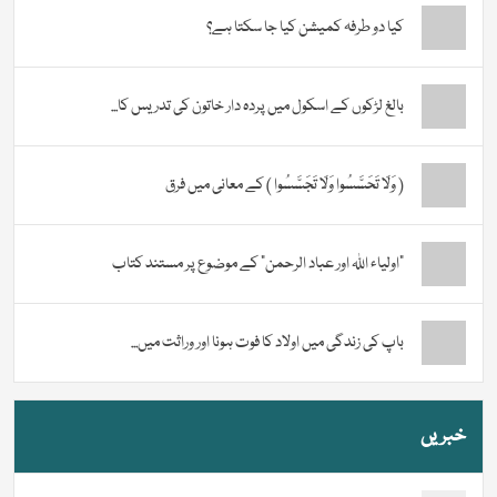
کیا دو طرفہ کمیشن کیا جا سکتا ہے؟
بالغ لڑکوں کے اسکول میں پردہ دار خاتون کی تدریس کا...
( وَلَا تَحَسَّسُوا وَلَا تَجَسَّسُوا ) کے معانی میں فرق
“اولیاء اللہ اور عباد الرحمن” کے موضوع پر مستند کتاب
باپ کی زندگی میں اولاد کا فوت ہونا اور وراثت میں...
خبریں