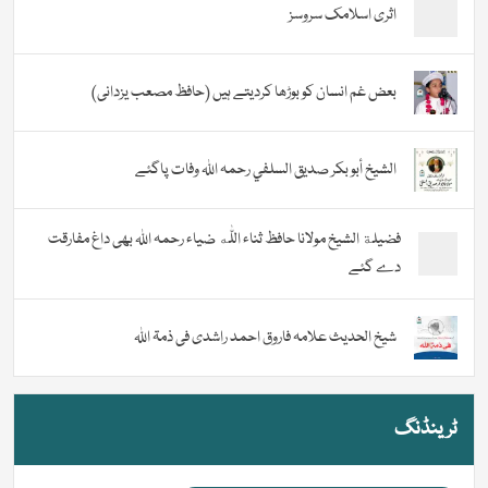
اثری اسلامک سروسز
بعض غم انسان کو بوڑھا کردیتے ہیں (حافظ مصعب یزدانی)
الشيخ أبو بكر صديق السلفي رحمہ اللہ وفات پاگئے
فضیلة الشيخ مولانا حافظ ثناء اللّٰه ضیاء رحمہ اللہ بھی داغ مفارقت
دے گئے
شیخ الحدیث علامہ فاروق احمد راشدی فی ذمۃ اللہ
ٹرینڈنگ