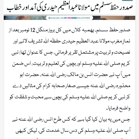
صدور حفظ سسٹم، بھمبہ کلاں میں کل بروز منگل 12 نومبر بعد از
نمازِ مغرب مولانا عبد العظیم حیدری حفظہ اللہ تشریف لائے اور
نصیحت و تربیت پر مشتمل تقریر فرمائی، جس کا عنوان تھا: نبی
کریم صلی اللہ علیہ وسلم اور بچوں کی تعلیم و تربیت. اس ضمن
میں آپ نے حضرت انس بن مالک رضی اللہ عنہ، حضرت ابو
محذورہ رضی اللہ عنہ جیسے صغار صحابہ کرام کی مثالیں دے
کر نبی کریم صلی اللہ علیہ وسلم کی بچوں سے محبت و شفقت کو
واضح فرمایا۔
جس میں یہ بیان کیا گیا ہے کہ کس طرح انس رضی اللہ عنہ نے
آپ صلی اللہ علیہ وسلم کی دس سال خدمت کی، لیکن کبھی