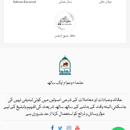
عرفان حافی
مدثر رحمانی
Salman Karamat
حافظ عتیق الرحمن
علماء وعوام ایک ساتھ
عقائد وعبادات اور معاملات کے شرعی اصولوں میں کوئی تبدیلی نہیں کی
جاسکتی،البتہ وقت کے بدلنے کے ساتھ ساتھ شریعت کی تفہیم وتبلیغ کے لیے
مؤثر وسائل و ذرائع کو استعمال کرنا از حد ضروری ہے