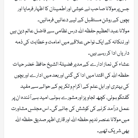
جس پر مولانا صاحب نے خوشی اور اطمینان کا اظہار فرمایا اور
بچوں کے روشن مستقبل کے لیے دعائیں فرمائیں۔
مولانا عبد العظیم حفظہ اللہ درس نظامی سے فاضل عالم دین ہیں
اور ننکانہ کے ایک نواحی علاقے میں امامت و خطابت کی ذمہ
داریاں ادا کر رہے ہیں۔
عشاء کی نماز ادارے کے مدیر فضیلۃ الشیخ حافظ خضر حیات
حفظہ اللہ کی اقتدا میں ادا کی گئی اور بعد میں ادارے اور بچوں
کی بہتری اور اہل علم کے اکرام و تکریم کے حوالے سے مفید
گفتگو ہوئی، کچھ تجاویز اور مشورے ہوئے، امید ہے آئندہ ان پر
عمل درآمد کرنے کی کوشش کی جائے گی۔ اس مجلسِ مشاورت
میں مولانا عنصر ندیم حفظہ اللہ اور قاری اظہر صدیق حفظہ اللہ
بھی شریک تھے۔