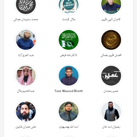
کامران الہی ظہیر
بلال کرامت
محمد سلیمان جمالی
افضل ظہیر جمالی
ڈاکٹر شاہ فیض
عبد العزیز آزاد
عمیر رمضان
Yasir Masood Bhatti
عبدالحليم بلال
رضوان اسد خان
اسد اللہ بھمبھوی
علی عمران شاہین