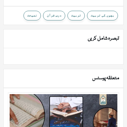
بچوں کی تربیت
تربیت
درس قرآن
نصیحت
تبصرہ شامل کریں
متعلقہ پوسٹس