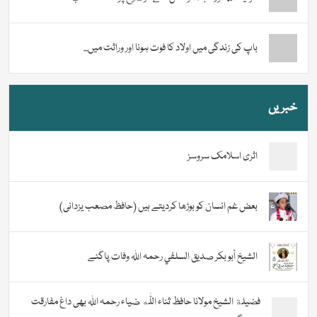
باپ کی زندگی میں اولاد کا فوت ہونا اور وراثت میں...
خبریں
اثری اسلامک سروسز
بعض غم انسان کو بوڑھا کردیتے ہیں (حافظ مصعب یزدانی)
الشيخ أبو بكر صديق السلفي رحمہ اللہ وفات پاگئے
فضیلة الشيخ مولانا حافظ ثناء اللّٰه ضیاء رحمہ اللہ بھی داغ مفارقت