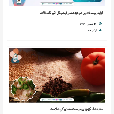
ٹوتھ پیسٹ میں موجود مضر کیمیکل کے نقصانات
14 دسمبر, 2023
الیاس حامد
سادہ غذا کھچڑی، صحت مندی کی علامت