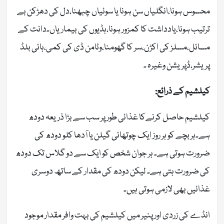
محسوس ہونا،انگلیاں سن ہونا یا سوئیاں چبھنا،دل کی دھڑکن بے
ترتیب ہونا،یادداشت کا کمزور ہونا،ہڈیوں کی بیماریاں۔دانت کے
مسائل،مسلز کی اکڑن،سر کا گھومنا،وٹامن ڈی کی کمی،ہائی بلڈ
پریشر،ڈپریشن وغیرہ ۔
کیلشیم کے ذرائع:
کیلشیم حاصل کرنےکا غذائی طور پر سب سے بڑا ذریعہ دودھ
ہے۔ہر بچے کو ہر روز ایک چوتھائی گیلن یا آدھا کلو دودھ کی
ضرورت ہوتی ہے۔ ہر جوان شخص کو ایک سے دو گلاس تک دودھ
کی ضرورت ہتی ہے۔ لیکن دودھ کی مقدار کے ساتھ دوسری
غذائیں بھی لازمی ہوتی ہیں۔
انڈے کی زردی اور پنیر میں کیلشیم کی بہت وافر مقدار موجود