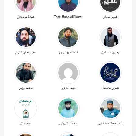
عمیر رمضان
Yasir Masood Bhatti
عبدالحليم بلال
رضوان اسد خان
اسد اللہ بھمبھوی
علی عمران شاہین
عمران محمدی
ضیاء اللہ برنی
محمد اویس
ڈاکٹر حافظ محمد زبیر
محمد نثار ربانی
ام حمدان