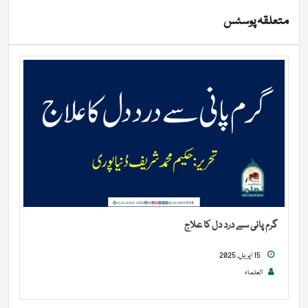
متعلقہ پوسٹس
گرم پانی سے درد دل کا علاج
15 اپریل, 2025
العلماء