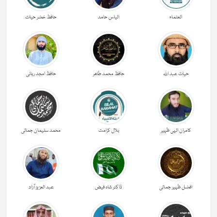
العلماء
الیاس حامد
حافظ خضر حیات
حیات عبد اللہ
حافظ محمد طاھر
حافظ امجد ربانی
کامران الہی ظہیر
بلال کرامت
محمد سلیمان جمالی
افضل ظہیر جمالی
ڈاکٹر شاہ فیض
عبد العزیز آزاد