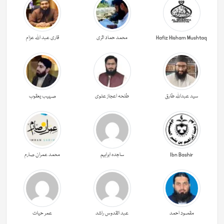
Hafiz Hisham Mushtaq
محمد حماد اثری
قاری عبد اللہ عزام
سید عبداللہ طارق
طلحہ اعجاز علوی
صہیب یعقوب
Ibn Bashir
ساجدہ ابراہیم
محمد عمران صارم
مقصود احمد
عبد القدوس راشد
عمر حیات