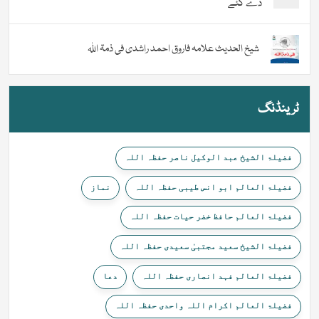
دے گئے
شیخ الحدیث علامہ فاروق احمد راشدی فی ذمۃ اللہ
ٹرینڈنگ
فضیلۃ الشیخ عبد الوکیل ناصر حفظہ اللہ
فضیلۃ العالم ابو انس طیبی حفظہ اللہ
نماز
فضیلۃ العالم حافظ خضر حیات حفظہ اللہ
فضیلۃ الشیخ سعید مجتبیٰ سعیدی حفظہ اللہ
فضیلۃ العالم فہد انصاری حفظہ اللہ
دعا
فضیلۃ العالم اکرام اللہ واحدی حفظہ اللہ