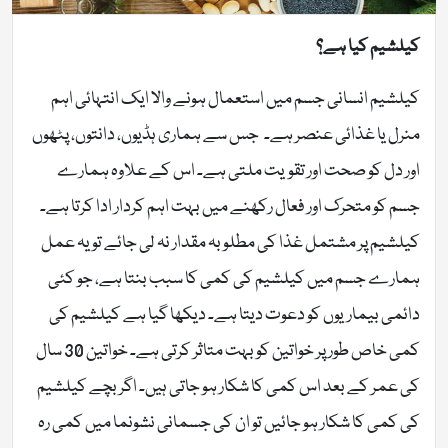
کیلشیم کیا ہے؟
کیلشیم انسانی جسم میں استعمال ہونے والا ایک انتہائی اہم
منرل یا غذائی عنصر ہے۔ جس سے ہماری ہڈیوں، دانتوں، پٹھوں
اور دل کو صحت اور تقویت ملتی ہے۔ اس کے علاوہ ہمارے
جسم کو متحرک اور فعال رکھنے میں بہت اہم کردار ادا کرتا ہے۔
کیلشیم پر مشتمل غذا کی مطلوبہ مقدار نہ لی جائے تو یہ عمل
ہمارے جسم میں کیلشیم کی کمی کا سبب بنتا ہے، جو کئی
دائمی بیماریوں کو دعوت دیتا ہے۔ دیکھا گیا ہے کیلشیم کی
کمی خاص طور پر خواتین کو بہت متاثر کرتی ہے۔ خواتین 30 سال
کی عمر کے بعد اس کمی کا شکار ہو جاتی ہیں۔ اگر بچے کیلشیم
کی کمی کا شکار ہو جائیں تو ان کی جسمانی نشونما میں کمی رہ