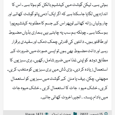
ہوتی ہے۔ لیکن گوشت میں کیلشیم بالکل کم ہوتا ہے ۔ اس کا
اندازہ یوں لگایا جاسکتا ہے کہ اگر ایک آدمی پائو گوشت کھائے اور
چار روٹیاں رزانہ کھائے تو پھر اس کے جسم کا مطلوبہ کیلشیم پورا
ہو سکتا ہے ۔ چونکہ ہم سب یہ چاہتے ہیں ہماری ہڈیاں مضبوط
اور طاقتور ہوں۔ دانتوں کی قدرتی چمک دمک اور سفیدی برقرار
رہے اور دانت مضبوط بھی ہوں تو ایسی صورت میں ضرورت کے
مطابق دودھ کو اپنی غذا میں ضرور شامل رکھیں۔ ہری سبزیوں کا
استعمال زیادہ کر دیں۔ بڑی ڈش میں ہری سبزیوں کو متخب کریں۔
مچھلی، چکن، بیف یا مٹن کے گوشت میں سبزیوں کو استعمال
کریں۔ خشک میوه جات کا استعمال کریں ۔ خشک میوہ جات
میں بادام، پسته، انجیر،اخروٹ کھائی جائے۔
15 دسمبر, 2022
صحت اور اسلام
1473 Views