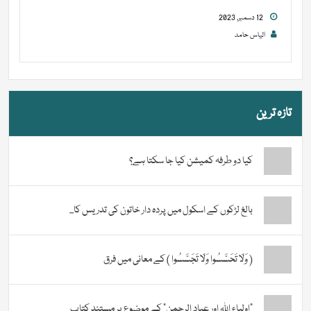
12 دسمبر, 2023
الیاس حامد
تازہ ترین
کیا دو طرفہ کمیشن کیا جا سکتا ہے؟
بالغ لڑکوں کے اسکول میں پردہ دار خاتون کی تدریس کا...
( وَلَا تَحَسَّسُوا وَلَا تَجَسَّسُوا ) کے معانی میں فرق
“اولیاء اللہ اور عباد الرحمن” کے موضوع پر مستند کتاب