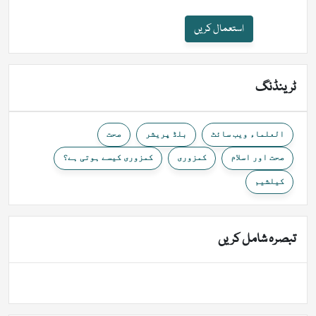
استعمال کریں
ٹرینڈنگ
العلماء ویب سائٹ
بلڈ پریشر
صحت
صحت اور اسلام
کمزوری
کمزوری کیسے ہوتی ہے؟
کیلشیم
تبصرہ شامل کریں