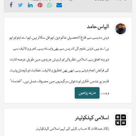
الیاس حامد
دینی مدرسے سے فارغ التحصیل عالم دین ،ایم فل سکالر ہیں، ایم اے اردو اور ایم
بی اے ہیں، دینی علوم کی تدریس سے بھی وابستہ رہے۔ تحریر و تالیف سے
دیرینہ تعلق ہے، اسلامی، نظریاتی اور تربیتی جریدوں میں طویل عرصہ ادارت
کے فرائض انجام دیتے رہے، ابھی بھی تحقیق و تالیف، خطابت اور ڈیجٹل پلیٹ
فارمز پر علمی، فکری اور دعوتی سرگرمیوں میں مصروف عمل ہیں۔ "العلماء"
مزید پڑھیں
ویب ...
اسلامی کیلکولیٹر
زکاۃ، صدقات کا حساب کرنے کے لیے اسلامی کیلکولیٹر