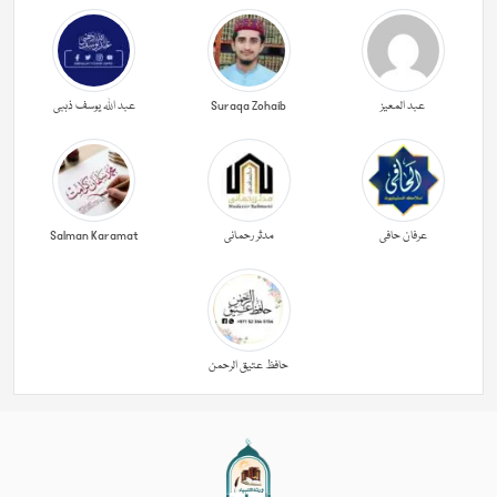
عبد المعیز
Suraqa Zohaib
عبد اللہ یوسف ذہبی
عرفان حافی
مدثر رحمانی
Salman Karamat
حافظ عتیق الرحمن