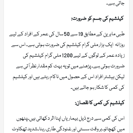
جاتی ہے۔
کیلشیم کی جسم کو ضرورت:
طبی ماہرین کے مطابق 19 سے 50 سال کی عمر کے افراد کے لیے
روزانہ ایک ہزار ملی گرام کیلشیم کی ضرورت ہوتی ہے۔ اس سے
زیادہ عمر کے لوگوں کے لیے 1200 ملی گرام کیلشیم کی
ضرورت ہوتی ہے۔ پڑھنے میں تو یہ بہت کم مقدار نظر آتی ہے
لیکن بیشتر افراد اس کے حصول میں ناکام رہتے ہیں اور کیلشیم
کی کمی کا شکار ہو جاتے ہیں۔
کیلشیم کی کمی کا نقصان:
اس کی کمی سے درج ذیل بیماریاں اپنا اثر دکھاتی ہیں۔پٹھوں
میں کھچائو۔ہر وقت سستی اور غنودگی طاری رہنا۔شدید تھکاوٹ