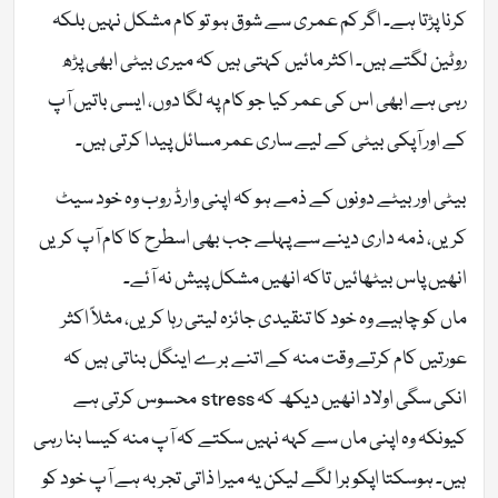
کرنا پڑتا ہے۔ اگر کم عمری سے شوق ہو تو کام مشکل نہیں بلکہ
روٹین لگتے ہیں۔ اکثر مائیں کہتی ہیں کہ میری بیٹی ابھی پڑھ
رہی ہے ابھی اس کی عمر کیا جو کام پہ لگا دوں، ایسی باتیں آپ
کے اور آپکی بیٹی کے لیے ساری عمر مسائل پیدا کرتی ہیں۔
بیٹی اور بیٹے دونوں کے ذمے ہو کہ اپنی وارڈ روب وہ خود سیٹ
کریں، ذمہ داری دینے سے پہلے جب بھی اسطرح کا کام آپ کریں
انھیں پاس بیٹھائیں تاکہ انھیں مشکل پیش نہ آئے۔
ماں کو چاہیے وہ خود کا تنقیدی جائزہ لیتی رہا کریں، مثلاً اکثر
عورتیں کام کرتے وقت منہ کے اتنے برے اینگل بناتی ہیں کہ
انکی سگی اولاد انھیں دیکھ کہ stress محسوس کرتی ہے
کیونکہ وہ اپنی ماں سے کہہ نہیں سکتے کہ آپ منہ کیسا بنا رہی
ہیں۔ ہوسکتا اپکو برا لگے لیکن یہ میرا ذاتی تجربہ ہے آپ خود کو