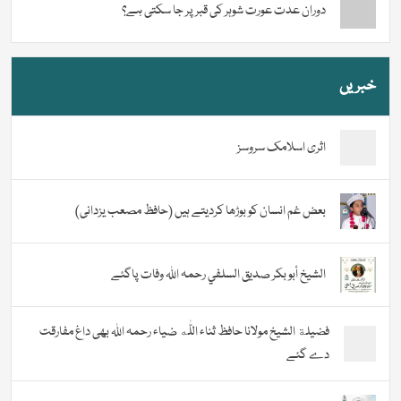
دوران عدت عورت شوہر کی قبر پر جا سکتی ہے؟
خبریں
اثری اسلامک سروسز
بعض غم انسان کو بوڑھا کردیتے ہیں (حافظ مصعب یزدانی)
الشيخ أبو بكر صديق السلفي رحمہ اللہ وفات پاگئے
فضیلة الشيخ مولانا حافظ ثناء اللّٰه ضیاء رحمہ اللہ بھی داغ مفارقت
دے گئے