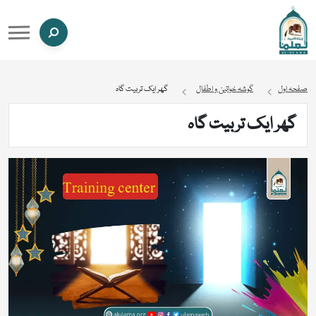
صفحہ اول
گوشہ خواتین و اطفال
گھر ایک تربیت گاہ
گھر ایک تربیت گاہ