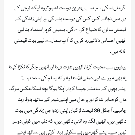
اگر ماں اسکی سب سے بہترین دوست نہ ہو تو وہ ٹیکنالوجی کے
دور میں نجانے کس کس کی دوست بنے گی اور اپنی زندگی کے
قیمتی سالوں کا ضیاع کرے گی۔ بیٹیوں کو پر اعتماد بنائیں
انھیں احساس دلاتے رہا کریں کہ آپ ہمارے لیے بہت قیمتی
اثاثہ ہیں۔
بیٹیوں سے محبت کرنا، انھیں عزت دینا اور انھیں جگر کا ٹکڑا کہنا
یہ بھی میرے نبی صلی اللہ علیہ وآلہ وسلم کی سنت ہے!۔
اپنے بچوں کے سامنے جیسا کردار آپکا ہوگا بچہ اسکا عکس ہوگا۔
ماں کو صابر، شاکر اور ہر حال میں اپنے شوہر کے ساتھ باوفا رہنا
چاہیے۔ آجکل 80 فیصد لڑکیاں اپنی ازدواجی زندگی میں بہت
دکھی ہیں، انھیں لگتا وہ اتنی دکھی ہیں، کہ دنیا میں کوئی دوسرا
نہیں ہے۔ اپنے گھر میں بے سکونی پیدا کرتی ہیں، ساتھ اپنے