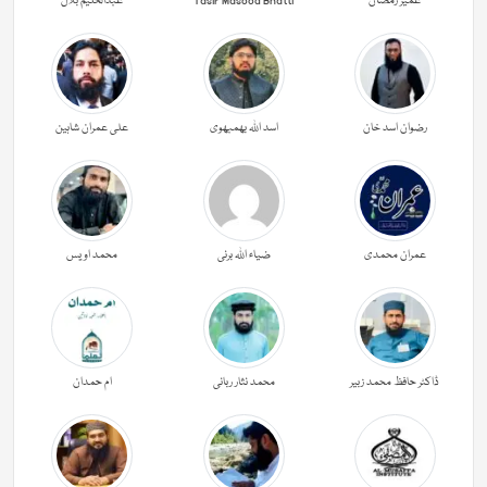
عمیر رمضان
Yasir Masood Bhatti
عبدالحليم بلال
رضوان اسد خان
اسد اللہ بھمبھوی
علی عمران شاہین
عمران محمدی
ضیاء اللہ برنی
محمد اویس
ڈاکٹر حافظ محمد زبیر
محمد نثار ربانی
ام حمدان