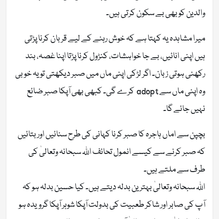
والدین کو بھی بے سکون کرتی ہیں۔
میرا مشاہدہ یہ کہتا ہے کہ خوش رہنے کے لیے قربان کرنا پڑتی
ہیں اپنی انائیں، بے جا خواہشات، کنڑول کرنا پڑتا اپنا غصہ، بند
رکھنی ہوتی زبان۔ اگر لڑکی اپنی ماں میں صبر دیکھتی تو یہ خوبی
وہ اپنی ماں سے adopt کرے گی۔ کبھی بھی آپکا صبر ضائع
نہیں جائے گا۔
بچپن سے اماں ہاجرہ کا صبر کرنا کہانی کی طرح سنائیں اور بتائیں
کہ صبر کرنے سے کیسے انمول تحائف اللہ سبحانہ وتعالیٰ کی
طرف سے ملتے ہیں۔
اللہ سبحانہ وتعالیٰ بہتر ین بدلہ دیتے ہیں۔ کیا حسین بدلہ ہو کہ
آپ کی صابر اور شاکر طعبیت کی بدولت آپکا شوہر آپکا گرویدہ ہو