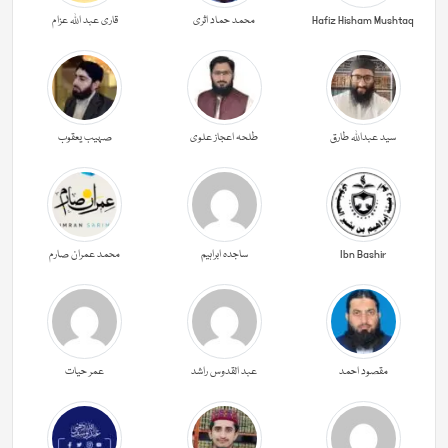
Hafiz Hisham Mushtaq
محمد حماد اثری
قاری عبد اللہ عزام
سید عبداللہ طارق
طلحہ اعجاز علوی
صہیب یعقوب
Ibn Bashir
ساجدہ ابراہیم
محمد عمران صارم
مقصود احمد
عبد القدوس راشد
عمر حیات