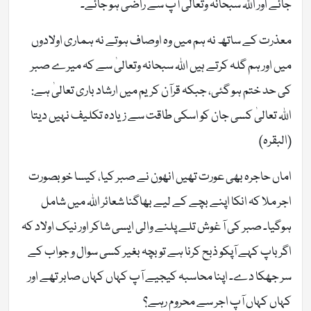
جائے اور اللہ سبحانہ وتعالیٰ آپ سے راضی ہو جائے۔
معذرت کے ساتھ نہ ہم میں وہ اوصاف ہوتے نہ ہماری اولادوں
میں اور ہم گلہ کرتے ہیں اللہ سبحانہ وتعالیٰ سے کہ میرے صبر
کی حد ختم ہو گئی، جبکہ قرآن کریم میں ارشاد باری تعالیٰ ہے:
اللہ تعالیٰ کسی جان کو اسکی طاقت سے زیادہ تکلیف نہیں دیتا
(البقرہ)
اماں حاجرہ بھی عورت تھیں انھون نے صبر کیا، کیسا خوبصورت
اجر ملا کہ انکا اپنے بچے کے لیے بھاگنا شعائر اللہ میں شامل
ہوگیا۔ صبر کی آ غوش تلے پلنے والی ایسی شاکر اور نیک اولاد کہ
اگر باپ کہے آپکو ذبح کرنا ہے تو بچہ بغیر کسی سوال و جواب کے
سر جھکا دے۔ اپنا محاسبہ کیجیے آپ کہاں کہاں صابر تھے اور
کہاں کہاں آپ اجر سے محروم رہے؟