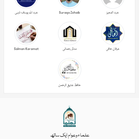
عبد المعیز
Suraqa Zohaib
عبد اللہ یوسف ذہبی
عرفان حافی
مدثر رحمانی
Salman Karamat
حافظ عتیق الرحمن
علماء وعوام ایک ساتھ