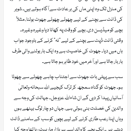
کی منزل تک وہ اپنی ماں کی ہر عادت سے آگاہ ہوتے ہیں۔ شوہر
کی ڈانٹ سے بچنے کے لیے چھوٹے چھوٹے جھوٹ بولنا، مثلاً
بچے کو میڈیسن دی، بچے کو وقت پہ کھانا دیا وغیرہ وغیرہ۔
وقتی ڈانٹ ڈپٹ سے بچنے کے لیے “نہ” کرنے کے باوجود جواب
ہاں میں دیا۔ جھوٹ کی خاصیت ہے وہ ایک بار بولنے والی طرف
بار بار جاتا ہے اور آخر میں خود ظاہر ہو جاتا ہے۔
سب سے پہلی بات جھوٹ سے اجتناب چاہے چھوٹے سے چھوٹا
ہو۔ جھوٹ کو گناہ سمجھ کر ترک کیجیے اللہ سبحانہ وتعالیٰ
آسانیاں پیدا کر دیں گے ان شاءاللہ عزوجل۔ جہالت کی وجہ سے
والدین کی خصلت بنی ہوتی ہے، جہاں دو چار لوگ بیٹھے ہوں
وہاں اپنا رعب طاری کرنے کے لیے بچوں کو سب کے سامنے ڈانٹ
دیتے ہیں۔ ایک بچے کا والد اسے سر بازار مار پیٹ رہا تھا وجہ کیا