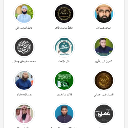
حیات عبد اللہ
حافظ محمد طاھر
حافظ امجد ربانی
کامران الہی ظہیر
بلال کرامت
محمد سلیمان جمالی
افضل ظہیر جمالی
ڈاکٹر شاہ فیض
عبد العزیز آزاد