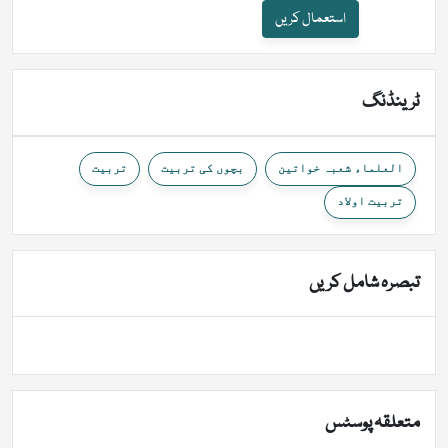
استعمال کریں
ٹرینڈنگ
العلماء شعبہ خواتین
بچوں کی تربیت
تربیت
تربیت اولاد
تبصرہ شامل کریں
متعلقہ پوسٹس