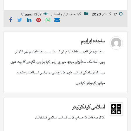
17 اگست, 2023
گوشہ خواتین و اطفال
1337 Views
ساجدہ ابراہیم
ساجدہ پروین نام ہے، بابا کے نام کی نسبت سے ساجدہ ابراہیم بھی لکھتی
ہوں۔ اسلامک اسٹڈیز اور میتھ میں بی ایس کیا ہوا ہے۔ لکھنے کا بہت شوق
ہے، اخروی زندگی کے لیے کچھ کرنا چاہتی ہوں، اسی لیے العلماء شعبہ
خواتین کو جوائن کیا ہے۔
اسلامی کیلکولیٹر
زکاۃ، صدقات کا حساب کرنے کے لیے اسلامی کیلکولیٹر