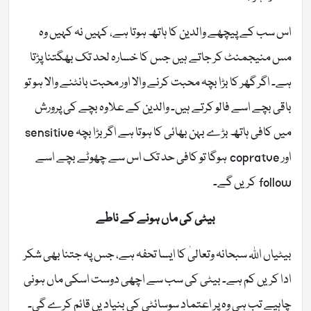
اس سب کے پیچھے والدین کا ہاتھ ہوتا ہے، کہیں نہ کہیں وہ
مس منیجمنٹ کر جاتے ہیں جس کا خسارہ لحد تک بھگتنا پڑتا
ہے۔ اگر گھر کا بڑا بچہ محبت کرنے والا اور محبت بانٹنے والا ہو تو
باقی بچے اسے فالو کرتے ہیں۔ والدین کے علاوہ بچے کی پرورش
میں کافی ہاتھ بڑے بہن بھائی کا ہوتا ہے اگر بڑا بچہ sensitive
اور copratve ہوگا تو کافی حد تک اس سے چھوٹے بچے اسے
follow کریں گے۔
بیٹی کی ماں ہونے کے ناطے
بیٹیاں اللہ سبحانہ وتعالیٰ کا ایسا تحفہ ہے، جس پہ جتنا بھی شکر
ادا کریں کم ہے۔ بیٹی کی سب سے اچھی دوست اسکی ماں ہونی
چاہیے تب ہی وہ پر اعتماد سوسائٹی کی بنیاد یں قائم کرے گی۔