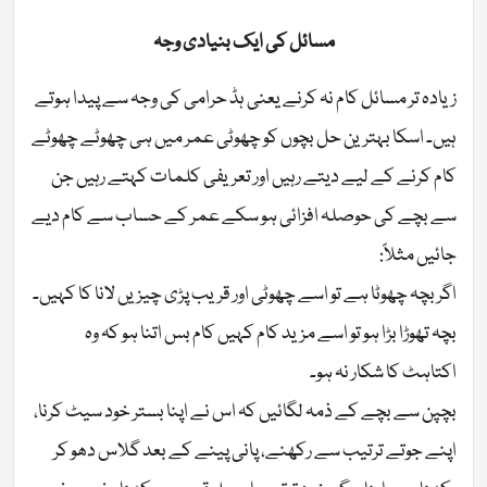
مسائل کی ایک بنیادی وجہ
زیادہ تر مسائل کام نہ کرنے یعنی ہڈ حرامی کی وجہ سے پیدا ہوتے
ہیں۔ اسکا بہترین حل بچوں کو چھوٹی عمر میں ہی چھوٹے چھوٹے
کام کرنے کے لیے دیتے رہیں اور تعریفی کلمات کہتے رہیں جن
سے بچے کی حوصلہ افزائی ہو سکے عمر کے حساب سے کام دیے
جائیں مثلاً:
اگر بچہ چھوٹا ہے تو اسے چھوٹی اور قریب پڑی چیزیں لانا کا کہیں۔
بچہ تھوڑا بڑا ہو تو اسے مزید کام کہیں کام بس اتنا ہو کہ وہ
اکتاہٹ کا شکار نہ ہو۔
بچپن سے بچے کے ذمہ لگائیں کہ اس نے اپنا بستر خود سیٹ کرنا،
اپنے جوتے ترتیب سے رکھنے، پانی پینے کے بعد گلاس دھو کر