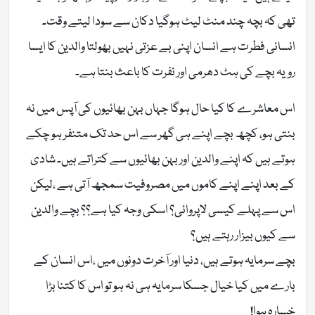
تھی کہ بچہ چند منٹ لیٹ ہوگیا دکان سے سودا لیتے وقت۔
انسانی فطرت ہے انسان اپنی بے عزتی نہیں بھولتا والدین کا ایسا
رویہ بچے کی ہٹ دھرمی اور نفرت کا باعث بنتا ہے۔
اس معاشرے کا کیا حال ہوگا جہاں بہن بھائیوں کی آپس میں نہ
بنتی ہو، کچھ بچے اپنے ہی گھر سے اس حد تک متنفر ہو چکے
ہوتے ہیں کہ اپنے والدین اور بہن بھائیوں سے کتراتے ہیں۔ شادی
کے بعد اپنے اپنے کاموں میں مصروفیت سمجھ آتی ہے ،لیکن
اس سے پہلے کیسی لاپروائی؟ اسکی وجہ کیا ہے؟؟ بچے والدین
سے کیوں بیزار رہتے ہیں؟
بچے سرمایہ ہوتے ہیں، دنیا اور آخرت دونوں میں ،اس انسان کے
بارے میں کیا خیال جسکا سرمایہ ہی نہ ہو تو اس کا کتنا بڑا
خسارہ ہوا!