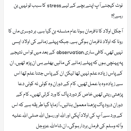
نوٹ کیجئے آپ اپنے بچے کے لیے stress کا سبب تو نہیں بن
رہے؟!
آجکل اولاد کا نافرمان ہونا عام مئسلہ بن گیا ہے، ہر دوسری ماں کا
رونا کہ اولاد نافرمان ہوگی ہے، جبکہ پہلے زمانے کی اولاد ایسی
نہیں تھی۔ کافی ساری observation کے بعد میں تو اس نتیجے
پہ پہنچی ہوں کہ پہلے زمانے کی مائیں بھلے ہی ان پڑھ تھیں، ان
کے پاس زیادہ علم نہیں تھا لیکن ان کے پاس جتنا علم تھا اس
سے زیادہ وہ با عمل تھیں، کام کے دوران وہ کوئی نہ کوئی دعا
پڑھتی رہتی تھیں خاص کر دورد پاک کا ورد کرتی تھیں۔ کام کے
دوران درود پاک پڑھنا معمول بنائیں۔ آزمایا گیا طریقہ ہے کہ اس
کے ورد سے آپ کی اولاد آپکی اور اللہ اور رسول اللہ صلی اللہ علیہ
وآلہ وسلم کی فرماں بردار ہوگی۔ ان شاءاللہ عزوجل