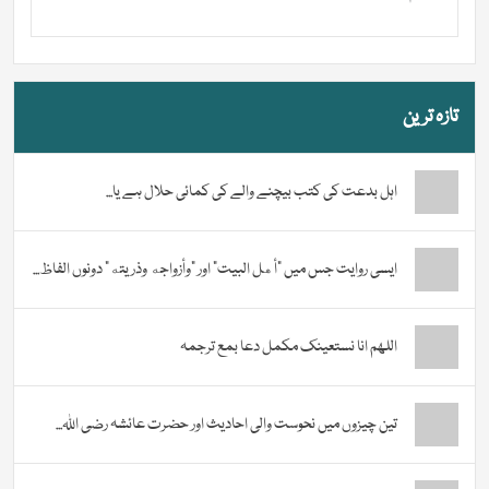
تازہ ترین
اہل بدعت کی کتب بیچنے والے کی کمائی حلال ہے یا...
ایسی روایت جس میں “أهل البيت” اور “وأزواجه وذريته” دونوں الفاظ...
اللھم انا نستعینک مکمل دعا بمع ترجمہ
تین چیزوں میں نحوست والی احادیث اور حضرت عائشہ رضی اللہ...