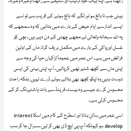
رکھنا ہے، اپنا بیگ خود ترتیب اور سلیقے سے رکھنا وغیرہ وغیرہ۔
بیٹی جب نا بالغ ہو اور لگے کہ بالغ ہونے کے قریب ہے تو اسے
ایسے انداز سے ایام حیض کے بارے میں بتائیں کہ وہ سمجھے کہ
یہ اللہ سبحانہ وتعالیٰ نے مجھے چھٹی کے دن دیے ہیں۔ بچی کو
غسل اور پاکی کے بارے میں مکمل بریف کرنا، ماں کے اولین
فرائض میں ہے۔ اس عمر میں عموماً لڑکیاں حیا کی وجہ سے
اپنی ماں سے کچھ شئیر نھیں کر پاتیں۔ آپ اپنی بیٹی کی ایسی
دوست بنیں وہ اپکو کچھ بھی بتاتے ہوئے ڈرے نہیں، بلکہ راحت
محسوس کرے جیسے وہ بیسٹ فرینڈ سے بات یا شئیرنگ کر کے
محسوس کرتی ہے۔
اسی عمر میں سالن بنانا اور اسطرح کے کام میں اسکا interest
develop ہو کیونکہ آپ پی ایچ ڈی بھی کر لیں سسرال جا کر سب