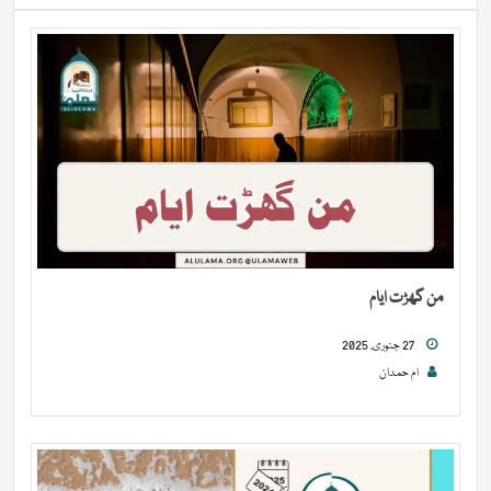
من گھڑت ایام
27 جنوری, 2025
ام حمدان