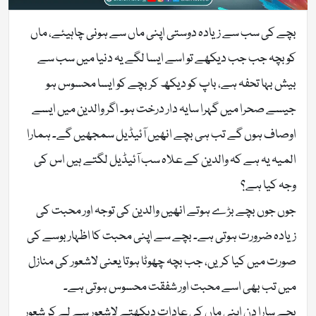
بچے کی سب سے زیادہ دوستی اپنی ماں سے ہونی چاہیئے، ماں
کو بچہ جب جب دیکھے تو اسے ایسا لگے یہ دنیا میں سب سے
بیش بہا تحفہ ہے، باپ کو دیکھ کر بچے کو ایسا محسوس ہو
جیسے صحرا میں گہرا سایہ دار درخت ہو۔ اگر والدین میں ایسے
اوصاف ہوں گے تب ہی بچے انھیں آئیڈیل سمجھیں گے۔ ہمارا
المیہ یہ ہے کہ والدین کے علاہ سب آئیڈیل لگتے ہیں اس کی
وجہ کیا ہے؟
جوں جوں بچے بڑے ہوتے انھیں والدین کی توجہ اور محبت کی
زیادہ ضرورت ہوتی ہے۔ بچے سے اپنی محبت کا اظہار بوسے کی
صورت میں کیا کریں، جب بچہ چھوٹا ہوتا یعنی لاشعور کی منازل
میں تب بھی اسے محبت اور شفقت محسوس ہوتی ہے۔
بچے سارا دن اپنی ماں کی عادات دیکھتے لاشعور سے لے کر شعور