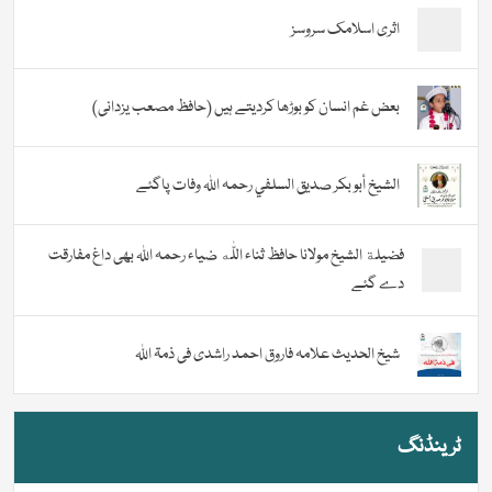
اثری اسلامک سروسز
بعض غم انسان کو بوڑھا کردیتے ہیں (حافظ مصعب یزدانی)
الشيخ أبو بكر صديق السلفي رحمہ اللہ وفات پاگئے
فضیلة الشيخ مولانا حافظ ثناء اللّٰه ضیاء رحمہ اللہ بھی داغ مفارقت
دے گئے
شیخ الحدیث علامہ فاروق احمد راشدی فی ذمۃ اللہ
ٹرینڈنگ