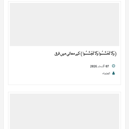
( وَلَا تَحَسَّسُوا وَلَا تَجَسَّسُوا ) کے معانی میں فرق
07 اگست, 2026
العلماء