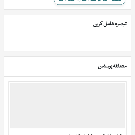
تبصرہ شامل کریں
متعلقہ پوسٹس