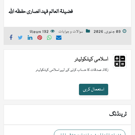
فضیلۃ العالم فہد انصاری حفظہ اللہ
09 جنوری, 2026
سوالات و جوابات
192 Views
اسلامی کیلکولیٹر
زکاۃ، صدقات کا حساب کرنے کے لیے اسلامی کیلکولیٹر
استعمال کریں
ٹرینڈنگ
فضیلۃ العالم فہد انصاری حفظہ اللہ