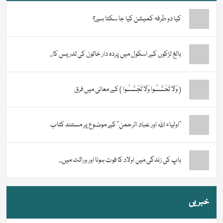
کیا دو طرفہ کمیشن کیا جا سکتا ہے؟
بالغ لڑکوں کے اسکول میں پردہ دار خاتون کی تدریس کا...
( وَلَا تَحَسَّسُوا وَلَا تَجَسَّسُوا ) کے معانی میں فرق
“اولیاء اللہ اور عباد الرحمن” کے موضوع پر مستند کتاب
باپ کی زندگی میں اولاد کا فوت ہونا اور وراثت میں...
خبریں