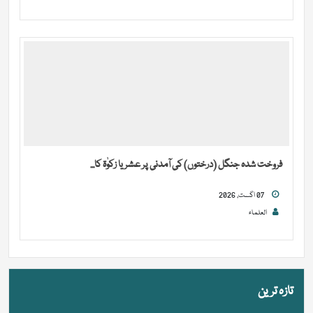
فروخت شدہ جنگل (درختوں) کی آمدنی پر عشر یا زکوٰۃ کا...
07 اگست, 2026
العلماء
تازہ ترین