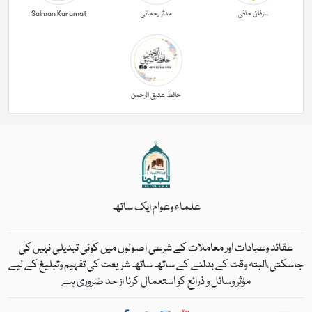
عرفان حافی
مدثر رحمانی
Salman Karamat
حافظ عتیق الرحمن
علماء وعوام ایک ساتھ
عقائد وعبادات اور معاملات کے شرعی اصولوں میں کوئی تبدیلی نہیں کی
جاسکتی،البتہ وقت کے بدلنے کے ساتھ ساتھ شریعت کی تفہیم وتبلیغ کے لیے
مؤثر وسائل و ذرائع کو استعمال کرنا از حد ضروری ہے