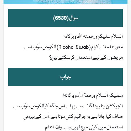
سوال (6539)
السلام علیکم ورحمتہ اللہ وبرکاتہ
معزز علمائے کرام (Alcohol Swab) الکوحل سوَب اسے
مریضوں کے لیے استعمال کر سکتے ہیں؟
جواب
وعلیکم السلام ورحمۃ اللہ وبرکاتہ!
انجیکشن وغیرہ لگانے سے پہلے اس جگہ کو الکوحل سوَب سے
صاف کیا جاتا ہے یہ جراثیم کش ہوتا ہے، اس کے بیرونی
استعمال میں کوئی حرج نہیں ہے۔ واللہ اعلم