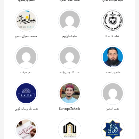
Ibn Bashir
ساجدہ ابراہیم
محمد عمران صارم
مقصود احمد
عبد القدوس راشد
عمر حیات
عبد المعیز
Suraqa Zohaib
عبد اللہ یوسف ذہبی