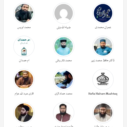
عمران محمدی
ضیاء اللہ برنی
محمد اویس
ڈاکٹر حافظ محمد زبیر
محمد نثار ربانی
ام حمدان
Hafiz Hisham Mushtaq
محمد حماد اثری
قاری عبد اللہ عزام
سید عبداللہ طارق
طلحہ اعجاز علوی
صہیب یعقوب