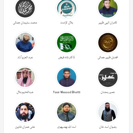
کامران الہی ظہیر
بلال کرامت
محمد سلیمان جمالی
افضل ظہیر جمالی
ڈاکٹر شاہ فیض
عبد العزیز آزاد
عمیر رمضان
Yasir Masood Bhatti
عبدالحليم بلال
رضوان اسد خان
اسد اللہ بھمبھوی
علی عمران شاہین