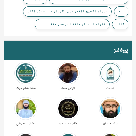
سنت
فضیلۃ الشیخ ڈاکٹر فیض الابرار شاہ حفظہ اللہ
گناہ
فضیلۃ العالم حافظ قمر حسن حفظہ اللہ
پروفائلز
العلماء
الیاس حامد
حافظ خضر حیات
حیات عبد اللہ
حافظ محمد طاھر
حافظ امجد ربانی