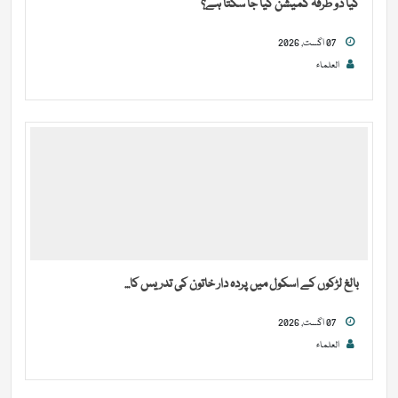
کیا دو طرفہ کمیشن کیا جا سکتا ہے؟
07 اگست, 2026
العلماء
بالغ لڑکوں کے اسکول میں پردہ دار خاتون کی تدریس کا...
07 اگست, 2026
العلماء