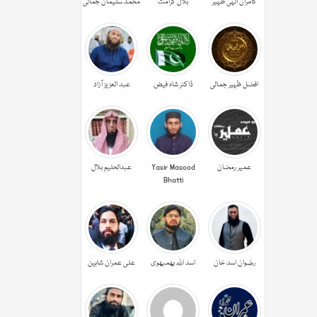
کامران الہی ظہیر
بلال کرامت
محمد سلیمان جمالی
افضل ظہیر جمالی
ڈاکٹر شاہ فیض
عبد العزیز آزاد
عمیر رمضان
Yasir Masood
عبدالحليم بلال
Bhatti
رضوان اسد خان
اسد اللہ بھمبھوی
علی عمران شاہین