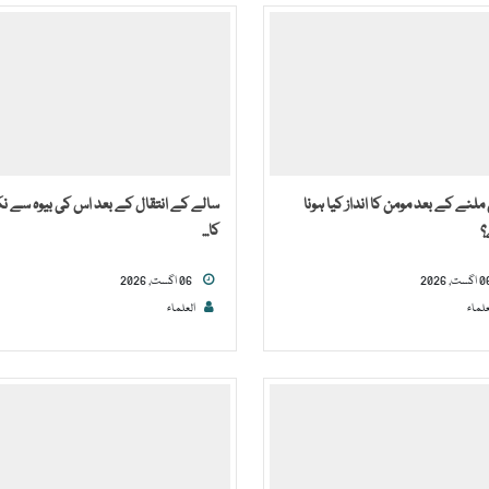
لنے کے بعد مومن کا انداز کیا ہونا
سالے کے انتقال کے بعد اس کی بیوہ سے نک
؟
کا...
06 اگست, 2026
علماء
العلماء