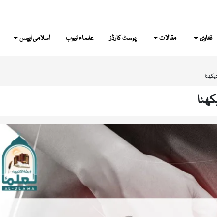
فتاوی
مقالات
پوسٹ کارڈز
علماء ٹیوب
اسلامی ایپس
یکھنا
کھنا