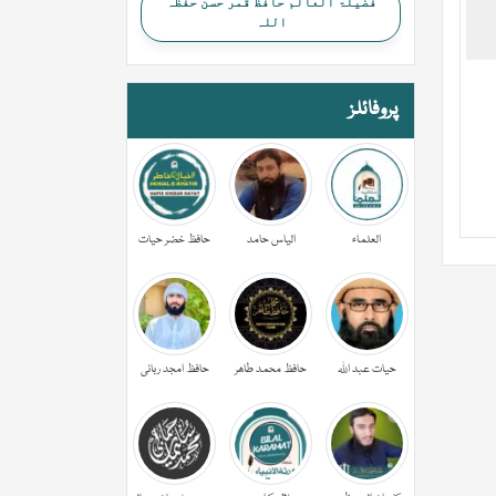
فضیلۃ العالم حافظ قمر حسن حفظہ
اللہ
پروفائلز
العلماء
الیاس حامد
حافظ خضر حیات
حیات عبد اللہ
حافظ محمد طاھر
حافظ امجد ربانی