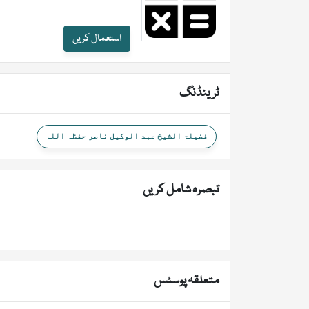
استعمال کریں
ٹرینڈنگ
فضیلۃ الشیخ عبد الوکیل ناصر حفظہ اللہ
تبصرہ شامل کریں
متعلقہ پوسٹس