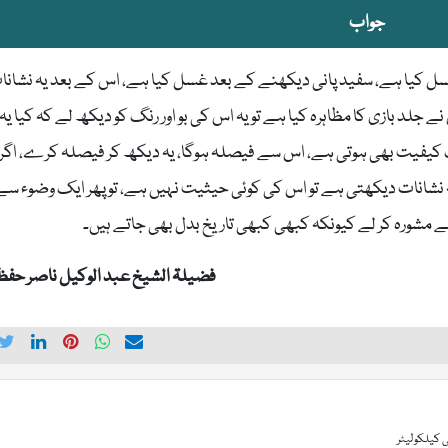
جواب
غسل کیا ہے، سفید پانی دیکھنے کے بعد غسل کیا ہے، اس کے بعد یہ نشانا
جلد بازی کا مظاہرہ کیا ہے تو یہ اس کی بو اور رنگ کو دیکھ لے کہ کیا یہ
کیفیت بھی ہوتی ہے، اس سے فیصلہ ہوگا، یہ دیکھ کر فیصلہ کرے، اگر
نشانات دیکھتی ہے تو اس کی کوئی حیثیت نہیں ہے، تو پھر ایک وضوء سے
سے مشورہ کر لے کیونکہ کبھی کبھی تاریخ بدل بھی جاتے ہیں۔
فضیلۃ الشیخ عبد الوکیل ناصر حفظہ 
 کیلکولیٹر