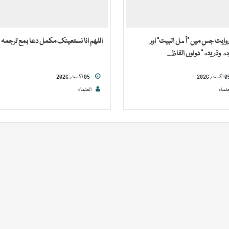
روایت جس میں “أهل البيت” اور
اللھم انا نستعینک مکمل دعا بمع ترجمہ
جه وذريته” دونوں الفاظ...
05 اگست, 2026
علماء
العلماء