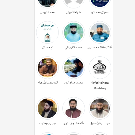
عمران محمدی
ضیاء اللہ برنی
محمد اویس
ڈاکٹر حافظ محمد زبیر
محمد نثار ربانی
ام حمدان
Hafiz Hisham
محمد حماد اثری
قاری عبد اللہ عزام
Mushtaq
سید عبداللہ طارق
طلحہ اعجاز علوی
صہیب یعقوب