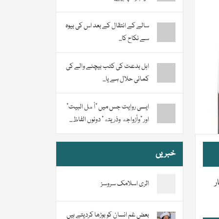
سالے کے انتقال کے بعد اس کی بیوہ
سے نکاح کا...
اہل بدعت کی کتب بیچنے والے کی
کمائی حلال ہے یا...
ایسی روایت جس میں “أهل البيت”
اور “وأزواجه وذريته” دونوں الفاظ...
خبریں
ر
اثری اسلامک سروسز
بعض غم انسان کو بوڑھا کردیتے ہیں