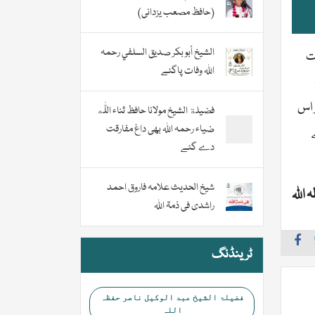
(حافظ مصعب یزدانی)
الشيخ أبو بكر صديق السلفي رحمہ
ت
اللہ وفات پاگئے
 اس
فضیلة الشيخ مولانا حافظ ثناء اللّٰه
ضیاء رحمہ اللہ بھی داغ مفارقت
دے گئے
شیخ الحدیث علامہ فاروق احمد
اللہ
راشدی فی ذمۃ اللہ
ٹرینڈنگ
فضیلۃ الشیخ عبد الوکیل ناصر حفظہ
اللہ