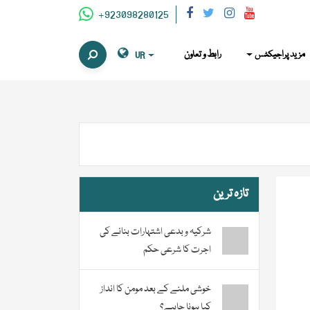
+923098280125
مزید پراجیکٹس
رابط و تعاون
UR
تازہ ترین
شرکیہ و بدعی اشتہارات بنانے کی
اجرت کا شرعی حکم
خوشی ملنے کے بعد مومن کا انداز
کیا ہونا چاہیے؟