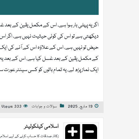
اگر یہ پہلی بار ہوا ہے، اس کے مکمل یقین کے بعد 
دیکھتی ہے تو اس کی کوئی حیثیت نہیں ہے، اگر اس نے 
حیض تو نہیں ہے، اس کے علاؤہ اس کے آنے کی ایک 
کے مکمل یقین کے بعد غسل کیا ہے، اس کے بعد یہ 
ایک نماز پڑھ لے، یہ تمام باتوں کو کسی سینئر عورت 
19 مارچ, 2025
سوالات و جوابات
333 Views
اسلامی کیلکولیٹر
زکاۃ، صدقات کا حساب کرنے کے لیے اسلامی