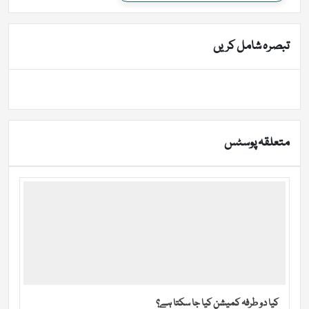
تبصرہ شامل کریں
متعلقہ پوسٹس
کیا دو طرفہ کمیشن کیا جا سکتا ہے؟