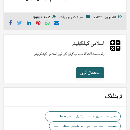
03 جون, 2025
سوالات و جوابات
472 Views
اسلامی کیلکولیٹر
زکاۃ، صدقات کا حساب کرنے کے لیے اسلامی کیلکولیٹر
استعمال کریں
ٹرینڈنگ
فضیلۃ الشیخ عبد الوکیل ناصر حفظہ اللہ
فضیلۃ العالم ابو انس طیبی حفظہ اللہ