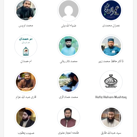
عمران محمدی
ضیاء اللہ برنی
محمد اویس
ڈاکٹر حافظ محمد زبیر
محمد نثار ربانی
ام حمدان
Hafiz Hisham Mushtaq
محمد حماد اثری
قاری عبد اللہ عزام
سید عبداللہ طارق
طلحہ اعجاز علوی
صہیب یعقوب