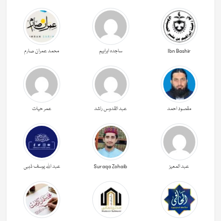
Ibn Bashir
ساجدہ ابراہیم
محمد عمران صارم
مقصود احمد
عبد القدوس راشد
عمر حیات
عبد المعیز
Suraqa Zohaib
عبد اللہ یوسف ذہبی