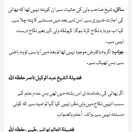
سائل:
شیخ صاحب ولی کی حثیت سے ان کو پتہ نہیں تھا کہ بھائی
کی اجازت ضروری ہے، اس لئے بعد میں مسئلے کا پتہ چلا ہے،
کیا اب دوبارہ نکاح کرنا ہوگا، کیونکہ ولی کے بغیر نکاح درست
نہیں ہے۔
جواب:
اگر وہ بالفرض موجود نہیں تھا تو بعد میں آیا ہے، تو وہ راضی
ہے، بس ٹھیک ہے۔
فضیلۃ الشیخ عبد الوکیل ناصر حفظہ اللہ
اگر بھائی کی رضامندی اس رشتہ میں تھی بس عدم علم کے
سبب انہیں نکاح میں ولی مقرر نہیں کیا گیا تو امید ہے کہ کوئی
مسئلہ نہیں ہے۔والله أعلم بالصواب
فضیلۃ العالم ابو انس طیبی حفظہ اللہ