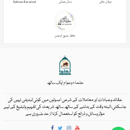
عرفان حافی
مدثر رحمانی
Salman Karamat
حافظ عتیق الرحمن
علماء وعوام ایک ساتھ
عقائد وعبادات اور معاملات کے شرعی اصولوں میں کوئی تبدیلی نہیں کی
جاسکتی،البتہ وقت کے بدلنے کے ساتھ ساتھ شریعت کی تفہیم وتبلیغ کے لیے
مؤثر وسائل و ذرائع کو استعمال کرنا از حد ضروری ہے