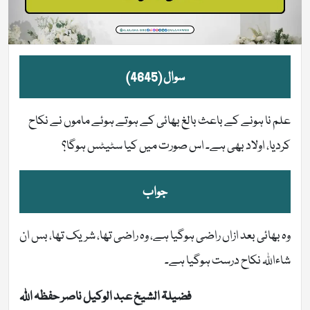
سوال (4645)
علم نا ہونے کے باعث بالغ بھائی کے ہوتے ہوئے ماموں نے نکاح
کردیا، اولاد بھی ہے۔ اس صورت میں کیا سٹیٹس ہوگا؟
جواب
وہ بھائی بعد ازاں راضی ہوگیا ہے، وہ راضی تھا، شریک تھا، بس ان
شاءاللہ نکاح درست ہوگیا ہے۔
فضیلۃ الشیخ عبد الوکیل ناصر حفظہ اللہ