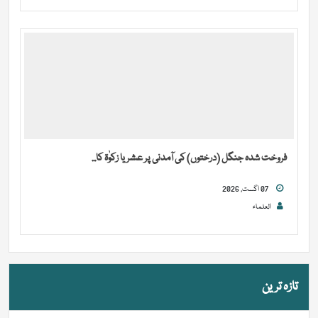
فروخت شدہ جنگل (درختوں) کی آمدنی پر عشر یا زکوٰۃ کا...
07 اگست, 2026
العلماء
تازہ ترین