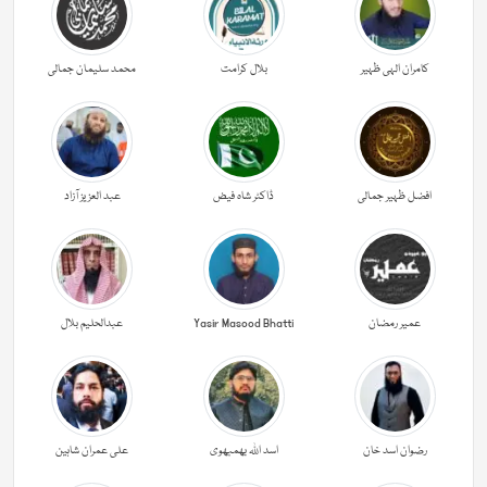
کامران الہی ظہیر
بلال کرامت
محمد سلیمان جمالی
افضل ظہیر جمالی
ڈاکٹر شاہ فیض
عبد العزیز آزاد
عمیر رمضان
Yasir Masood Bhatti
عبدالحليم بلال
رضوان اسد خان
اسد اللہ بھمبھوی
علی عمران شاہین