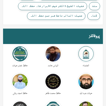
سنت
فضیلۃ الشیخ ڈاکٹر فیض الابرار شاہ حفظہ اللہ
گناہ
فضیلۃ العالم حافظ قمر حسن حفظہ اللہ
پروفائلز
العلماء
الیاس حامد
حافظ خضر حیات
حیات عبد اللہ
حافظ محمد طاھر
حافظ امجد ربانی