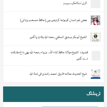
اثری اسلامک سروسز
بعض غم انسان کو بوڑھا کردیتے ہیں (حافظ مصعب یزدانی)
الشيخ أبو بكر صديق السلفي رحمہ اللہ وفات پاگئے
فضیلة الشيخ مولانا حافظ ثناء اللّٰه ضیاء رحمہ اللہ بھی داغ مفارقت
دے گئے
شیخ الحدیث علامہ فاروق احمد راشدی فی ذمۃ اللہ
ٹرینڈنگ