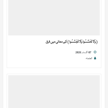
( وَلَا تَحَسَّسُوا وَلَا تَجَسَّسُوا ) کے معانی میں فرق
07 اگست, 2026
العلماء