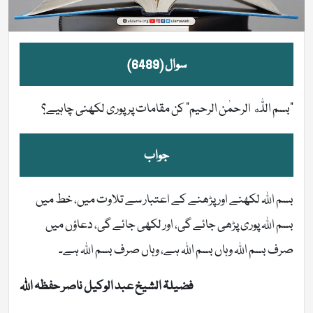
سوال (6489)
“بسم اللّٰه الرحمٰن الرحیم” کن مقامات پر پوری لکھنی چاہیے؟
جواب
بسم اللہ لکھنے اور پڑھنے کے اعتبار سے تلاوت میں، خط میں
بسم اللہ پوری پڑھی جائے گی، اور لکھی جائے گی، دعاؤں میں
صرف بسم اللہ وہاں بسم اللہ ہے، وہاں صرف بسم اللہ ہے۔
فضیلۃ الشیخ عبد الوکیل ناصر حفظہ اللہ