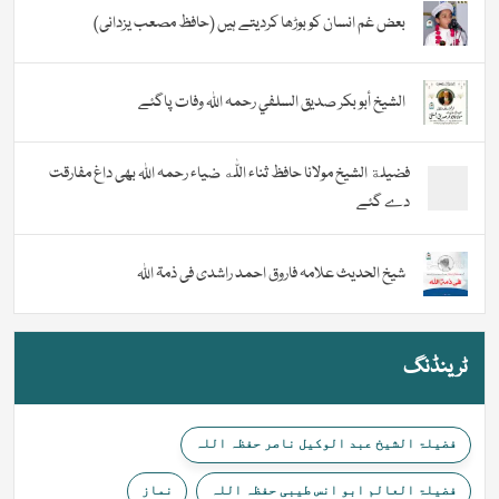
بعض غم انسان کو بوڑھا کردیتے ہیں (حافظ مصعب یزدانی)
الشيخ أبو بكر صديق السلفي رحمہ اللہ وفات پاگئے
فضیلة الشيخ مولانا حافظ ثناء اللّٰه ضیاء رحمہ اللہ بھی داغ مفارقت
دے گئے
شیخ الحدیث علامہ فاروق احمد راشدی فی ذمۃ اللہ
ٹرینڈنگ
فضیلۃ الشیخ عبد الوکیل ناصر حفظہ اللہ
فضیلۃ العالم ابو انس طیبی حفظہ اللہ
نماز