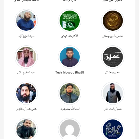
افضل ظہیر جمالی
ڈاکٹر شاہ فیض
عبد العزیز آزاد
عمیر رمضان
Yasir Masood Bhatti
عبدالحليم بلال
رضوان اسد خان
اسد اللہ بھمبھوی
علی عمران شاہین