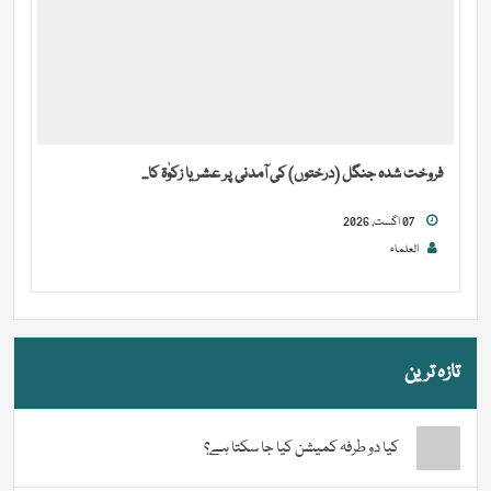
فروخت شدہ جنگل (درختوں) کی آمدنی پر عشر یا زکوٰۃ کا...
07 اگست, 2026
العلماء
تازہ ترین
کیا دو طرفہ کمیشن کیا جا سکتا ہے؟