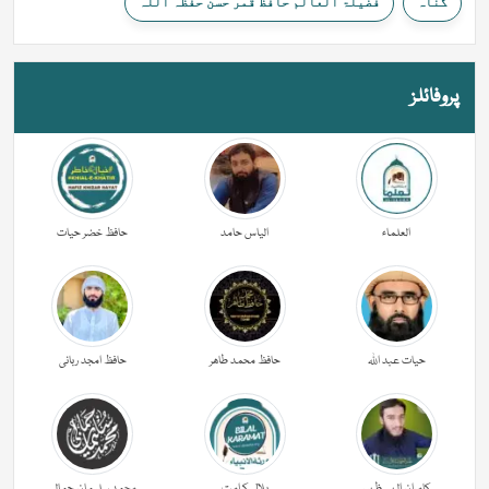
گناہ
فضیلۃ العالم حافظ قمر حسن حفظہ اللہ
پروفائلز
العلماء
الیاس حامد
حافظ خضر حیات
حیات عبد اللہ
حافظ محمد طاھر
حافظ امجد ربانی
کامران الہی ظہیر
بلال کرامت
محمد سلیمان جمالی