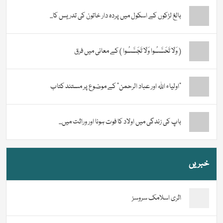
بالغ لڑکوں کے اسکول میں پردہ دار خاتون کی تدریس کا...
( وَلَا تَحَسَّسُوا وَلَا تَجَسَّسُوا ) کے معانی میں فرق
“اولیاء اللہ اور عباد الرحمن” کے موضوع پر مستند کتاب
باپ کی زندگی میں اولاد کا فوت ہونا اور وراثت میں...
خبریں
اثری اسلامک سروسز