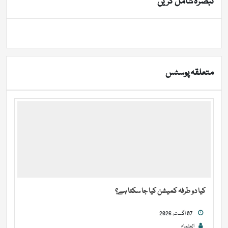
تبصرہ شامل کریں
متعلقہ پوسٹس
کیا دو طرفہ کمیشن کیا جا سکتا ہے؟
07 اگست, 2026
العلماء