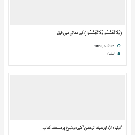
( وَلَا تَحَسَّسُوا وَلَا تَجَسَّسُوا ) کے معانی میں فرق
07 اگست, 2026
العلماء
“اولیاء اللہ اور عباد الرحمن” کے موضوع پر مستند کتاب