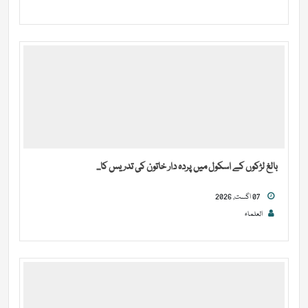
بالغ لڑکوں کے اسکول میں پردہ دار خاتون کی تدریس کا...
07 اگست, 2026
العلماء