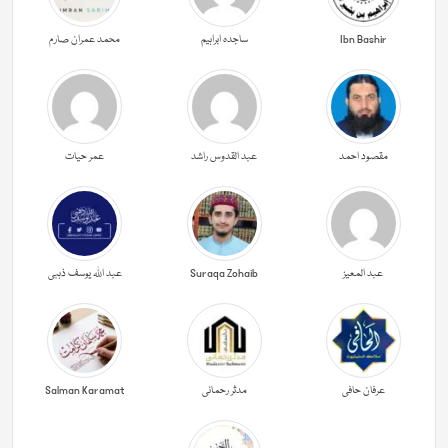
Ibn Bashir
ساجدہ ابراہیم
محمد عمران صارم
مقصود احمد
عبد القدوس راشد
عمر حیات
عبد المعیز
Suraqa Zohaib
عبد اللہ یوسف ذہبی
عرفان حافی
مدثر رحمانی
Salman Karamat