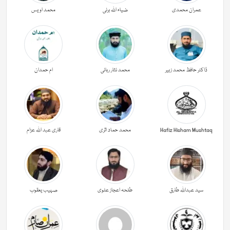
عمران محمدی
ضیاء اللہ برنی
محمد اویس
ڈاکٹر حافظ محمد زبیر
محمد نثار ربانی
ام حمدان
Hafiz Hisham Mushtaq
محمد حماد اثری
قاری عبد اللہ عزام
سید عبداللہ طارق
طلحہ اعجاز علوی
صہیب یعقوب