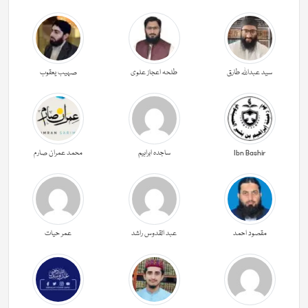
سید عبداللہ طارق
طلحہ اعجاز علوی
صہیب یعقوب
Ibn Bashir
ساجدہ ابراہیم
محمد عمران صارم
مقصود احمد
عبد القدوس راشد
عمر حیات