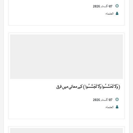
07 اگست, 2026
العلماء
( وَلَا تَحَسَّسُوا وَلَا تَجَسَّسُوا ) کے معانی میں فرق
07 اگست, 2026
العلماء