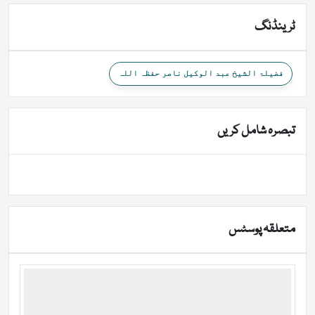
ٹرینڈنگ
فضیلۃ الشیخ عبد الوکیل ناصر حفظہ اللہ
تبصرہ شامل کریں
متعلقہ پوسٹس