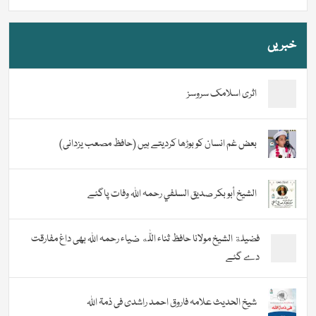
خبریں
اثری اسلامک سروسز
بعض غم انسان کو بوڑھا کردیتے ہیں (حافظ مصعب یزدانی)
الشيخ أبو بكر صديق السلفي رحمہ اللہ وفات پاگئے
فضیلة الشيخ مولانا حافظ ثناء اللّٰه ضیاء رحمہ اللہ بھی داغ مفارقت
دے گئے
شیخ الحدیث علامہ فاروق احمد راشدی فی ذمۃ اللہ