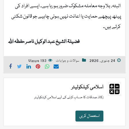
البتہ، بلا وجہ معاملہ مشکوک ضرور ہو رہا ہے۔ ایسے افراد کی
پیٹھ پیچھے حمایت یا اعانت نہیں ہونی چاہیے جو قانون شکنی
کرتے ہیں۔
فضیلۃ الشیخ عبد الوکیل ناصر حفظہ اللہ
24 جنوری, 2026
سوالات و جوابات
193 Views
اسلامی کیلکولیٹر
زکاۃ، صدقات کا حساب کرنے کے لیے اسلامی کیلکولیٹر
استعمال کریں