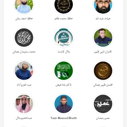
حیات عبد اللہ
حافظ محمد طاھر
حافظ امجد ربانی
کامران الہی ظہیر
بلال کرامت
محمد سلیمان جمالی
افضل ظہیر جمالی
ڈاکٹر شاہ فیض
عبد العزیز آزاد
عمیر رمضان
Yasir Masood Bhatti
عبدالحليم بلال