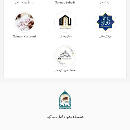
عبد المعیز
Suraqa Zohaib
عبد اللہ یوسف ذہبی
عرفان حافی
مدثر رحمانی
Salman Karamat
حافظ عتیق الرحمن
علماء وعوام ایک ساتھ