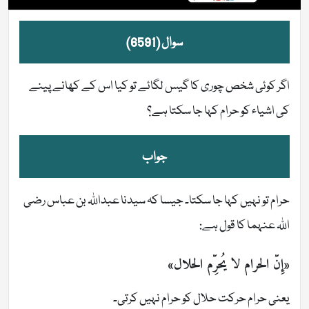
سوال (6591)
اگر کوئی شخص چوری کا گیس لگائے تو کیا اس کے کھانے پینے
کی اشیاء کو حرام کہا جا سکتا ہے؟
جواب
حرام تو نہیں کہا جا سکتا۔ جیسا کہ سیدنا عبداللہ بن عباس رضی
اللہ عنہما کا قول ہے:
«إِنّ الحرام لا يُحرِّم الحلال»
یعنی حرام حرکت حلال کو حرام نہیں کرتی۔