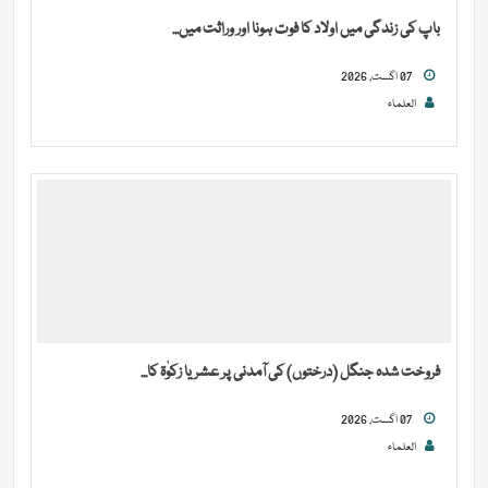
باپ کی زندگی میں اولاد کا فوت ہونا اور وراثت میں...
07 اگست, 2026
العلماء
فروخت شدہ جنگل (درختوں) کی آمدنی پر عشر یا زکوٰۃ کا...
07 اگست, 2026
العلماء