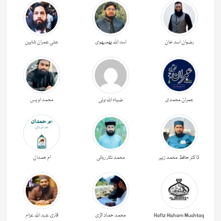
رضوان اسد خان
اسد اللہ بھمبھوی
علی عمران شاہین
عمران محمدی
ضیاء اللہ برنی
محمد اویس
ڈاکٹر حافظ محمد زبیر
محمد نثار ربانی
ام حمدان
Hafiz Hisham Mushtaq
محمد حماد اثری
قاری عبد اللہ عزام