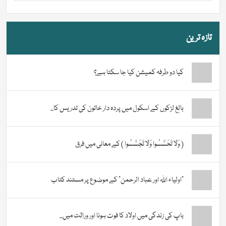
تازہ ترین
کیا دو طرفہ کمیشن کیا جا سکتا ہے؟
بالغ لڑکوں کے اسکول میں پردہ دار خاتون کی تدریس کا...
( وَلَا تَحَسَّسُوا وَلَا تَجَسَّسُوا ) کے معانی میں فرق
“اولیاء اللہ اور عباد الرحمن” کے موضوع پر مستند کتاب
باپ کی زندگی میں اولاد کا فوت ہونا اور وراثت میں...