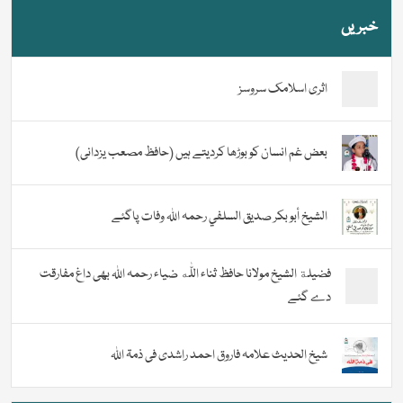
خبریں
اثری اسلامک سروسز
بعض غم انسان کو بوڑھا کردیتے ہیں (حافظ مصعب یزدانی)
الشيخ أبو بكر صديق السلفي رحمہ اللہ وفات پاگئے
فضیلة الشيخ مولانا حافظ ثناء اللّٰه ضیاء رحمہ اللہ بھی داغ مفارقت
دے گئے
شیخ الحدیث علامہ فاروق احمد راشدی فی ذمۃ اللہ