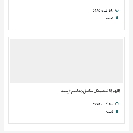
05 اگست, 2026
العلماء
اللھم انا نستعینک مکمل دعا بمع ترجمہ
05 اگست, 2026
العلماء