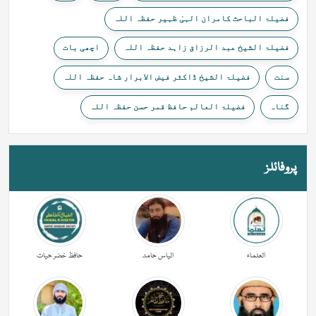
فضیلۃ الباحث کامران الہیٰ ظہیر حفظہ اللہ
فضیلۃ الشیخ عبد الرزاق زاہد حفظہ اللہ
اچھی بات
سنت
فضیلۃ الشیخ ڈاکٹر فیض الابرار شاہ حفظہ اللہ
گناہ
فضیلۃ العالم حافظ قمر حسن حفظہ اللہ
پروفائلز
العلماء
الیاس حامد
حافظ خضر حیات