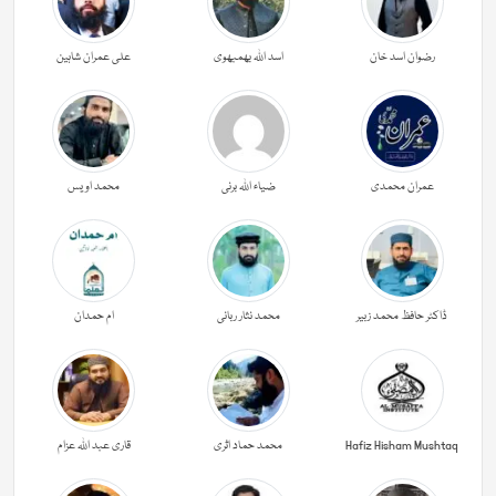
رضوان اسد خان
اسد اللہ بھمبھوی
علی عمران شاہین
عمران محمدی
ضیاء اللہ برنی
محمد اویس
ڈاکٹر حافظ محمد زبیر
محمد نثار ربانی
ام حمدان
Hafiz Hisham Mushtaq
محمد حماد اثری
قاری عبد اللہ عزام