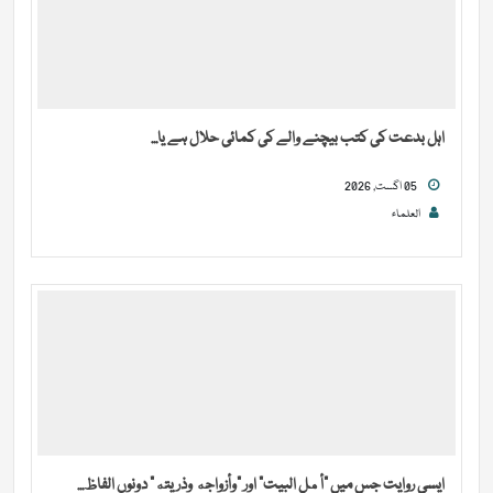
اہل بدعت کی کتب بیچنے والے کی کمائی حلال ہے یا...
05 اگست, 2026
العلماء
ایسی روایت جس میں “أهل البيت” اور “وأزواجه وذريته” دونوں الفاظ...