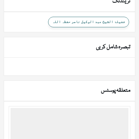
ٹرینڈنگ
فضیلۃ الشیخ عبد الوکیل ناصر حفظہ اللہ
تبصرہ شامل کریں
متعلقہ پوسٹس