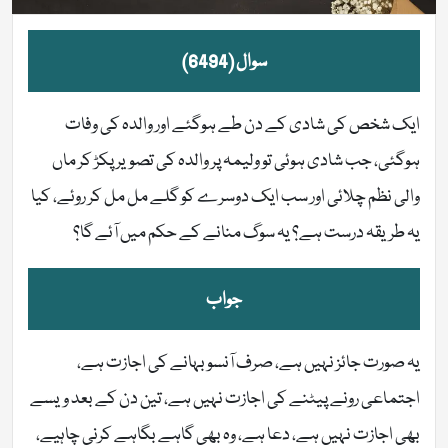
سوال (6494)
ایک شخص کی شادی کے دن طے ہوگئے اور والدہ کی وفات
ہوگئی، جب شادی ہوئی تو ولیمہ پر والدہ کی تصویر پکڑ کر ماں
والی نظم چلائی اور سب ایک دوسرے کو گلے مل مل کر روئے، کیا
یہ طریقہ درست ہے؟ یہ سوگ منانے کے حکم میں آئے گا؟
جواب
یہ صورت جائز نہیں ہے، صرف آنسو بہانے کی اجازت ہے،
اجتماعی رونے پیٹنے کی اجازت نہیں ہے، تین دن کے بعد ویسے
بھی اجازت نہیں ہے، دعا ہے، وہ بھی گاہے بگاہے کرنی چاہیے،