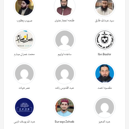
سید عبداللہ طارق
طلحہ اعجاز علوی
صہیب یعقوب
Ibn Bashir
ساجدہ ابراہیم
محمد عمران صارم
مقصود احمد
عبد القدوس راشد
عمر حیات
عبد المعیز
Suraqa Zohaib
عبد اللہ یوسف ذہبی