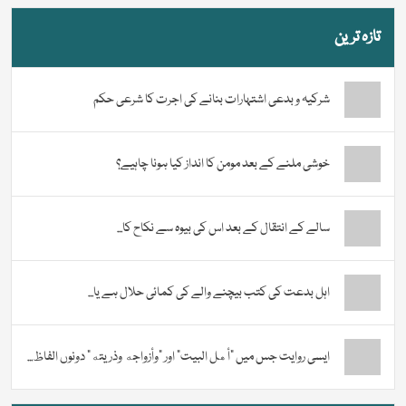
تازہ ترین
شرکیہ و بدعی اشتہارات بنانے کی اجرت کا شرعی حکم
خوشی ملنے کے بعد مومن کا انداز کیا ہونا چاہیے؟
سالے کے انتقال کے بعد اس کی بیوہ سے نکاح کا...
اہل بدعت کی کتب بیچنے والے کی کمائی حلال ہے یا...
ایسی روایت جس میں “أهل البيت” اور “وأزواجه وذريته” دونوں الفاظ...