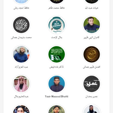
حیات عبد اللہ
حافظ محمد طاھر
حافظ امجد ربانی
کامران الہی ظہیر
بلال کرامت
محمد سلیمان جمالی
افضل ظہیر جمالی
ڈاکٹر شاہ فیض
عبد العزیز آزاد
عمیر رمضان
Yasir Masood Bhatti
عبدالحليم بلال