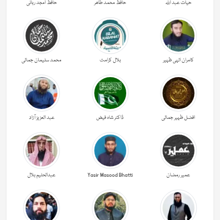
حیات عبد اللہ
حافظ محمد طاھر
حافظ امجد ربانی
کامران الہی ظہیر
بلال کرامت
محمد سلیمان جمالی
افضل ظہیر جمالی
ڈاکٹر شاہ فیض
عبد العزیز آزاد
عمیر رمضان
Yasir Masood Bhatti
عبدالحليم بلال