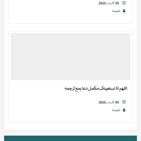
05 اگست, 2026
العلماء
اللھم انا نستعینک مکمل دعا بمع ترجمہ
05 اگست, 2026
العلماء