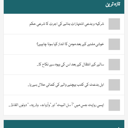
تازہ ترین
شرکیہ و بدعی اشتہارات بنانے کی اجرت کا شرعی حکم
خوشی ملنے کے بعد مومن کا انداز کیا ہونا چاہیے؟
سالے کے انتقال کے بعد اس کی بیوہ سے نکاح کا...
اہل بدعت کی کتب بیچنے والے کی کمائی حلال ہے یا...
ایسی روایت جس میں “أهل البيت” اور “وأزواجه وذريته” دونوں الفاظ...