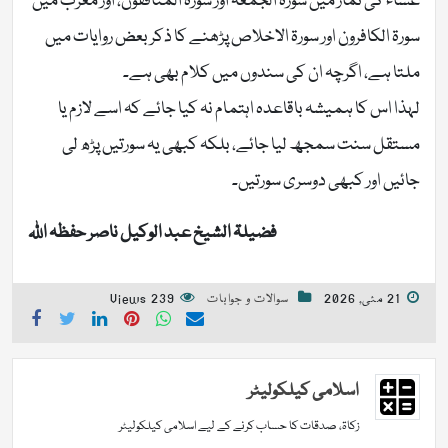
عشاء کی نماز میں سورۃ الجمعہ اور سورۃ المنافقون، اور مغرب میں
سورۃ الکافرون اور سورۃ الاخلاص پڑھنے کا ذکر بعض روایات میں
ملتا ہے، اگرچہ ان کی سندوں میں کلام بھی ہے۔
لہذا اس کا ہمیشہ باقاعدہ اہتمام نہ کیا جائے کہ اسے لازم یا
مستقل سنت سمجھ لیا جائے، بلکہ کبھی یہ سورتیں پڑھ لی
جائیں اور کبھی دوسری سورتیں۔
فضیلۃ الشیخ عبد الوکیل ناصر حفظہ اللہ
21 مئی, 2026
سوالات و جوابات
239 Views
اسلامی کیلکولیٹر
زکاۃ، صدقات کا حساب کرنے کے لیے اسلامی کیلکولیٹر