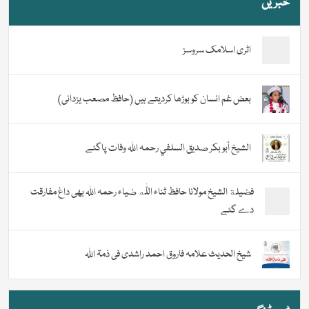
خبریں
اثری اسلامک سروسز
بعض غم انسان کو بوڑھا کردیتے ہیں (حافظ مصعب یزدانی)
الشيخ أبو بكر صديق السلفي رحمہ اللہ وفات پاگئے
فضیلة الشيخ مولانا حافظ ثناء اللّٰه ضیاء رحمہ اللہ بھی داغ مفارقت
دے گئے
شیخ الحدیث علامہ فاروق احمد راشدی فی ذمۃ اللہ