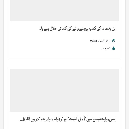
اہل بدعت کی کتب بیچنے والے کی کمائی حلال ہے یا...
05 اگست, 2026
العلماء
ایسی روایت جس میں “أهل البيت” اور “وأزواجه وذريته” دونوں الفاظ...