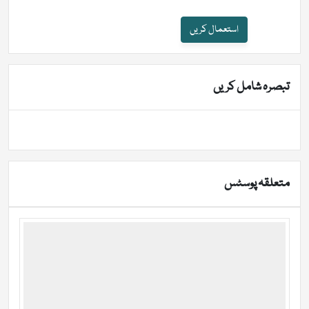
استعمال کریں
تبصرہ شامل کریں
متعلقہ پوسٹس