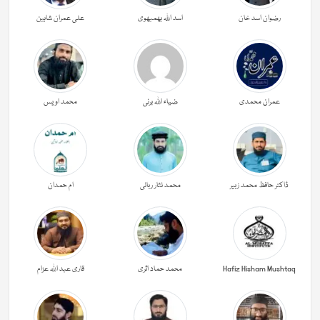
رضوان اسد خان
اسد اللہ بھمبھوی
علی عمران شاہین
عمران محمدی
ضیاء اللہ برنی
محمد اویس
ڈاکٹر حافظ محمد زبیر
محمد نثار ربانی
ام حمدان
Hafiz Hisham Mushtaq
محمد حماد اثری
قاری عبد اللہ عزام