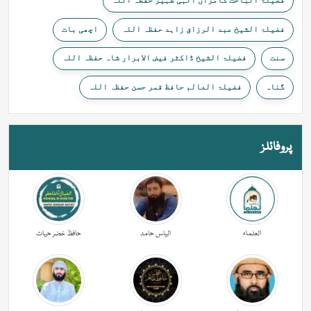
فضیلۃ الباحث کامران الہیٰ ظہیر حفظہ اللہ
فضیلۃ الشیخ عبد الرزاق زاہد حفظہ اللہ
اچھی بات
سنت
فضیلۃ الشیخ ڈاکٹر فیض الابرار شاہ حفظہ اللہ
گناہ
فضیلۃ العالم حافظ قمر حسن حفظہ اللہ
پروفائلز
العلماء
الیاس حامد
حافظ خضر حیات