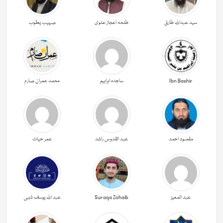
سید عبداللہ طارق
طلحہ اعجاز علوی
صہیب یعقوب
Ibn Bashir
ساجدہ ابراہیم
محمد عمران صارم
مقصود احمد
عبد القدوس راشد
عمر حیات
عبد المعیز
Suraqa Zohaib
عبد اللہ یوسف ذہبی