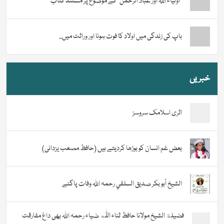
“اولیاء اللہ اور عباد الرحمن” کے موضوع پر مستند کتاب
باپ کی زندگی میں اولاد کا فوت ہونا اور وراثت میں...
خبریں
اثری اسلامک سروسز
بعض غم انسان کو بوڑھا کردیتے ہیں (حافظ مصعب یزدانی)
الشيخ أبو بكر صديق السلفي رحمہ اللہ وفات پاگئے
فضیلة الشيخ مولانا حافظ ثناء اللّٰه ضیاء رحمہ اللہ بھی داغ مفارقت