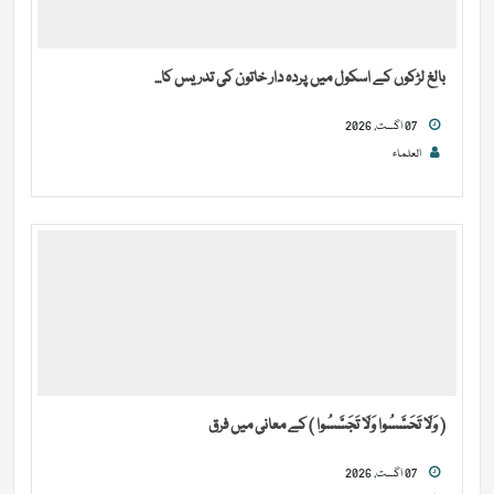
بالغ لڑکوں کے اسکول میں پردہ دار خاتون کی تدریس کا...
07 اگست, 2026
العلماء
( وَلَا تَحَسَّسُوا وَلَا تَجَسَّسُوا ) کے معانی میں فرق
07 اگست, 2026