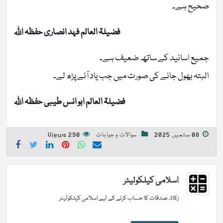
صحیح ہے۔
فضیلۃ العالم فہد انصاری حفظہ اللہ
جمیع اسانید کے ساتھ ضعیف ہے۔
البتہ بھول جانے کی صورت میں جب یاد آئے پڑھ لے۔
فضیلۃ العالم ابو انس طیبی حفظہ اللہ
08 ستمبر, 2025
سوالات و جوابات
290 Views
اسلامی کیلکولیٹر
زکاۃ، صدقات کا حساب کرنے کے لیے اسلامی کیلکولیٹر