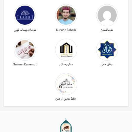
عبد المعیز
Suraqa Zohaib
عبد اللہ یوسف ذہبی
عرفان حافی
مدثر رحمانی
Salman Karamat
حافظ عتیق الرحمن