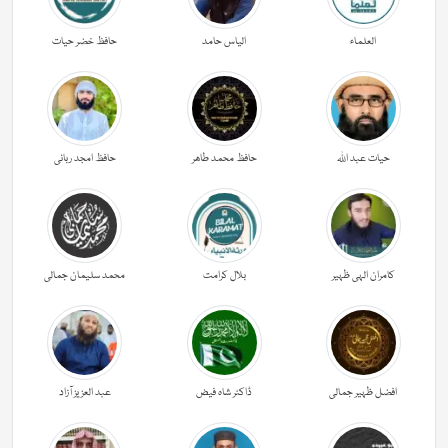
العلماء
الیاس حامد
حافظ خضر حیات
حیات عبد اللہ
حافظ محمد طاھر
حافظ امجد ربانی
کامران الہی ظہیر
بلال کرامت
محمد سلیمان جمالی
افضل ظہیر جمالی
ڈاکٹر شاہ فیض
عبد العزیز آزاد