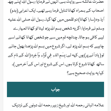
حضرت عائشہؓ سے روایت ہے، انہوں نے فرمایا: رسول اللہ اپنے چھ
اصحاب کے ہمراہ کھانا تناول فرما رہے تھے۔ ایک اعرابی (بدو)
آیا، وہ (سارا کھانا) دو لقموں میں کھا گیا۔ رسول اللہ صلی اللہ علیہ
وسلم نے فرمایا: اگر یہ شخص بسم اللہ پڑھ لیتا تو کھانا تمہارے
لیے کافی ہو جاتا، چنانچہ تم میں سے جو شخص کھانا کھائے اسے
چاہیے کہ بسم اللہ پڑھ لے۔ اگر شروع میں بسم اللہ پڑھنا بھول جائے
تو ( یاد آنے پر) یوں کہہ لے: بِسْمِ اللهِ فِي أَوَّلِهِ وَآخِرِہ (اللہ کے نام کے
ساتھ کھانا شروع کرتا ہوں، اس کے شروع اور اس کے آخر میں )۔
کیا یہ روایت صحیح ہے؟
جواب
علامہ البانی رحمہ اللہ اور شیخ زبیر رحمہ اللہ دونوں کے نزدیک