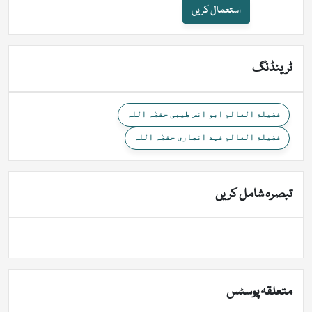
استعمال کریں
ٹرینڈنگ
فضیلۃ العالم ابو انس طیبی حفظہ اللہ
فضیلۃ العالم فہد انصاری حفظہ اللہ
تبصرہ شامل کریں
متعلقہ پوسٹس