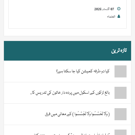
07 اگست, 2026
العلماء
تازہ ترین
کیا دو طرفہ کمیشن کیا جا سکتا ہے؟
بالغ لڑکوں کے اسکول میں پردہ دار خاتون کی تدریس کا...
( وَلَا تَحَسَّسُوا وَلَا تَجَسَّسُوا ) کے معانی میں فرق