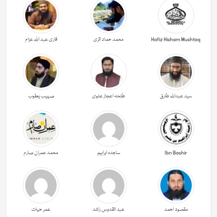
Hafiz Hisham Mushtaq
محمد حماد اثری
قاری عبد اللہ عزام
سید عبداللہ طارق
طلحہ اعجاز علوی
صہیب یعقوب
Ibn Bashir
ساجدہ ابراہیم
محمد عمران صارم
مقصود احمد
عبد القدوس راشد
عمر حیات