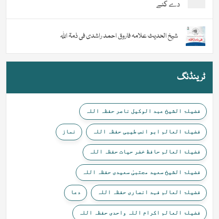
دے گئے
شیخ الحدیث علامہ فاروق احمد راشدی فی ذمۃ اللہ
ٹرینڈنگ
فضیلۃ الشیخ عبد الوکیل ناصر حفظہ اللہ
فضیلۃ العالم ابو انس طیبی حفظہ اللہ
نماز
فضیلۃ العالم حافظ خضر حیات حفظہ اللہ
فضیلۃ الشیخ سعید مجتبیٰ سعیدی حفظہ اللہ
فضیلۃ العالم فہد انصاری حفظہ اللہ
دعا
فضیلۃ العالم اکرام اللہ واحدی حفظہ اللہ