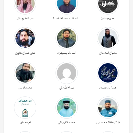
عمیر رمضان
Yasir Masood Bhatti
عبدالحليم بلال
رضوان اسد خان
اسد اللہ بھمبھوی
علی عمران شاہین
عمران محمدی
ضیاء اللہ برنی
محمد اویس
ڈاکٹر حافظ محمد زبیر
محمد نثار ربانی
ام حمدان