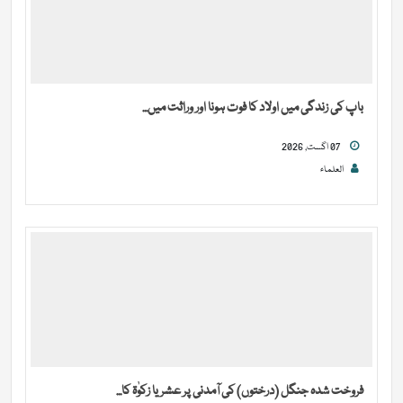
باپ کی زندگی میں اولاد کا فوت ہونا اور وراثت میں...
07 اگست, 2026
العلماء
فروخت شدہ جنگل (درختوں) کی آمدنی پر عشر یا زکوٰۃ کا...