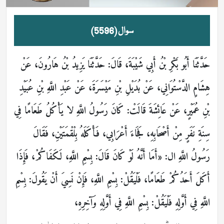
سوال (5596)
حَدَّثَنَا أَبُو بَكْرِ بْنُ أَبِي شَيْبَةَ، قَالَ: حَدَّثَنَا يَزِيدُ بْنُ هَارُونَ، عَنْ
هِشَامٍ الدَّسْتُوَانِي، عَنْ بُدَيْلِ بْنِ مَيْسَرَةَ، عَنْ عَبْدِ اللَّهِ بْنِ عُبَيْدِ
بْنِ عُمَيْرٍ، عَنْ عَائِشَةَ قَالَتْ: كَانَ رَسُولُ اللَّهِ لا يَأْكُلُ طَعَامًا فِي
سِنَةِ نَفَرٍ مِنْ أَصْحَابِهِ، فَجَاءَ أَعْرَابِي، فَأَكَلَهُ بِلْقْمَتَيْنِ، فَقَالَ
رَسُولُ اللَّهِ ال: «أَمَا أَنَّهُ لَوْ كَانَ قَالَ: بِسْمِ اللَّهِ، لَكَفَاكُمْ، فَإِذَا
أَكَلَ أَحَدُكُمْ طَعَامًا، فَلْيَقُلْ: بِسْمِ اللَّهِ، فَإِنْ نَسِيَ أَنْ يَقُولَ: بِسْمِ
اللَّهِ فِي أَوَّلِهِ فَلْيَقُلْ: بِسْمِ اللَّهِ فِي أَوَّلِهِ وَآخِرِهِ،