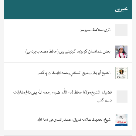
خبریں
اثری اسلامک سروسز
بعض غم انسان کو بوڑھا کردیتے ہیں (حافظ مصعب یزدانی)
الشيخ أبو بكر صديق السلفي رحمہ اللہ وفات پاگئے
فضیلة الشيخ مولانا حافظ ثناء اللّٰه ضیاء رحمہ اللہ بھی داغ مفارقت
دے گئے
شیخ الحدیث علامہ فاروق احمد راشدی فی ذمۃ اللہ