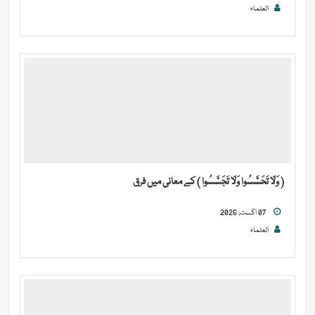
العلماء
( وَلَا تَحَسَّسُوا وَلَا تَجَسَّسُوا ) کے معانی میں فرق
07 اگست, 2026
العلماء