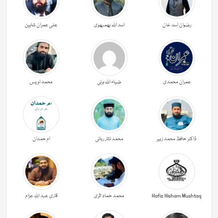
رضوان اسد خان
اسد اللہ بھمبھوی
علی عمران شاہین
عمران محمدی
ضیاء اللہ برنی
محمد اویس
ڈاکٹر حافظ محمد زبیر
محمد نثار ربانی
ام حمدان
Hafiz Hisham Mushtaq
محمد حماد اثری
قاری عبد اللہ عزام