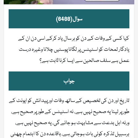
سوال (6488)
کیا کسی کے وفات کے دن کو ہر سال یاد کرکے اسی دن ان کے
یادگار لمحات کو اسٹیٹس پر لگانا پوسٹیں چلانا وغیرہ درست
عمل ہے سلف صالحین سے ایسا کرنا ثابت ہے؟
جواب
تاریخ اور دن کی تخصیص کے ساتھ وفات اور پیدائش کو ایونٹ کے
طور پر لینا یہ صحیح نہیں ہے، نہ اسٹیٹس کے طور پر صحیح ہے،
ورنہ اہل بدعت سے مشابہت ہو جائے گی، یہ صحیح نہیں ہے،
برسبیل تذکرہ کوئی بات ہوجاتی ہے، باقاعدہ دن کا اہتمام چھٹی