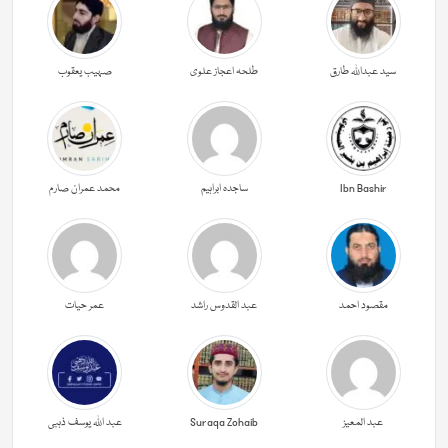
سید عبداللہ طارق
طلحہ اعجاز علوی
صہیب یعقوب
Ibn Bashir
ساجدہ ابراہیم
محمد عمران صارم
مقصود احمد
عبد القدوس راشد
عمر حیات
عبد المعیز
Suraqa Zohaib
عبد اللہ یوسف ذہبی