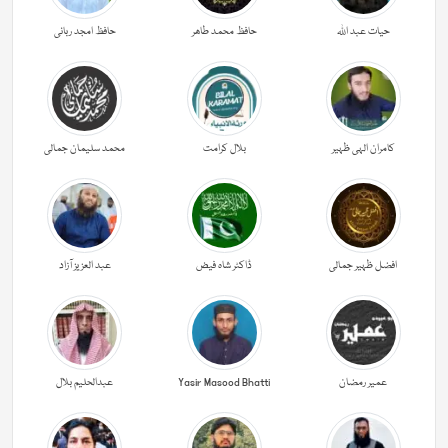
حیات عبد اللہ
حافظ محمد طاھر
حافظ امجد ربانی
کامران الہی ظہیر
بلال کرامت
محمد سلیمان جمالی
افضل ظہیر جمالی
ڈاکٹر شاہ فیض
عبد العزیز آزاد
عمیر رمضان
Yasir Masood Bhatti
عبدالحليم بلال