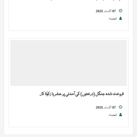
07 اگست, 2026
العلماء
فروخت شدہ جنگل (درختوں) کی آمدنی پر عشر یا زکوٰۃ کا...
07 اگست, 2026
العلماء