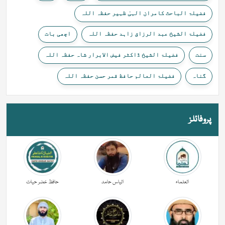
فضیلۃ الباحث کامران الہیٰ ظہیر حفظہ اللہ
فضیلۃ الشیخ عبد الرزاق زاہد حفظہ اللہ
اچھی بات
سنت
فضیلۃ الشیخ ڈاکٹر فیض الابرار شاہ حفظہ اللہ
گناہ
فضیلۃ العالم حافظ قمر حسن حفظہ اللہ
پروفائلز
العلماء
الیاس حامد
حافظ خضر حیات