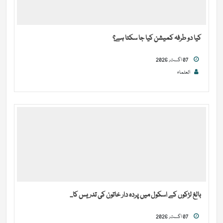
کیا دو طرفہ کمیشن کیا جا سکتا ہے؟
07 اگست, 2026
العلماء
بالغ لڑکوں کے اسکول میں پردہ دار خاتون کی تدریس کا...
07 اگست, 2026