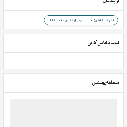
ٹرینڈنگ
فضیلۃ الشیخ عبد الوکیل ناصر حفظہ اللہ
تبصرہ شامل کریں
متعلقہ پوسٹس