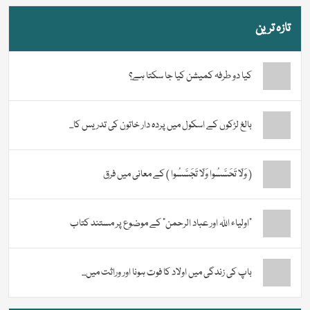
تازہ ترین
کیا دو طرفہ کمیشن کیا جا سکتا ہے؟
بالغ لڑکوں کے اسکول میں پردہ دار خاتون کی تدریس کا...
( وَلَا تَحَسَّسُوا وَلَا تَجَسَّسُوا ) کے معانی میں فرق
“اولیاء اللہ اور عباد الرحمن” کے موضوع پر مستند کتاب
باپ کی زندگی میں اولاد کا فوت ہونا اور وراثت میں...