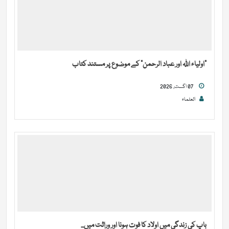
“اولیاء اللہ اور عباد الرحمن” کے موضوع پر مستند کتاب
07 اگست, 2026
العلماء
باپ کی زندگی میں اولاد کا فوت ہونا اور وراثت میں...