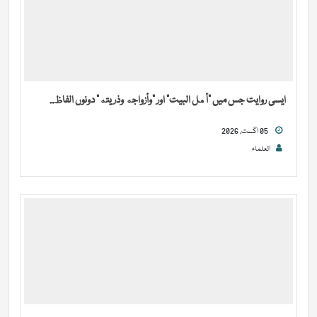
ایسی روایت جس میں “أهل البيت” اور “وأزواجه وذريته” دونوں الفاظ...
05 اگست, 2026
العلماء