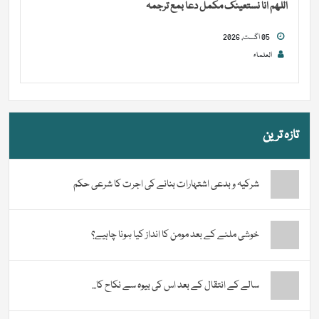
اللھم انا نستعینک مکمل دعا بمع ترجمہ
05 اگست, 2026
العلماء
تازہ ترین
شرکیہ و بدعی اشتہارات بنانے کی اجرت کا شرعی حکم
خوشی ملنے کے بعد مومن کا انداز کیا ہونا چاہیے؟
سالے کے انتقال کے بعد اس کی بیوہ سے نکاح کا...