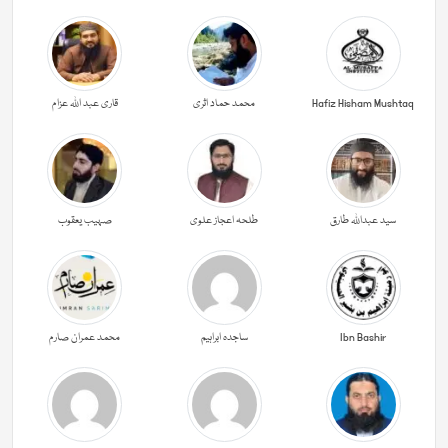
Hafiz Hisham Mushtaq
محمد حماد اثری
قاری عبد اللہ عزام
سید عبداللہ طارق
طلحہ اعجاز علوی
صہیب یعقوب
Ibn Bashir
ساجدہ ابراہیم
محمد عمران صارم