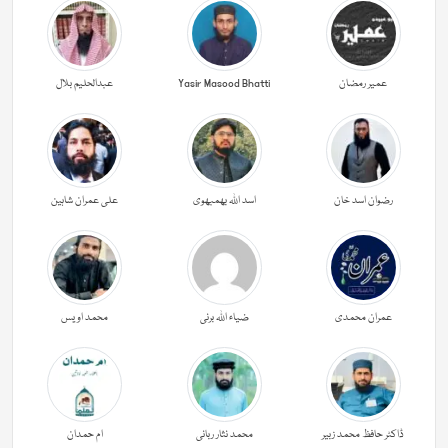
عمیر رمضان
Yasir Masood Bhatti
عبدالحليم بلال
رضوان اسد خان
اسد اللہ بھمبھوی
علی عمران شاہین
عمران محمدی
ضیاء اللہ برنی
محمد اویس
ڈاکٹر حافظ محمد زبیر
محمد نثار ربانی
ام حمدان