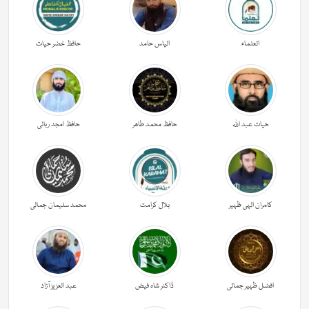
العلماء
الیاس حامد
حافظ خضر حیات
حیات عبد اللہ
حافظ محمد طاھر
حافظ امجد ربانی
کامران الہی ظہیر
بلال کرامت
محمد سلیمان جمالی
افضل ظہیر جمالی
ڈاکٹر شاہ فیض
عبد العزیز آزاد