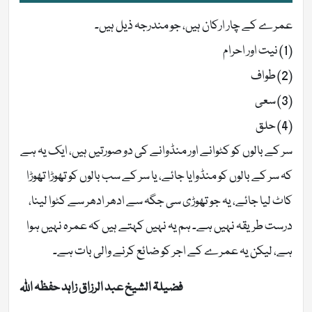
عمرے کے چار ارکان ہیں، جو مندرجہ ذیل ہیں۔
(1) نیت اور احرام
(2) طواف
(3) سعی
(4) حلق
سر کے بالوں کو کٹوانے اور منڈوانے کی دو صورتیں ہیں، ایک یہ ہے
کہ سر کے بالوں کو منڈوایا جائے، یا سر کے سب بالوں کو تھوڑا تھوڑا
کاٹ لیا جائے، یہ جو تھوڑی سی جگہ سے ادھر ادھر سے کٹوا لینا،
درست طریقہ نہیں ہے۔ ہم یہ نہیں کہتے ہیں کہ عمرہ نہیں ہوا
ہے، لیکن یہ عمرے کے اجر کو ضائع کرنے والی بات ہے۔
فضیلۃ الشیخ عبد الرزاق زاہد حفظہ اللہ