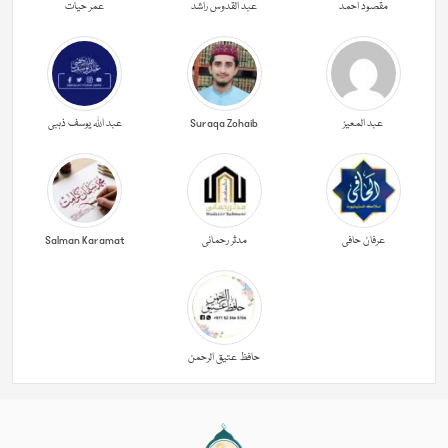
مقصود احمد
عبد القدوس راشد
عمر حیات
عبد المعیز
Suraqa Zohaib
عبد اللہ یوسف ذہبی
عرفان حافی
مدثر رحمانی
Salman Karamat
حافظ عتیق الرحمن