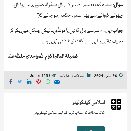
سوال:
عمرہ کہ بعد سارے سر کے بال منڈوانا ضروری ہے یا بال
چھوٹے کروانے سے بھی عمرہ مکمل ہو جائے گا؟
جواب:
پورے سر سے بال کاٹیں یا مونڈیں۔ لیکن چٹکی میں پکڑ کر
صرف دائیں بائیں سے کاٹ لینا کافی نہیں ہے۔
فضیلۃ العالم اکرام اللہ واحدی حفظہ اللہ
06 مئی, 2024
سوالات و جوابات
1558 Views
اسلامی کیلکولیٹر
زکاۃ، صدقات کا حساب کرنے کے لیے اسلامی کیلکولیٹر