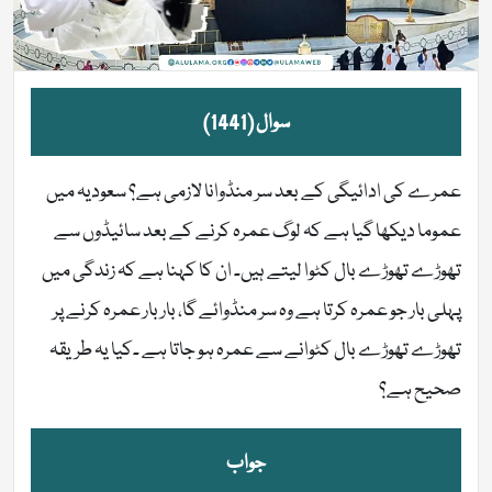
سوال (1441)
عمرے کی ادائیگی کے بعد سر منڈوانا لازمی ہے؟ سعودیہ میں
عموما دیکھا گیا ہے کہ لوگ عمرہ کرنے کے بعد سائیڈوں سے
تھوڑے تھوڑے بال کٹوا لیتے ہیں۔ ان کا کہنا ہے کہ زندگی میں
پہلی بار جو عمرہ کرتا ہے وہ سر منڈوائے گا، بار بار عمرہ کرنے پر
تھوڑے تھوڑے بال کٹوانے سے عمرہ ہو جاتا ہے ۔کیا یہ طریقہ
صحیح ہے؟
جواب