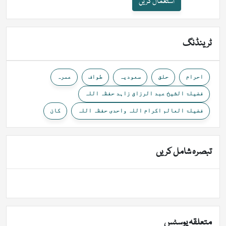
استعمال کریں
ٹرینڈنگ
احرام
حلق
سعودیہ
طواف
عمرہ
فضیلۃ الشیخ عبد الرزاق زاہد حفظہ اللہ
فضیلۃ العالم اکرام اللہ واحدی حفظہ اللہ
کان
تبصرہ شامل کریں
متعلقہ پوسٹس