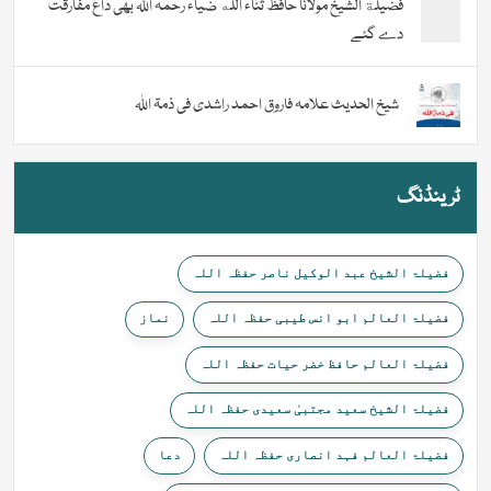
فضیلة الشيخ مولانا حافظ ثناء اللّٰه ضیاء رحمہ اللہ بھی داغ مفارقت
دے گئے
شیخ الحدیث علامہ فاروق احمد راشدی فی ذمۃ اللہ
ٹرینڈنگ
فضیلۃ الشیخ عبد الوکیل ناصر حفظہ اللہ
فضیلۃ العالم ابو انس طیبی حفظہ اللہ
نماز
فضیلۃ العالم حافظ خضر حیات حفظہ اللہ
فضیلۃ الشیخ سعید مجتبیٰ سعیدی حفظہ اللہ
فضیلۃ العالم فہد انصاری حفظہ اللہ
دعا