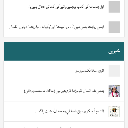
اہل بدعت کی کتب بیچنے والے کی کمائی حلال ہے یا...
ایسی روایت جس میں “أهل البيت” اور “وأزواجه وذريته” دونوں الفاظ...
خبریں
اثری اسلامک سروسز
بعض غم انسان کو بوڑھا کردیتے ہیں (حافظ مصعب یزدانی)
الشيخ أبو بكر صديق السلفي رحمہ اللہ وفات پاگئے