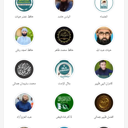
العلماء
الیاس حامد
حافظ خضر حیات
حیات عبد اللہ
حافظ محمد طاھر
حافظ امجد ربانی
کامران الہی ظہیر
بلال کرامت
محمد سلیمان جمالی
افضل ظہیر جمالی
ڈاکٹر شاہ فیض
عبد العزیز آزاد