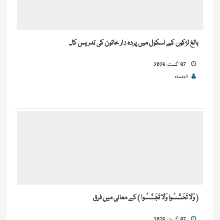
بالغ لڑکوں کے اسکول میں پردہ دار خاتون کی تدریس کا...
07 اگست, 2026
العلماء
( وَلَا تَحَسَّسُوا وَلَا تَجَسَّسُوا ) کے معانی میں فرق
07 اگست, 2026