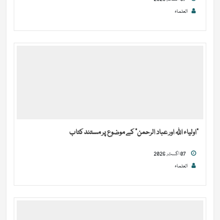
العلماء
“اولیاء اللہ اور عباد الرحمن” کے موضوع پر مستند کتاب
07 اگست, 2026
العلماء