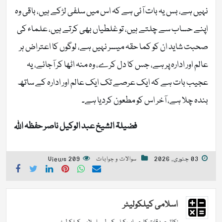
نہیں ہے، بس یہ بات آئی ہے کہ اس میں سلفی لڑکے ہیں، باقی وہ
اپنے حساب سے چلتے ہیں، تو غلطیاں بھی کرتے ہیں، علماء کی
صحبت شاید ان کو کما حقہ میسر نہیں ہے، لوگوں کا اعتراض ہر
عالم اور ادارہ پر ہے، جس کا دل کرے، وہ منہ اٹھا کر آجائے، یہ
عجیب بات ہے کہ ایک عرصے تک ایک عالم اور ادارہ کے ساتھ
بندہ چلا ہے، آخر اس کو مطعون کردیا ہے۔
فضیلۃ الشیخ عبد الوکیل ناصر حفظہ اللہ
03 جنوری, 2026
سوالات و جوابات
209 Views
اسلامی کیلکولیٹر