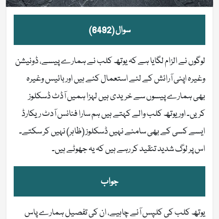
سوال (6492)
لوگوں نے الزام لگایا ہے کہ یوتھ کلب نے ہمارے پیسے، ڈونیشن
وغیرہ اپنی آرائش کے لئے استعمال کئے ہیں اور بائیس وغیرہ
بھی ہمارے پیسوں سے خریدی ہیں لہزا ہمیں آڈٹ ڈسکلوز
کریں۔ اور یوتھ کلب والے کہتے ہیں ہم سارا فنانس آدٹ ریکارڈ
ایسے کسی کے بھی سامنے نہیں ڈسکلوز (ظاہر) نہیں کر سکتے۔
اس پر لوگ شدید تنقید کر رہے ہیں کہ یہ جھوٹے ہیں۔
جواب
یوتھ کلب کی کلپس آنے چاہیے، ان کی تفصیل ہمارے پاس