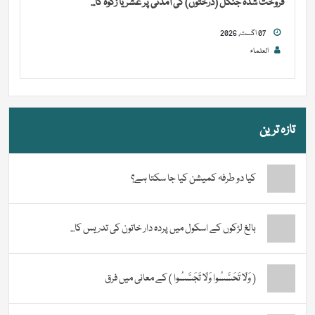
فروخت شدہ جنگل (درختوں) کی آمدنی پر عشر یا زکوٰۃ کا...
07 اگست, 2026
العلماء
تازہ ترین
کیا دو طرفہ کمیشن کیا جا سکتا ہے؟
بالغ لڑکوں کے اسکول میں پردہ دار خاتون کی تدریس کا...
( وَلَا تَحَسَّسُوا وَلَا تَجَسَّسُوا ) کے معانی میں فرق