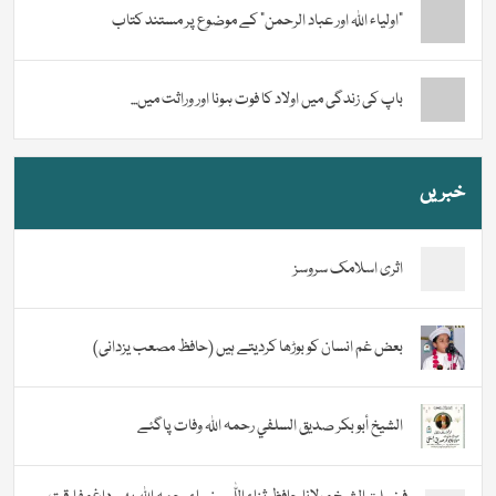
“اولیاء اللہ اور عباد الرحمن” کے موضوع پر مستند کتاب
باپ کی زندگی میں اولاد کا فوت ہونا اور وراثت میں...
خبریں
اثری اسلامک سروسز
بعض غم انسان کو بوڑھا کردیتے ہیں (حافظ مصعب یزدانی)
الشيخ أبو بكر صديق السلفي رحمہ اللہ وفات پاگئے