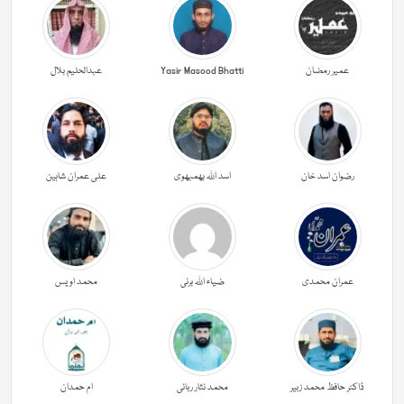
عمیر رمضان
Yasir Masood Bhatti
عبدالحليم بلال
رضوان اسد خان
اسد اللہ بھمبھوی
علی عمران شاہین
عمران محمدی
ضیاء اللہ برنی
محمد اویس
ڈاکٹر حافظ محمد زبیر
محمد نثار ربانی
ام حمدان