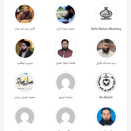
Hafiz Hisham Mushtaq
محمد حماد اثری
قاری عبد اللہ عزام
سید عبداللہ طارق
طلحہ اعجاز علوی
صہیب یعقوب
Ibn Bashir
ساجدہ ابراہیم
محمد عمران صارم