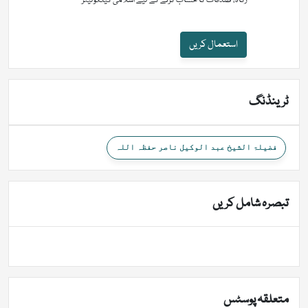
زکاۃ، صدقات کا حساب کرنے کے لیے اسلامی کیلکولیٹر
استعمال کریں
ٹرینڈنگ
فضیلۃ الشیخ عبد الوکیل ناصر حفظہ اللہ
تبصرہ شامل کریں
متعلقہ پوسٹس