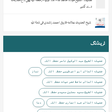
فضیلة الشيخ مولانا حافظ ثناء اللّٰه ضیاء رحمہ اللہ بھی داغ مفارقت
دے گئے
شیخ الحدیث علامہ فاروق احمد راشدی فی ذمۃ اللہ
ٹرینڈنگ
فضیلۃ الشیخ عبد الوکیل ناصر حفظہ اللہ
فضیلۃ العالم ابو انس طیبی حفظہ اللہ
نماز
فضیلۃ العالم حافظ خضر حیات حفظہ اللہ
فضیلۃ الشیخ سعید مجتبیٰ سعیدی حفظہ اللہ
فضیلۃ العالم فہد انصاری حفظہ اللہ
دعا