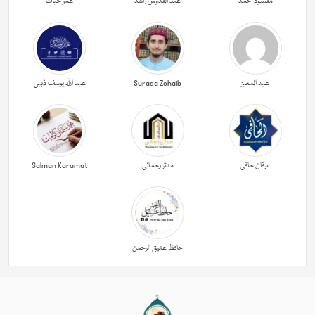
مقصود احمد
عبد القدوس راشد
عمر حیات
عبد المعیز
Suraqa Zohaib
عبد اللہ یوسف ذہبی
عرفان حافی
مدثر رحمانی
Salman Karamat
حافظ عتیق الرحمن