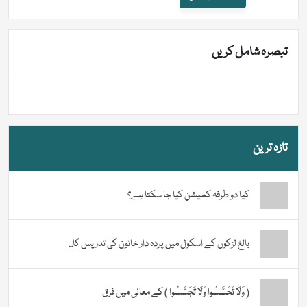
تبصرہ شامل کریں
تازہ ترین
کیا دو طرفہ کمیشن کیا جا سکتا ہے؟
بالغ لڑکوں کے اسکول میں پردہ دار خاتون کی تدریس کا...
( وَلَا تَحَسَّسُوا وَلَا تَجَسَّسُوا ) کے معانی میں فرق