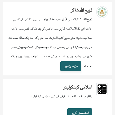
ذبیح اللہ شاکر
ذبيح الله شاكر المدني قرآن مجید حفظ اور ابتدائی درس نظامی کی تعلیم
جامعہ ابی بکر الاسلامیہ کراچی سے حاصل کی پھر اللہ کے فضل سے جامعہ
اسلامیہ مدینہ منورہ میں کلیہ الحدیث سے تخرج کے بعد ایک سالہ صحافت
میں ڈپلومہ کیا۔ اس کے بعد سے اب تک جامعہ بلال الاسلامیہ یوکے سنٹر
لاہور میں بطور مدرس و نائب مدیر کی خدمات سر انجام دے رہا ہوں، جبکہ
مزید پڑھیں
العلماء ...
اسلامی کیلکولیٹر
زکاۃ، صدقات کا حساب کرنے کے لیے اسلامی کیلکولیٹر
استعمال کریں