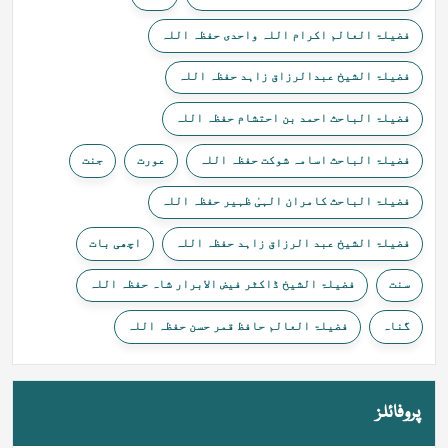
فضیلۃ العالم اکرام اللہ واحدی حفظہ اللہ
فضیلۃ الشیخ عبدالرزاق زاہد حفظہ اللہ
فضیلۃ الباحث احمد بن احتشام حفظہ اللہ
فضیلۃ الباحث اسامہ شوکت حفظہ اللہ
عورت
جنت
فضیلۃ الباحث کامران الہیٰ ظہیر حفظہ اللہ
فضیلۃ الشیخ عبد الرزاق زاہد حفظہ اللہ
اچھی بات
سنت
فضیلۃ الشیخ ڈاکٹر فیض الابرار شاہ حفظہ اللہ
گناہ
فضیلۃ العالم حافظ قمر حسن حفظہ اللہ
پروفائلز