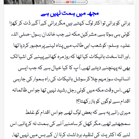
مجھ میں ہمت نہیں ہے
برائی کو برائی تو اکثر لوگ کہتے ہیں مگر برائی کے آگے ڈٹ کر کھڑا
کوئی ہی ہوتا ہے. مشرکین مکہ نے جب خاندان رسول-صلی الله
عليه وسلم-کو شعب ابی طالب ميں پناہ لینے پر مجبور کردیا تھا
،اور اتنا سخت بائیکاٹ کیا تھا کہ روز مرہ کھانے پینے کی اشیا تک
بھی نہ پہنچنے دیتے تھے، آپ کا کیا خیال ہے کہ جب ایسی
انسانیت سوز مہم چلاکر سوشل بائیکاٹ کی راہ ہموار کی جارہی
تھی ،اس وقت مکہ میں کوئی رجل رشید نہیں تھا جو اس ظالمانہ
اقدام سے لوگوں کو باز رکھتا؟!
میری رائے یہ ہے کہ بعض لوگ تھے جو اس اقدام کو غلط
سمجھتے تھے، مگر کھل کر سامنے آنے کی ہمت نہ کر پائے، اس
لئے کہ اکثریت کی تنقید برداشت کرنا ان کے بس میں نہیں تھا،