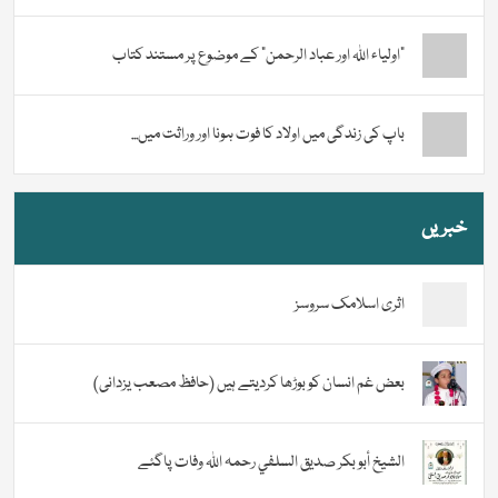
“اولیاء اللہ اور عباد الرحمن” کے موضوع پر مستند کتاب
باپ کی زندگی میں اولاد کا فوت ہونا اور وراثت میں...
خبریں
اثری اسلامک سروسز
بعض غم انسان کو بوڑھا کردیتے ہیں (حافظ مصعب یزدانی)
الشيخ أبو بكر صديق السلفي رحمہ اللہ وفات پاگئے