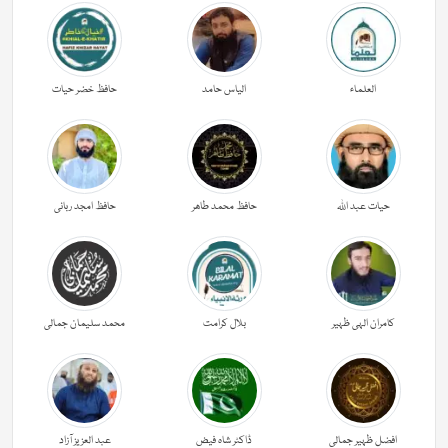
العلماء
الیاس حامد
حافظ خضر حیات
حیات عبد اللہ
حافظ محمد طاھر
حافظ امجد ربانی
کامران الہی ظہیر
بلال کرامت
محمد سلیمان جمالی
افضل ظہیر جمالی
ڈاکٹر شاہ فیض
عبد العزیز آزاد