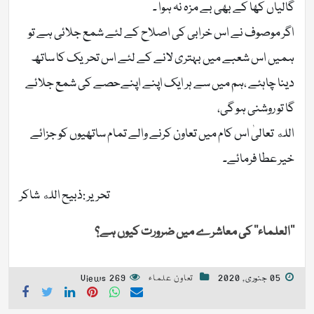
گالیاں کھا کے بھی بے مزہ نہ ہوا ۔
اگر موصوف نے اس خرابی کی اصلاح کے لئے شمع جلائی ہے تو
ہمیں اس شعبے میں بہتری لانے کے لئے اس تحریک کا ساتھ
دینا چاہئے ،ہم میں سے ہر ایک اپنے اپنےحصے کی شمع جلائے
گا تو روشنی ہو گی،
الله تعالیٰ اس کام میں تعاون کرنے والے تمام ساتھیوں کو جزائے
خیر عطا فرمائے۔
تحریر :ذبيح الله شاكر
’’العلماء‘‘ کی معاشرے میں ضرورت کیوں ہے؟
05 جنوری, 2020
تعاون علماء
269 Views