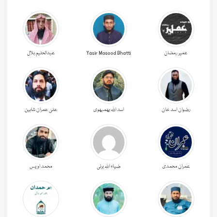
عمیر رمضان
Yasir Masood Bhatti
عبدالحليم بلال
رضوان اسد خان
اسد اللہ بھمبھوی
علی عمران شاہین
عمران محمدی
ضیاء اللہ برنی
محمد اویس