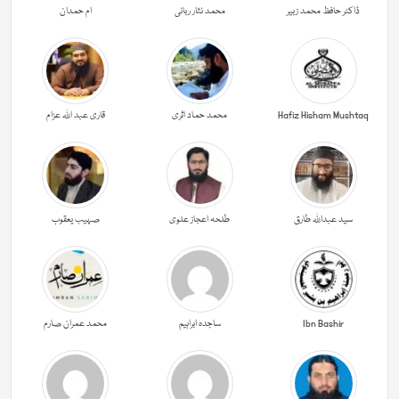
ڈاکٹر حافظ محمد زبیر
محمد نثار ربانی
ام حمدان
Hafiz Hisham Mushtaq
محمد حماد اثری
قاری عبد اللہ عزام
سید عبداللہ طارق
طلحہ اعجاز علوی
صہیب یعقوب
Ibn Bashir
ساجدہ ابراہیم
محمد عمران صارم