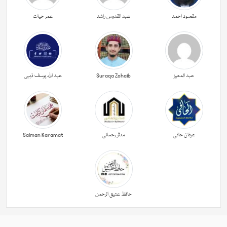
مقصود احمد
عبد القدوس راشد
عمر حیات
عبد المعیز
Suraqa Zohaib
عبد اللہ یوسف ذہبی
عرفان حافی
مدثر رحمانی
Salman Karamat
حافظ عتیق الرحمن