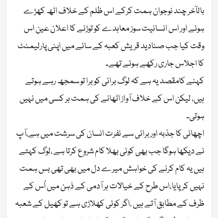
بالآخر چند نوجوان ہمت کرکے اس ظلم کے خلاف اٹھ کھڑے
ہوئے اور اس انسانیت سوز معاہدے کو توڑنے کا اعلان عین اس
وقت کیا جب صنادید قریش کعبہ کے سائے میں اپنی پارلیمنٹ
کا اجلاس جاری رکھے ہوئے تھے۔
کہنے کامقصد یہ ہے کہ لوگ برائی کو برا تو سمجھ رہے ہوتے
ہیں، لیکن اس کے خلاف آواز اٹھانے کی ہمت ہر کسی میں نہیں
ہوتی۔
اچھائی کا جذبہ اور برائی سے نفرت انسان کی سرشت میں ہے،آپ
نے دیکھا ہوگا جب بھی کوئی بھلا کام شروع کرتا ہے ،لوگ کہتے
ہیں یہ کام کرنے کی خواہش میرے دل میں بھی تھی بس ہمت
نہیں کرپایا،اس طرح کے خیالات ہر آدمی کے ذہن میں اُس کے
ظرف کے مطابق آتے ہیں ،اگر کوئی کھلاڑی ہے تو کھیل کے شعبہ