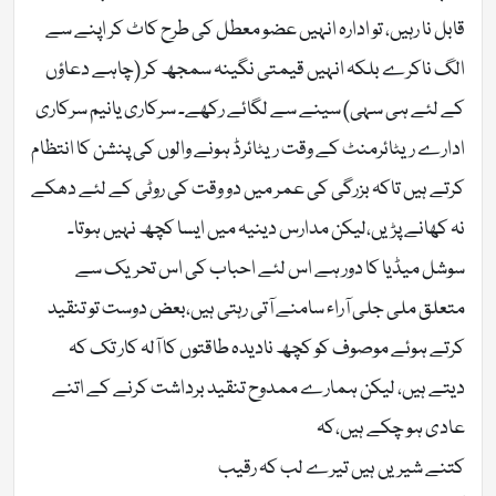
قابل نا رہیں، تو ادارہ انہیں عضو معطل کی طرح کاٹ کر اپنے سے
الگ ناکرے بلکہ انہیں قیمتی نگینہ سمجھ کر (چاہے دعاؤں
کے لئے ہی سہی) سینے سے لگائے رکھے۔ سرکاری یانیم سرکاری
ادارے ریٹائرمنٹ کے وقت ریٹائرڈ ہونے والوں کی پنشن کا انتظام
کرتے ہیں تاکہ بزرگی کی عمر میں دو وقت کی روٹی کے لئے دھکے
نہ کھانے پڑیں،لیکن مدارس دینیہ میں ایسا کچھ نہیں ہوتا۔
سوشل میڈیا کا دور ہے اس لئے احباب کی اس تحریک سے
متعلق ملی جلی آراء سامنے آتی رہتی ہیں،بعض دوست تو تنقید
کرتے ہوئے موصوف کو کچھ نادیدہ طاقتوں کا آلہ کار تک کہ
دیتے ہیں، لیکن ہمارے ممدوح تنقید برداشت کرنے کے اتنے
عادی ہو چکے ہیں،کہ
کتنے شیریں ہیں تیرے لب کہ رقیب