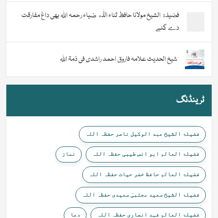
فضیلة الشيخ مولانا حافظ ثناء اللّٰه ضیاء رحمہ اللہ بھی داغ مفارقت
دے گئے
شیخ الحدیث علامہ فاروق احمد راشدی فی ذمۃ اللہ
ٹرینڈنگ
فضیلۃ الشیخ عبد الوکیل ناصر حفظہ اللہ
فضیلۃ العالم ابو انس طیبی حفظہ اللہ
نماز
فضیلۃ العالم حافظ خضر حیات حفظہ اللہ
فضیلۃ الشیخ سعید مجتبیٰ سعیدی حفظہ اللہ
فضیلۃ العالم فہد انصاری حفظہ اللہ
دعا