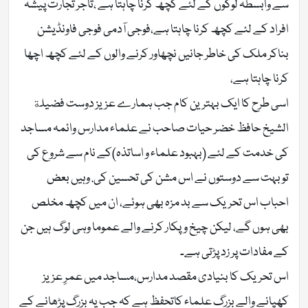
سے وابسطہ لوگوں کے لئے کچھ کرنا چاہتا ہے ،تاجر تجارت پیشہ
افراد کے لئے کچھ کرنا چاہتا ہے،فوجی آدمی فوجی فاونڈیشن
بناکر ملک کی خاطر جانیں نچھاور کرنے والوں کے لئے کچھ اچھا
کرنا چاہتا ہے،
اسی طرح کا ایک بہترین کام جب ہمارے عزیز دوست فضيلة
الشيخ حافظ خضر حيات صاحب نے علماء مدارس وائمہ مساجد
کی خدمت کے لئے (بہبود علماء و اساتذہ)کے نام سے شروع کی
تو بہت سے دوستوں نے اس مشن کی تحسین کی. وہیں بعض
احباب اس تحریک سے بد مزہ بھی ہوئے، ان میں کچھ مخلص
بھی ہوں گے، لیکن چیخ وپکار کرنے والے عموما وہی لوگ ہیں جن
کے مفادات پر زد پڑتی ہے۔
اس تحریک کا بنیادی مقصد مدارس،مساجد میں عمرِ عزیز
کھپانے والے بزرگ علماء کاتحفظ ہے کہ جب یہ بزرگ پڑھانے کے