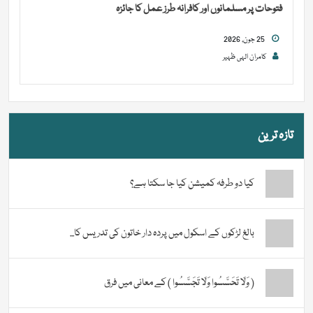
فتوحات پر مسلمانوں اور کافرانہ طرز عمل کا جائزہ
25 جون, 2026
کامران الہی ظہیر
تازہ ترین
کیا دو طرفہ کمیشن کیا جا سکتا ہے؟
بالغ لڑکوں کے اسکول میں پردہ دار خاتون کی تدریس کا...
( وَلَا تَحَسَّسُوا وَلَا تَجَسَّسُوا ) کے معانی میں فرق