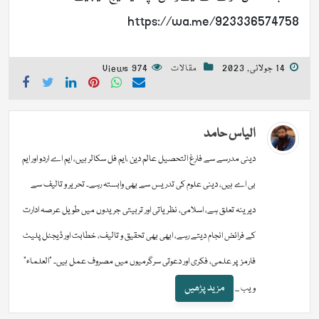
https://wa.me/923336574758
14 جولائی, 2023
مقالات
974 Views
الیاس حامد
دینی مدرسے سے فارغ التحصیل عالم دین ،ایم فل سکالر ہیں، ایم اے اردو اور ایم
بی اے ہیں، دینی علوم کی تدریس سے بھی وابستہ رہے۔ تحریر و تالیف سے
دیرینہ تعلق ہے، اسلامی، نظریاتی اور تربیتی جریدوں میں طویل عرصہ ادارت
کے فرائض انجام دیتے رہے، ابھی بھی تحقیق و تالیف، خطابت اور ڈیجٹل پلیٹ
فارمز پر علمی، فکری اور دعوتی سرگرمیوں میں مصروف عمل ہیں۔ "العلماء"
مزید پڑھیں
ویب ...