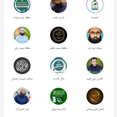
العلماء
الیاس حامد
حافظ خضر حیات
حیات عبد اللہ
حافظ محمد طاھر
حافظ امجد ربانی
کامران الہی ظہیر
بلال کرامت
محمد سلیمان جمالی
افضل ظہیر جمالی
ڈاکٹر شاہ فیض
عبد العزیز آزاد