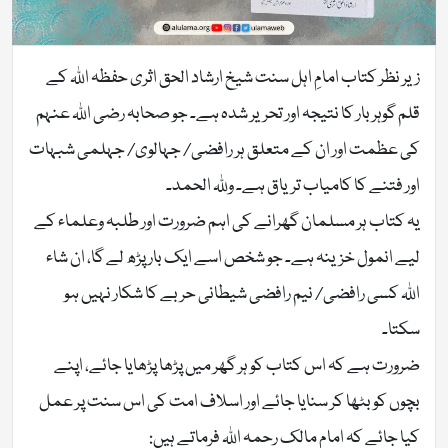
زیر نظر کتاب امامِ اہل سنت شیخ ارشاد الحق اثری حفظہ اللہ کے
قلم گوہر بار کا نتیجہ اور تحریر شدہ ہے۔ جو صحابہ رضی اللہ عنہم
کی عظمت اور ان کے متعلق ہر رافضی/ جہالوی/ جہلمی شبہات
اور فتنے کا کامیاب تریاق ہے۔ وللہ الحمد۔
یہ کتاب ہر مسلمان گھرانے کی اہم ضرورت اور طلبہ وعلماء کے
لیے انمول خزینہ ہے۔ جو شخص اسے ایک بار پڑھ لے گا، ان شاء
اللہ کسی رافضی/ نیم رافضی شیطانی حربے کا شکار نہیں ہو
سکتا۔
ضرورت ہے کہ اس کتاب کو ہر گھر میں پڑھا پڑھایا جائے، اپنے
بچوں کو بٹھا کر سنایا جائے اور اسلاف امت کی اس سنت پر عمل
کیا جائے کہ امام مالک رحمہ اللہ فرماتے ہیں: