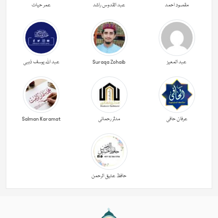
مقصود احمد
عبد القدوس راشد
عمر حیات
عبد المعیز
Suraqa Zohaib
عبد اللہ یوسف ذہبی
عرفان حافی
مدثر رحمانی
Salman Karamat
حافظ عتیق الرحمن