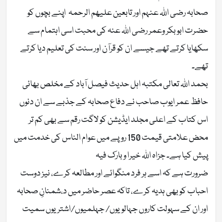
صحابہ رضی اللہ عنہم اور تابعین علیھم الرحمہ اپنے بچوں کو
حضرت ابو بکر وعمر رضی اللہ عنہ کی محبت اسی اہتمام سے
سکھایا کرتے تھے جیسے ان کو قرآن اور سنت کی تعلیم دیا کرتے
تھے۔
بحمد اللہ تعالی مکتبہ اہل حدیث فیصل آباد کے مخلص بھائی
حافظ عمر ایوب صاحب نے دفاع صحابہ کے جذبے سے ان دنوں
اس کتاب کے اعلی مجلد ایڈیشن کو لاگت رقم سے بھی کم تر
محض علامتی قیمت 150 روپے میں عوام الناس کی خدمت میں
پیش کیا ہے۔ جزاہ اللہ خیرا وبارک فیہ
ضرورت ہے کہ اسے ہر فرد منگوائے اور مطالعہ کرے، نیز دوست
احباب کو بھی ہدیہ کرے، تاکہ عصر حاضر میں د،شمنانِ صحابہ
اور ان کے سہولت کاروں جہالویوں/ جہلمیوں/اشتریوں سمیت