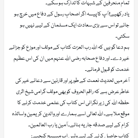
تمام منحرفین کے شبہات کا تدارک ہو سکے۔
یاد رکھیے! آپ کا پیسہ اگر اصحابِ رسول کے دفاع میں خرچ ہو
جائے تو اس سے بڑی سعادت ایک مسلمان کے لیے نہیں ہو
سکتی۔
ہم دعا گو ہیں کہ اللہ رب العزت کتاب کے مولف اور موزع کو جزائے
خیر دے۔ اور دفاع صحابہ رضی اللہ عنہم میں ان کی اس عظیم
خدمت کو قبول فرمائے۔
آخر میں تحدیث نعمت کے طور پر اور قارئین سے دعائے خیر کی
خاطر عرض ہے کہ راقم الحروف کو بھی مولف گرامی شیخ اثری
حفظہ اللہ کی زیر نگرانی اس کتاب کی علمی خدمت کرنے کا
موقع ملا ہے۔ اللہ تعالی اسے ہمارے اور والدین کریمین واساتذہ
کرام کے لیے صدقہ جاریہ بنائے۔ آمین یا رب العالمین۔
کتاب حاصل کرنے کے لیے وٹس اپ میسیج کیجیے: