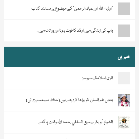
“اولیاء اللہ اور عباد الرحمن” کے موضوع پر مستند کتاب
باپ کی زندگی میں اولاد کا فوت ہونا اور وراثت میں...
خبریں
اثری اسلامک سروسز
بعض غم انسان کو بوڑھا کردیتے ہیں (حافظ مصعب یزدانی)
الشيخ أبو بكر صديق السلفي رحمہ اللہ وفات پاگئے