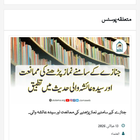
متعلقہ پوسٹس
جنازے کے سامنے نماز پڑھنے کی ممانعت اور سیدہ عائشہ والی...
13 جولائی, 2026
العلماء