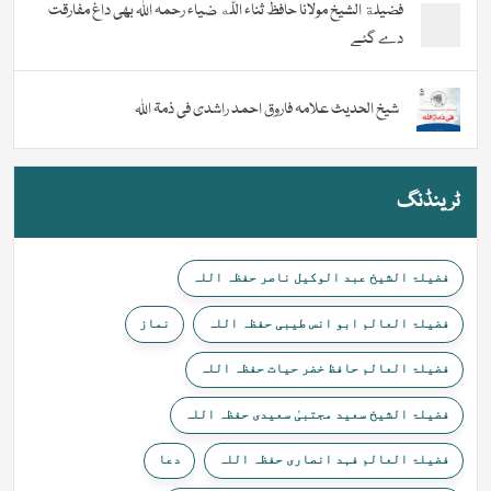
فضیلة الشيخ مولانا حافظ ثناء اللّٰه ضیاء رحمہ اللہ بھی داغ مفارقت
دے گئے
شیخ الحدیث علامہ فاروق احمد راشدی فی ذمۃ اللہ
ٹرینڈنگ
فضیلۃ الشیخ عبد الوکیل ناصر حفظہ اللہ
فضیلۃ العالم ابو انس طیبی حفظہ اللہ
نماز
فضیلۃ العالم حافظ خضر حیات حفظہ اللہ
فضیلۃ الشیخ سعید مجتبیٰ سعیدی حفظہ اللہ
فضیلۃ العالم فہد انصاری حفظہ اللہ
دعا