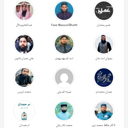
عمیر رمضان
Yasir Masood Bhatti
عبدالحليم بلال
رضوان اسد خان
اسد اللہ بھمبھوی
علی عمران شاہین
عمران محمدی
ضیاء اللہ برنی
محمد اویس
ڈاکٹر حافظ محمد زبیر
محمد نثار ربانی
ام حمدان