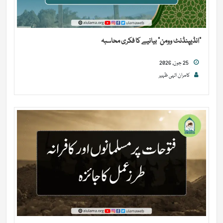
“انڈیپنڈنٹ وومن” بیانیے کا فکری محاسبہ
25 جون, 2026
کامران الہی ظہیر