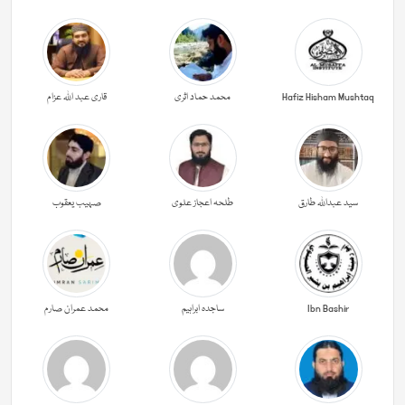
Hafiz Hisham Mushtaq
محمد حماد اثری
قاری عبد اللہ عزام
سید عبداللہ طارق
طلحہ اعجاز علوی
صہیب یعقوب
Ibn Bashir
ساجدہ ابراہیم
محمد عمران صارم