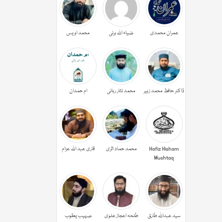
عمران محمدی
ضیاء اللہ برنی
محمد اویس
ڈاکٹر حافظ محمد زبیر
محمد نثار ربانی
ام حمدان
Hafiz Hisham
محمد حماد اثری
قاری عبد اللہ عزام
Mushtaq
سید عبداللہ طارق
طلحہ اعجاز علوی
صہیب یعقوب