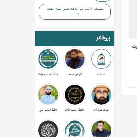
فضیلۃ العالم حافظ قمر حسن حفظہ
اللہ
پروفائلز
وت
العلماء
الیاس حامد
حافظ خضر حیات
حیات عبد اللہ
حافظ محمد طاھر
حافظ امجد ربانی