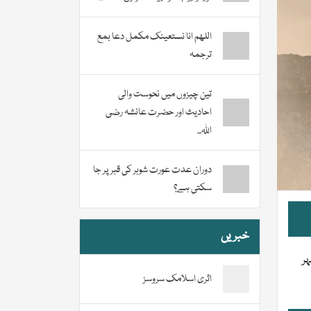
اللھم انا نستعینک مکمل دعا بمع
ترجمہ
تین چیزوں میں نحوست والی
احادیث اور حضرت عائشہ رضی
اللہ...
دوران عدت عورت شوہر کی قبر پر جا
سکتی ہے؟
خبریں
ر
اثری اسلامک سروسز