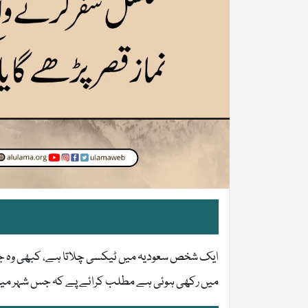
ایک شخص سعودیہ میں ٹیکسی چلاتا ہے، کبھی وہ جدہ
میں رکھی ہوئی ہے مطلب کرائے پے کہ جس شہر میں را