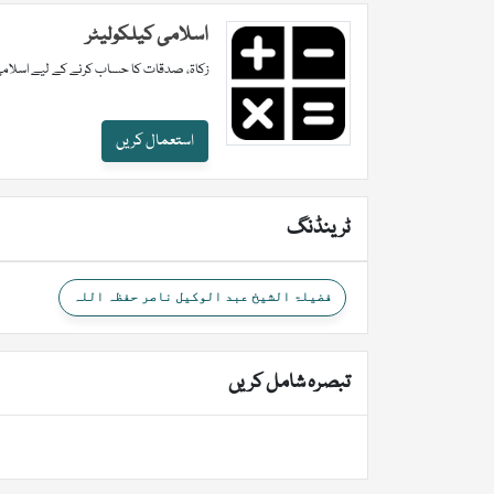
اسلامی کیلکولیٹر
زکاۃ، صدقات کا حساب کرنے کے لیے اسلامی
استعمال کریں
ٹرینڈنگ
فضیلۃ الشیخ عبد الوکیل ناصر حفظہ اللہ
تبصرہ شامل کریں