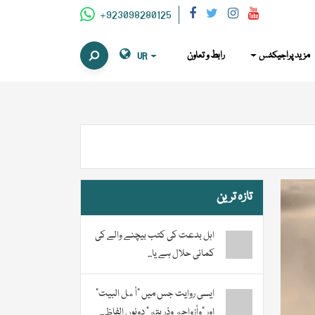
+923098280125
مزید پراجیکٹس
رابط و تعاون
UR
تازہ ترین
اہل بدعت کی کتب بیچنے والے کی
کمائی حلال ہے یا...
ایسی روایت جس میں “أهل البيت”
اور “وأزواجه وذريته” دونوں الفاظ...