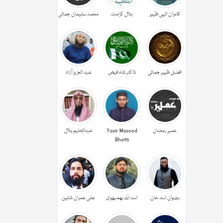
کامران الہی ظہیر
بلال کرامت
محمد سلیمان جمالی
افضل ظہیر جمالی
ڈاکٹر شاہ فیض
عبد العزیز آزاد
عمیر رمضان
Yasir Masood
عبدالحليم بلال
Bhatti
رضوان اسد خان
اسد اللہ بھمبھوی
علی عمران شاہین