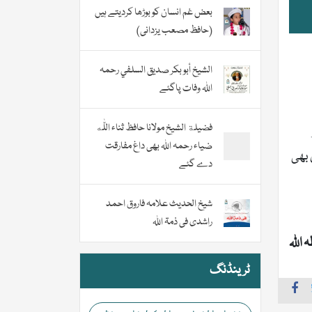
بعض غم انسان کو بوڑھا کردیتے ہیں
(حافظ مصعب یزدانی)
الشيخ أبو بكر صديق السلفي رحمہ
اللہ وفات پاگئے
فضیلة الشيخ مولانا حافظ ثناء اللّٰه
ضیاء رحمہ اللہ بھی داغ مفارقت
 بھی
دے گئے
شیخ الحدیث علامہ فاروق احمد
راشدی فی ذمۃ اللہ
اللہ
ٹرینڈنگ