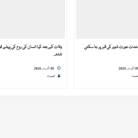
عدت عورت شوہر کی قبر پر جا سکتی
وفات کے بعد کیا انسان کی روح کی پہلے ف
شدہ...
05 اگست, 2026
علماء
العلماء