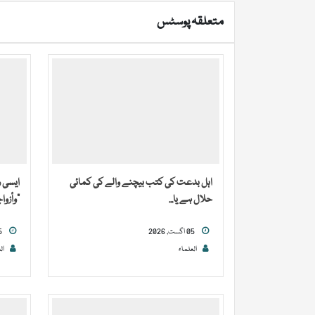
متعلقہ پوسٹس
اہل بدعت کی کتب بیچنے والے کی کمائی
ایسی 
حلال ہے یا...
“وأزوا
05 اگست, 2026
05 اگست, 2026
العلماء
ال