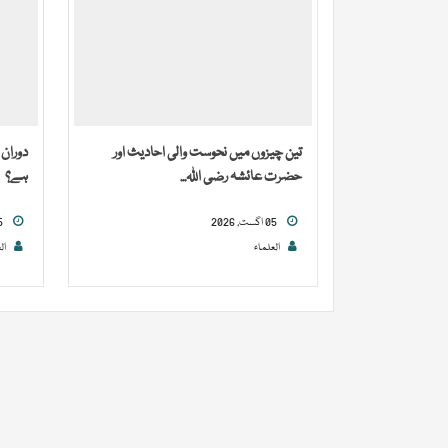
تین چیزوں میں نحوست والی احادیث اور
دوران 
حضرت عائشہ رضی اللہ...
ہے؟
05 اگست, 2026
05 اگست, 2026
العلماء
ال