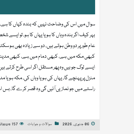
سوال میں اس کی وضاحت نہیں کہ بندہ کہاں کا ہے، کی
بہر کیف اگر بندہ وہاں کا ہو یا یہاں کا ہو، تو ایسے
عام طور پر دو وطن ہوتے ہیں، دو سے زیادہ بھی ہو سکت
کبھی مکہ میں ہے، کبھی دمام میں ہے، کبھی مدین
ایسے لوگ جو ہیں وہ پھر مستقل اگر اسی طرح کرتے ہیں 
منزل پر پہنچے گا، یہاں کی ہو یا وہاں کی، مکہ ہو یا مد
راستے میں جو نمازیں آئیں گی وہ قصر کرے گا، بس ا
06 جنوری, 2026
سوالات و جوابات
157 Views