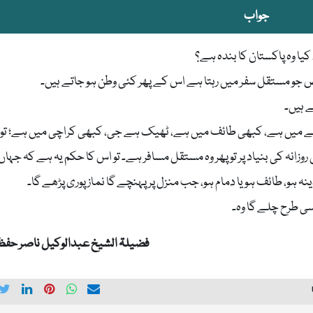
جواب
ا وہ پاکستان کا بندہ ہے؟
 شخص جو مستقل سفر میں رہتا ہے اس کے پھر کئی وطن ہو جاتے ہیں۔
ے ہیں۔
ے میں ہے، کبھی طائف میں ہے، ٹھیک ہے جی، کبھی کراچی میں ہے؛ تو
روزانہ کی بنیاد پر تو پھر وہ مستقل مسافر ہے۔ تو اس کا حکم یہ ہے کہ جہاں
ینہ ہو، طائف ہو یا دمام ہو، جب منزل پر پہنچے گا نماز پوری پڑھے گا۔
سی طرح چلے گا وہ۔
فضیلۃ الشیخ عبدالوکیل ناصر حفظہ 