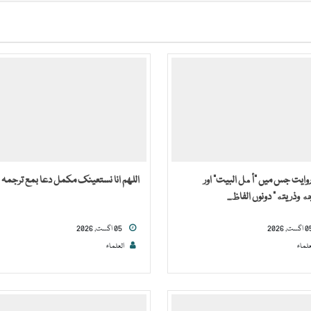
روایت جس میں “أهل البيت” اور
اللھم انا نستعینک مکمل دعا بمع ترجمہ
جه وذريته” دونوں الفاظ...
05 اگست, 2026
علماء
العلماء