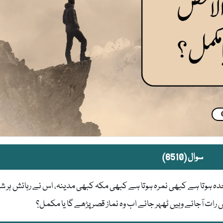
سوال (6510)
 ہوتا ہے کبھی نمرہ ہوتا ہے کبھی مکہ کبھی مدینہ، اس نے رہائش ہر شہ
ت آجائے وہیں ٹھہر جائے اب وہ نماز قصر پڑھے گا یا مکمل؟