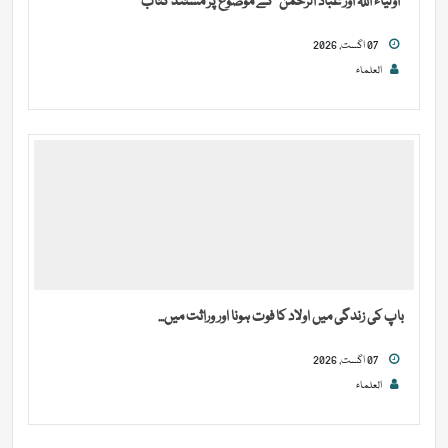
“اولیاء اللہ اور عباد الرحمن” کے موضوع پر مستند کتاب
07 اگست, 2026
العلماء
باپ کی زندگی میں اولاد کا فوت ہونا اور وراثت میں...
07 اگست, 2026
العلماء