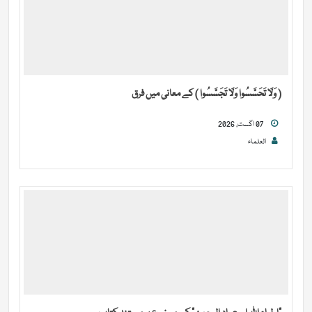
( وَلَا تَحَسَّسُوا وَلَا تَجَسَّسُوا ) کے معانی میں فرق
07 اگست, 2026
العلماء