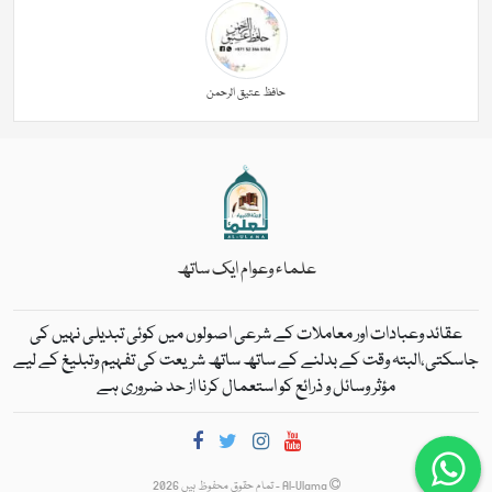
حافظ عتیق الرحمن
علماء وعوام ایک ساتھ
عقائد وعبادات اور معاملات کے شرعی اصولوں میں کوئی تبدیلی نہیں کی
جاسکتی،البتہ وقت کے بدلنے کے ساتھ ساتھ شریعت کی تفہیم وتبلیغ کے لیے
مؤثر وسائل و ذرائع کو استعمال کرنا از حد ضروری ہے
Al-Ulama - تمام حقوق محفوظ ہیں 2026