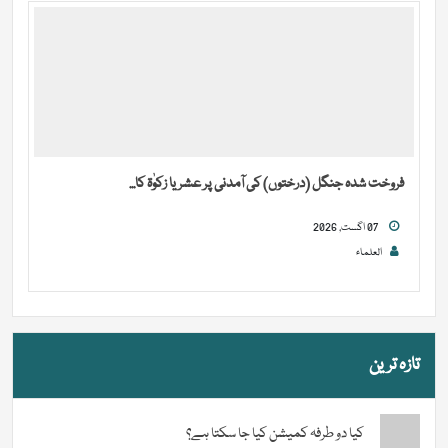
فروخت شدہ جنگل (درختوں) کی آمدنی پر عشر یا زکوٰۃ کا...
07 اگست, 2026
العلماء
تازہ ترین
کیا دو طرفہ کمیشن کیا جا سکتا ہے؟