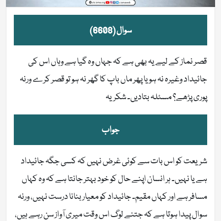
سوال (6608)
قصر نماز کے لیے یہ بھی ہے کہ جہاں وہ گیا ہے وہاں اس کی
جائیداد وغیرہ نہ ہو یا پھر ماں باپ کا گھر نہ ہو تو قصر کرے ورنہ
پوری پڑھے؟ مسئلہ بتادیں۔ شکریہ
جواب
شریعت کو اس بات سے کوئی غرض نہیں کہ کسی جگہ جائیداد
ہے یا نہیں۔ ہر انسان اپنے حال کو خود بہتر جانتا ہے کہ وہ کہاں
مسافر ہے اور کہاں مقیم۔ جائیداد کو معیار بنانا درست نہیں، ورنہ
سوال پیدا ہوتا ہے کہ جتنے لوگ اس وقت میری آواز سن رہے ہیں،