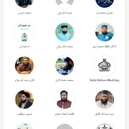
عمران محمدی
ضیاء اللہ برنی
محمد اویس
ڈاکٹر حافظ محمد زبیر
محمد نثار ربانی
ام حمدان
Hafiz Hisham Mushtaq
محمد حماد اثری
قاری عبد اللہ عزام
سید عبداللہ طارق
طلحہ اعجاز علوی
صہیب یعقوب