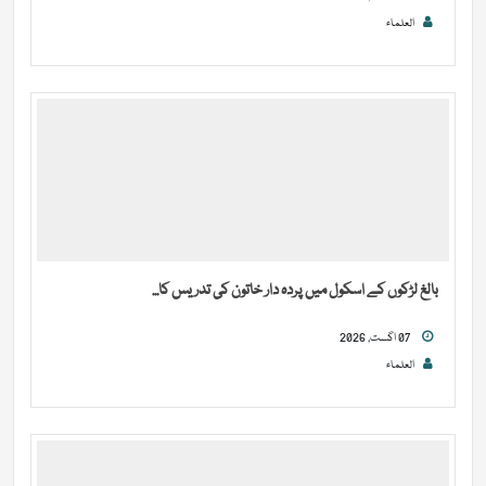
العلماء
بالغ لڑکوں کے اسکول میں پردہ دار خاتون کی تدریس کا...
07 اگست, 2026
العلماء