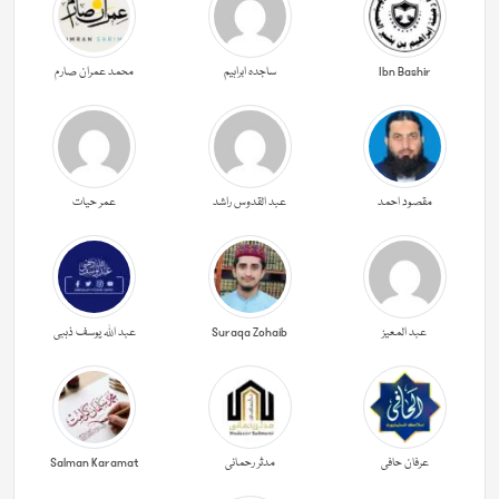
Ibn Bashir
ساجدہ ابراہیم
محمد عمران صارم
مقصود احمد
عبد القدوس راشد
عمر حیات
عبد المعیز
Suraqa Zohaib
عبد اللہ یوسف ذہبی
عرفان حافی
مدثر رحمانی
Salman Karamat