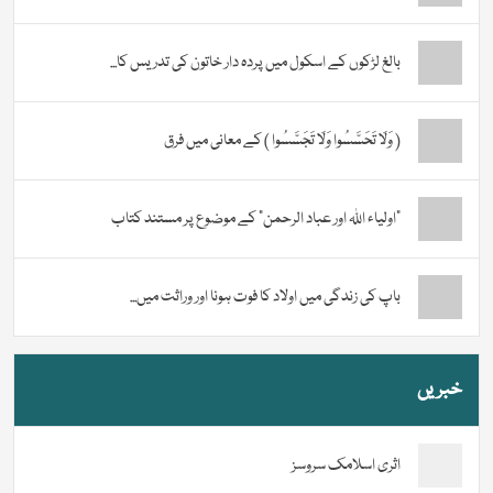
بالغ لڑکوں کے اسکول میں پردہ دار خاتون کی تدریس کا...
( وَلَا تَحَسَّسُوا وَلَا تَجَسَّسُوا ) کے معانی میں فرق
“اولیاء اللہ اور عباد الرحمن” کے موضوع پر مستند کتاب
باپ کی زندگی میں اولاد کا فوت ہونا اور وراثت میں...
خبریں
اثری اسلامک سروسز