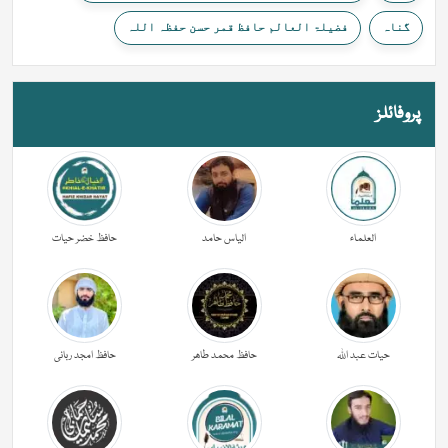
گناہ
فضیلۃ العالم حافظ قمر حسن حفظہ اللہ
پروفائلز
العلماء
الیاس حامد
حافظ خضر حیات
حیات عبد اللہ
حافظ محمد طاھر
حافظ امجد ربانی