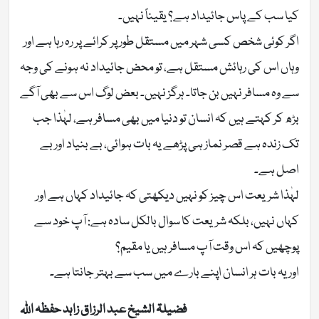
کیا سب کے پاس جائیداد ہے؟ یقیناً نہیں۔
اگر کوئی شخص کسی شہر میں مستقل طور پر کرائے پر رہ رہا ہے اور
وہاں اس کی رہائش مستقل ہے، تو محض جائیداد نہ ہونے کی وجہ
سے وہ مسافر نہیں بن جاتا۔ ہرگز نہیں۔ بعض لوگ اس سے بھی آگے
بڑھ کر کہتے ہیں کہ انسان تو دنیا میں بھی مسافر ہے، لہٰذا جب
تک زندہ ہے قصر نماز ہی پڑھے یہ بات ہوائی، بے بنیاد اور بے
اصل ہے۔
لہٰذا شریعت اس چیز کو نہیں دیکھتی کہ جائیداد کہاں ہے اور
کہاں نہیں، بلکہ شریعت کا سوال بالکل سادہ ہے: آپ خود سے
پوچھیں کہ اس وقت آپ مسافر ہیں یا مقیم؟
اور یہ بات ہر انسان اپنے بارے میں سب سے بہتر جانتا ہے۔
فضیلۃ الشیخ عبد الرزاق زاہد حفظہ اللہ