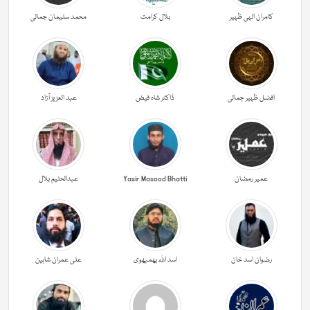
کامران الہی ظہیر
بلال کرامت
محمد سلیمان جمالی
افضل ظہیر جمالی
ڈاکٹر شاہ فیض
عبد العزیز آزاد
عمیر رمضان
Yasir Masood Bhatti
عبدالحليم بلال
رضوان اسد خان
اسد اللہ بھمبھوی
علی عمران شاہین