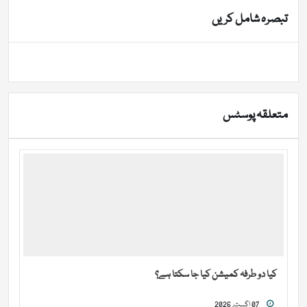
تبصرہ شامل کریں
متعلقہ پوسٹس
کیا دو طرفہ کمیشن کیا جا سکتا ہے؟
07 اگست, 2026