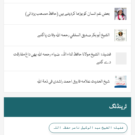
بعض غم انسان کو بوڑھا کردیتے ہیں (حافظ مصعب یزدانی)
الشيخ أبو بكر صديق السلفي رحمہ اللہ وفات پاگئے
فضیلة الشيخ مولانا حافظ ثناء اللّٰه ضیاء رحمہ اللہ بھی داغ مفارقت
دے گئے
شیخ الحدیث علامہ فاروق احمد راشدی فی ذمۃ اللہ
ٹرینڈنگ
فضیلۃ الشیخ عبد الوکیل ناصر حفظہ اللہ