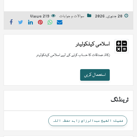
28 جنوری, 2026
سوالات و جوابات
219 Views
اسلامی کیلکولیٹر
زکاۃ، صدقات کا حساب کرنے کے لیے اسلامی کیلکولیٹر
استعمال کریں
ٹرینڈنگ
فضیلۃ الشیخ عبدالرزاق زاہد حفظہ اللہ